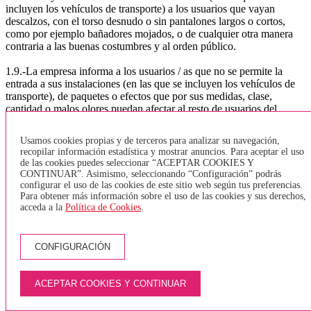
incluyen los vehículos de transporte) a los usuarios que vayan
descalzos, con el torso desnudo o sin pantalones largos o cortos,
como por ejemplo bañadores mojados, o de cualquier otra manera
contraria a las buenas costumbres y al orden público.
1.9.-La empresa informa a los usuarios / as que no se permite la
entrada a sus instalaciones (en las que se incluyen los vehículos de
transporte), de paquetes o efectos que por sus medidas, clase,
cantidad o malos olores puedan afectar al resto de usuarios del
servicio. Tampoco se permite la entrada de equipaje y / o paquetes
con materias peligrosas u objetos peligrosos.
Usamos cookies propias y de terceros para analizar su navegación,
recopilar información estadística y mostrar anuncios. Para aceptar el uso
1.10.-La empresa no permite la entrada de animales dentro de los
de las cookies puedes seleccionar “ACEPTAR COOKIES Y
vehículos, a excepción de los perros guía para invidentes. Sólo se
CONTINUAR”. Asimismo, seleccionando “Configuración” podrás
permitirá la entrada de animales, dentro de la bodega del vehículo y
configurar el uso de las cookies de este sitio web según tus preferencias.
mediante el uso de transportines homologados.
Para obtener más información sobre el uso de las cookies y sus derechos,
acceda a la
Política de Cookies
.
1.11.-. bicicletas:
De acuerdo con la Orden TES / 376/2014, que hace referencia a la
CONFIGURACIÓN
normativa sobre el transporte de bicicletas. y según lo regular el
artículo 8, la normativa a seguir por la empresa TEISA será:
TRANSPORTE URBANO GIRONA, BANYOLES, LÍNEA
ACEPTAR COOKIES Y CONTINUAR
DEL TAV o VEHÍCULOS SIN BODEGA - Sólo se aceptarán
bicicletas plegables y que estén juntas. No está permitido entrar