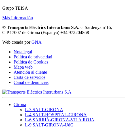
Grupo TEISA
Más Información
© Transports Elèctrics Interurbans S.A.
c. Sardenya nº16,
C.P.17007 de Girona (Espanya) +34 972204868
Web creada por
GNA
Nota legal
Política de privacidad
Política de Cookies
Mapa web
Atención al cliente
Carta de servicios
Canal de denuncias
Girona
L-3 SALT-GIRONA
L-4 SALT-HOSPITAL-GIRONA
L-6 SARRIÀ-GIRONA-VILA.ROJA
L-9 SALT-GIRONA-UdG