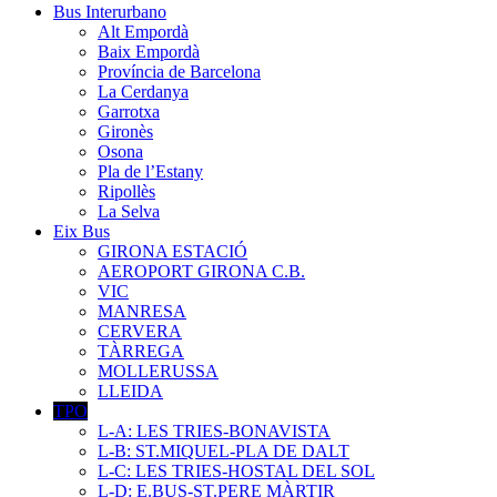
Bus Interurbano
Alt Empordà
Baix Empordà
Província de Barcelona
La Cerdanya
Garrotxa
Gironès
Osona
Pla de l’Estany
Ripollès
La Selva
Eix Bus
GIRONA ESTACIÓ
AEROPORT GIRONA C.B.
VIC
MANRESA
CERVERA
TÀRREGA
MOLLERUSSA
LLEIDA
TPO
L-A: LES TRIES-BONAVISTA
L-B: ST.MIQUEL-PLA DE DALT
L-C: LES TRIES-HOSTAL DEL SOL
L-D: E.BUS-ST.PERE MÀRTIR