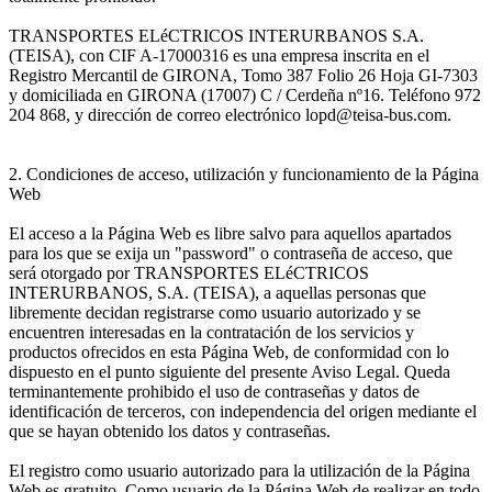
TRANSPORTES ELéCTRICOS INTERURBANOS S.A.
(TEISA), con CIF A-17000316 es una empresa inscrita en el
Registro Mercantil de GIRONA, Tomo 387 Folio 26 Hoja GI-7303
y domiciliada en GIRONA (17007) C / Cerdeña nº16. Teléfono 972
204 868, y dirección de correo electrónico lopd@teisa-bus.com.
2. Condiciones de acceso, utilización y funcionamiento de la Página
Web
El acceso a la Página Web es libre salvo para aquellos apartados
para los que se exija un "password" o contraseña de acceso, que
será otorgado por TRANSPORTES ELéCTRICOS
INTERURBANOS, S.A. (TEISA), a aquellas personas que
libremente decidan registrarse como usuario autorizado y se
encuentren interesadas en la contratación de los servicios y
productos ofrecidos en esta Página Web, de conformidad con lo
dispuesto en el punto siguiente del presente Aviso Legal. Queda
terminantemente prohibido el uso de contraseñas y datos de
identificación de terceros, con independencia del origen mediante el
que se hayan obtenido los datos y contraseñas.
El registro como usuario autorizado para la utilización de la Página
Web es gratuito. Como usuario de la Página Web de realizar en todo