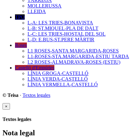
TÀRREGA
MOLLERUSSA
LLEIDA
TPO
L-A: LES TRIES-BONAVISTA
L-B: ST.MIQUEL-PLA DE DALT
L-C: LES TRIES-HOSTAL DEL SOL
L-D: E.BUS-ST.PERE MÀRTIR
Roses
L1 ROSES-SANTA MARGARIDA-ROSES
L1-ROSES-STA.MARGARIDA-ESTIU TARDA
L2 ROSES-ALMADRAVA-ROSES (ESTIU)
Castelló d'Empúries
LÍNIA GROGA-CASTELLÓ
LÍNIA VERDA-CASTELLÓ
LÍNIA VERMELLA-CASTELLÓ
© Teisa
·
Textos legales
×
Textos legales
Nota legal