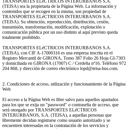
TRANSPORTES ELéCTRICOS INTERURBANOS S.A.
(TEISA) sea la propietaria de la Página Web. La información y
contenidos que se recogen en la misma, son propiedad de
TRANSPORTES ELéCTRICOS INTERURBANOS S.A.
(TEISA). Su obtención, reproducción, distribución, cesión,
transmisión, transformación, modificación, explotación o
comunicación pública por un uso distinto al aquí previsto queda
totalmente prohibido.
TRANSPORTES ELéCTRICOS INTERURBANOS S.A.
(TEISA), con CIF A-17000316 es una empresa inscrita en el
Registro Mercantil de GIRONA, Tomo 387 Folio 26 Hoja GI-7303
y domiciliada en GIRONA (17007) C / Cerdeña nº16. Teléfono 972
204 868, y dirección de correo electrónico lopd@teisa-bus.com.
2. Condiciones de acceso, utilización y funcionamiento de la Página
Web
El acceso a la Página Web es libre salvo para aquellos apartados
para los que se exija un "password" o contraseña de acceso, que
será otorgado por TRANSPORTES ELéCTRICOS
INTERURBANOS, S.A. (TEISA), a aquellas personas que
libremente decidan registrarse como usuario autorizado y se
encuentren interesadas en la contratación de los servicios y