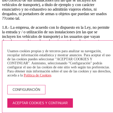
uso correcto de sus instalaciones (en las que se incluyen los
vehículos de transporte), a título de ejemplo y con carácter
enunciativo y no exhaustivo no admitirán viajeros ebrios, ni
drogados, ni portadores de armas u objetos que puedan ser usados
??como tal.
1.8.- La empresa, de acuerdo con lo dispuesto en la Ley, no permite
la entrada y / o utilización de sus instalaciones (en las que se
incluyen los vehículos de transporte) a los usuarios que vayan
descalzos, con el torso desnudo o sin pantalones largos o cortos,
como por ejemplo bañadores mojados, o de cualquier otra manera
contraria a las buenas costumbres y al orden público.
Usamos cookies propias y de terceros para analizar su navegación,
recopilar información estadística y mostrar anuncios. Para aceptar el uso
1.9.-La empresa informa a los usuarios / as que no se permite la
de las cookies puedes seleccionar “ACEPTAR COOKIES Y
CONTINUAR”. Asimismo, seleccionando “Configuración” podrás
entrada a sus instalaciones (en las que se incluyen los vehículos de
configurar el uso de las cookies de este sitio web según tus preferencias.
transporte), de paquetes o efectos que por sus medidas, clase,
Para obtener más información sobre el uso de las cookies y sus derechos,
cantidad o malos olores puedan afectar al resto de usuarios del
acceda a la
Política de Cookies
.
servicio. Tampoco se permite la entrada de equipaje y / o paquetes
con materias peligrosas u objetos peligrosos.
CONFIGURACIÓN
1.10.-La empresa no permite la entrada de animales dentro de los
vehículos, a excepción de los perros guía para invidentes. Sólo se
permitirá la entrada de animales, dentro de la bodega del vehículo y
ACEPTAR COOKIES Y CONTINUAR
mediante el uso de transportines homologados.