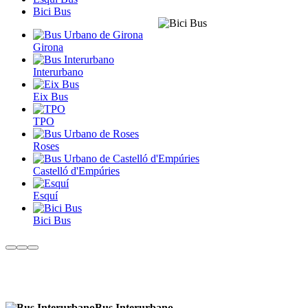
Bici Bus
Girona
Interurbano
Eix Bus
TPO
Roses
Castelló d'Empúries
Esquí
Bici Bus
s
C
Bus Interurbano