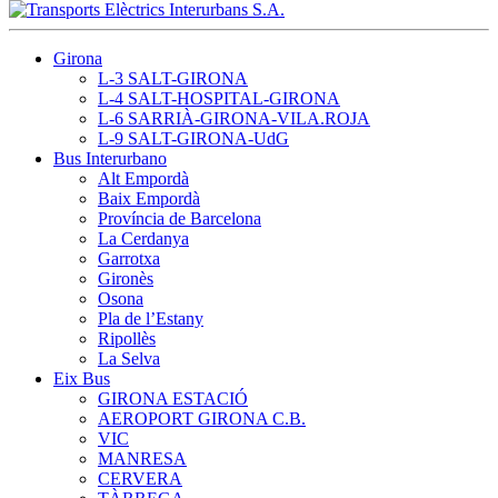
Girona
L-3 SALT-GIRONA
L-4 SALT-HOSPITAL-GIRONA
L-6 SARRIÀ-GIRONA-VILA.ROJA
L-9 SALT-GIRONA-UdG
Bus Interurbano
Alt Empordà
Baix Empordà
Província de Barcelona
La Cerdanya
Garrotxa
Gironès
Osona
Pla de l’Estany
Ripollès
La Selva
Eix Bus
GIRONA ESTACIÓ
AEROPORT GIRONA C.B.
VIC
MANRESA
CERVERA