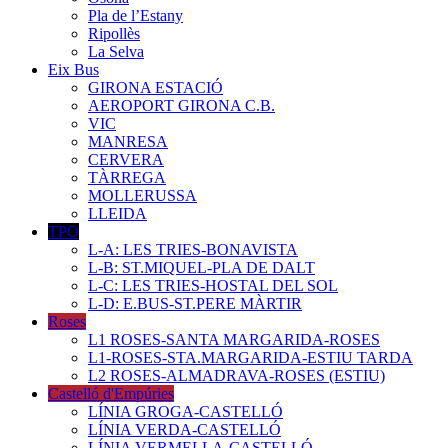
Pla de l’Estany
Ripollès
La Selva
Eix Bus
GIRONA ESTACIÓ
AEROPORT GIRONA C.B.
VIC
MANRESA
CERVERA
TÀRREGA
MOLLERUSSA
LLEIDA
TPO
L-A: LES TRIES-BONAVISTA
L-B: ST.MIQUEL-PLA DE DALT
L-C: LES TRIES-HOSTAL DEL SOL
L-D: E.BUS-ST.PERE MÀRTIR
Roses
L1 ROSES-SANTA MARGARIDA-ROSES
L1-ROSES-STA.MARGARIDA-ESTIU TARDA
L2 ROSES-ALMADRAVA-ROSES (ESTIU)
Castelló d'Empúries
LÍNIA GROGA-CASTELLÓ
LÍNIA VERDA-CASTELLÓ
LÍNIA VERMELLA-CASTELLÓ