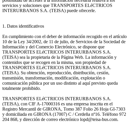
posibilidad de acceder a la información necesaria relativa a los
servicios y soluciones que TRANSPORTES ELéCTRICOS
INTERURBANOS S.A. (TEISA) puede ofrecerle.
1. Datos identificativos
En cumplimiento con el deber de información recogido en el artículo
10 de la Ley 34/2002, de 11 de julio, de Servicios de la Sociedad de
Información y del Comercio Electrónico, se dispone que
TRANSPORTES ELéCTRICOS INTERURBANOS S.A.
(TEISA) sea la propietaria de la Página Web. La información y
contenidos que se recogen en la misma, son propiedad de
TRANSPORTES ELéCTRICOS INTERURBANOS S.A.
(TEISA). Su obtención, reproducción, distribución, cesión,
transmisión, transformación, modificación, explotación o
comunicación pública por un uso distinto al aquí previsto queda
totalmente prohibido.
TRANSPORTES ELéCTRICOS INTERURBANOS S.A.
(TEISA), con CIF A-17000316 es una empresa inscrita en el
Registro Mercantil de GIRONA, Tomo 387 Folio 26 Hoja GI-7303
y domiciliada en GIRONA (17007) C / Cerdeña nº16. Teléfono 972
204 868, y dirección de correo electrónico lopd@teisa-bus.com.