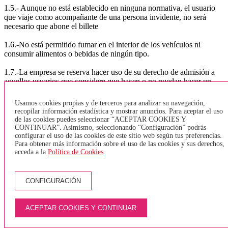
1.5.- Aunque no está establecido en ninguna normativa, el usuario
que viaje como acompañante de una persona invidente, no será
necesario que abone el billete
1.6.-No está permitido fumar en el interior de los vehículos ni
consumir alimentos o bebidas de ningún tipo.
1.7.-La empresa se reserva hacer uso de su derecho de admisión a
aquellos usuarios que considere que hacen o no puedan hacer un
uso correcto de sus instalaciones (en las que se incluyen los
vehículos de transporte), a título de ejemplo y con carácter
Usamos cookies propias y de terceros para analizar su navegación,
enunciativo y no exhaustivo no admitirán viajeros ebrios, ni
recopilar información estadística y mostrar anuncios. Para aceptar el uso
drogados, ni portadores de armas u objetos que puedan ser usados
de las cookies puedes seleccionar “ACEPTAR COOKIES Y
??como tal.
CONTINUAR”. Asimismo, seleccionando “Configuración” podrás
configurar el uso de las cookies de este sitio web según tus preferencias.
Para obtener más información sobre el uso de las cookies y sus derechos,
1.8.- La empresa, de acuerdo con lo dispuesto en la Ley, no permite
acceda a la
Política de Cookies
.
la entrada y / o utilización de sus instalaciones (en las que se
incluyen los vehículos de transporte) a los usuarios que vayan
descalzos, con el torso desnudo o sin pantalones largos o cortos,
CONFIGURACIÓN
como por ejemplo bañadores mojados, o de cualquier otra manera
contraria a las buenas costumbres y al orden público.
ACEPTAR COOKIES Y CONTINUAR
1.9.-La empresa informa a los usuarios / as que no se permite la
entrada a sus instalaciones (en las que se incluyen los vehículos de
transporte), de paquetes o efectos que por sus medidas, clase,