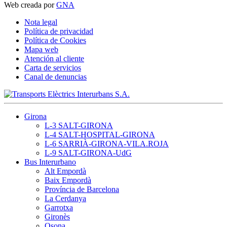
Web creada por
GNA
Nota legal
Política de privacidad
Política de Cookies
Mapa web
Atención al cliente
Carta de servicios
Canal de denuncias
Girona
L-3 SALT-GIRONA
L-4 SALT-HOSPITAL-GIRONA
L-6 SARRIÀ-GIRONA-VILA.ROJA
L-9 SALT-GIRONA-UdG
Bus Interurbano
Alt Empordà
Baix Empordà
Província de Barcelona
La Cerdanya
Garrotxa
Gironès
Osona