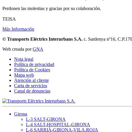
Perdonen las molestias y gracias por su colaboración.
TEISA
Más Información
© Transports Elèctrics Interurbans S.A.
c. Sardenya nº16, C.P.17
Web creada por
GNA
Nota legal
Política de privacidad
Política de Cookies
Mapa web
Atención al cliente
Carta de servicios
Canal de denuncias
Girona
L-3 SALT-GIRONA
L-4 SALT-HOSPITAL-GIRONA
L-6 SARRIÀ-GIRONA-VILA.ROJA