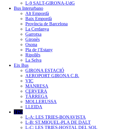
L-9 SALT-GIRONA-UdG
Bus Interurbano
Alt Empordà
Baix Empordà
Província de Barcelona
La Cerdanya
Garrotxa
Gironès
Osona
Pla de l’Estany
Ripollès
La Selva
Eix Bus
GIRONA ESTACIÓ
AEROPORT GIRONA C.B.
VIC
MANRESA
CERVERA
TÀRREGA
MOLLERUSSA
LLEIDA
TPO
L-A: LES TRIES-BONAVISTA
L-B: ST.MIQUEL-PLA DE DALT
L-C: LES TRIES-HOSTAL DEL SOL