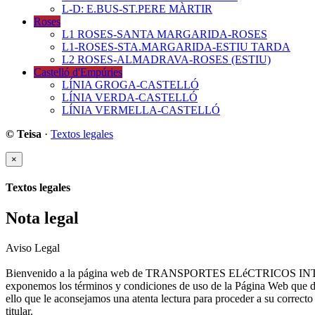
L-D: E.BUS-ST.PERE MÀRTIR
Roses
L1 ROSES-SANTA MARGARIDA-ROSES
L1-ROSES-STA.MARGARIDA-ESTIU TARDA
L2 ROSES-ALMADRAVA-ROSES (ESTIU)
Castelló d'Empúries
LÍNIA GROGA-CASTELLÓ
LÍNIA VERDA-CASTELLÓ
LÍNIA VERMELLA-CASTELLÓ
© Teisa
·
Textos legales
×
Textos legales
Nota legal
Aviso Legal
Bienvenido a la página web de TRANSPORTES ELéCTRICOS INTERURB
exponemos los términos y condiciones de uso de la Página Web que deb
ello que le aconsejamos una atenta lectura para proceder a su correcto
titular.