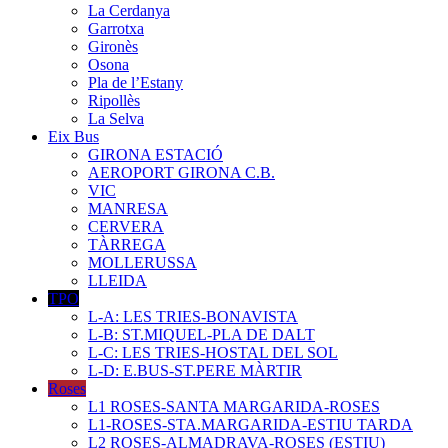
La Cerdanya
Garrotxa
Gironès
Osona
Pla de l’Estany
Ripollès
La Selva
Eix Bus
GIRONA ESTACIÓ
AEROPORT GIRONA C.B.
VIC
MANRESA
CERVERA
TÀRREGA
MOLLERUSSA
LLEIDA
TPO
L-A: LES TRIES-BONAVISTA
L-B: ST.MIQUEL-PLA DE DALT
L-C: LES TRIES-HOSTAL DEL SOL
L-D: E.BUS-ST.PERE MÀRTIR
Roses
L1 ROSES-SANTA MARGARIDA-ROSES
L1-ROSES-STA.MARGARIDA-ESTIU TARDA
L2 ROSES-ALMADRAVA-ROSES (ESTIU)