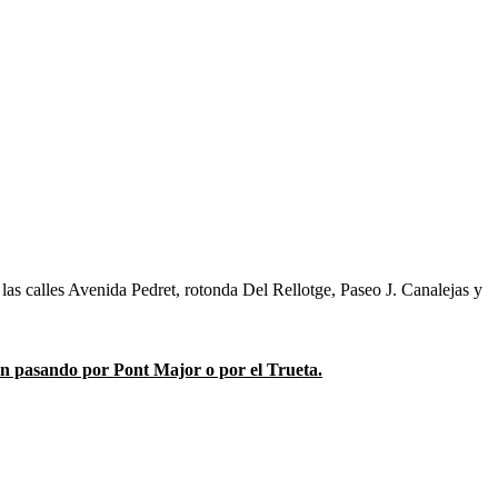
de las calles Avenida Pedret, rotonda Del Rellotge, Paseo J. Canalejas y
sean pasando por Pont Major o por el Trueta.