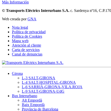
Más Información
© Transports Elèctrics Interurbans S.A.
c. Sardenya nº16, C.P.17
Web creada por
GNA
Nota legal
Política de privacidad
Política de Cookies
Mapa web
Atención al cliente
Carta de servicios
Canal de denuncias
Girona
L-3 SALT-GIRONA
L-4 SALT-HOSPITAL-GIRONA
L-6 SARRIÀ-GIRONA-VILA.ROJA
L-9 SALT-GIRONA-UdG
Bus Interurbano
Alt Empordà
Baix Empordà
Província de Barcelona