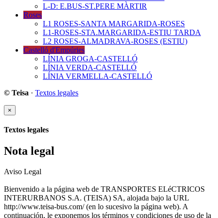
L-D: E.BUS-ST.PERE MÀRTIR
Roses
L1 ROSES-SANTA MARGARIDA-ROSES
L1-ROSES-STA.MARGARIDA-ESTIU TARDA
L2 ROSES-ALMADRAVA-ROSES (ESTIU)
Castelló d'Empúries
LÍNIA GROGA-CASTELLÓ
LÍNIA VERDA-CASTELLÓ
LÍNIA VERMELLA-CASTELLÓ
© Teisa
·
Textos legales
×
Textos legales
Nota legal
Aviso Legal
Bienvenido a la página web de TRANSPORTES ELéCTRICOS
INTERURBANOS S.A. (TEISA) SA, alojada bajo la URL
http://www.teisa-bus.com/ (en lo sucesivo la página web). A
continuación, le exponemos los términos y condiciones de uso de la