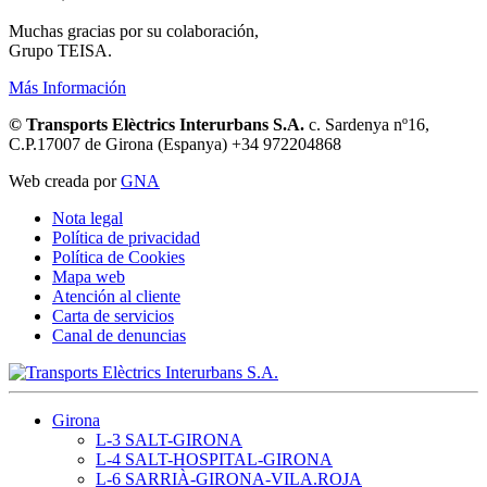
Muchas gracias por su colaboración,
Grupo TEISA.
Más Información
© Transports Elèctrics Interurbans S.A.
c. Sardenya nº16,
C.P.17007 de Girona (Espanya) +34 972204868
Web creada por
GNA
Nota legal
Política de privacidad
Política de Cookies
Mapa web
Atención al cliente
Carta de servicios
Canal de denuncias
Girona
L-3 SALT-GIRONA
L-4 SALT-HOSPITAL-GIRONA
L-6 SARRIÀ-GIRONA-VILA.ROJA