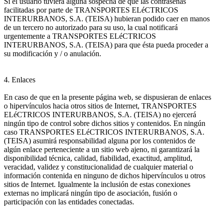
Si el usuario tuviera alguna sospecha de que las contraseñas
facilitadas por parte de TRANSPORTES ELéCTRICOS
INTERURBANOS, S.A. (TEISA) hubieran podido caer en manos
de un tercero no autorizado para su uso, la cual notificará
urgentemente a TRANSPORTES ELéCTRICOS
INTERURBANOS, S.A. (TEISA) para que ésta pueda proceder a
su modificación y / o anulación.
4. Enlaces
En caso de que en la presente página web, se dispusieran de enlaces
o hipervínculos hacia otros sitios de Internet, TRANSPORTES
ELéCTRICOS INTERURBANOS, S.A. (TEISA) no ejercerá
ningún tipo de control sobre dichos sitios y contenidos. En ningún
caso TRANSPORTES ELéCTRICOS INTERURBANOS, S.A.
(TEISA) asumirá responsabilidad alguna por los contenidos de
algún enlace perteneciente a un sitio web ajeno, ni garantizará la
disponibilidad técnica, calidad, fiabilidad, exactitud, amplitud,
veracidad, validez y constitucionalidad de cualquier material o
información contenida en ninguno de dichos hipervínculos u otros
sitios de Internet. Igualmente la inclusión de estas conexiones
externas no implicará ningún tipo de asociación, fusión o
participación con las entidades conectadas.