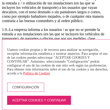
la entrada y / o utilización de sus instalaciones (en las que se
incluyen los vehículos de transporte) a los usuarios que vayan
descalzos, con el torso desnudo o sin pantalones largos o cortos,
como por ejemplo bañadores mojados, o de cualquier otra manera
contraria a las buenas costumbres y al orden público.
1.9.-La empresa informa a los usuarios / as que no se permite la
entrada a sus instalaciones (en las que se incluyen los vehículos de
transporte), de paquetes o efectos que por sus medidas, clase,
cantidad o malos olores puedan afectar al resto de usuarios del
servicio. Tampoco se permite la entrada de equipaje y / o paquetes
Usamos cookies propias y de terceros para analizar su navegación,
con materias peligrosas u objetos peligrosos.
recopilar información estadística y mostrar anuncios. Para aceptar el uso
de las cookies puedes seleccionar “ACEPTAR COOKIES Y
1.10.-La empresa no permite la entrada de animales dentro de los
CONTINUAR”. Asimismo, seleccionando “Configuración” podrás
vehículos, a excepción de los perros guía para invidentes. Sólo se
configurar el uso de las cookies de este sitio web según tus preferencias.
permitirá la entrada de animales, dentro de la bodega del vehículo y
Para obtener más información sobre el uso de las cookies y sus derechos,
acceda a la
Política de Cookies
.
mediante el uso de transportines homologados.
1.11.-. bicicletas:
CONFIGURACIÓN
De acuerdo con la Orden TES / 376/2014, que hace referencia a la
normativa sobre el transporte de bicicletas. y según lo regular el
artículo 8, la normativa a seguir por la empresa TEISA será:
ACEPTAR COOKIES Y CONTINUAR
TRANSPORTE URBANO GIRONA, BANYOLES, LÍNEA
DEL TAV o VEHÍCULOS SIN BODEGA - Sólo se aceptarán