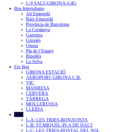
L-9 SALT-GIRONA-UdG
Bus Interurbano
Alt Empordà
Baix Empordà
Província de Barcelona
La Cerdanya
Garrotxa
Gironès
Osona
Pla de l’Estany
Ripollès
La Selva
Eix Bus
GIRONA ESTACIÓ
AEROPORT GIRONA C.B.
VIC
MANRESA
CERVERA
TÀRREGA
MOLLERUSSA
LLEIDA
TPO
L-A: LES TRIES-BONAVISTA
L-B: ST.MIQUEL-PLA DE DALT
L-C: LES TRIES-HOSTAL DEL SOL