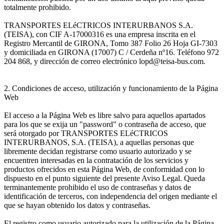
totalmente prohibido.
TRANSPORTES ELéCTRICOS INTERURBANOS S.A.
(TEISA), con CIF A-17000316 es una empresa inscrita en el
Registro Mercantil de GIRONA, Tomo 387 Folio 26 Hoja GI-7303
y domiciliada en GIRONA (17007) C / Cerdeña nº16. Teléfono 972
204 868, y dirección de correo electrónico lopd@teisa-bus.com.
2. Condiciones de acceso, utilización y funcionamiento de la Página
Web
El acceso a la Página Web es libre salvo para aquellos apartados
para los que se exija un "password" o contraseña de acceso, que
será otorgado por TRANSPORTES ELéCTRICOS
INTERURBANOS, S.A. (TEISA), a aquellas personas que
libremente decidan registrarse como usuario autorizado y se
encuentren interesadas en la contratación de los servicios y
productos ofrecidos en esta Página Web, de conformidad con lo
dispuesto en el punto siguiente del presente Aviso Legal. Queda
terminantemente prohibido el uso de contraseñas y datos de
identificación de terceros, con independencia del origen mediante el
que se hayan obtenido los datos y contraseñas.
El registro como usuario autorizado para la utilización de la Página