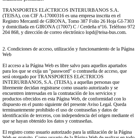
TRANSPORTES ELéCTRICOS INTERURBANOS S.A.
(TEISA), con CIF A-17000316 es una empresa inscrita en el
Registro Mercantil de GIRONA, Tomo 387 Folio 26 Hoja GI-7303
y domiciliada en GIRONA (17007) C / Cerdeña nº16. Teléfono 972
204 868, y dirección de correo electrónico lopd@teisa-bus.com.
2. Condiciones de acceso, utilización y funcionamiento de la Página
Web
El acceso a la Página Web es libre salvo para aquellos apartados
para los que se exija un "password" o contraseña de acceso, que
será otorgado por TRANSPORTES ELéCTRICOS
INTERURBANOS, S.A. (TEISA), a aquellas personas que
libremente decidan registrarse como usuario autorizado y se
encuentren interesadas en la contratación de los servicios y
productos ofrecidos en esta Página Web, de conformidad con lo
dispuesto en el punto siguiente del presente Aviso Legal. Queda
terminantemente prohibido el uso de contraseñas y datos de
identificación de terceros, con independencia del origen mediante el
que se hayan obtenido los datos y contraseñas.
El registro como usuario autorizado para la utilización de la Página
Web es gratuito. Como usuario de la Página Web de realizar en todo