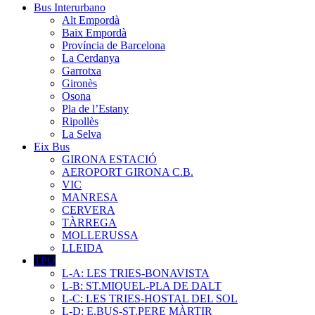
Bus Interurbano
Alt Empordà
Baix Empordà
Província de Barcelona
La Cerdanya
Garrotxa
Gironès
Osona
Pla de l’Estany
Ripollès
La Selva
Eix Bus
GIRONA ESTACIÓ
AEROPORT GIRONA C.B.
VIC
MANRESA
CERVERA
TÀRREGA
MOLLERUSSA
LLEIDA
TPO
L-A: LES TRIES-BONAVISTA
L-B: ST.MIQUEL-PLA DE DALT
L-C: LES TRIES-HOSTAL DEL SOL
L-D: E.BUS-ST.PERE MÀRTIR