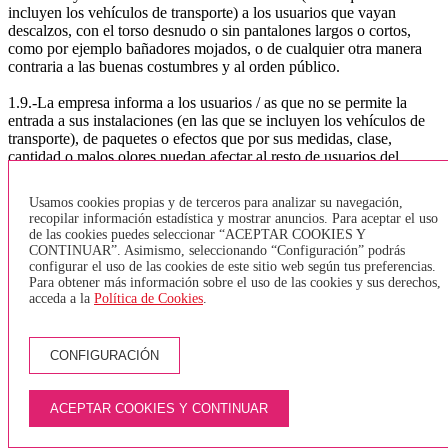
incluyen los vehículos de transporte) a los usuarios que vayan
descalzos, con el torso desnudo o sin pantalones largos o cortos,
como por ejemplo bañadores mojados, o de cualquier otra manera
contraria a las buenas costumbres y al orden público.
1.9.-La empresa informa a los usuarios / as que no se permite la
entrada a sus instalaciones (en las que se incluyen los vehículos de
transporte), de paquetes o efectos que por sus medidas, clase,
cantidad o malos olores puedan afectar al resto de usuarios del
servicio. Tampoco se permite la entrada de equipaje y / o paquetes
con materias peligrosas u objetos peligrosos.
Usamos cookies propias y de terceros para analizar su navegación,
recopilar información estadística y mostrar anuncios. Para aceptar el uso
1.10.-La empresa no permite la entrada de animales dentro de los
de las cookies puedes seleccionar “ACEPTAR COOKIES Y
vehículos, a excepción de los perros guía para invidentes. Sólo se
CONTINUAR”. Asimismo, seleccionando “Configuración” podrás
permitirá la entrada de animales, dentro de la bodega del vehículo y
configurar el uso de las cookies de este sitio web según tus preferencias.
mediante el uso de transportines homologados.
Para obtener más información sobre el uso de las cookies y sus derechos,
acceda a la
Política de Cookies
.
1.11.-. bicicletas:
De acuerdo con la Orden TES / 376/2014, que hace referencia a la
CONFIGURACIÓN
normativa sobre el transporte de bicicletas. y según lo regular el
artículo 8, la normativa a seguir por la empresa TEISA será:
TRANSPORTE URBANO GIRONA, BANYOLES, LÍNEA
ACEPTAR COOKIES Y CONTINUAR
DEL TAV o VEHÍCULOS SIN BODEGA - Sólo se aceptarán
bicicletas plegables y que estén juntas. No está permitido entrar