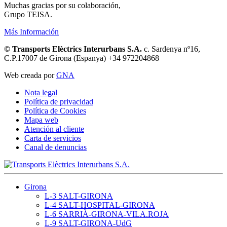
Muchas gracias por su colaboración,
Grupo TEISA.
Más Información
© Transports Elèctrics Interurbans S.A.
c. Sardenya nº16,
C.P.17007 de Girona (Espanya) +34 972204868
Web creada por
GNA
Nota legal
Política de privacidad
Política de Cookies
Mapa web
Atención al cliente
Carta de servicios
Canal de denuncias
Girona
L-3 SALT-GIRONA
L-4 SALT-HOSPITAL-GIRONA
L-6 SARRIÀ-GIRONA-VILA.ROJA
L-9 SALT-GIRONA-UdG