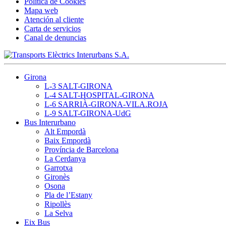
Política de Cookies
Mapa web
Atención al cliente
Carta de servicios
Canal de denuncias
Girona
L-3 SALT-GIRONA
L-4 SALT-HOSPITAL-GIRONA
L-6 SARRIÀ-GIRONA-VILA.ROJA
L-9 SALT-GIRONA-UdG
Bus Interurbano
Alt Empordà
Baix Empordà
Província de Barcelona
La Cerdanya
Garrotxa
Gironès
Osona
Pla de l’Estany
Ripollès
La Selva
Eix Bus