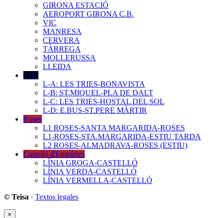
GIRONA ESTACIÓ
AEROPORT GIRONA C.B.
VIC
MANRESA
CERVERA
TÀRREGA
MOLLERUSSA
LLEIDA
TPO
L-A: LES TRIES-BONAVISTA
L-B: ST.MIQUEL-PLA DE DALT
L-C: LES TRIES-HOSTAL DEL SOL
L-D: E.BUS-ST.PERE MÀRTIR
Roses
L1 ROSES-SANTA MARGARIDA-ROSES
L1-ROSES-STA.MARGARIDA-ESTIU TARDA
L2 ROSES-ALMADRAVA-ROSES (ESTIU)
Castelló d'Empúries
LÍNIA GROGA-CASTELLÓ
LÍNIA VERDA-CASTELLÓ
LÍNIA VERMELLA-CASTELLÓ
© Teisa
·
Textos legales
×