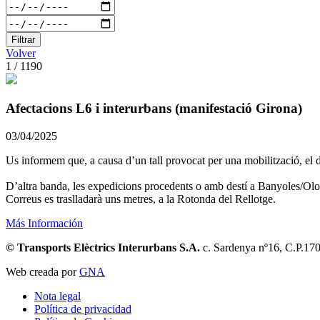
Filtrar
Volver
1 / 1190
Afectacions L6 i interurbans (manifestació Girona)
03/04/2025
Us informem que, a causa d’un tall provocat per una mobilització, el d
D’altra banda, les expedicions procedents o amb destí a Banyoles/Olot
Correus es traslladarà uns metres, a la Rotonda del Rellotge.
Más Información
© Transports Elèctrics Interurbans S.A.
c. Sardenya nº16, C.P.17
Web creada por
GNA
Nota legal
Política de privacidad