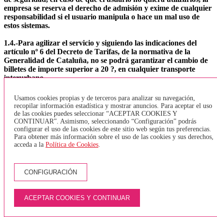
empresa se reserva el derecho de admisión y exime de cualquier
responsabilidad si el usuario manipula o hace un mal uso de
estos sistemas.
1.4.-Para agilizar el servicio y siguiendo las indicaciones del
artículo nº 6 del Decreto de Tarifas, de la normativa de la
Generalidad de Cataluña, no se podrá garantizar el cambio de
billetes de importe superior a 20 ?, en cualquier transporte
interurbano.
1.5.- Aunque no está establecido en ninguna normativa, el
Usamos cookies propias y de terceros para analizar su navegación,
usuario que viaje como acompañante de una persona invidente,
recopilar información estadística y mostrar anuncios. Para aceptar el uso
no será necesario que abone el billete
de las cookies puedes seleccionar “ACEPTAR COOKIES Y
CONTINUAR”. Asimismo, seleccionando “Configuración” podrás
configurar el uso de las cookies de este sitio web según tus preferencias.
1.6.-No está permitido fumar en el interior de los vehículos ni
Para obtener más información sobre el uso de las cookies y sus derechos,
consumir alimentos o bebidas de ningún tipo.
acceda a la
Política de Cookies
.
1.7.-La empresa se reserva hacer uso de su derecho de admisión
a aquellos usuarios que considere que hacen o no puedan hacer
CONFIGURACIÓN
un uso correcto de sus instalaciones (en las que se incluyen los
vehículos de transporte), a título de ejemplo y con carácter
enunciativo y no exhaustivo no admitirán viajeros ebrios, ni
ACEPTAR COOKIES Y CONTINUAR
drogados, ni portadores de armas u objetos que puedan ser
usados ??como tal.