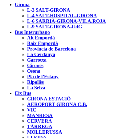
Girona
L-3 SALT-GIRONA
L-4 SALT-HOSPITAL-GIRONA
L-6 SARRIÀ-GIRONA-VILA.ROJA
L-9 SALT-GIRONA-UdG
Bus Interurbano
Alt Empordà
Baix Empordà
Província de Barcelona
La Cerdanya
Garrotxa
Gironès
Osona
Pla de l’Estany
Ripollès
La Selva
Eix Bus
GIRONA ESTACIÓ
AEROPORT GIRONA C.B.
VIC
MANRESA
CERVERA
TÀRREGA
MOLLERUSSA
LLEIDA