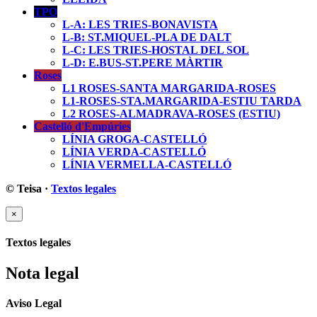
TPO
L-A: LES TRIES-BONAVISTA
L-B: ST.MIQUEL-PLA DE DALT
L-C: LES TRIES-HOSTAL DEL SOL
L-D: E.BUS-ST.PERE MÀRTIR
Roses
L1 ROSES-SANTA MARGARIDA-ROSES
L1-ROSES-STA.MARGARIDA-ESTIU TARDA
L2 ROSES-ALMADRAVA-ROSES (ESTIU)
Castelló d'Empúries
LÍNIA GROGA-CASTELLÓ
LÍNIA VERDA-CASTELLÓ
LÍNIA VERMELLA-CASTELLÓ
© Teisa
·
Textos legales
×
Textos legales
Nota legal
Aviso Legal