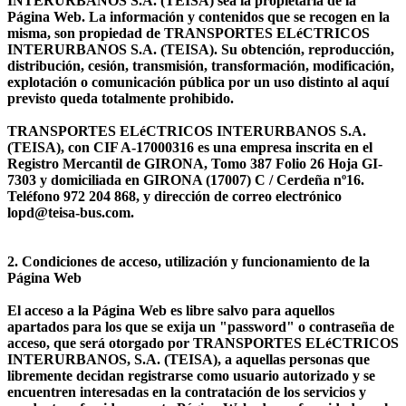
INTERURBANOS S.A. (TEISA) sea la propietaria de la
Página Web. La información y contenidos que se recogen en la
misma, son propiedad de TRANSPORTES ELéCTRICOS
INTERURBANOS S.A. (TEISA). Su obtención, reproducción,
distribución, cesión, transmisión, transformación, modificación,
explotación o comunicación pública por un uso distinto al aquí
previsto queda totalmente prohibido.
TRANSPORTES ELéCTRICOS INTERURBANOS S.A.
(TEISA), con CIF A-17000316 es una empresa inscrita en el
Registro Mercantil de GIRONA, Tomo 387 Folio 26 Hoja GI-
7303 y domiciliada en GIRONA (17007) C / Cerdeña nº16.
Teléfono 972 204 868, y dirección de correo electrónico
lopd@teisa-bus.com.
2. Condiciones de acceso, utilización y funcionamiento de la
Página Web
El acceso a la Página Web es libre salvo para aquellos
apartados para los que se exija un "password" o contraseña de
acceso, que será otorgado por TRANSPORTES ELéCTRICOS
INTERURBANOS, S.A. (TEISA), a aquellas personas que
libremente decidan registrarse como usuario autorizado y se
encuentren interesadas en la contratación de los servicios y