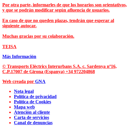
Por otra parte, informarles de que los horarios son orientativos,
y que se podrán modificar según afluencia de usuarios.
En caso de que no queden plazas, tendrán que esperar al
siguiente autocar.
Muchas gracias por su colaboración.
TEISA
Más Información
© Transports Elèctrics Interurbans S.A.
c. Sardenya nº16,
C.P.17007 de Girona (Espanya) +34 972204868
Web creada por
GNA
Nota legal
Política de privacidad
Política de Cookies
Mapa web
Atención al cliente
Carta de servicios
Canal de denuncias