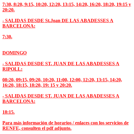
7:30, 8:20, 9:15, 10:20, 12:20, 13:15, 14:20, 16:20, 18:20, 19:15 y
20:20.
- SALIDAS DESDE St.Joan DE LAS ABADESSES A
BARCELONA:
7:30.
DOMINGO
- SALIDAS DESDE ST. JUAN DE LAS ABADESSES A
RIPOLL:
08:20, 09:15, 09:20, 10:20, 11:00, 12:00, 12:20, 13:15, 14:20,
16:20, 18:15, 18:20, 19: 15 y 20:20.
- SALIDAS DESDE ST. JUAN DE LAS ABADESSES A
BARCELONA:
18:15.
Para más información de horarios / enlaces con los servicios de
RENFE, consulten el pdf adjunto.