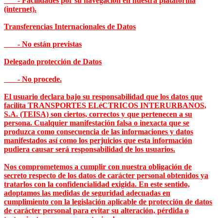
- Facilidades por su navegación en nuestra plataforma
(internet).
Transferencias Internacionales de Datos
- No están previstas
Delegado protección de Datos
- No procede.
El usuario declara bajo su responsabilidad que los datos que
facilita TRANSPORTES ELéCTRICOS INTERURBANOS,
S.A. (TEISA) son ciertos, correctos y que pertenecen a su
persona. Cualquier manifestación falsa o inexacta que se
produzca como consecuencia de las informaciones y datos
manifestados así como los perjuicios que esta información
pudiera causar será responsabilidad de los usuarios.
Nos comprometemos a cumplir con nuestra obligación de
secreto respecto de los datos de carácter personal obtenidos ya
tratarlos con la confidencialidad exigida. En este sentido,
adoptamos las medidas de seguridad adecuadas en
cumplimiento con la legislación aplicable de protección de datos
de carácter personal para evitar su alteración, pérdida o