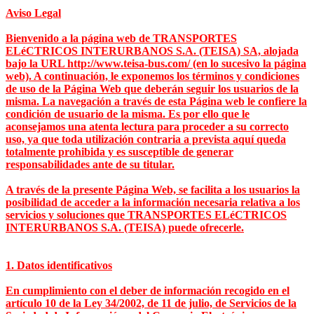
Aviso Legal
Bienvenido a la página web de TRANSPORTES
ELéCTRICOS INTERURBANOS S.A. (TEISA) SA, alojada
bajo la URL http://www.teisa-bus.com/ (en lo sucesivo la página
web). A continuación, le exponemos los términos y condiciones
de uso de la Página Web que deberán seguir los usuarios de la
misma. La navegación a través de esta Página web le confiere la
condición de usuario de la misma. Es por ello que le
aconsejamos una atenta lectura para proceder a su correcto
uso, ya que toda utilización contraria a prevista aquí queda
totalmente prohibida y es susceptible de generar
responsabilidades ante de su titular.
A través de la presente Página Web, se facilita a los usuarios la
posibilidad de acceder a la información necesaria relativa a los
servicios y soluciones que TRANSPORTES ELéCTRICOS
INTERURBANOS S.A. (TEISA) puede ofrecerle.
1. Datos identificativos
En cumplimiento con el deber de información recogido en el
artículo 10 de la Ley 34/2002, de 11 de julio, de Servicios de la