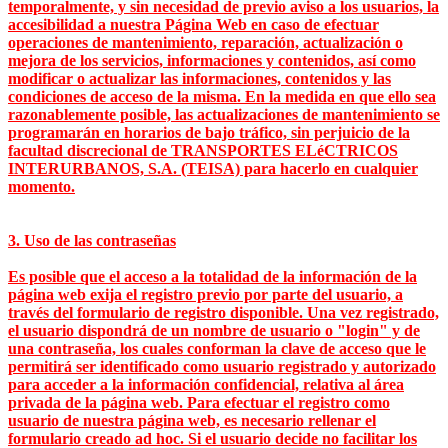
temporalmente, y sin necesidad de previo aviso a los usuarios, la
accesibilidad a nuestra Página Web en caso de efectuar
operaciones de mantenimiento, reparación, actualización o
mejora de los servicios, informaciones y contenidos, así como
modificar o actualizar las informaciones, contenidos y las
condiciones de acceso de la misma. En la medida en que ello sea
razonablemente posible, las actualizaciones de mantenimiento se
programarán en horarios de bajo tráfico, sin perjuicio de la
facultad discrecional de TRANSPORTES ELéCTRICOS
INTERURBANOS, S.A. (TEISA) para hacerlo en cualquier
momento.
3. Uso de las contraseñas
Es posible que el acceso a la totalidad de la información de la
página web exija el registro previo por parte del usuario, a
través del formulario de registro disponible. Una vez registrado,
el usuario dispondrá de un nombre de usuario o "login" y de
una contraseña, los cuales conforman la clave de acceso que le
permitirá ser identificado como usuario registrado y autorizado
para acceder a la información confidencial, relativa al área
privada de la página web. Para efectuar el registro como
usuario de nuestra página web, es necesario rellenar el
formulario creado ad hoc. Si el usuario decide no facilitar los