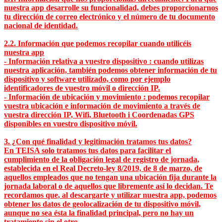
nuestra app desarrolle su funcionalidad, debes proporcionarnos
tu dirección de correo electrónico y el número de tu documento
nacional de identidad.
2.2. Información que podemos recopilar cuando utilicéis
nuestra app
- Información relativa a vuestro dispositivo : cuando utilizas
nuestra aplicación, también podemos obtener información de tu
dispositivo y software utilizado, como por ejemplo
identificadores de vuestro móvil o dirección IP.
- Información de ubicación y movimiento : podemos recopilar
vuestra ubicación e información de movimiento a través de
vuestra dirección IP, Wifi, Bluetooth i Coordenadas GPS
disponibles en vuestro dispositivo móvil.
3. ¿Con qué finalidad y legitimación tratamos tus datos?
En TEISA solo tratamos tus datos para facilitar el
cumplimiento de la obligación legal de registro de jornada,
establecida en el Real Decreto-ley 8/2019, de 8 de marzo, de
aquellos empleados que no tengan una ubicación fija durante la
jornada laboral o de aquellos que libremente así lo decidan. Te
recordamos que, al descargarte y utilizar nuestra app, podemos
obtener los datos de geolocalización de tu dispositivo móvil,
aunque no sea ésta la finalidad principal, pero no hay un
tratamiento sin el otro.