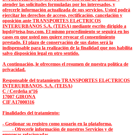
atender las solicitudes formuladas por los interesados, y
ofrecerle información actualizada de sus servicios. Usted podrá
ejercitar los derechos de acceso, rectificación, cancelación y
oposición ante TRANSPORTES ELéCTRICOS
INTERURBANOS S.A. (TEISA) mediante escrito dirigido a
lopd@teisa-bus.com. El mismo procedimiento se seguirá en los
casos en que usted nos quiere revocar el consentimiento
prestado. El plazo de conservación de sus datos será la
indispensable para la realización de la finalidad que nos habilita
salvo disposición legal en otro sentido.
A continuación, le ofrecemos el resumen de nuestra política de
privacidad.
Responsable del tratamiento TRANSPORTES ELéCTRICOS
INTERURBANOS, S.A. (TEISA)
C / Cerdeña nº16
17007 GIRONA
CIF A17000316
Finalidades del tratamiento:
- Gestionar su registro como usuario en la plataforma.
- Ofrecerle información de nuestros Servicios y de
empresas relacionadas.