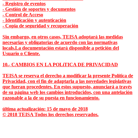
- Registro de eventos
- Gestión de soportes y documentos
- Control de Acceso
- Identificación y autenticación
- Copia de seguridad y recuperación
Sin embargo, en otros casos, TEISA adoptará las medidas
necesarias y obligatorias de acuerdo con las normativas
locals.La documentación estará disponible a petición del
Usuario o Cliente.
10.- CAMBIOS EN LA POLíTICA DE PRIVACIDAD
TEISA se reserva el derecho a modificar la presente Política de
Privacidad, con el fin de adaptarla a las novedades legislativas
que fueran procedentes. En estos supuesto, anunciará a través
de su página web los cambios introducidos, con una antelación
razonable a la de su puesta en funcionamiento.
última actualización: 15 de mayo de 2018
© 2018 TEISA Todos los derechos reservados.