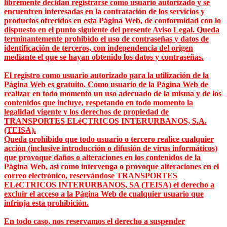
libremente decidan registrarse como usuario autorizado y se
encuentren interesadas en la contratación de los servicios y
productos ofrecidos en esta Página Web, de conformidad con lo
dispuesto en el punto siguiente del presente Aviso Legal. Queda
terminantemente prohibido el uso de contraseñas y datos de
identificación de terceros, con independencia del origen
mediante el que se hayan obtenido los datos y contraseñas.
El registro como usuario autorizado para la utilización de la
Página Web es gratuito. Como usuario de la Página Web de
realizar en todo momento un uso adecuado de la misma y de los
contenidos que incluye, respetando en todo momento la
legalidad vigente y los derechos de propiedad de
TRANSPORTES ELéCTRICOS INTERURBANOS, S.A.
(TEISA).
Queda prohibido que todo usuario o tercero realice cualquier
acción (inclusive introducción o difusión de virus informáticos)
que provoque daños o alteraciones en los contenidos de la
Página Web, así como intervenga o provoque alteraciones en el
correo electrónico, reservándose TRANSPORTES
ELéCTRICOS INTERURBANOS, SA (TEISA) el derecho a
excluir el acceso a la Página Web de cualquier usuario que
infrinja esta prohibición.
En todo caso, nos reservamos el derecho a suspender