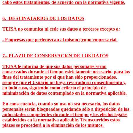
cabo estos tratamientos, de acuerdo con la normativa vigente.
6.- DESTINATARIOS DE LOS DATOS
TEISA no comunica ni cede sus datos a terceros excepto a:
- Empresas que pertenezcan al mismo grupo empresarial.
7.- PLAZO DE CONSERVACIóN DE LOS DATOS
TEISA le informa de que sus datos personales serán
conservados durante el tiempo estrictamente necesario, para los
fines del tratamiento por el que han sido proporcionados,
siempre que el Usuario no haya revocado su consentimiento y,
en todo caso, siguiendo como criterio el principio de
minimización de datos contemplado en la normativa aplicable.
En consecuencia, cuando su uso no sea necesario, los datos
personales serán bloqueadas quedando sólo a disposición de las
autoridades competentes durante el tiempo y los efectos legales
establecidos en la normativa aplicable. Transcurridos estos
plazos se procederá a la eliminación de los mismos.