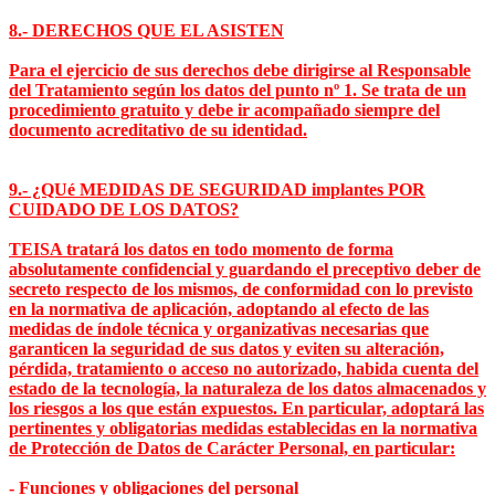
8.- DERECHOS QUE EL ASISTEN
Para el ejercicio de sus derechos debe dirigirse al Responsable
del Tratamiento según los datos del punto nº 1. Se trata de un
procedimiento gratuito y debe ir acompañado siempre del
documento acreditativo de su identidad.
9.- ¿QUé MEDIDAS DE SEGURIDAD implantes POR
CUIDADO DE LOS DATOS?
TEISA tratará los datos en todo momento de forma
absolutamente confidencial y guardando el preceptivo deber de
secreto respecto de los mismos, de conformidad con lo previsto
en la normativa de aplicación, adoptando al efecto de las
medidas de índole técnica y organizativas necesarias que
garanticen la seguridad de sus datos y eviten su alteración,
pérdida, tratamiento o acceso no autorizado, habida cuenta del
estado de la tecnología, la naturaleza de los datos almacenados y
los riesgos a los que están expuestos. En particular, adoptará las
pertinentes y obligatorias medidas establecidas en la normativa
de Protección de Datos de Carácter Personal, en particular:
- Funciones y obligaciones del personal