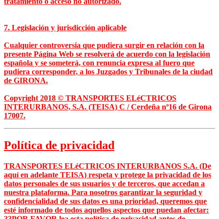
tratamiento o acceso no autorizado.
7. Legislación y jurisdicción aplicable
Cualquier controversia que pudiera surgir en relación con la
presente Página Web se resolverá de acuerdo con la legislación
española y se someterá, con renuncia expresa al fuero que
pudiera corresponder, a los Juzgados y Tribunales de la ciudad
de GIRONA.
Copyright 2018 © TRANSPORTES ELéCTRICOS
INTERURBANOS, S.A. (TEISA) C / Cerdeña nº16 de Girona
17007.
Política de privacidad
TRANSPORTES ELéCTRICOS INTERURBANOS S.A. (De
aquí en adelante TEISA) respeta y protege la privacidad de los
datos personales de sus usuarios y de terceros, que accedan a
nuestra plataforma. Para nosotros garantizar la seguridad y
confidencialidad de sus datos es una prioridad, queremos que
esté informado de todos aquellos aspectos que puedan afectar:
??POR FAVOR lea esta política de privacidad antes de