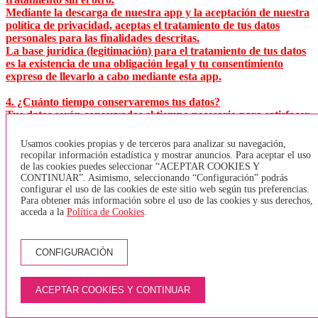
Mediante la descarga de nuestra app y la aceptación de nuestra
política de privacidad, aceptas el tratamiento de tus datos
personales para las finalidades descritas.
La base jurídica (legitimación) para el tratamiento de tus datos
es la existencia de una obligación legal y tu consentimiento
expreso de llevarlo a cabo mediante esta app.
4. ¿Cuánto tiempo conservaremos tus datos?
Tus datos serán conservados el tiempo necesario para satisfacer
la finalidad para la que fueron solicitados, excepto en aquellos
casos en los que la Ley establezca un término distinto. En estos
Usamos cookies propias y de terceros para analizar su navegación,
casos, tus datos se conservarán oportunamente bloqueados
recopilar información estadística y mostrar anuncios. Para aceptar el uso
para garantizar su seguridad y confidencialidad.
de las cookies puedes seleccionar “ACEPTAR COOKIES Y
CONTINUAR”. Asimismo, seleccionando “Configuración” podrás
configurar el uso de las cookies de este sitio web según tus preferencias.
5. ¿Cuáles son tus derechos?
Para obtener más información sobre el uso de las cookies y sus derechos,
En cualquier momento, puedes solicitar el acceso a tus datos,
acceda a la
Política de Cookies
.
saber si los estamos tratando o no, así como solicitar su
rectificación, supresión, oposición a su tratamiento y
portabilidad. También puedes revocar el consentimiento para
CONFIGURACIÓN
su tratamiento. Solamente tienes que enviar un correo
electrónico a lopd@teisa-bus.com con tu solicitud.
ACEPTAR COOKIES Y CONTINUAR
6. ¿Cedemos tus datos a terceros? ¿Habrá transferencias
internacionales de datos?