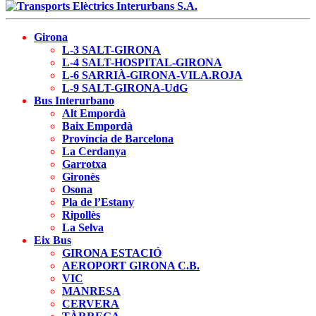
Girona
L-3 SALT-GIRONA
L-4 SALT-HOSPITAL-GIRONA
L-6 SARRIÀ-GIRONA-VILA.ROJA
L-9 SALT-GIRONA-UdG
Bus Interurbano
Alt Empordà
Baix Empordà
Província de Barcelona
La Cerdanya
Garrotxa
Gironès
Osona
Pla de l’Estany
Ripollès
La Selva
Eix Bus
GIRONA ESTACIÓ
AEROPORT GIRONA C.B.
VIC
MANRESA
CERVERA