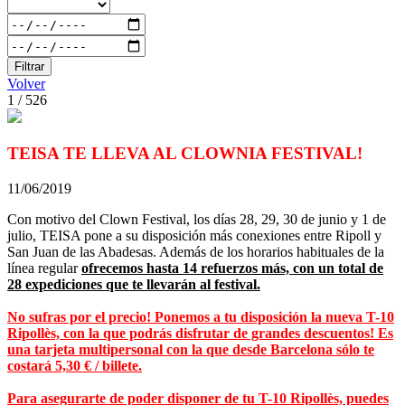
Filtrar
Volver
1 / 526
TEISA TE LLEVA AL CLOWNIA FESTIVAL!
11/06/2019
Con motivo del Clown Festival, los días 28, 29, 30 de junio y 1 de
julio, TEISA pone a su disposición más conexiones entre Ripoll y
San Juan de las Abadesas. Además de los horarios habituales de la
línea regular
ofrecemos hasta 14 refuerzos más, con un total de
28 expediciones que te llevarán al festival.
No sufras por el precio!
Ponemos a tu disposición la nueva T-10
Ripollès, con la que podrás disfrutar de grandes descuentos! Es
una tarjeta multipersonal con la que desde Barcelona sólo te
costará 5,30 € / billete.
Para asegurarte de poder disponer de tu T-10 Ripollès, puedes