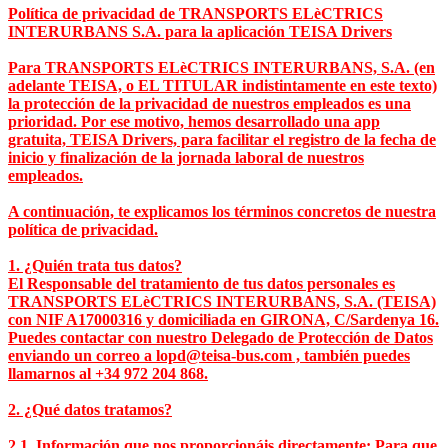
Política de privacidad de TRANSPORTS ELèCTRICS
INTERURBANS S.A. para la aplicación TEISA Drivers
Para TRANSPORTS ELèCTRICS INTERURBANS, S.A. (en
adelante TEISA, o EL TITULAR indistintamente en este texto)
la protección de la privacidad de nuestros empleados es una
prioridad. Por ese motivo, hemos desarrollado una app
gratuita, TEISA Drivers, para facilitar el registro de la fecha de
inicio y finalización de la jornada laboral de nuestros
empleados.
A continuación, te explicamos los términos concretos de nuestra
política de privacidad.
1. ¿Quién trata tus datos?
El Responsable del tratamiento de tus datos personales es
TRANSPORTS ELèCTRICS INTERURBANS, S.A. (TEISA)
con NIF A17000316 y domiciliada en GIRONA, C/Sardenya 16.
Puedes contactar con nuestro Delegado de Protección de Datos
enviando un correo a lopd@teisa-bus.com , también puedes
llamarnos al +34 972 204 868.
2. ¿Qué datos tratamos?
2.1. Información que nos proporcionáis directamente: Para que