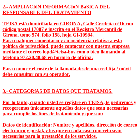
2.- AMPLIACIóN INFORMACIóN BáSICA DEL
RESPONSABLE DEL TRATAMIENTO
TEISA está domiciliada en GIRONA, Calle Cerdeña nº16 con
código postal 17007 e inscrita en el Registro Mercantil de
Girona, tomo 574, folio 158, hoja GI-10984.
Para cualquier comentario y / o incidencia relativa a esta
política de privacidad, puede contactar con nuestra empresa
mediante el correo lopd@teisa-bus.com o bien llamando al
teléfono 972.20.48.68 en horario de oficina.
Para conocer el coste de la llamada desde una red fija / móvil
debe consultar con su operador.
3.- CATEGORíAS DE DATOS QUE TRATAMOS.
Por lo tanto, cuando usted se registre en TEISA, le pediremos y
recogeremos únicamente aquellos datos que sean necesarias
para cumplir los fines de tratamiento y que son:
Datos de identificación: Nombre y apellidos, dirección de correo
electrónico y postal, y los que en cada caso concreto sean
necesarias para la prestación de los servicios.