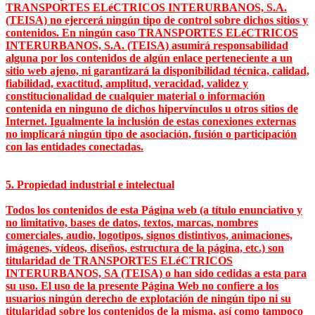
TRANSPORTES ELéCTRICOS INTERURBANOS, S.A.
(TEISA) no ejercerá ningún tipo de control sobre dichos sitios y
contenidos. En ningún caso TRANSPORTES ELéCTRICOS
INTERURBANOS, S.A. (TEISA) asumirá responsabilidad
alguna por los contenidos de algún enlace perteneciente a un
sitio web ajeno, ni garantizará la disponibilidad técnica, calidad,
fiabilidad, exactitud, amplitud, veracidad, validez y
constitucionalidad de cualquier material o información
contenida en ninguno de dichos hipervínculos u otros sitios de
Internet. Igualmente la inclusión de estas conexiones externas
no implicará ningún tipo de asociación, fusión o participación
con las entidades conectadas.
5. Propiedad industrial e intelectual
Todos los contenidos de esta Página web (a título enunciativo y
no limitativo, bases de datos, textos, marcas, nombres
comerciales, audio, logotipos, signos distintivos, animaciones,
imágenes, vídeos, diseños, estructura de la página, etc.) son
titularidad de TRANSPORTES ELéCTRICOS
INTERURBANOS, SA (TEISA) o han sido cedidas a esta para
su uso. El uso de la presente Página Web no confiere a los
usuarios ningún derecho de explotación de ningún tipo ni su
titularidad sobre los contenidos de la misma, así como tampoco