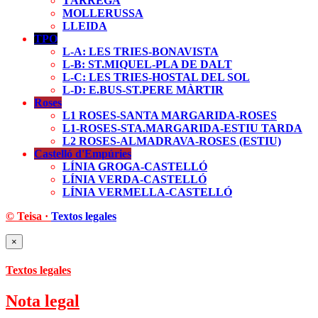
TÀRREGA
MOLLERUSSA
LLEIDA
TPO
L-A: LES TRIES-BONAVISTA
L-B: ST.MIQUEL-PLA DE DALT
L-C: LES TRIES-HOSTAL DEL SOL
L-D: E.BUS-ST.PERE MÀRTIR
Roses
L1 ROSES-SANTA MARGARIDA-ROSES
L1-ROSES-STA.MARGARIDA-ESTIU TARDA
L2 ROSES-ALMADRAVA-ROSES (ESTIU)
Castelló d'Empúries
LÍNIA GROGA-CASTELLÓ
LÍNIA VERDA-CASTELLÓ
LÍNIA VERMELLA-CASTELLÓ
© Teisa
·
Textos legales
×
Textos legales
Nota legal