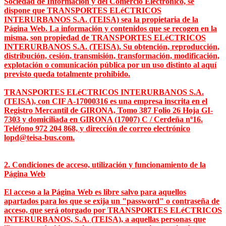
Sociedad de Información y del Comercio Electrónico, se
dispone que TRANSPORTES ELéCTRICOS
INTERURBANOS S.A. (TEISA) sea la propietaria de la
Página Web. La información y contenidos que se recogen en la
misma, son propiedad de TRANSPORTES ELéCTRICOS
INTERURBANOS S.A. (TEISA). Su obtención, reproducción,
distribución, cesión, transmisión, transformación, modificación,
explotación o comunicación pública por un uso distinto al aquí
previsto queda totalmente prohibido.
TRANSPORTES ELéCTRICOS INTERURBANOS S.A.
(TEISA), con CIF A-17000316 es una empresa inscrita en el
Registro Mercantil de GIRONA, Tomo 387 Folio 26 Hoja GI-
7303 y domiciliada en GIRONA (17007) C / Cerdeña nº16.
Teléfono 972 204 868, y dirección de correo electrónico
lopd@teisa-bus.com.
2. Condiciones de acceso, utilización y funcionamiento de la
Página Web
El acceso a la Página Web es libre salvo para aquellos
apartados para los que se exija un "password" o contraseña de
acceso, que será otorgado por TRANSPORTES ELéCTRICOS
INTERURBANOS, S.A. (TEISA), a aquellas personas que