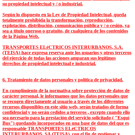
su propiedad intelectual y / o industrial.
Según lo dispuesto en la Ley de Propiedad Intelectual, queda
totalmente prohibida la transformación, reproducción,
explotación, distribución, comunicación pública y / o cesión, ya
sea a título oneroso o gratuito, de cualquiera de los contenidos
de la Página Web.
TRANSPORTES ELéCTRICOS INTERURBANOS, S.A.
(TEISA) hace expresa reserva ante los usuarios y otros terceros
del ejercicio de todas las acciones amparan sus legítimos
derechos de propiedad intelectual e industrial.
6. Tratamiento de datos personales y política de privacidad.
En cumplimiento de la normativa sobre protección de datos de
carácter personal, le informamos que los datos personales que
se recogen directamente al usuario a través de los diferentes
recursos disponibles en este sitio web, serán tratados de forma
confidencial y no serán cedidos a terceros , excepto cuando ello
sea necesario para la prestación del servicio solicitado ( "Esquí
Bus") quedando incorporados en una base de datos del que es
responsable TRANSPORTES ELéCTRICOS
INTERURBANOS, SA (TEISA), con el fin de gestionar y