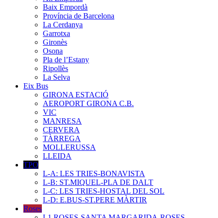
Baix Empordà
Província de Barcelona
La Cerdanya
Garrotxa
Gironès
Osona
Pla de l’Estany
Ripollès
La Selva
Eix Bus
GIRONA ESTACIÓ
AEROPORT GIRONA C.B.
VIC
MANRESA
CERVERA
TÀRREGA
MOLLERUSSA
LLEIDA
TPO
L-A: LES TRIES-BONAVISTA
L-B: ST.MIQUEL-PLA DE DALT
L-C: LES TRIES-HOSTAL DEL SOL
L-D: E.BUS-ST.PERE MÀRTIR
Roses
L1 ROSES-SANTA MARGARIDA-ROSES