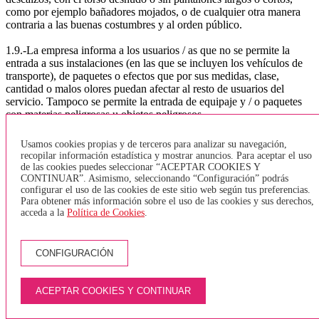
como por ejemplo bañadores mojados, o de cualquier otra manera
contraria a las buenas costumbres y al orden público.
1.9.-La empresa informa a los usuarios / as que no se permite la
entrada a sus instalaciones (en las que se incluyen los vehículos de
transporte), de paquetes o efectos que por sus medidas, clase,
cantidad o malos olores puedan afectar al resto de usuarios del
servicio. Tampoco se permite la entrada de equipaje y / o paquetes
con materias peligrosas u objetos peligrosos.
1.10.-La empresa no permite la entrada de animales dentro de los
Usamos cookies propias y de terceros para analizar su navegación,
vehículos, a excepción de los perros guía para invidentes. Sólo se
recopilar información estadística y mostrar anuncios. Para aceptar el uso
permitirá la entrada de animales, dentro de la bodega del vehículo y
de las cookies puedes seleccionar “ACEPTAR COOKIES Y
mediante el uso de transportines homologados.
CONTINUAR”. Asimismo, seleccionando “Configuración” podrás
configurar el uso de las cookies de este sitio web según tus preferencias.
Para obtener más información sobre el uso de las cookies y sus derechos,
1.11.-. bicicletas:
acceda a la
Política de Cookies
.
De acuerdo con la Orden TES / 376/2014, que hace referencia a la
normativa sobre el transporte de bicicletas. y según lo regular el
CONFIGURACIÓN
artículo 8, la normativa a seguir por la empresa TEISA será:
TRANSPORTE URBANO GIRONA, BANYOLES, LÍNEA
DEL TAV o VEHÍCULOS SIN BODEGA - Sólo se aceptarán
ACEPTAR COOKIES Y CONTINUAR
bicicletas plegables y que estén juntas. No está permitido entrar
bicicletas tipo Girocleta. - Se podrán transportar un máximo de 2