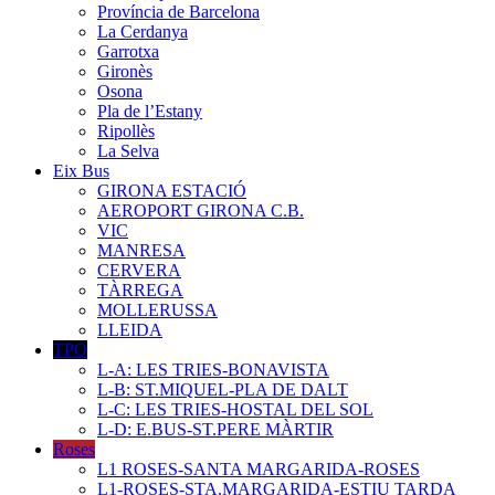
Província de Barcelona
La Cerdanya
Garrotxa
Gironès
Osona
Pla de l’Estany
Ripollès
La Selva
Eix Bus
GIRONA ESTACIÓ
AEROPORT GIRONA C.B.
VIC
MANRESA
CERVERA
TÀRREGA
MOLLERUSSA
LLEIDA
TPO
L-A: LES TRIES-BONAVISTA
L-B: ST.MIQUEL-PLA DE DALT
L-C: LES TRIES-HOSTAL DEL SOL
L-D: E.BUS-ST.PERE MÀRTIR
Roses
L1 ROSES-SANTA MARGARIDA-ROSES
L1-ROSES-STA.MARGARIDA-ESTIU TARDA