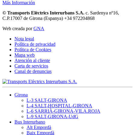
Más Información
© Transports Elèctrics Interurbans S.A.
c. Sardenya nº16,
C.P.17007 de Girona (Espanya) +34 972204868
Web creada por
GNA
Nota legal
Política de privacidad
Política de Cookies
Mapa web
Atención al cliente
Carta de servicios
Canal de denuncias
Girona
L-3 SALT-GIRONA
L-4 SALT-HOSPITAL-GIRONA
L-6 SARRIÀ-GIRONA-VILA.ROJA
L-9 SALT-GIRONA-UdG
Bus Interurbano
Alt Empordà
Baix Empordà