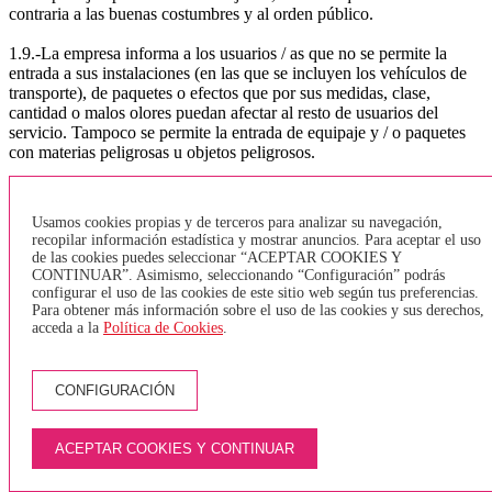
contraria a las buenas costumbres y al orden público.
1.9.-La empresa informa a los usuarios / as que no se permite la
entrada a sus instalaciones (en las que se incluyen los vehículos de
transporte), de paquetes o efectos que por sus medidas, clase,
cantidad o malos olores puedan afectar al resto de usuarios del
servicio. Tampoco se permite la entrada de equipaje y / o paquetes
con materias peligrosas u objetos peligrosos.
1.10.-La empresa no permite la entrada de animales dentro de los
vehículos, a excepción de los perros guía para invidentes. Sólo se
Usamos cookies propias y de terceros para analizar su navegación,
permitirá la entrada de animales, dentro de la bodega del vehículo y
recopilar información estadística y mostrar anuncios. Para aceptar el uso
mediante el uso de transportines homologados.
de las cookies puedes seleccionar “ACEPTAR COOKIES Y
CONTINUAR”. Asimismo, seleccionando “Configuración” podrás
1.11.-. bicicletas:
configurar el uso de las cookies de este sitio web según tus preferencias.
Para obtener más información sobre el uso de las cookies y sus derechos,
acceda a la
Política de Cookies
.
De acuerdo con la Orden TES / 376/2014, que hace referencia a la
normativa sobre el transporte de bicicletas. y según lo regular el
artículo 8, la normativa a seguir por la empresa TEISA será:
TRANSPORTE URBANO GIRONA, BANYOLES, LÍNEA
CONFIGURACIÓN
DEL TAV o VEHÍCULOS SIN BODEGA - Sólo se aceptarán
bicicletas plegables y que estén juntas. No está permitido entrar
bicicletas tipo Girocleta. - Se podrán transportar un máximo de 2
ACEPTAR COOKIES Y CONTINUAR
bicicletas (juntas) en la zona destinada para PMR (sillas de ruedas) -
En caso de que una persona en silla de ruedas quiera subir al