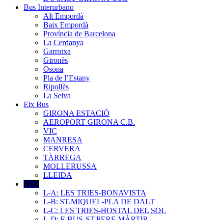
Bus Interurbano
Alt Empordà
Baix Empordà
Província de Barcelona
La Cerdanya
Garrotxa
Gironès
Osona
Pla de l’Estany
Ripollès
La Selva
Eix Bus
GIRONA ESTACIÓ
AEROPORT GIRONA C.B.
VIC
MANRESA
CERVERA
TÀRREGA
MOLLERUSSA
LLEIDA
TPO
L-A: LES TRIES-BONAVISTA
L-B: ST.MIQUEL-PLA DE DALT
L-C: LES TRIES-HOSTAL DEL SOL
L-D: E.BUS-ST.PERE MÀRTIR