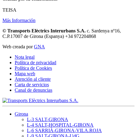
TEISA
Más Información
© Transports Elèctrics Interurbans S.A.
c. Sardenya nº16,
C.P.17007 de Girona (Espanya) +34 972204868
Web creada por
GNA
Nota legal
Política de privacidad
Política de Cookies
Mapa web
Atención al cliente
Carta de servicios
Canal de denuncias
Girona
L-3 SALT-GIRONA
L-4 SALT-HOSPITAL-GIRONA
L-6 SARRIÀ-GIRONA-VILA.ROJA
L-9 SALT-GIRONA-UdG