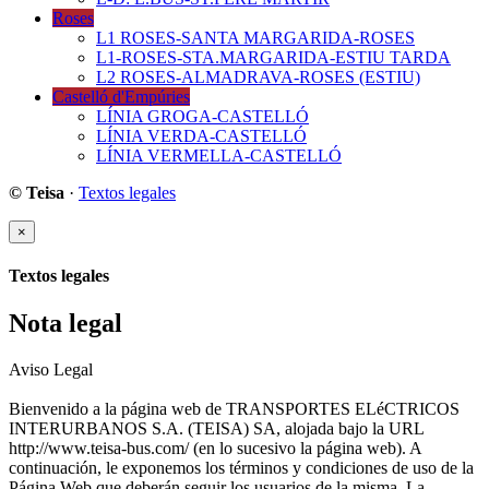
Roses
L1 ROSES-SANTA MARGARIDA-ROSES
L1-ROSES-STA.MARGARIDA-ESTIU TARDA
L2 ROSES-ALMADRAVA-ROSES (ESTIU)
Castelló d'Empúries
LÍNIA GROGA-CASTELLÓ
LÍNIA VERDA-CASTELLÓ
LÍNIA VERMELLA-CASTELLÓ
© Teisa
·
Textos legales
×
Textos legales
Nota legal
Aviso Legal
Bienvenido a la página web de TRANSPORTES ELéCTRICOS
INTERURBANOS S.A. (TEISA) SA, alojada bajo la URL
http://www.teisa-bus.com/ (en lo sucesivo la página web). A
continuación, le exponemos los términos y condiciones de uso de la
Página Web que deberán seguir los usuarios de la misma. La