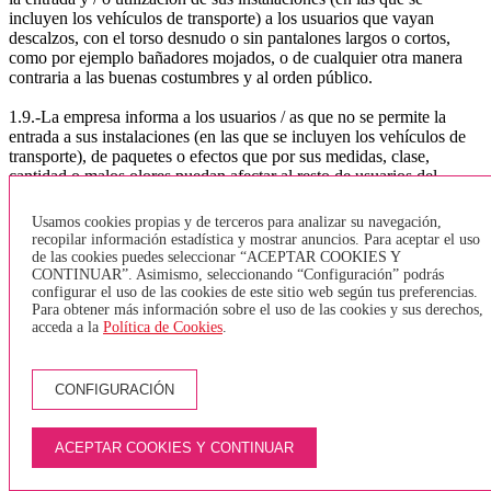
incluyen los vehículos de transporte) a los usuarios que vayan
descalzos, con el torso desnudo o sin pantalones largos o cortos,
como por ejemplo bañadores mojados, o de cualquier otra manera
contraria a las buenas costumbres y al orden público.
1.9.-La empresa informa a los usuarios / as que no se permite la
entrada a sus instalaciones (en las que se incluyen los vehículos de
transporte), de paquetes o efectos que por sus medidas, clase,
cantidad o malos olores puedan afectar al resto de usuarios del
servicio. Tampoco se permite la entrada de equipaje y / o paquetes
con materias peligrosas u objetos peligrosos.
Usamos cookies propias y de terceros para analizar su navegación,
recopilar información estadística y mostrar anuncios. Para aceptar el uso
1.10.-La empresa no permite la entrada de animales dentro de los
de las cookies puedes seleccionar “ACEPTAR COOKIES Y
vehículos, a excepción de los perros guía para invidentes. Sólo se
CONTINUAR”. Asimismo, seleccionando “Configuración” podrás
configurar el uso de las cookies de este sitio web según tus preferencias.
permitirá la entrada de animales, dentro de la bodega del vehículo y
Para obtener más información sobre el uso de las cookies y sus derechos,
mediante el uso de transportines homologados.
acceda a la
Política de Cookies
.
1.11.-. bicicletas:
CONFIGURACIÓN
De acuerdo con la Orden TES / 376/2014, que hace referencia a la
normativa sobre el transporte de bicicletas. y según lo regular el
artículo 8, la normativa a seguir por la empresa TEISA será:
ACEPTAR COOKIES Y CONTINUAR
TRANSPORTE URBANO GIRONA, BANYOLES, LÍNEA
DEL TAV o VEHÍCULOS SIN BODEGA - Sólo se aceptarán