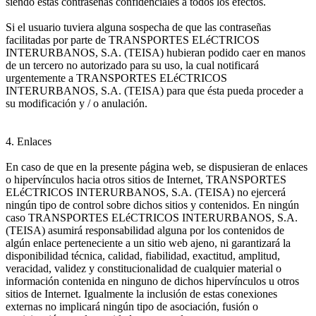
siendo estas contraseñas confidenciales a todos los efectos.
Si el usuario tuviera alguna sospecha de que las contraseñas
facilitadas por parte de TRANSPORTES ELéCTRICOS
INTERURBANOS, S.A. (TEISA) hubieran podido caer en manos
de un tercero no autorizado para su uso, la cual notificará
urgentemente a TRANSPORTES ELéCTRICOS
INTERURBANOS, S.A. (TEISA) para que ésta pueda proceder a
su modificación y / o anulación.
4. Enlaces
En caso de que en la presente página web, se dispusieran de enlaces
o hipervínculos hacia otros sitios de Internet, TRANSPORTES
ELéCTRICOS INTERURBANOS, S.A. (TEISA) no ejercerá
ningún tipo de control sobre dichos sitios y contenidos. En ningún
caso TRANSPORTES ELéCTRICOS INTERURBANOS, S.A.
(TEISA) asumirá responsabilidad alguna por los contenidos de
algún enlace perteneciente a un sitio web ajeno, ni garantizará la
disponibilidad técnica, calidad, fiabilidad, exactitud, amplitud,
veracidad, validez y constitucionalidad de cualquier material o
información contenida en ninguno de dichos hipervínculos u otros
sitios de Internet. Igualmente la inclusión de estas conexiones
externas no implicará ningún tipo de asociación, fusión o