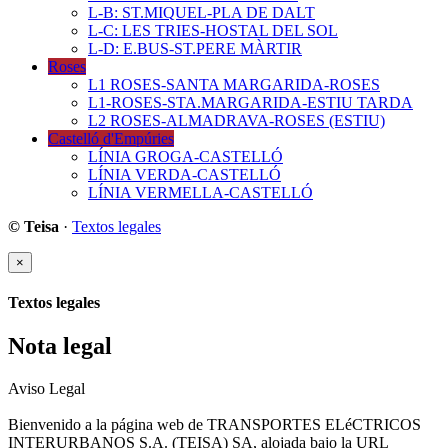
L-B: ST.MIQUEL-PLA DE DALT
L-C: LES TRIES-HOSTAL DEL SOL
L-D: E.BUS-ST.PERE MÀRTIR
Roses
L1 ROSES-SANTA MARGARIDA-ROSES
L1-ROSES-STA.MARGARIDA-ESTIU TARDA
L2 ROSES-ALMADRAVA-ROSES (ESTIU)
Castelló d'Empúries
LÍNIA GROGA-CASTELLÓ
LÍNIA VERDA-CASTELLÓ
LÍNIA VERMELLA-CASTELLÓ
© Teisa
·
Textos legales
×
Textos legales
Nota legal
Aviso Legal
Bienvenido a la página web de TRANSPORTES ELéCTRICOS
INTERURBANOS S.A. (TEISA) SA, alojada bajo la URL