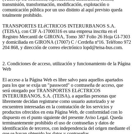
transmisión, transformación, modificación, explotación o
comunicación pública por un uso distinto al aquí previsto queda
totalmente prohibido.
TRANSPORTES ELéCTRICOS INTERURBANOS S.A.
(TEISA), con CIF A-17000316 es una empresa inscrita en el
Registro Mercantil de GIRONA, Tomo 387 Folio 26 Hoja GI-7303
y domiciliada en GIRONA (17007) C / Cerdeña nº16. Teléfono 972
204 868, y dirección de correo electrónico lopd@teisa-bus.com.
2. Condiciones de acceso, utilización y funcionamiento de la Página
Web
El acceso a la Página Web es libre salvo para aquellos apartados
para los que se exija un "password" o contraseña de acceso, que
será otorgado por TRANSPORTES ELéCTRICOS
INTERURBANOS, S.A. (TEISA), a aquellas personas que
libremente decidan registrarse como usuario autorizado y se
encuentren interesadas en la contratación de los servicios y
productos ofrecidos en esta Página Web, de conformidad con lo
dispuesto en el punto siguiente del presente Aviso Legal. Queda
terminantemente prohibido el uso de contraseñas y datos de
identificación de terceros, con independencia del origen mediante el
que se hayan obtenido los datos y contraseñas.