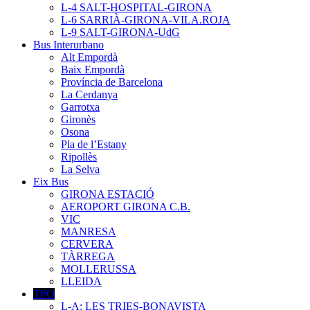
L-4 SALT-HOSPITAL-GIRONA
L-6 SARRIÀ-GIRONA-VILA.ROJA
L-9 SALT-GIRONA-UdG
Bus Interurbano
Alt Empordà
Baix Empordà
Província de Barcelona
La Cerdanya
Garrotxa
Gironès
Osona
Pla de l’Estany
Ripollès
La Selva
Eix Bus
GIRONA ESTACIÓ
AEROPORT GIRONA C.B.
VIC
MANRESA
CERVERA
TÀRREGA
MOLLERUSSA
LLEIDA
TPO
L-A: LES TRIES-BONAVISTA