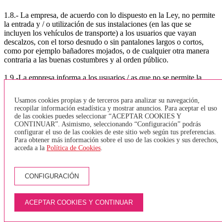
1.8.- La empresa, de acuerdo con lo dispuesto en la Ley, no permite
la entrada y / o utilización de sus instalaciones (en las que se
incluyen los vehículos de transporte) a los usuarios que vayan
descalzos, con el torso desnudo o sin pantalones largos o cortos,
como por ejemplo bañadores mojados, o de cualquier otra manera
contraria a las buenas costumbres y al orden público.
1.9.-La empresa informa a los usuarios / as que no se permite la
entrada a sus instalaciones (en las que se incluyen los vehículos de
transporte), de paquetes o efectos que por sus medidas, clase,
Usamos cookies propias y de terceros para analizar su navegación,
cantidad o malos olores puedan afectar al resto de usuarios del
recopilar información estadística y mostrar anuncios. Para aceptar el uso
servicio. Tampoco se permite la entrada de equipaje y / o paquetes
de las cookies puedes seleccionar “ACEPTAR COOKIES Y
con materias peligrosas u objetos peligrosos.
CONTINUAR”. Asimismo, seleccionando “Configuración” podrás
configurar el uso de las cookies de este sitio web según tus preferencias.
1.10.-La empresa no permite la entrada de animales dentro de los
Para obtener más información sobre el uso de las cookies y sus derechos,
acceda a la
Política de Cookies
.
vehículos, a excepción de los perros guía para invidentes. Sólo se
permitirá la entrada de animales, dentro de la bodega del vehículo y
mediante el uso de transportines homologados.
CONFIGURACIÓN
1.11.-. bicicletas:
De acuerdo con la Orden TES / 376/2014, que hace referencia a la
ACEPTAR COOKIES Y CONTINUAR
normativa sobre el transporte de bicicletas. y según lo regular el
artículo 8, la normativa a seguir por la empresa TEISA será: