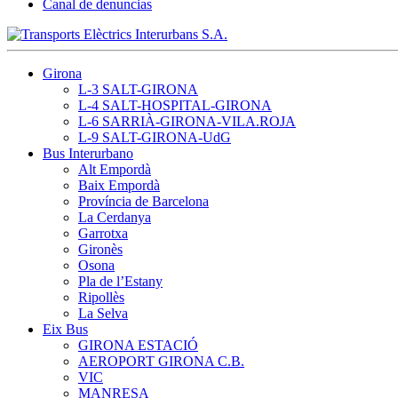
Canal de denuncias
Girona
L-3 SALT-GIRONA
L-4 SALT-HOSPITAL-GIRONA
L-6 SARRIÀ-GIRONA-VILA.ROJA
L-9 SALT-GIRONA-UdG
Bus Interurbano
Alt Empordà
Baix Empordà
Província de Barcelona
La Cerdanya
Garrotxa
Gironès
Osona
Pla de l’Estany
Ripollès
La Selva
Eix Bus
GIRONA ESTACIÓ
AEROPORT GIRONA C.B.
VIC
MANRESA