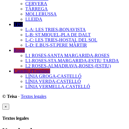
CERVERA
TÀRREGA
MOLLERUSSA
LLEIDA
TPO
L-A: LES TRIES-BONAVISTA
L-B: ST.MIQUEL-PLA DE DALT
L-C: LES TRIES-HOSTAL DEL SOL
L-D: E.BUS-ST.PERE MÀRTIR
Roses
L1 ROSES-SANTA MARGARIDA-ROSES
L1-ROSES-STA.MARGARIDA-ESTIU TARDA
L2 ROSES-ALMADRAVA-ROSES (ESTIU)
Castelló d'Empúries
LÍNIA GROGA-CASTELLÓ
LÍNIA VERDA-CASTELLÓ
LÍNIA VERMELLA-CASTELLÓ
© Teisa
·
Textos legales
×
Textos legales