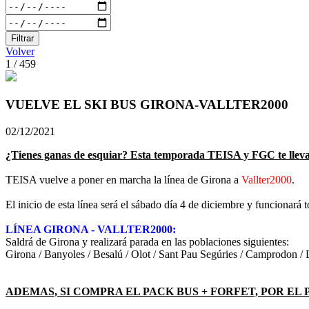
Filtrar
Volver
1 / 459
VUELVE EL SKI BUS GIRONA-VALLTER2000
02/12/2021
¿Tienes ganas de esquiar? Esta temporada TEISA y FGC te llevan 
TEISA vuelve a poner en marcha la línea de Girona a
Vallter2000
.
El inicio de esta línea será el sábado día 4 de diciembre y funcionará
LÍNEA GIRONA - VALLTER2000:
Saldrá de Girona y realizará parada en las poblaciones siguientes:
Girona / Banyoles / Besalú / Olot / Sant Pau Segúries / Camprodon / Ll
ADEMAS, SI COMPRA EL PACK BUS + FORFET, POR EL 