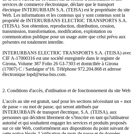
services de commerce électronique, déclare que le transport
électrique INTERURBAIN S.A. (TEISA) est le propriétaire du site
Web. Les informations et les contenus qui y sont contenus sont la
propriété de INTERURBANS ELECTRIC TRANSPORTS S.A.
(TEISA). Son obtention, reproduction, distribution, cession,
transmission, transformation, modification, exploitation ou
communication publique pour un usage autre que celui prévu aux
présentes est totalement interdite.
INTERURBANS ELECTRIC TRANSPORTS S.A. (TEISA) avec
CIF A-17000316 est une société enregistrée dans le registre de
Girona, Volume 387 Folio 26 GI-7303 et domiciliée à Girona
(17007) C / Sardaigne nº16. Téléphone 972.204.868 et adresse
électronique lopd@teisa-bus.com.
2. Conditions d'accès, d'utilisation et de fonctionnement du site Web
L'accès au site est gratuit, sauf pour les sections nécessitant un « mot
de passe » ou mot de passe, qui seront attribués par
INTERURBAIN de transport électrique, S.A. (TEISA), aux
personnes qui décident librement de s?inscrire en tant qu?utilisateur
autorisé et qui souhaitent engager les services et produits proposés
sur ce site Web, conformément aux dispositions du point suivant de
cette notice légale. L'utilisation de mots de passe et de données