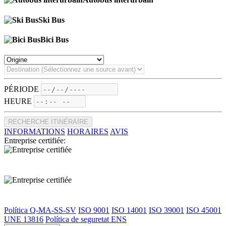
Ski Bus
Bici Bus
PÉRIODE
HEURE
RECHERCHE ITINÉRAIRE
INFORMATIONS
HORAIRES
AVIS
Entreprise certifiée:
Política Q-MA-SS-SV
ISO 9001
ISO 14001
ISO 39001
ISO 45001
UNE 13816
Política de seguretat ENS