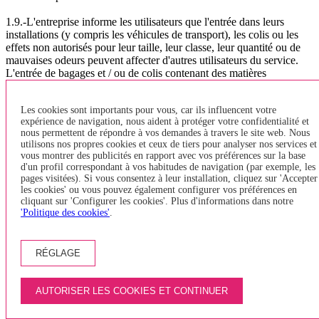
1.9.-L'entreprise informe les utilisateurs que l'entrée dans leurs
installations (y compris les véhicules de transport), les colis ou les
effets non autorisés pour leur taille, leur classe, leur quantité ou de
mauvaises odeurs peuvent affecter d'autres utilisateurs du service.
L'entrée de bagages et / ou de colis contenant des matières
dangereuses ou des objets dangereux est également interdite.
Les cookies sont importants pour vous, car ils influencent votre
1.10.-L'entreprise n'autorise pas l'entrée d'animaux dans les
expérience de navigation, nous aident à protéger votre confidentialité et
véhicules, à l'exception des porcs pour les aveugles. Seules l'entrée
nous permettent de répondre à vos demandes à travers le site web. Nous
d'animaux, à l'intérieur de la cave du véhicule et par l'utilisation de
utilisons nos propres cookies et ceux de tiers pour analyser nos services et
véhicules approuvés seront autorisées.
vous montrer des publicités en rapport avec vos préférences sur la base
d'un profil correspondant à vos habitudes de navigation (par exemple, les
1.11.-. Bicyclettes:
pages visitées). Si vous consentez à leur installation, cliquez sur 'Accepter
les cookies' ou vous pouvez également configurer vos préférences en
Conformément à l'ordonnance TES / 376/2014, qui se réfère à la
cliquant sur 'Configurer les cookies'. Plus d'informations dans notre
'Politique des cookies'
.
réglementation sur le transport de bicyclettes. et conformément à
l'article 8 des règlements réguliers continuent d'être TEISA:
TRANSPORT URBAIN GERONE Banyoles, TAB LINE ou
véhicules BODEGA - accepté que vélos pliants et sont ensemble. Il
RÉGLAGE
n'est pas permis d'entrer dans les vélos de type Girocleta. - Il peut
transporter jusqu'à deux vélos (ensemble) dans la zone désignée
pour les PMR (fauteuils roulants) - Si une personne dans un fauteuil
AUTORISER LES COOKIES ET CONTINUER
roulant veut monter dans le bus, et l'espace est occupé PRM Pour un
vélo, celui-ci devra descendre du bus et attendre le prochain, car les