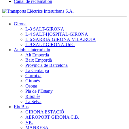
Canal de réclamation
Girona
L-3 SALT-GIRONA
L-4 SALT-HOSPITAL-GIRONA
L-6 SARRIÀ-GIRONA-VILA.ROJA
L-9 SALT-GIRONA-UdG
Autobus interurbain
Alt Empordà
Baix Empordà
Provincia de Barcelona
La Cerdanya
Garrotxa
Gironès
Osona
Pla de l’Estany
Ripollès
La Selva
Eix Bus
GIRONA ESTACIÓ
AEROPORT GIRONA C.B.
VIC
MANRESA