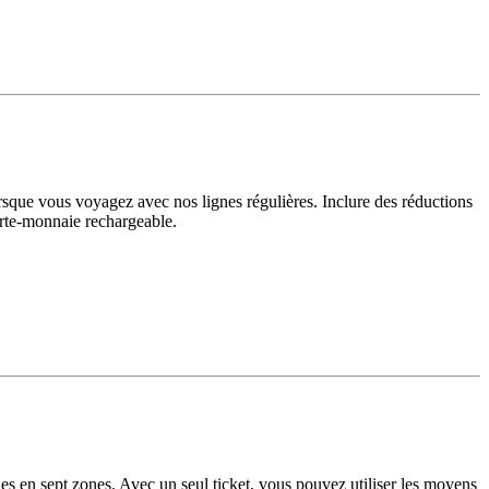
sque vous voyagez avec nos lignes régulières. Inclure des réductions
porte-monnaie rechargeable.
ies en sept zones. Avec un seul ticket, vous pouvez utiliser les moyens