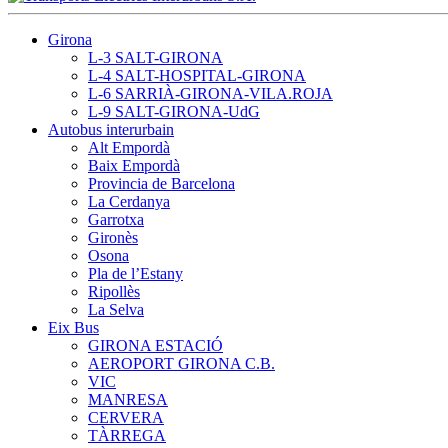
Girona
L-3 SALT-GIRONA
L-4 SALT-HOSPITAL-GIRONA
L-6 SARRIÀ-GIRONA-VILA.ROJA
L-9 SALT-GIRONA-UdG
Autobus interurbain
Alt Empordà
Baix Empordà
Provincia de Barcelona
La Cerdanya
Garrotxa
Gironès
Osona
Pla de l’Estany
Ripollès
La Selva
Eix Bus
GIRONA ESTACIÓ
AEROPORT GIRONA C.B.
VIC
MANRESA
CERVERA
TÀRREGA