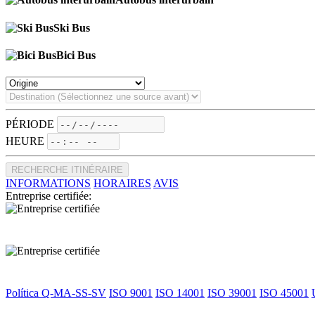
Ski Bus
Bici Bus
PÉRIODE
HEURE
RECHERCHE ITINÉRAIRE
INFORMATIONS
HORAIRES
AVIS
Entreprise certifiée:
Política Q-MA-SS-SV
ISO 9001
ISO 14001
ISO 39001
ISO 45001