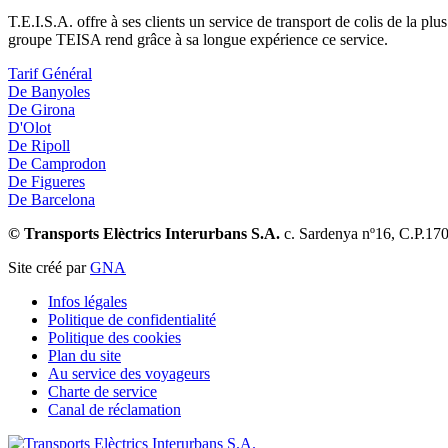
T.E.I.S.A. offre à ses clients un service de transport de colis de la pl
groupe TEISA rend grâce à sa longue expérience ce service.
Tarif Général
De Banyoles
De Girona
D'Olot
De Ripoll
De Camprodon
De Figueres
De Barcelona
© Transports Elèctrics Interurbans S.A.
c. Sardenya nº16, C.P.17
Site créé par
GNA
Infos légales
Politique de confidentialité
Politique des cookies
Plan du site
Au service des voyageurs
Charte de service
Canal de réclamation