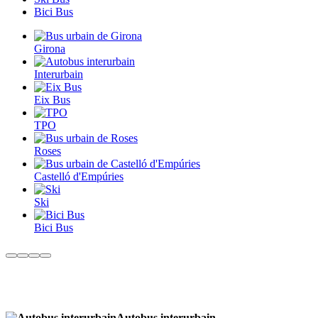
Bici Bus
Girona
Interurbain
Eix Bus
TPO
Roses
Castelló d'Empúries
Ski
Bici Bus
Autobus interurbain