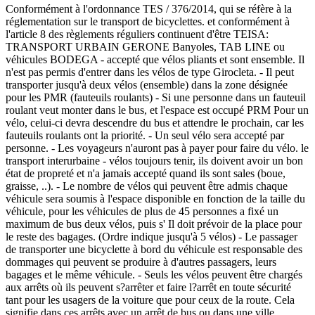
Conformément à l'ordonnance TES / 376/2014, qui se réfère à la
réglementation sur le transport de bicyclettes. et conformément à
l'article 8 des règlements réguliers continuent d'être TEISA:
TRANSPORT URBAIN GERONE Banyoles, TAB LINE ou
véhicules BODEGA - accepté que vélos pliants et sont ensemble. Il
n'est pas permis d'entrer dans les vélos de type Girocleta. - Il peut
transporter jusqu'à deux vélos (ensemble) dans la zone désignée
pour les PMR (fauteuils roulants) - Si une personne dans un fauteuil
roulant veut monter dans le bus, et l'espace est occupé PRM Pour un
vélo, celui-ci devra descendre du bus et attendre le prochain, car les
fauteuils roulants ont la priorité. - Un seul vélo sera accepté par
personne. - Les voyageurs n'auront pas à payer pour faire du vélo. le
transport interurbaine - vélos toujours tenir, ils doivent avoir un bon
état de propreté et n'a jamais accepté quand ils sont sales (boue,
graisse, ..). - Le nombre de vélos qui peuvent être admis chaque
véhicule sera soumis à l'espace disponible en fonction de la taille du
véhicule, pour les véhicules de plus de 45 personnes a fixé un
maximum de bus deux vélos, puis s' Il doit prévoir de la place pour
le reste des bagages. (Ordre indique jusqu'à 5 vélos) - Le passager
de transporter une bicyclette à bord du véhicule est responsable des
dommages qui peuvent se produire à d'autres passagers, leurs
bagages et le même véhicule. - Seuls les vélos peuvent être chargés
aux arrêts où ils peuvent s?arrêter et faire l?arrêt en toute sécurité
tant pour les usagers de la voiture que pour ceux de la route. Cela
signifie dans ces arrêts avec un arrêt de bus ou dans une ville.