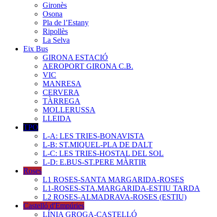
Gironès
Osona
Pla de l’Estany
Ripollès
La Selva
Eix Bus
GIRONA ESTACIÓ
AEROPORT GIRONA C.B.
VIC
MANRESA
CERVERA
TÀRREGA
MOLLERUSSA
LLEIDA
TPO
L-A: LES TRIES-BONAVISTA
L-B: ST.MIQUEL-PLA DE DALT
L-C: LES TRIES-HOSTAL DEL SOL
L-D: E.BUS-ST.PERE MÀRTIR
Roses
L1 ROSES-SANTA MARGARIDA-ROSES
L1-ROSES-STA.MARGARIDA-ESTIU TARDA
L2 ROSES-ALMADRAVA-ROSES (ESTIU)
Castelló d'Empúries
LÍNIA GROGA-CASTELLÓ