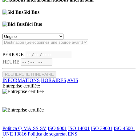
Ski Bus
Bici Bus
PÉRIODE
HEURE
RECHERCHE ITINÉRAIRE
INFORMATIONS
HORAIRES
AVIS
Entreprise certifiée:
Política Q-MA-SS-SV
ISO 9001
ISO 14001
ISO 39001
ISO 45001
UNE 13816
Política de seguretat ENS