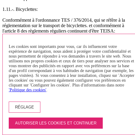
1.11.-. Bicyclettes:
Conformément à l'ordonnance TES / 376/2014, qui se réfère à la
réglementation sur le transport de bicyclettes. et conformément à
l'article 8 des règlements réguliers continuent d'être TEISA:
TRANSPORT URBAIN GERONE Banyoles, TAB LINE ou
véhicules BODEGA - accepté que vélos pliants et sont ensemble. Il
Les cookies sont importants pour vous, car ils influencent votre
n'est pas permis d'entrer dans les vélos de type Girocleta. - Il peut
expérience de navigation, nous aident à protéger votre confidentialité et
transporter jusqu'à deux vélos (ensemble) dans la zone désignée
nous permettent de répondre à vos demandes à travers le site web. Nous
pour les PMR (fauteuils roulants) - Si une personne dans un fauteuil
utilisons nos propres cookies et ceux de tiers pour analyser nos services et
roulant veut monter dans le bus, et l'espace est occupé PRM Pour un
vous montrer des publicités en rapport avec vos préférences sur la base
vélo, celui-ci devra descendre du bus et attendre le prochain, car les
d'un profil correspondant à vos habitudes de navigation (par exemple, les
fauteuils roulants ont la priorité. - Un seul vélo sera accepté par
pages visitées). Si vous consentez à leur installation, cliquez sur 'Accepter
personne. - Les voyageurs n'auront pas à payer pour faire du vélo. le
les cookies' ou vous pouvez également configurer vos préférences en
transport interurbaine - vélos toujours tenir, ils doivent avoir un bon
cliquant sur 'Configurer les cookies'. Plus d'informations dans notre
'Politique des cookies'
.
état de propreté et n'a jamais accepté quand ils sont sales (boue,
graisse, ..). - Le nombre de vélos qui peuvent être admis chaque
véhicule sera soumis à l'espace disponible en fonction de la taille du
véhicule, pour les véhicules de plus de 45 personnes a fixé un
RÉGLAGE
maximum de bus deux vélos, puis s' Il doit prévoir de la place pour
le reste des bagages. (Ordre indique jusqu'à 5 vélos) - Le passager
de transporter une bicyclette à bord du véhicule est responsable des
AUTORISER LES COOKIES ET CONTINUER
dommages qui peuvent se produire à d'autres passagers, leurs
bagages et le même véhicule. - Seuls les vélos peuvent être chargés