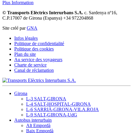
Plus Information
© Transports Elèctrics Interurbans S.A.
c. Sardenya nº16,
C.P.17007 de Girona (Espanya) +34 972204868
Site créé par
GNA
Infos légales
Politique de confidentialité
Politique des cookies
Plan du site
Au service des voyageurs
Charte de service
Canal de réclamation
Girona
L-3 SALT-GIRONA
L-4 SALT-HOSPITAL-GIRONA
L-6 SARRIÀ-GIRONA-VILA.ROJA
L-9 SALT-GIRONA-UdG
Autobus interurbain
Alt Empordà
Baix Empordà