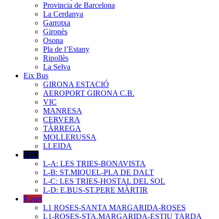
Provincia de Barcelona
La Cerdanya
Garrotxa
Gironès
Osona
Pla de l’Estany
Ripollès
La Selva
Eix Bus
GIRONA ESTACIÓ
AEROPORT GIRONA C.B.
VIC
MANRESA
CERVERA
TÀRREGA
MOLLERUSSA
LLEIDA
TPO
L-A: LES TRIES-BONAVISTA
L-B: ST.MIQUEL-PLA DE DALT
L-C: LES TRIES-HOSTAL DEL SOL
L-D: E.BUS-ST.PERE MÀRTIR
Roses
L1 ROSES-SANTA MARGARIDA-ROSES
L1-ROSES-STA.MARGARIDA-ESTIU TARDA