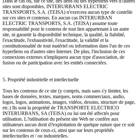
Dans le cas où, sur ce site, des liens ou des hyperliens vers d?autres
sites sont disponibles, INTERURBANS ELECTRIC
TRANSPORTS, S.A. (TEISA) n'exercera aucun type de contrôle
sur ces sites et contenus. En aucun cas INTERURBAN
ELECTRIC TRANSPORTS, S.A. (TEISA) assume toute
responsabilité pour le contenu de tout lien appartenant à un autre
site, ni garantir la disponibilité technique, la qualité, la fiabilité,
l'exactitude, l'exhaustivité, l'exactitude, la validité et la
constitutionnalité de tout matériel ou information dans l'un de ces
hyperliens ou d'autres sites Internet. De plus, l'inclusion de ces
connexions externes n'impliquera aucun type d'association, de
fusion ou de participation avec les entités connectées.
5. Propriété industrielle et intellectuelle
Tous les contenus de ce site (y compris, mais sans s'y limiter, les
bases de données, textes, marques, noms commerciaux, audio,
logos, logos, animations, images, vidéos, dessins, structure de page,
etc.) Ils sont la propriété de TRANSPORTE ELECTRICO
INTERURBANS, SA (TEISA) ou lui ont été affectés pour
utilisation. L?utilisation du présent site Web ne confère aux
utilisateurs aucun droit d?exploitation de quelque nature que ce soit
sur les contenus de ceux-ci, ainsi que sur leurs propriétés
intellectuelles et / ou industrielles.