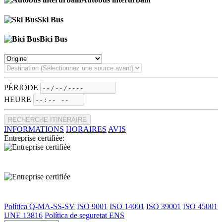
Ski Bus
Bici Bus
PÉRIODE
HEURE
RECHERCHE ITINÉRAIRE
INFORMATIONS
HORAIRES
AVIS
Entreprise certifiée:
Política Q-MA-SS-SV
ISO 9001
ISO 14001
ISO 39001
ISO 45001
UNE 13816
Política de seguretat ENS