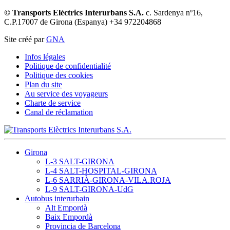
© Transports Elèctrics Interurbans S.A.
c. Sardenya nº16,
C.P.17007 de Girona (Espanya) +34 972204868
Site créé par
GNA
Infos légales
Politique de confidentialité
Politique des cookies
Plan du site
Au service des voyageurs
Charte de service
Canal de réclamation
Girona
L-3 SALT-GIRONA
L-4 SALT-HOSPITAL-GIRONA
L-6 SARRIÀ-GIRONA-VILA.ROJA
L-9 SALT-GIRONA-UdG
Autobus interurbain
Alt Empordà
Baix Empordà
Provincia de Barcelona