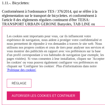
1.11.-. Bicyclettes:
Conformément à l'ordonnance TES / 376/2014, qui se réfère à la
réglementation sur le transport de bicyclettes. et conformément à
l'article 8 des règlements réguliers continuent d'être TEISA:
TRANSPORT URBAIN GERONE Banyoles, TAB LINE ou
véhicules BODEGA - accepté que vélos pliants et sont ensemble. Il
n'est pas permis d'entrer dans les vélos de type Girocleta. - Il peut
Les cookies sont importants pour vous, car ils influencent votre
transporter jusqu'à deux vélos (ensemble) dans la zone désignée
expérience de navigation, nous aident à protéger votre confidentialité et
pour les PMR (fauteuils roulants) - Si une personne dans un fauteuil
nous permettent de répondre à vos demandes à travers le site web. Nous
roulant veut monter dans le bus, et l'espace est occupé PRM Pour un
utilisons nos propres cookies et ceux de tiers pour analyser nos services et
vélo, celui-ci devra descendre du bus et attendre le prochain, car les
vous montrer des publicités en rapport avec vos préférences sur la base
fauteuils roulants ont la priorité. - Un seul vélo sera accepté par
d'un profil correspondant à vos habitudes de navigation (par exemple, les
personne. - Les voyageurs n'auront pas à payer pour faire du vélo. le
pages visitées). Si vous consentez à leur installation, cliquez sur 'Accepter
transport interurbaine - vélos toujours tenir, ils doivent avoir un bon
les cookies' ou vous pouvez également configurer vos préférences en
état de propreté et n'a jamais accepté quand ils sont sales (boue,
cliquant sur 'Configurer les cookies'. Plus d'informations dans notre
'Politique des cookies'
.
graisse, ..). - Le nombre de vélos qui peuvent être admis chaque
véhicule sera soumis à l'espace disponible en fonction de la taille du
véhicule, pour les véhicules de plus de 45 personnes a fixé un
maximum de bus deux vélos, puis s' Il doit prévoir de la place pour
RÉGLAGE
le reste des bagages. (Ordre indique jusqu'à 5 vélos) - Le passager
de transporter une bicyclette à bord du véhicule est responsable des
dommages qui peuvent se produire à d'autres passagers, leurs
AUTORISER LES COOKIES ET CONTINUER
bagages et le même véhicule. - Seuls les vélos peuvent être chargés
aux arrêts où ils peuvent s?arrêter et faire l?arrêt en toute sécurité