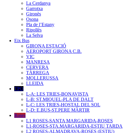
La Cerdanya
Garrotxa
Gironès
Osona
Pla de l’Estany
Ripollès
La Selva
Eix Bus
GIRONA ESTACIÓ
AEROPORT GIRONA C.B.
VIC
MANRESA
CERVERA
TÀRREGA
MOLLERUSSA
LLEIDA
TPO
L-A: LES TRIES-BONAVISTA
L-B: ST.MIQUEL-PLA DE DALT
L-C: LES TRIES-HOSTAL DEL SOL
L-D: E.BUS-ST.PERE MÀRTIR
Roses
L1 ROSES-SANTA MARGARIDA-ROSES
L1-ROSES-STA.MARGARIDA-ESTIU TARDA
L2 ROSES-ALMADRAVA-ROSES (ESTIU)