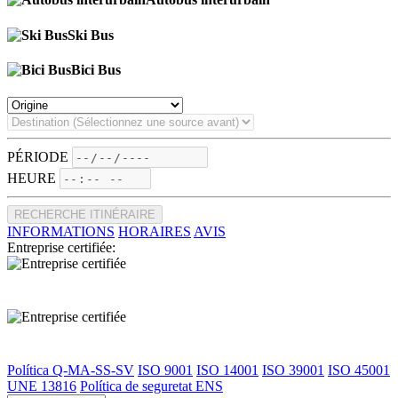
Ski Bus
Bici Bus
PÉRIODE
HEURE
RECHERCHE ITINÉRAIRE
INFORMATIONS
HORAIRES
AVIS
Entreprise certifiée:
Política Q-MA-SS-SV
ISO 9001
ISO 14001
ISO 39001
ISO 45001
UNE 13816
Política de seguretat ENS