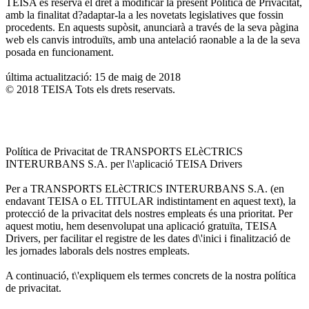
TEISA es reserva el dret a modificar la present Política de Privacitat,
amb la finalitat d?adaptar-la a les novetats legislatives que fossin
procedents. En aquests supòsit, anunciarà a través de la seva pàgina
web els canvis introduïts, amb una antelació raonable a la de la seva
posada en funcionament.
última actualització: 15 de maig de 2018
© 2018 TEISA Tots els drets reservats.
Política de Privacitat de TRANSPORTS ELèCTRICS
INTERURBANS S.A. per l\'aplicació TEISA Drivers
Per a TRANSPORTS ELèCTRICS INTERURBANS S.A. (en
endavant TEISA o EL TITULAR indistintament en aquest text), la
protecció de la privacitat dels nostres empleats és una prioritat. Per
aquest motiu, hem desenvolupat una aplicació gratuïta, TEISA
Drivers, per facilitar el registre de les dates d\'inici i finalització de
les jornades laborals dels nostres empleats.
A continuació, t\'expliquem els termes concrets de la nostra política
de privacitat.