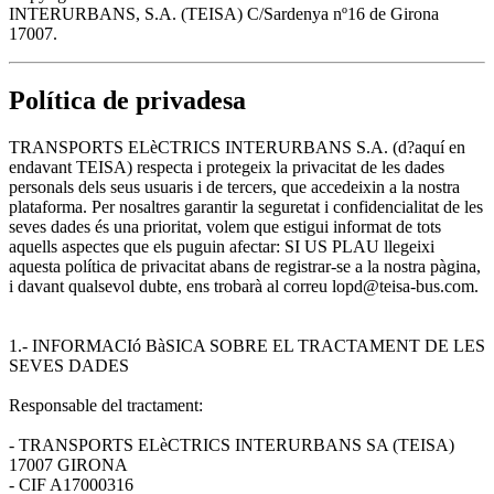
INTERURBANS, S.A. (TEISA) C/Sardenya nº16 de Girona
17007.
Política de privadesa
TRANSPORTS ELèCTRICS INTERURBANS S.A. (d?aquí en
endavant TEISA) respecta i protegeix la privacitat de les dades
personals dels seus usuaris i de tercers, que accedeixin a la nostra
plataforma. Per nosaltres garantir la seguretat i confidencialitat de les
seves dades és una prioritat, volem que estigui informat de tots
aquells aspectes que els puguin afectar: SI US PLAU llegeixi
aquesta política de privacitat abans de registrar-se a la nostra pàgina,
i davant qualsevol dubte, ens trobarà al correu lopd@teisa-bus.com.
1.- INFORMACIó BàSICA SOBRE EL TRACTAMENT DE LES
SEVES DADES
Responsable del tractament:
- TRANSPORTS ELèCTRICS INTERURBANS SA (TEISA)
17007 GIRONA
- CIF A17000316