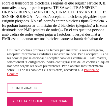
sobre el transport de bicicletes. i segons el que regular l'article 8, la
normativa a seguir per l'empresa TEISA serà: TRANSPORT
URBÀ GIRONA, BANYOLES, LÍNIA DEL TAV o VEHICLES
SENSE BODEGA - Només s'acceptaran bicicletes plegables i que
estiguin plegades. No està permès entrar bicicletes tipus Girocleta. -
Es podran transportar un màxim de 2 bicicletes (plegades) a la zona
destinada per PMR (cadires de rodes) - En el cas que una persona
amb cadira de rodes vulgui pujar a l'autobús, i l'espai destinat a
PMR estigui ocupat per una bicicleta, aquesta haurà de baixar de
l'autobús i esperar el següent, ja que tenen prioritat les cadires de
rodes. - Només s'acceptarà una bicicleta per persona. - Els viatgers
Utilitzem cookies pròpies i de tercers per analitzar la seva navegació,
no hauran de pagar per pujar la bicicleta. TRANSPORT
recopilar informació estadística i mostrar anuncis. Per a acceptar l’ús de
INTERURBÀ - Les bicicletes aniran sempre a la bodega, aquestes
les cookies pot seleccionar ‘Acceptar cookies i continuar’. Així mateix,
hauran de tenir un estat de neteja correcte i en cap cas s'acceptaran
seleccionant ‘Configuració’ podrà configurar l’ús de les cookies d’aquest
quan estiguin brutes (fang, greix,..). - El nombre de bicicletes que es
lloc web segons les seves preferències. Per a obtenir més informació
pot admetre en cada vehicle estarà condicionat a l'espai disponible
sobre l’ús de les cookies i els seus drets, accedeixi a la
Política de
Cookies
.
en funció de les dimensions del vehicle, per al vehicles de més de 45
places s'ha fixat un màxim de 2 bicicletes per autocar, doncs s'ha de
preveure espai per la resta d'equipatge. (l'Ordre indica un màxim de
5 bicicletes) - El passatger que transporti una bicicleta a bord del
CONFIGURACIÓ
vehicle serà responsable dels danys i perjudicis que aquesta pugui
produir a altres passatgers, als seus equipatges i al mateix vehicle. -
Només es podran carregar bicicletes a les parades on es pugui aturar
ACCEPTAR COOKIES I CONTINUAR
i realitzar la parada amb total seguretat tant pels usuaris de l'autocar
com pels de la via. Això vol dir en aquelles parades amb apartador