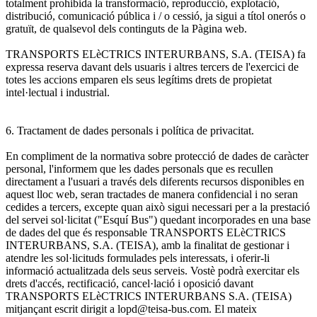
totalment prohibida la transformació, reproducció, explotació,
distribució, comunicació pública i / o cessió, ja sigui a títol onerós o
gratuït, de qualsevol dels continguts de la Pàgina web.
TRANSPORTS ELèCTRICS INTERURBANS, S.A. (TEISA) fa
expressa reserva davant dels usuaris i altres tercers de l'exercici de
totes les accions emparen els seus legítims drets de propietat
intel·lectual i industrial.
6. Tractament de dades personals i política de privacitat.
En compliment de la normativa sobre protecció de dades de caràcter
personal, l'informem que les dades personals que es recullen
directament a l'usuari a través dels diferents recursos disponibles en
aquest lloc web, seran tractades de manera confidencial i no seran
cedides a tercers, excepte quan això sigui necessari per a la prestació
del servei sol·licitat ("Esquí Bus") quedant incorporades en una base
de dades del que és responsable TRANSPORTS ELèCTRICS
INTERURBANS, S.A. (TEISA), amb la finalitat de gestionar i
atendre les sol·licituds formulades pels interessats, i oferir-li
informació actualitzada dels seus serveis. Vostè podrà exercitar els
drets d'accés, rectificació, cancel·lació i oposició davant
TRANSPORTS ELèCTRICS INTERURBANS S.A. (TEISA)
mitjançant escrit dirigit a lopd@teisa-bus.com. El mateix