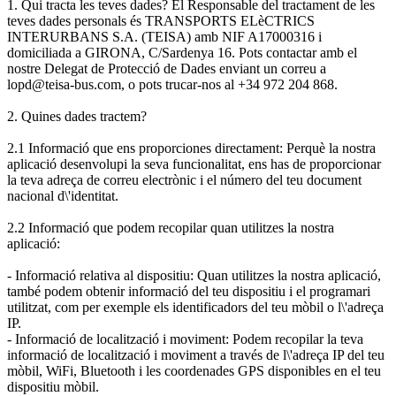
1. Qui tracta les teves dades? El Responsable del tractament de les
teves dades personals és TRANSPORTS ELèCTRICS
INTERURBANS S.A. (TEISA) amb NIF A17000316 i
domiciliada a GIRONA, C/Sardenya 16. Pots contactar amb el
nostre Delegat de Protecció de Dades enviant un correu a
lopd@teisa-bus.com, o pots trucar-nos al +34 972 204 868.
2. Quines dades tractem?
2.1 Informació que ens proporciones directament: Perquè la nostra
aplicació desenvolupi la seva funcionalitat, ens has de proporcionar
la teva adreça de correu electrònic i el número del teu document
nacional d\'identitat.
2.2 Informació que podem recopilar quan utilitzes la nostra
aplicació:
- Informació relativa al dispositiu: Quan utilitzes la nostra aplicació,
també podem obtenir informació del teu dispositiu i el programari
utilitzat, com per exemple els identificadors del teu mòbil o l\'adreça
IP.
- Informació de localització i moviment: Podem recopilar la teva
informació de localització i moviment a través de l\'adreça IP del teu
mòbil, WiFi, Bluetooth i les coordenades GPS disponibles en el teu
dispositiu mòbil.