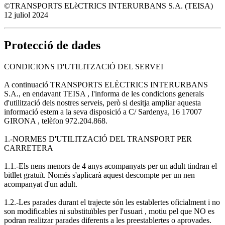
©TRANSPORTS ELèCTRICS INTERURBANS S.A. (TEISA)
12 juliol 2024
Protecció de dades
CONDICIONS D'UTILITZACIÓ DEL SERVEI
A continuació TRANSPORTS ELÈCTRICS INTERURBANS
S.A., en endavant TEISA , l'informa de les condicions generals
d'utilització dels nostres serveis, però si desitja ampliar aquesta
informació estem a la seva disposició a C/ Sardenya, 16 17007
GIRONA , telèfon 972.204.868.
1.-NORMES D'UTILITZACIÓ DEL TRANSPORT PER
CARRETERA
1.1.-Els nens menors de 4 anys acompanyats per un adult tindran el
bitllet gratuït. Només s'aplicarà aquest descompte per un nen
acompanyat d'un adult.
1.2.-Les parades durant el trajecte són les establertes oficialment i no
son modificables ni substituïbles per l'usuari , motiu pel que NO es
podran realitzar parades diferents a les preestablertes o aprovades.