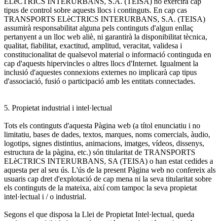
ELèCTRICS INTERURBANS, S.A. (TEISA) no exercirà cap
tipus de control sobre aquests llocs i continguts. En cap cas
TRANSPORTS ELèCTRICS INTERURBANS, S.A. (TEISA)
assumirà responsabilitat alguna pels continguts d'algun enllaç
pertanyent a un lloc web aliè, ni garantirà la disponibilitat tècnica,
qualitat, fiabilitat, exactitud, amplitud, veracitat, validesa i
constitucionalitat de qualsevol material o informació continguda en
cap d'aquests hipervincles o altres llocs d'Internet. Igualment la
inclusió d'aquestes connexions externes no implicarà cap tipus
d'associació, fusió o participació amb les entitats connectades.
5. Propietat industrial i intel·lectual
Tots els continguts d'aquesta Pàgina web (a títol enunciatiu i no
limitatiu, bases de dades, textos, marques, noms comercials, àudio,
logotips, signes distintius, animacions, imatges, vídeos, dissenys,
estructura de la pàgina, etc.) són titularitat de TRANSPORTS
ELèCTRICS INTERURBANS, SA (TEISA) o han estat cedides a
aquesta per al seu ús. L'ús de la present Pàgina web no confereix als
usuaris cap dret d'explotació de cap mena ni la seva titularitat sobre
els continguts de la mateixa, així com tampoc la seva propietat
intel·lectual i / o industrial.
Segons el que disposa la Llei de Propietat Intel·lectual, queda