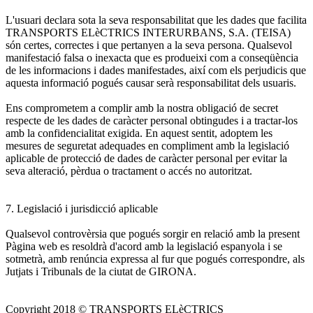
L'usuari declara sota la seva responsabilitat que les dades que facilita
TRANSPORTS ELèCTRICS INTERURBANS, S.A. (TEISA)
són certes, correctes i que pertanyen a la seva persona. Qualsevol
manifestació falsa o inexacta que es produeixi com a conseqüència
de les informacions i dades manifestades, així com els perjudicis que
aquesta informació pogués causar serà responsabilitat dels usuaris.
Ens comprometem a complir amb la nostra obligació de secret
respecte de les dades de caràcter personal obtingudes i a tractar-los
amb la confidencialitat exigida. En aquest sentit, adoptem les
mesures de seguretat adequades en compliment amb la legislació
aplicable de protecció de dades de caràcter personal per evitar la
seva alteració, pèrdua o tractament o accés no autoritzat.
7. Legislació i jurisdicció aplicable
Qualsevol controvèrsia que pogués sorgir en relació amb la present
Pàgina web es resoldrà d'acord amb la legislació espanyola i se
sotmetrà, amb renúncia expressa al fur que pogués correspondre, als
Jutjats i Tribunals de la ciutat de GIRONA.
Copyright 2018 © TRANSPORTS ELèCTRICS