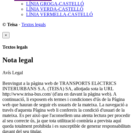
LÍNIA GROGA-CASTELLÓ
LÍNIA VERDA-CASTELLÓ
LÍNIA VERMELLA-CASTELLÓ
© Teisa
·
Textos legals
×
Textos legals
Nota legal
Avís Legal
Benvingut a la pàgina web de TRANSPORTS ELèCTRICS
INTERURBANS S.A. (TEISA) SA, allotjada sota la URL
http://www.teisa-bus.com/ (d'ara en davant la pàgina web). A
continuació, li exposem els termes i condiciones d'ús de la Pàgina
web que hauran de seguir els usuaris de la mateixa. La navegació a
través d'aquesta Pàgina web li confereix la condició d'usuari de la
mateixa. Es per això que l'aconsellem una atenta lectura per procedir
al seu correcte ús, ja que tota utilització contrària a prevista aquí
queda totalment prohibida i es susceptible de generar responsabilitats
davant del seu titular.