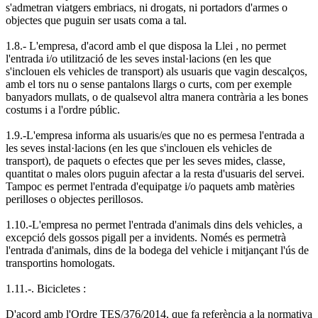
s'admetran viatgers embriacs, ni drogats, ni portadors d'armes o
objectes que puguin ser usats coma a tal.
1.8.- L'empresa, d'acord amb el que disposa la Llei , no permet
l'entrada i/o utilització de les seves instal·lacions (en les que
s'inclouen els vehicles de transport) als usuaris que vagin descalços,
amb el tors nu o sense pantalons llargs o curts, com per exemple
banyadors mullats, o de qualsevol altra manera contrària a les bones
costums i a l'ordre públic.
1.9.-L'empresa informa als usuaris/es que no es permesa l'entrada a
les seves instal·lacions (en les que s'inclouen els vehicles de
transport), de paquets o efectes que per les seves mides, classe,
quantitat o males olors puguin afectar a la resta d'usuaris del servei.
Tampoc es permet l'entrada d'equipatge i/o paquets amb matèries
perilloses o objectes perillosos.
1.10.-L'empresa no permet l'entrada d'animals dins dels vehicles, a
excepció dels gossos pigall per a invidents. Només es permetrà
l'entrada d'animals, dins de la bodega del vehicle i mitjançant l'ús de
transportins homologats.
1.11.-. Bicicletes :
D'acord amb l'Ordre TES/376/2014, que fa referència a la normativa