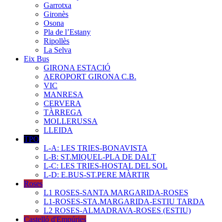
Garrotxa
Gironès
Osona
Pla de l’Estany
Ripollès
La Selva
Eix Bus
GIRONA ESTACIÓ
AEROPORT GIRONA C.B.
VIC
MANRESA
CERVERA
TÀRREGA
MOLLERUSSA
LLEIDA
TPO
L-A: LES TRIES-BONAVISTA
L-B: ST.MIQUEL-PLA DE DALT
L-C: LES TRIES-HOSTAL DEL SOL
L-D: E.BUS-ST.PERE MÀRTIR
Roses
L1 ROSES-SANTA MARGARIDA-ROSES
L1-ROSES-STA.MARGARIDA-ESTIU TARDA
L2 ROSES-ALMADRAVA-ROSES (ESTIU)
Castelló d'Empúries