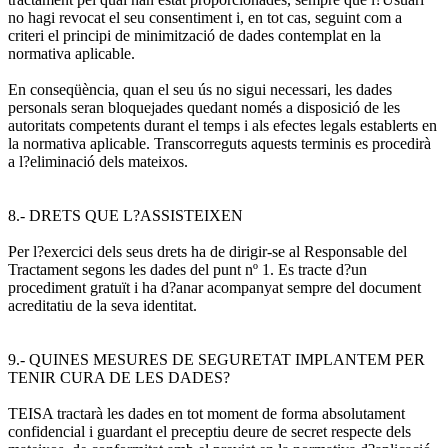
no hagi revocat el seu consentiment i, en tot cas, seguint com a
criteri el principi de minimització de dades contemplat en la
normativa aplicable.
En conseqüència, quan el seu ús no sigui necessari, les dades
personals seran bloquejades quedant només a disposició de les
autoritats competents durant el temps i als efectes legals establerts en
la normativa aplicable. Transcorreguts aquests terminis es procedirà
a l?eliminació dels mateixos.
8.- DRETS QUE L?ASSISTEIXEN
Per l?exercici dels seus drets ha de dirigir-se al Responsable del
Tractament segons les dades del punt nº 1. Es tracte d?un
procediment gratuït i ha d?anar acompanyat sempre del document
acreditatiu de la seva identitat.
9.- QUINES MESURES DE SEGURETAT IMPLANTEM PER
TENIR CURA DE LES DADES?
TEISA tractarà les dades en tot moment de forma absolutament
confidencial i guardant el preceptiu deure de secret respecte dels