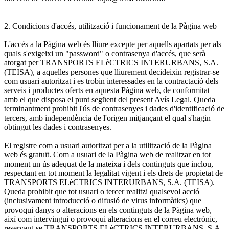
2. Condicions d'accés, utilització i funcionament de la Pàgina web
L'accés a la Pàgina web és lliure excepte per aquells apartats per als
quals s'exigeixi un "password" o contrasenya d'accés, que serà
atorgat per TRANSPORTS ELèCTRICS INTERURBANS, S.A.
(TEISA), a aquelles persones que lliurement decideixin registrar-se
com usuari autoritzat i es trobin interessades en la contractació dels
serveis i productes oferts en aquesta Pàgina web, de conformitat
amb el que disposa el punt següent del present Avís Legal. Queda
terminantment prohibit l'ús de contrasenyes i dades d'identificació de
tercers, amb independència de l'origen mitjançant el qual s'hagin
obtingut les dades i contrasenyes.
El registre com a usuari autoritzat per a la utilització de la Pàgina
web és gratuït. Com a usuari de la Pàgina web de realitzar en tot
moment un ús adequat de la mateixa i dels continguts que inclou,
respectant en tot moment la legalitat vigent i els drets de propietat de
TRANSPORTS ELèCTRICS INTERURBANS, S.A. (TEISA).
Queda prohibit que tot usuari o tercer realitzi qualsevol acció
(inclusivament introducció o difusió de virus informàtics) que
provoqui danys o alteracions en els continguts de la Pàgina web,
així com intervingui o provoqui alteracions en el correu electrònic,
reservant-se TRANSPORTS ELèCTRICS INTERURBANS, S.A.