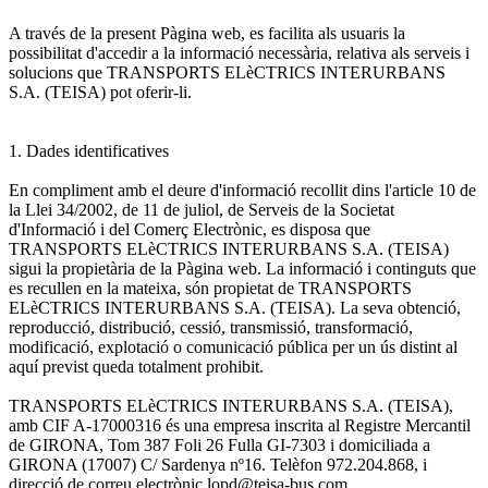
A través de la present Pàgina web, es facilita als usuaris la
possibilitat d'accedir a la informació necessària, relativa als serveis i
solucions que TRANSPORTS ELèCTRICS INTERURBANS
S.A. (TEISA) pot oferir-li.
1. Dades identificatives
En compliment amb el deure d'informació recollit dins l'article 10 de
la Llei 34/2002, de 11 de juliol, de Serveis de la Societat
d'Informació i del Comerç Electrònic, es disposa que
TRANSPORTS ELèCTRICS INTERURBANS S.A. (TEISA)
sigui la propietària de la Pàgina web. La informació i continguts que
es recullen en la mateixa, són propietat de TRANSPORTS
ELèCTRICS INTERURBANS S.A. (TEISA). La seva obtenció,
reproducció, distribució, cessió, transmissió, transformació,
modificació, explotació o comunicació pública per un ús distint al
aquí previst queda totalment prohibit.
TRANSPORTS ELèCTRICS INTERURBANS S.A. (TEISA),
amb CIF A-17000316 és una empresa inscrita al Registre Mercantil
de GIRONA, Tom 387 Foli 26 Fulla GI-7303 i domiciliada a
GIRONA (17007) C/ Sardenya nº16. Telèfon 972.204.868, i
direcció de correu electrònic lopd@teisa-bus.com.