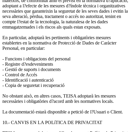
mateixos, de conformitat amb el previst en la normativa d?aplicació,
adoptant a l?efecte de les mesures d?índole tècnica i organitzatives
necessàries que garanteixin la seguretat de les seves dades i evitin la
seva alteració, pèrdua, tractament o accés no autoritzat, tenint en
compte l?estat de la tecnologia, la naturalesa de les dades
emmagatzemades i els riscos als quals estan exposats.
En particular, adoptarà les pertinents i obligatòries mesures
establertes en la normativa de Protecció de Dades de Caràcter
Personal, en particular:
- Funcions i obligacions del personal
- Registre d?esdeveniments
- Gestió de suports i documents
- Control de Accés
- Identificació i autenticació
- Copia de seguretat i recuperació
No obstant això, en altres casos, TEISA adoptarà les mesures
necessàries i obligatòries d?acord amb les normatives locals.
La documentació estarà disponible a petició de l?Usuari o Client.
10.- CANVIS EN LA POLíTICA DE PRIVACITAT