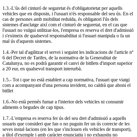
1.3.-L'ús del cinturó de seguretat és d'obligatorietat per aquells
vehicles que en disposin, i l'usuari n'és responsable del seu ús. En el
cas de persones amb mobilitat reduïda, és obligatori l'ús dels
sistemes d'anclatge així com el cinturó de seguretat, en el cas que
l'usuari no vulgui utilitzar-los, l'empresa es reserva el dret d'admissió
i s'eximeix de qualsevol responsabilitat si l'usuari manipula o fa un
mal ús d'aquests sistemes.
1.4.-Per tal d'agilitzar el servei i seguint les indicacions de l'article nº
6 del Decret de Tarifes, de la normativa de la Generalitat de
Catalunya, no es podrà garantir el canvi de bitllets d'import superior
a 20 eur, en qualsevol transport interurbà.
1.5.- Tot i que no està establert a cap normativa, l'usuari que viatgi
com a acompanyant d'una persona invident, no caldrà que aboni el
bitllet
1.6.-No està permès fumar a l'interior dels vehicles ni consumir
aliments o begudes de cap tipus.
1.7.-L'empresa es reserva fer ús del seu dret d'admissió a aquells
usuaris que consideri que fan o no puguin fer un ús correcte de les
seves instal·lacions (en les que s'inclouen els vehicles de transport),
a títol d'exemple i amb caràcter enunciatiu i no exhaustiu no