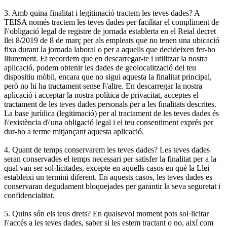
3. Amb quina finalitat i legitimació tractem les teves dades? A
TEISA només tractem les teves dades per facilitar el compliment de
l\'obligació legal de registre de jornada establerta en el Reial decret
llei 8/2019 de 8 de març per als empleats que no tenen una ubicació
fixa durant la jornada laboral o per a aquells que decideixen fer-ho
lliurement. Et recordem que en descarregar-te i utilitzar la nostra
aplicació, podem obtenir les dades de geolocalització del teu
dispositiu mòbil, encara que no sigui aquesta la finalitat principal,
però no hi ha tractament sense l\'altre. En descarregar la nostra
aplicació i acceptar la nostra política de privacitat, acceptes el
tractament de les teves dades personals per a les finalitats descrites.
La base jurídica (legitimació) per al tractament de les teves dades és
l\'existència d\'una obligació legal i el teu consentiment exprés per
dur-ho a terme mitjançant aquesta aplicació.
4. Quant de temps conservarem les teves dades? Les teves dades
seran conservades el temps necessari per satisfer la finalitat per a la
qual van ser sol·licitades, excepte en aquells casos en què la Llei
estableixi un termini diferent. En aquests casos, les teves dades es
conservaran degudament bloquejades per garantir la seva seguretat i
confidencialitat.
5. Quins són els teus drets? En qualsevol moment pots sol·licitar
l\'accés a les teves dades, saber si les estem tractant o no, així com