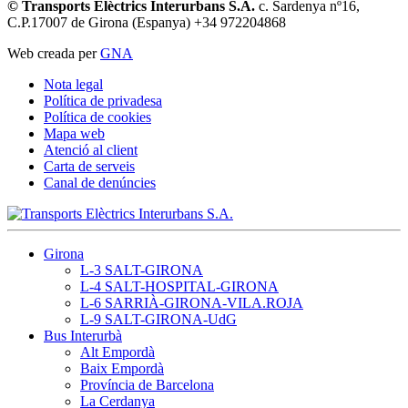
© Transports Elèctrics Interurbans S.A.
c. Sardenya nº16,
C.P.17007 de Girona (Espanya) +34 972204868
Web creada per
GNA
Nota legal
Política de privadesa
Política de cookies
Mapa web
Atenció al client
Carta de serveis
Canal de denúncies
Girona
L-3 SALT-GIRONA
L-4 SALT-HOSPITAL-GIRONA
L-6 SARRIÀ-GIRONA-VILA.ROJA
L-9 SALT-GIRONA-UdG
Bus Interurbà
Alt Empordà
Baix Empordà
Província de Barcelona
La Cerdanya