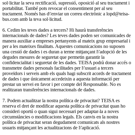
sol·licitar la seva rectificació, supressió, oposició al seu tractament i
portabilitat. També pots revocar el consentiment per al seu
tractament. Només has d\'enviar un correu electrònic a lopd@teisa-
bus.com amb la teva sol·licitud.
6. Cedim les teves dades a tercers? Hi haurà transferències
internacionals de dades? Les teves dades poden ser comunicades de
manera auxiliar a empreses pertanyents al mateix grup empresarial i
per a les mateixes finalitats. Aquestes comunicacions no suposen
una cessió de dades i es duran a terme mitjançant l\'adopció de les
degudes mesures de seguretat que permetin garantir la
confidencialitat i seguretat de les dades. TEISA podrà donar accés o
transmetre dades personals facilitades per l\'usuari a tercers
proveïdors i serveis amb els quals hagi subscrit acords de tractament
de dades i que únicament accedeixin a aquesta informació per
prestar un servei en favor i per compte del Responsable. No es
realitzaran transferències internacionals de dades.
7. Podem actualitzar la nostra política de privacitat? TEISA es
reserva el dret de modificar aquesta política de privacitat quan ho
consideri oportú o quan sigui necessari per adaptar-la a noves
circumstàncies o modificacions legals. Els canvis en la nostra
política de privacitat seran degudament comunicats als nostres
usuaris mitjançant les actualitzacions de l\'aplicació.