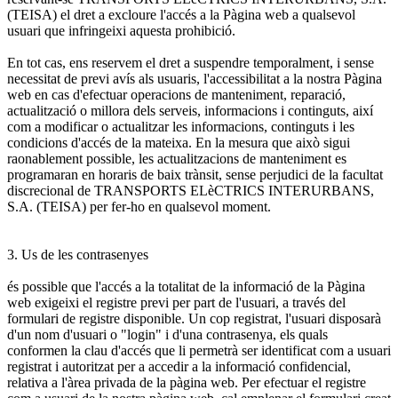
(TEISA) el dret a excloure l'accés a la Pàgina web a qualsevol
usuari que infringeixi aquesta prohibició.
En tot cas, ens reservem el dret a suspendre temporalment, i sense
necessitat de previ avís als usuaris, l'accessibilitat a la nostra Pàgina
web en cas d'efectuar operacions de manteniment, reparació,
actualització o millora dels serveis, informacions i continguts, així
com a modificar o actualitzar les informacions, continguts i les
condicions d'accés de la mateixa. En la mesura que això sigui
raonablement possible, les actualitzacions de manteniment es
programaran en horaris de baix trànsit, sense perjudici de la facultat
discrecional de TRANSPORTS ELèCTRICS INTERURBANS,
S.A. (TEISA) per fer-ho en qualsevol moment.
3. Us de les contrasenyes
és possible que l'accés a la totalitat de la informació de la Pàgina
web exigeixi el registre previ per part de l'usuari, a través del
formulari de registre disponible. Un cop registrat, l'usuari disposarà
d'un nom d'usuari o "login" i d'una contrasenya, els quals
conformen la clau d'accés que li permetrà ser identificat com a usuari
registrat i autoritzat per a accedir a la informació confidencial,
relativa a l'àrea privada de la pàgina web. Per efectuar el registre