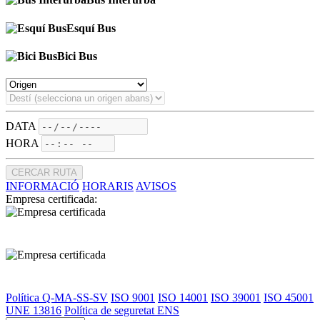
Esquí Bus
Bici Bus
DATA
HORA
CERCAR RUTA
INFORMACIÓ
HORARIS
AVISOS
Empresa certificada:
Política Q-MA-SS-SV
ISO 9001
ISO 14001
ISO 39001
ISO 45001
UNE 13816
Política de seguretat ENS