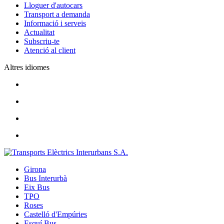
Lloguer d'autocars
Transport a demanda
Informació i serveis
Actualitat
Subscriu-te
Atenció al client
Altres idiomes
Girona
Bus Interurbà
Eix Bus
TPO
Roses
Castelló d'Empúries
Esquí Bus