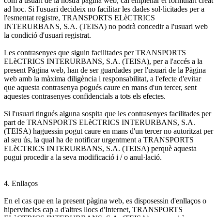
com a usuari de la nostra pàgina web, cal emplenar el formulari creat
ad hoc. Si l'usuari decideix no facilitar les dades sol·licitades per a
l'esmentat registre, TRANSPORTS ELèCTRICS
INTERURBANS, S.A. (TEISA) no podrà concedir a l'usuari web
la condició d'usuari registrat.
Les contrasenyes que siguin facilitades per TRANSPORTS
ELèCTRICS INTERURBANS, S.A. (TEISA), per a l'accés a la
present Pàgina web, han de ser guardades per l'usuari de la Pàgina
web amb la màxima diligència i responsabilitat, a l'efecte d'evitar
que aquesta contrasenya pogués caure en mans d'un tercer, sent
aquestes contrasenyes confidencials a tots els efectes.
Si l'usuari tingués alguna sospita que les contrasenyes facilitades per
part de TRANSPORTS ELèCTRICS INTERURBANS, S.A.
(TEISA) haguessin pogut caure en mans d'un tercer no autoritzat per
al seu ús, la qual ha de notificar urgentment a TRANSPORTS
ELèCTRICS INTERURBANS, S.A. (TEISA) perquè aquesta
pugui procedir a la seva modificació i / o anul·lació.
4. Enllaços
En el cas que en la present pàgina web, es disposessin d'enllaços o
hipervincles cap a d'altres llocs d'Internet, TRANSPORTS