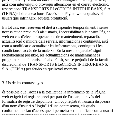
així com intervingui o provoqui alteracions en el correu electrònic,
reservant-se TRANSPORTS ELèCTRICS INTERURBANS, S.A.
(TEISA) el dret a excloure l'accés a la Pàgina web a qualsevol
usuari que infringeixi aquesta prohibició.
En tot cas, ens reservem el dret a suspendre temporalment, i sense
necessitat de previ avís als usuaris, l'accessibilitat a la nostra Pàgina
web en cas d'efectuar operacions de manteniment, reparació,
actualització o millora dels serveis, informacions i continguts, així
com a modificar o actualitzar les informacions, continguts i les
condicions d'accés de la mateixa. En la mesura que això sigui
raonablement possible, les actualitzacions de manteniment es
programaran en horaris de baix trànsit, sense perjudici de la facultat
discrecional de TRANSPORTS ELèCTRICS INTERURBANS,
S.A. (TEISA) per fer-ho en qualsevol moment.
3. Us de les contrasenyes
és possible que l'accés a la totalitat de la informació de la Pàgina
web exigeixi el registre previ per part de l'usuari, a través del
formulari de registre disponible. Un cop registrat, l'usuari disposarà
d'un nom d'usuari o "login" i d'una contrasenya, els quals
conformen la clau d'accés que li permetrà ser identificat com a usuari