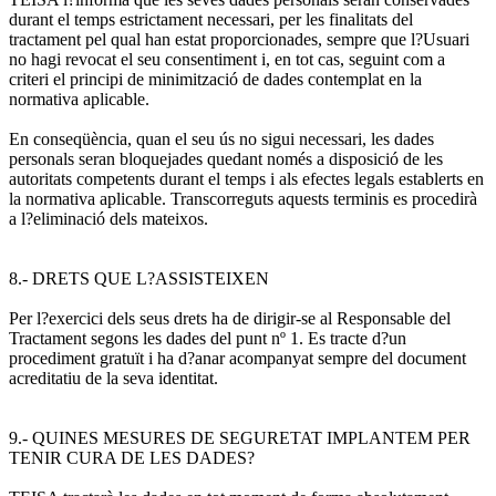
durant el temps estrictament necessari, per les finalitats del
tractament pel qual han estat proporcionades, sempre que l?Usuari
no hagi revocat el seu consentiment i, en tot cas, seguint com a
criteri el principi de minimització de dades contemplat en la
normativa aplicable.
En conseqüència, quan el seu ús no sigui necessari, les dades
personals seran bloquejades quedant només a disposició de les
autoritats competents durant el temps i als efectes legals establerts en
la normativa aplicable. Transcorreguts aquests terminis es procedirà
a l?eliminació dels mateixos.
8.- DRETS QUE L?ASSISTEIXEN
Per l?exercici dels seus drets ha de dirigir-se al Responsable del
Tractament segons les dades del punt nº 1. Es tracte d?un
procediment gratuït i ha d?anar acompanyat sempre del document
acreditatiu de la seva identitat.
9.- QUINES MESURES DE SEGURETAT IMPLANTEM PER
TENIR CURA DE LES DADES?