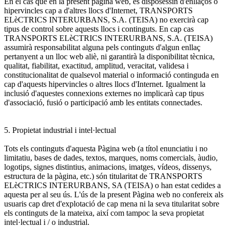
En el cas que en la present pàgina web, es disposessin d'enllaços o
hipervincles cap a d'altres llocs d'Internet, TRANSPORTS
ELèCTRICS INTERURBANS, S.A. (TEISA) no exercirà cap
tipus de control sobre aquests llocs i continguts. En cap cas
TRANSPORTS ELèCTRICS INTERURBANS, S.A. (TEISA)
assumirà responsabilitat alguna pels continguts d'algun enllaç
pertanyent a un lloc web aliè, ni garantirà la disponibilitat tècnica,
qualitat, fiabilitat, exactitud, amplitud, veracitat, validesa i
constitucionalitat de qualsevol material o informació continguda en
cap d'aquests hipervincles o altres llocs d'Internet. Igualment la
inclusió d'aquestes connexions externes no implicarà cap tipus
d'associació, fusió o participació amb les entitats connectades.
5. Propietat industrial i intel·lectual
Tots els continguts d'aquesta Pàgina web (a títol enunciatiu i no
limitatiu, bases de dades, textos, marques, noms comercials, àudio,
logotips, signes distintius, animacions, imatges, vídeos, dissenys,
estructura de la pàgina, etc.) són titularitat de TRANSPORTS
ELèCTRICS INTERURBANS, SA (TEISA) o han estat cedides a
aquesta per al seu ús. L'ús de la present Pàgina web no confereix als
usuaris cap dret d'explotació de cap mena ni la seva titularitat sobre
els continguts de la mateixa, així com tampoc la seva propietat
intel·lectual i / o industrial.