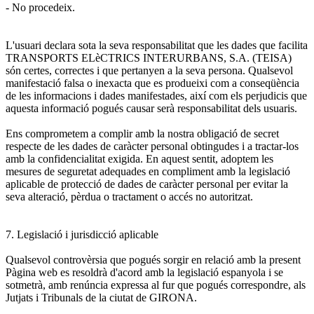
- No procedeix.
L'usuari declara sota la seva responsabilitat que les dades que facilita
TRANSPORTS ELèCTRICS INTERURBANS, S.A. (TEISA)
són certes, correctes i que pertanyen a la seva persona. Qualsevol
manifestació falsa o inexacta que es produeixi com a conseqüència
de les informacions i dades manifestades, així com els perjudicis que
aquesta informació pogués causar serà responsabilitat dels usuaris.
Ens comprometem a complir amb la nostra obligació de secret
respecte de les dades de caràcter personal obtingudes i a tractar-los
amb la confidencialitat exigida. En aquest sentit, adoptem les
mesures de seguretat adequades en compliment amb la legislació
aplicable de protecció de dades de caràcter personal per evitar la
seva alteració, pèrdua o tractament o accés no autoritzat.
7. Legislació i jurisdicció aplicable
Qualsevol controvèrsia que pogués sorgir en relació amb la present
Pàgina web es resoldrà d'acord amb la legislació espanyola i se
sotmetrà, amb renúncia expressa al fur que pogués correspondre, als
Jutjats i Tribunals de la ciutat de GIRONA.