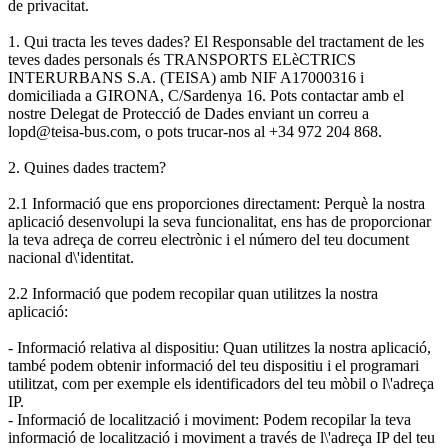
de privacitat.
1. Qui tracta les teves dades? El Responsable del tractament de les
teves dades personals és TRANSPORTS ELèCTRICS
INTERURBANS S.A. (TEISA) amb NIF A17000316 i
domiciliada a GIRONA, C/Sardenya 16. Pots contactar amb el
nostre Delegat de Protecció de Dades enviant un correu a
lopd@teisa-bus.com, o pots trucar-nos al +34 972 204 868.
2. Quines dades tractem?
2.1 Informació que ens proporciones directament: Perquè la nostra
aplicació desenvolupi la seva funcionalitat, ens has de proporcionar
la teva adreça de correu electrònic i el número del teu document
nacional d\'identitat.
2.2 Informació que podem recopilar quan utilitzes la nostra
aplicació:
- Informació relativa al dispositiu: Quan utilitzes la nostra aplicació,
també podem obtenir informació del teu dispositiu i el programari
utilitzat, com per exemple els identificadors del teu mòbil o l\'adreça
IP.
- Informació de localització i moviment: Podem recopilar la teva
informació de localització i moviment a través de l\'adreça IP del teu