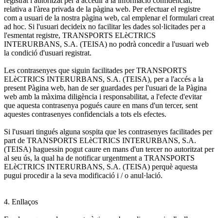
registrat i autoritzat per a accedir a la informació confidencial,
relativa a l'àrea privada de la pàgina web. Per efectuar el registre
com a usuari de la nostra pàgina web, cal emplenar el formulari creat
ad hoc. Si l'usuari decideix no facilitar les dades sol·licitades per a
l'esmentat registre, TRANSPORTS ELèCTRICS
INTERURBANS, S.A. (TEISA) no podrà concedir a l'usuari web
la condició d'usuari registrat.
Les contrasenyes que siguin facilitades per TRANSPORTS
ELèCTRICS INTERURBANS, S.A. (TEISA), per a l'accés a la
present Pàgina web, han de ser guardades per l'usuari de la Pàgina
web amb la màxima diligència i responsabilitat, a l'efecte d'evitar
que aquesta contrasenya pogués caure en mans d'un tercer, sent
aquestes contrasenyes confidencials a tots els efectes.
Si l'usuari tingués alguna sospita que les contrasenyes facilitades per
part de TRANSPORTS ELèCTRICS INTERURBANS, S.A.
(TEISA) haguessin pogut caure en mans d'un tercer no autoritzat per
al seu ús, la qual ha de notificar urgentment a TRANSPORTS
ELèCTRICS INTERURBANS, S.A. (TEISA) perquè aquesta
pugui procedir a la seva modificació i / o anul·lació.
4. Enllaços