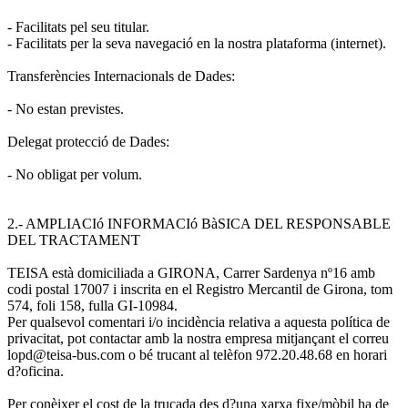
- Facilitats pel seu titular.
- Facilitats per la seva navegació en la nostra plataforma (internet).
Transferències Internacionals de Dades:
- No estan previstes.
Delegat protecció de Dades:
- No obligat per volum.
2.- AMPLIACIó INFORMACIó BàSICA DEL RESPONSABLE
DEL TRACTAMENT
TEISA està domiciliada a GIRONA, Carrer Sardenya nº16 amb
codi postal 17007 i inscrita en el Registro Mercantil de Girona, tom
574, foli 158, fulla GI-10984.
Per qualsevol comentari i/o incidència relativa a aquesta política de
privacitat, pot contactar amb la nostra empresa mitjançant el correu
lopd@teisa-bus.com o bé trucant al telèfon 972.20.48.68 en horari
d?oficina.
Per conèixer el cost de la trucada des d?una xarxa fixe/mòbil ha de