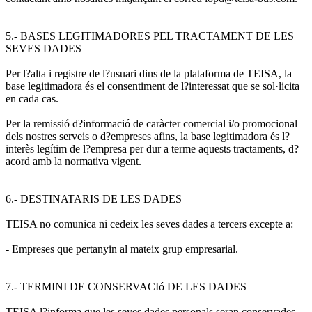
5.- BASES LEGITIMADORES PEL TRACTAMENT DE LES
SEVES DADES
Per l?alta i registre de l?usuari dins de la plataforma de TEISA, la
base legitimadora és el consentiment de l?interessat que se sol·licita
en cada cas.
Per la remissió d?informació de caràcter comercial i/o promocional
dels nostres serveis o d?empreses afins, la base legitimadora és l?
interès legítim de l?empresa per dur a terme aquests tractaments, d?
acord amb la normativa vigent.
6.- DESTINATARIS DE LES DADES
TEISA no comunica ni cedeix les seves dades a tercers excepte a:
- Empreses que pertanyin al mateix grup empresarial.
7.- TERMINI DE CONSERVACIó DE LES DADES
TEISA l?informa que les seves dades personals seran conservades