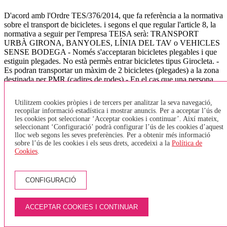
D'acord amb l'Ordre TES/376/2014, que fa referència a la normativa
sobre el transport de bicicletes. i segons el que regular l'article 8, la
normativa a seguir per l'empresa TEISA serà: TRANSPORT
URBÀ GIRONA, BANYOLES, LÍNIA DEL TAV o VEHICLES
SENSE BODEGA - Només s'acceptaran bicicletes plegables i que
estiguin plegades. No està permès entrar bicicletes tipus Girocleta. -
Es podran transportar un màxim de 2 bicicletes (plegades) a la zona
destinada per PMR (cadires de rodes) - En el cas que una persona
amb cadira de rodes vulgui pujar a l'autobús, i l'espai destinat a
PMR estigui ocupat per una bicicleta, aquesta haurà de baixar de
Utilitzem cookies pròpies i de tercers per analitzar la seva navegació,
l'autobús i esperar el següent, ja que tenen prioritat les cadires de
recopilar informació estadística i mostrar anuncis. Per a acceptar l’ús de
rodes. - Només s'acceptarà una bicicleta per persona. - Els viatgers
les cookies pot seleccionar ‘Acceptar cookies i continuar’. Així mateix,
no hauran de pagar per pujar la bicicleta. TRANSPORT
seleccionant ‘Configuració’ podrà configurar l’ús de les cookies d’aquest
INTERURBÀ - Les bicicletes aniran sempre a la bodega, aquestes
lloc web segons les seves preferències. Per a obtenir més informació
hauran de tenir un estat de neteja correcte i en cap cas s'acceptaran
sobre l’ús de les cookies i els seus drets, accedeixi a la
Política de
Cookies
.
quan estiguin brutes (fang, greix,..). - El nombre de bicicletes que es
pot admetre en cada vehicle estarà condicionat a l'espai disponible
en funció de les dimensions del vehicle, per al vehicles de més de 45
places s'ha fixat un màxim de 2 bicicletes per autocar, doncs s'ha de
CONFIGURACIÓ
preveure espai per la resta d'equipatge. (l'Ordre indica un màxim de
5 bicicletes) - El passatger que transporti una bicicleta a bord del
vehicle serà responsable dels danys i perjudicis que aquesta pugui
ACCEPTAR COOKIES I CONTINUAR
produir a altres passatgers, als seus equipatges i al mateix vehicle. -
Només es podran carregar bicicletes a les parades on es pugui aturar