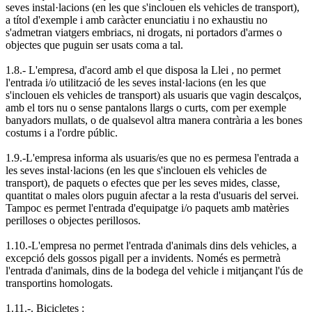
seves instal·lacions (en les que s'inclouen els vehicles de transport),
a títol d'exemple i amb caràcter enunciatiu i no exhaustiu no
s'admetran viatgers embriacs, ni drogats, ni portadors d'armes o
objectes que puguin ser usats coma a tal.
1.8.- L'empresa, d'acord amb el que disposa la Llei , no permet
l'entrada i/o utilització de les seves instal·lacions (en les que
s'inclouen els vehicles de transport) als usuaris que vagin descalços,
amb el tors nu o sense pantalons llargs o curts, com per exemple
banyadors mullats, o de qualsevol altra manera contrària a les bones
costums i a l'ordre públic.
1.9.-L'empresa informa als usuaris/es que no es permesa l'entrada a
les seves instal·lacions (en les que s'inclouen els vehicles de
transport), de paquets o efectes que per les seves mides, classe,
quantitat o males olors puguin afectar a la resta d'usuaris del servei.
Tampoc es permet l'entrada d'equipatge i/o paquets amb matèries
perilloses o objectes perillosos.
1.10.-L'empresa no permet l'entrada d'animals dins dels vehicles, a
excepció dels gossos pigall per a invidents. Només es permetrà
l'entrada d'animals, dins de la bodega del vehicle i mitjançant l'ús de
transportins homologats.
1.11.-. Bicicletes :