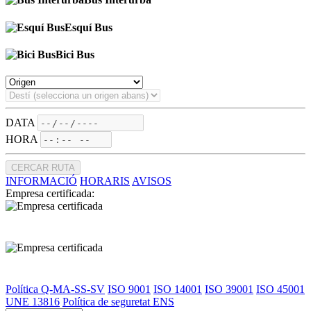
Esquí Bus
Bici Bus
DATA
HORA
CERCAR RUTA
INFORMACIÓ
HORARIS
AVISOS
Empresa certificada:
Política Q-MA-SS-SV
ISO 9001
ISO 14001
ISO 39001
ISO 45001
UNE 13816
Política de seguretat ENS