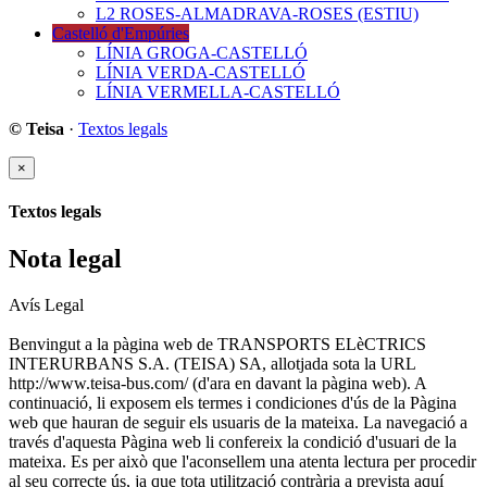
L2 ROSES-ALMADRAVA-ROSES (ESTIU)
Castelló d'Empúries
LÍNIA GROGA-CASTELLÓ
LÍNIA VERDA-CASTELLÓ
LÍNIA VERMELLA-CASTELLÓ
© Teisa
·
Textos legals
×
Textos legals
Nota legal
Avís Legal
Benvingut a la pàgina web de TRANSPORTS ELèCTRICS
INTERURBANS S.A. (TEISA) SA, allotjada sota la URL
http://www.teisa-bus.com/ (d'ara en davant la pàgina web). A
continuació, li exposem els termes i condiciones d'ús de la Pàgina
web que hauran de seguir els usuaris de la mateixa. La navegació a
través d'aquesta Pàgina web li confereix la condició d'usuari de la
mateixa. Es per això que l'aconsellem una atenta lectura per procedir
al seu correcte ús, ja que tota utilització contrària a prevista aquí