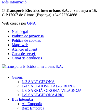
Més Informació
© Transports Elèctrics Interurbans S.A.
c. Sardenya nº16,
C.P.17007 de Girona (Espanya) +34 972204868
Web creada per
GNA
Nota legal
Política de privadesa
Política de cookies
Mapa web
Atenció al client
Carta de serveis
Canal de denúncies
Girona
L-3 SALT-GIRONA
L-4 SALT-HOSPITAL-GIRONA
L-6 SARRIÀ-GIRONA-VILA.ROJA
L-9 SALT-GIRONA-UdG
Bus Interurbà
Alt Empordà
Baix Empordà