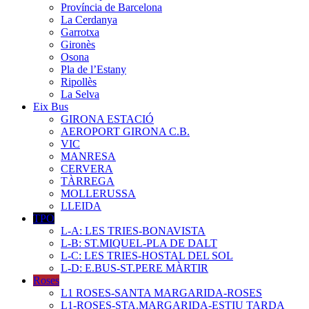
Província de Barcelona
La Cerdanya
Garrotxa
Gironès
Osona
Pla de l’Estany
Ripollès
La Selva
Eix Bus
GIRONA ESTACIÓ
AEROPORT GIRONA C.B.
VIC
MANRESA
CERVERA
TÀRREGA
MOLLERUSSA
LLEIDA
TPO
L-A: LES TRIES-BONAVISTA
L-B: ST.MIQUEL-PLA DE DALT
L-C: LES TRIES-HOSTAL DEL SOL
L-D: E.BUS-ST.PERE MÀRTIR
Roses
L1 ROSES-SANTA MARGARIDA-ROSES
L1-ROSES-STA.MARGARIDA-ESTIU TARDA