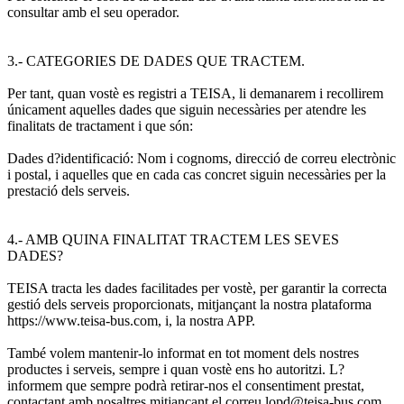
consultar amb el seu operador.
3.- CATEGORIES DE DADES QUE TRACTEM.
Per tant, quan vostè es registri a TEISA, li demanarem i recollirem
únicament aquelles dades que siguin necessàries per atendre les
finalitats de tractament i que són:
Dades d?identificació: Nom i cognoms, direcció de correu electrònic
i postal, i aquelles que en cada cas concret siguin necessàries per la
prestació dels serveis.
4.- AMB QUINA FINALITAT TRACTEM LES SEVES
DADES?
TEISA tracta les dades facilitades per vostè, per garantir la correcta
gestió dels serveis proporcionats, mitjançant la nostra plataforma
https://www.teisa-bus.com, i, la nostra APP.
També volem mantenir-lo informat en tot moment dels nostres
productes i serveis, sempre i quan vostè ens ho autoritzi. L?
informem que sempre podrà retirar-nos el consentiment prestat,
contactant amb nosaltres mitjançant el correu lopd@teisa-bus.com.