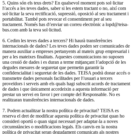
5. Quins són els teus drets? En qualsevol moment pots sol·licitar
l\'accés a les teves dades, saber si les estem tractant o no, així com
sol·licitar la seva rectificació, supressió, oposició al seu tractament i
portabilitat. També pots revocar el consentiment per al seu
tractament. Només has d\'enviar un correu electrònic a lopd@teisa-
bus.com amb la teva sol·licitud.
6. Cedim les teves dades a tercers? Hi haurà transferències
internacionals de dades? Les teves dades poden ser comunicades de
manera auxiliar a empreses pertanyents al mateix grup empresarial i
per a les mateixes finalitats. Aquestes comunicacions no suposen
una cessió de dades i es duran a terme mitjançant l\'adopció de les
degudes mesures de seguretat que permetin garantir la
confidencialitat i seguretat de les dades. TEISA podrà donar accés o
transmetre dades personals facilitades per l\'usuari a tercers
proveïdors i serveis amb els quals hagi subscrit acords de tractament
de dades i que únicament accedeixin a aquesta informació per
prestar un servei en favor i per compte del Responsable. No es
realitzaran transferències internacionals de dades.
7. Podem actualitzar la nostra política de privacitat? TEISA es
reserva el dret de modificar aquesta política de privacitat quan ho
consideri oportú o quan sigui necessari per adaptar-la a noves
circumstàncies o modificacions legals. Els canvis en la nostra
política de privacitat seran degudament comunicats als nostres