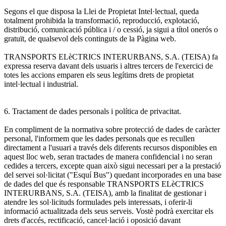
Segons el que disposa la Llei de Propietat Intel·lectual, queda
totalment prohibida la transformació, reproducció, explotació,
distribució, comunicació pública i / o cessió, ja sigui a títol onerós o
gratuït, de qualsevol dels continguts de la Pàgina web.
TRANSPORTS ELèCTRICS INTERURBANS, S.A. (TEISA) fa
expressa reserva davant dels usuaris i altres tercers de l'exercici de
totes les accions emparen els seus legítims drets de propietat
intel·lectual i industrial.
6. Tractament de dades personals i política de privacitat.
En compliment de la normativa sobre protecció de dades de caràcter
personal, l'informem que les dades personals que es recullen
directament a l'usuari a través dels diferents recursos disponibles en
aquest lloc web, seran tractades de manera confidencial i no seran
cedides a tercers, excepte quan això sigui necessari per a la prestació
del servei sol·licitat ("Esquí Bus") quedant incorporades en una base
de dades del que és responsable TRANSPORTS ELèCTRICS
INTERURBANS, S.A. (TEISA), amb la finalitat de gestionar i
atendre les sol·licituds formulades pels interessats, i oferir-li
informació actualitzada dels seus serveis. Vostè podrà exercitar els
drets d'accés, rectificació, cancel·lació i oposició davant