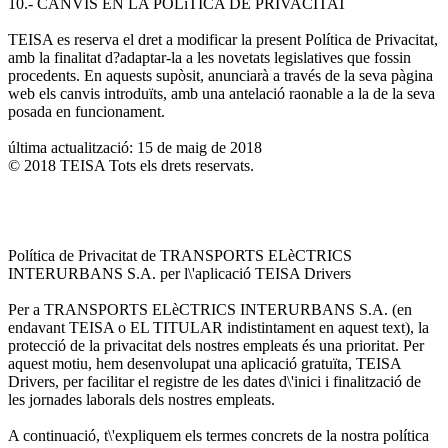
10.- CANVIS EN LA POLíTICA DE PRIVACITAT
TEISA es reserva el dret a modificar la present Política de Privacitat,
amb la finalitat d?adaptar-la a les novetats legislatives que fossin
procedents. En aquests supòsit, anunciarà a través de la seva pàgina
web els canvis introduïts, amb una antelació raonable a la de la seva
posada en funcionament.
última actualització: 15 de maig de 2018
© 2018 TEISA Tots els drets reservats.
Política de Privacitat de TRANSPORTS ELèCTRICS
INTERURBANS S.A. per l\'aplicació TEISA Drivers
Per a TRANSPORTS ELèCTRICS INTERURBANS S.A. (en
endavant TEISA o EL TITULAR indistintament en aquest text), la
protecció de la privacitat dels nostres empleats és una prioritat. Per
aquest motiu, hem desenvolupat una aplicació gratuïta, TEISA
Drivers, per facilitar el registre de les dates d\'inici i finalització de
les jornades laborals dels nostres empleats.
A continuació, t\'expliquem els termes concrets de la nostra política