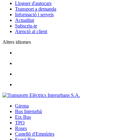
Lloguer d'autocars
Transport a demanda
Informació i serveis
Actualitat
Subscriu-te
Atenció al client
Altres idiomes
Girona
Bus Interurbà
Eix Bus
TPO
Roses
Castelló d'Empúries
Esquí Bus