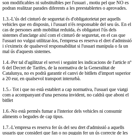
son modificables ni substituïbles per l'usuari , motiu pel que NO es
podran realitzar parades diferents a les preestablertes o aprovades.
1.3.-L'ús del cinturó de seguretat és d'obligatorietat per aquells
vehicles que en disposin, i l'usuari n'és responsable del seu ús. En el
cas de persones amb mobilitat reduïda, és obligatori l'ús dels
sistemes d'anclatge així com el cinturó de seguretat, en el cas que
l'usuari no vulgui utilitzar-los, l'empresa es reserva el dret d'admissió
i s'eximeix de qualsevol responsabilitat si l'usuari manipula o fa un
mal ús d'aquests sistemes.
1.4.-Per tal d'agilitzar el servei i seguint les indicacions de l'article nº
6 del Decret de Tarifes, de la normativa de la Generalitat de
Catalunya, no es podrà garantir el canvi de bitllets d'import superior
a 20 eur, en qualsevol transport interurbà.
1.5.- Tot i que no està establert a cap normativa, l'usuari que viatgi
com a acompanyant d'una persona invident, no caldrà que aboni el
bitllet
1.6.-No està permès fumar a l'interior dels vehicles ni consumir
aliments o begudes de cap tipus.
1.7.-L'empresa es reserva fer ús del seu dret d'admissió a aquells
usuaris que consideri que fan o no puguin fer un ús correcte de les