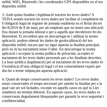
mòbil, WiFi, Bluetooth i les coordenades GPS disponibles en el teu
dispositiu mòbil.
3. Amb quina finalitat i legitimació tractem les teves dades? A
TEISA només tractem les teves dades per facilitar el compliment de
l\'obligació legal de registre de jornada establerta en el Reial decret
llei 8/2019 de 8 de març per als empleats que no tenen una ubicació
fixa durant la jornada laboral o per a aquells que decideixen fer-ho
lliurement. Et recordem que en descarregar-te i utilitzar la nostra
aplicació, podem obtenir les dades de geolocalització del teu
dispositiu mòbil, encara que no sigui aquesta la finalitat principal,
però no hi ha tractament sense l\'altre. En descarregar la nostra
aplicació i acceptar la nostra política de privacitat, acceptes el
tractament de les teves dades personals per a les finalitats descrites.
La base jurídica (legitimació) per al tractament de les teves dades és
l\'existència d\'una obligació legal i el teu consentiment exprés per
dur-ho a terme mitjançant aquesta aplicació.
4. Quant de temps conservarem les teves dades? Les teves dades
seran conservades el temps necessari per satisfer la finalitat per a la
qual van ser sol·licitades, excepte en aquells casos en què la Llei
estableixi un termini diferent. En aquests casos, les teves dades es
conservaran degudament bloquejades per garantir la seva seguretat i
confidencialitat.