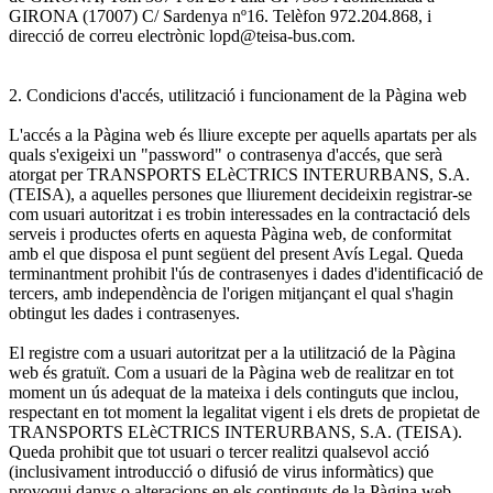
GIRONA (17007) C/ Sardenya nº16. Telèfon 972.204.868, i
direcció de correu electrònic lopd@teisa-bus.com.
2. Condicions d'accés, utilització i funcionament de la Pàgina web
L'accés a la Pàgina web és lliure excepte per aquells apartats per als
quals s'exigeixi un "password" o contrasenya d'accés, que serà
atorgat per TRANSPORTS ELèCTRICS INTERURBANS, S.A.
(TEISA), a aquelles persones que lliurement decideixin registrar-se
com usuari autoritzat i es trobin interessades en la contractació dels
serveis i productes oferts en aquesta Pàgina web, de conformitat
amb el que disposa el punt següent del present Avís Legal. Queda
terminantment prohibit l'ús de contrasenyes i dades d'identificació de
tercers, amb independència de l'origen mitjançant el qual s'hagin
obtingut les dades i contrasenyes.
El registre com a usuari autoritzat per a la utilització de la Pàgina
web és gratuït. Com a usuari de la Pàgina web de realitzar en tot
moment un ús adequat de la mateixa i dels continguts que inclou,
respectant en tot moment la legalitat vigent i els drets de propietat de
TRANSPORTS ELèCTRICS INTERURBANS, S.A. (TEISA).
Queda prohibit que tot usuari o tercer realitzi qualsevol acció
(inclusivament introducció o difusió de virus informàtics) que
provoqui danys o alteracions en els continguts de la Pàgina web,