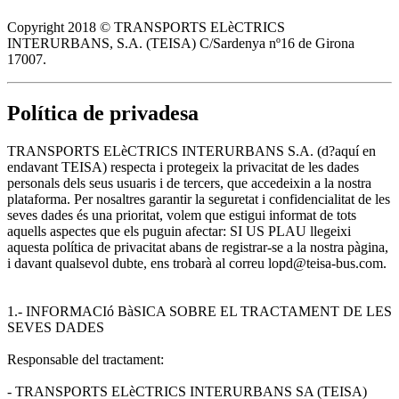
Copyright 2018 © TRANSPORTS ELèCTRICS
INTERURBANS, S.A. (TEISA) C/Sardenya nº16 de Girona
17007.
Política de privadesa
TRANSPORTS ELèCTRICS INTERURBANS S.A. (d?aquí en
endavant TEISA) respecta i protegeix la privacitat de les dades
personals dels seus usuaris i de tercers, que accedeixin a la nostra
plataforma. Per nosaltres garantir la seguretat i confidencialitat de les
seves dades és una prioritat, volem que estigui informat de tots
aquells aspectes que els puguin afectar: SI US PLAU llegeixi
aquesta política de privacitat abans de registrar-se a la nostra pàgina,
i davant qualsevol dubte, ens trobarà al correu lopd@teisa-bus.com.
1.- INFORMACIó BàSICA SOBRE EL TRACTAMENT DE LES
SEVES DADES
Responsable del tractament:
- TRANSPORTS ELèCTRICS INTERURBANS SA (TEISA)