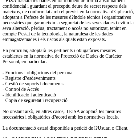
TEISA tractarà les dades en tot moment de forma absolutament
confidencial i guardant el preceptiu deure de secret respecte dels
mateixos, de conformitat amb el previst en la normativa d?aplicació,
adoptant a l?efecte de les mesures d?índole tècnica i organitzatives
necessàries que garanteixin la seguretat de les seves dades i evitin la
seva alteració, pèrdua, tractament o accés no autoritzat, tenint en
compte l?estat de la tecnologia, la naturalesa de les dades
emmagatzemades i els riscos als quals estan exposats.
En particular, adoptarà les pertinents i obligatòries mesures
establertes en la normativa de Protecció de Dades de Caràcter
Personal, en particular:
- Funcions i obligacions del personal
- Registre d?esdeveniments
- Gestió de suports i documents
- Control de Accés
- Identificació i autenticació
- Copia de seguretat i recuperació
No obstant això, en altres casos, TEISA adoptarà les mesures
necessàries i obligatòries d?acord amb les normatives locals.
La documentació estarà disponible a petició de l?Usuari o Client.