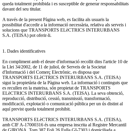
queda totalment prohibida i es susceptible de generar responsabilitats
davant del seu titular.
A través de la present Pàgina web, es facilita als usuaris la
possibilitat d'accedir a la informació necessària, relativa als serveis i
solucions que TRANSPORTS ELèCTRICS INTERURBANS
S.A. (TEISA) pot oferir-li.
1. Dades identificatives
En compliment amb el deure d'informació recollit dins l'article 10 de
la Llei 34/2002, de 11 de juliol, de Serveis de la Societat
d'Informació i del Comerç Electrònic, es disposa que
TRANSPORTS ELèCTRICS INTERURBANS S.A. (TEISA)
sigui la propietària de la Pàgina web. La informació i continguts que
es recullen en la mateixa, són propietat de TRANSPORTS
ELèCTRICS INTERURBANS S.A. (TEISA). La seva obtenció,
reproducció, distribució, cessió, transmissió, transformació,
modificació, explotació o comunicació pública per un ús distint al
aquí previst queda totalment prohibit.
TRANSPORTS ELèCTRICS INTERURBANS S.A. (TEISA),
amb CIF A-17000316 és una empresa inscrita al Registre Mercantil
de GIRONA, Tom 387 Foli 26 Fulla GI-7303 i domiciliada a