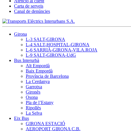
Atenció al client
Carta de serveis
Canal de denúncies
Girona
L-3 SALT-GIRONA
L-4 SALT-HOSPITAL-GIRONA
L-6 SARRIÀ-GIRONA-VILA.ROJA
L-9 SALT-GIRONA-UdG
Bus Interurbà
Alt Empordà
Baix Empordà
Província de Barcelona
La Cerdanya
Garrotxa
Gironès
Osona
Pla de l’Estany
Ripollès
La Selva
Eix Bus
GIRONA ESTACIÓ
AEROPORT GIRONA C.B.