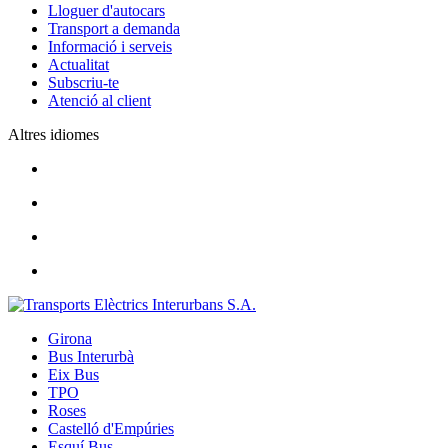
Lloguer d'autocars
Transport a demanda
Informació i serveis
Actualitat
Subscriu-te
Atenció al client
Altres idiomes
Girona
Bus Interurbà
Eix Bus
TPO
Roses
Castelló d'Empúries
Esquí Bus