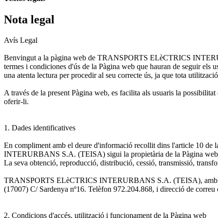
Nota legal
Avís Legal
Benvingut a la pàgina web de TRANSPORTS ELèCTRICS INTERURBANS 
termes i condiciones d'ús de la Pàgina web que hauran de seguir els us
una atenta lectura per procedir al seu correcte ús, ja que tota utilitzac
A través de la present Pàgina web, es facilita als usuaris la poss
oferir-li.
1. Dades identificatives
En compliment amb el deure d'informació recollit dins l'article 10 
INTERURBANS S.A. (TEISA) sigui la propietària de la Pàgina we
La seva obtenció, reproducció, distribució, cessió, transmissió, transf
TRANSPORTS ELèCTRICS INTERURBANS S.A. (TEISA), amb CIF A-17
(17007) C/ Sardenya nº16. Telèfon 972.204.868, i direcció de correu
2. Condicions d'accés, utilització i funcionament de la Pàgina web