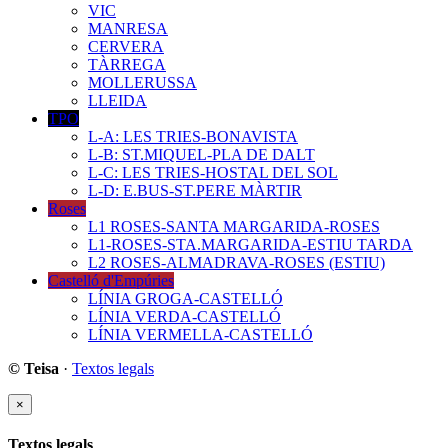
VIC
MANRESA
CERVERA
TÀRREGA
MOLLERUSSA
LLEIDA
TPO
L-A: LES TRIES-BONAVISTA
L-B: ST.MIQUEL-PLA DE DALT
L-C: LES TRIES-HOSTAL DEL SOL
L-D: E.BUS-ST.PERE MÀRTIR
Roses
L1 ROSES-SANTA MARGARIDA-ROSES
L1-ROSES-STA.MARGARIDA-ESTIU TARDA
L2 ROSES-ALMADRAVA-ROSES (ESTIU)
Castelló d'Empúries
LÍNIA GROGA-CASTELLÓ
LÍNIA VERDA-CASTELLÓ
LÍNIA VERMELLA-CASTELLÓ
© Teisa
·
Textos legals
×
Textos legals