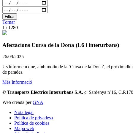
Filtrar
Tornar
1 / 1280
Afectacions Cursa de la Dona (L6 i interurbans)
26/09/2025
Us informem que, amb motiu de la ‘Cursa de la Dona’, el pròxim diumeng
de parades.
Més Informació
© Transports Elèctrics Interurbans S.A.
c. Sardenya nº16, C.P.17
Web creada per
GNA
Nota legal
Política de privadesa
Política de cookies
Mapa web