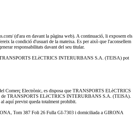
 (d'ara en davant la pàgina web). A continuació, li exposem els
ereix la condició d'usuari de la mateixa. Es per això que l'aconsellem
enerar responsabilitats davant del seu titular.
i solucions que TRANSPORTS ELèCTRICS INTERURBANS S.A. (TEISA) pot
rmació i del Comerç Electrònic, es disposa que TRANSPORTS ELèCTRICS
n propietat de TRANSPORTS ELèCTRICS INTERURBANS S.A. (TEISA).
al aquí previst queda totalment prohibit.
A, Tom 387 Foli 26 Fulla GI-7303 i domiciliada a GIRONA