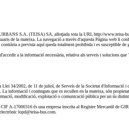
S.A. (TEISA) SA, allotjada sota la URL http://www.teisa-bus.com/
uaris de la mateixa. La navegació a través d'aquesta Pàgina web li conf
ió contrària a prevista aquí queda totalment prohibida i es susceptible de g
ibilitat d'accedir a la informació necessària, relativa als serveis 
de la Llei 34/2002, de 11 de juliol, de Serveis de la Societat d'Info
b. La informació i continguts que es recullen en la mateixa, só
ormació, modificació, explotació o comunicació pública per un ús distint 
000316 és una empresa inscrita al Registre Mercantil de GIRON
 electrònic lopd@teisa-bus.com.