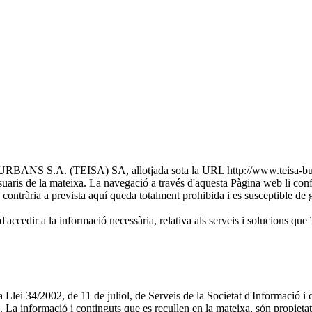
S.A. (TEISA) SA, allotjada sota la URL http://www.teisa-bus.com/
uaris de la mateixa. La navegació a través d'aquesta Pàgina web li conf
ió contrària a prevista aquí queda totalment prohibida i es susceptible de g
ibilitat d'accedir a la informació necessària, relativa als serveis 
de la Llei 34/2002, de 11 de juliol, de Serveis de la Societat d'Info
b. La informació i continguts que es recullen en la mateixa, só