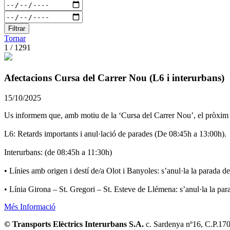
Filtrar
Tornar
1 / 1291
Afectacions Cursa del Carrer Nou (L6 i interurbans)
15/10/2025
Us informem que, amb motiu de la ‘Cursa del Carrer Nou’, el pròxim d
L6: Retards importants i anul·lació de parades (De 08:45h a 13:00h).
Interurbans: (de 08:45h a 11:30h)
• Línies amb origen i destí de/a Olot i Banyoles: s’anul·la la parada d
• Línia Girona – St. Gregori – St. Esteve de Llémena: s’anul·la la pa
Més Informació
© Transports Elèctrics Interurbans S.A.
c. Sardenya nº16, C.P.17