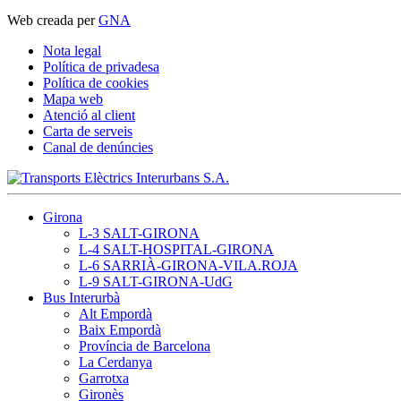
Web creada per
GNA
Nota legal
Política de privadesa
Política de cookies
Mapa web
Atenció al client
Carta de serveis
Canal de denúncies
Girona
L-3 SALT-GIRONA
L-4 SALT-HOSPITAL-GIRONA
L-6 SARRIÀ-GIRONA-VILA.ROJA
L-9 SALT-GIRONA-UdG
Bus Interurbà
Alt Empordà
Baix Empordà
Província de Barcelona
La Cerdanya
Garrotxa
Gironès