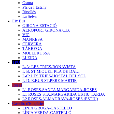
Osona
Pla de l’Estany
Ripollès
La Selva
Eix Bus
GIRONA ESTACIÓ
AEROPORT GIRONA C.B.
VIC
MANRESA
CERVERA
TÀRREGA
MOLLERUSSA
LLEIDA
TPO
L-A: LES TRIES-BONAVISTA
L-B: ST.MIQUEL-PLA DE DALT
L-C: LES TRIES-HOSTAL DEL SOL
L-D: E.BUS-ST.PERE MÀRTIR
Roses
L1 ROSES-SANTA MARGARIDA-ROSES
L1-ROSES-STA.MARGARIDA-ESTIU TARDA
L2 ROSES-ALMADRAVA-ROSES (ESTIU)
Castelló d'Empúries
LÍNIA GROGA-CASTELLÓ
LÍNIA VERDA-CASTELLÓ