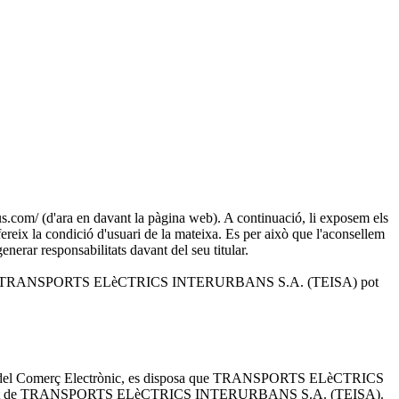
 (d'ara en davant la pàgina web). A continuació, li exposem els
ereix la condició d'usuari de la mateixa. Es per això que l'aconsellem
enerar responsabilitats davant del seu titular.
i solucions que TRANSPORTS ELèCTRICS INTERURBANS S.A. (TEISA) pot
rmació i del Comerç Electrònic, es disposa que TRANSPORTS ELèCTRICS
n propietat de TRANSPORTS ELèCTRICS INTERURBANS S.A. (TEISA).