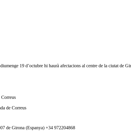
iumenge 19 d’octubre hi haurà afectacions al centre de la ciutat de Gi
e Correus
rada de Correus
007 de Girona (Espanya) +34 972204868