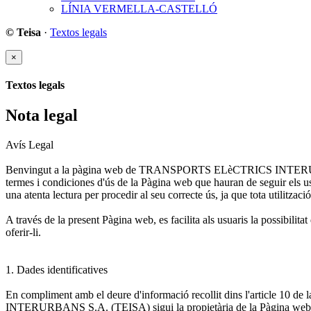
LÍNIA VERMELLA-CASTELLÓ
© Teisa
·
Textos legals
×
Textos legals
Nota legal
Avís Legal
Benvingut a la pàgina web de TRANSPORTS ELèCTRICS INTERURBANS 
termes i condiciones d'ús de la Pàgina web que hauran de seguir els us
una atenta lectura per procedir al seu correcte ús, ja que tota utilitzac
A través de la present Pàgina web, es facilita als usuaris la poss
oferir-li.
1. Dades identificatives
En compliment amb el deure d'informació recollit dins l'article 10 
INTERURBANS S.A. (TEISA) sigui la propietària de la Pàgina we