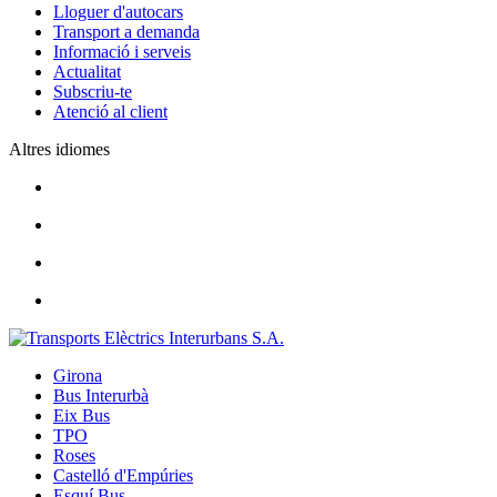
Lloguer d'autocars
Transport a demanda
Informació i serveis
Actualitat
Subscriu-te
Atenció al client
Altres idiomes
Girona
Bus Interurbà
Eix Bus
TPO
Roses
Castelló d'Empúries
Esquí Bus