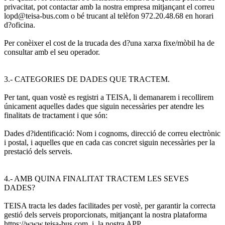
privacitat, pot contactar amb la nostra empresa mitjançant el correu
lopd@teisa-bus.com o bé trucant al telèfon 972.20.48.68 en horari
d?oficina.
Per conèixer el cost de la trucada des d?una xarxa fixe/mòbil ha de
consultar amb el seu operador.
3.- CATEGORIES DE DADES QUE TRACTEM.
Per tant, quan vostè es registri a TEISA, li demanarem i recollirem
únicament aquelles dades que siguin necessàries per atendre les
finalitats de tractament i que són:
Dades d?identificació: Nom i cognoms, direcció de correu electrònic
i postal, i aquelles que en cada cas concret siguin necessàries per la
prestació dels serveis.
4.- AMB QUINA FINALITAT TRACTEM LES SEVES
DADES?
TEISA tracta les dades facilitades per vostè, per garantir la correcta
gestió dels serveis proporcionats, mitjançant la nostra plataforma
https://www.teisa-bus.com, i, la nostra APP.