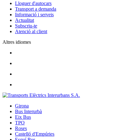
Lloguer d'autocars
Transport a demanda
Informació i serveis
Actualitat
Subscriu-te
Atenció al client
Altres idiomes
Girona
Bus Interurbà
Eix Bus
TPO
Roses
Castelló d'Empúries
Esquí Bus