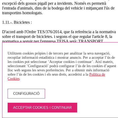
excepció dels gossos pigall per a invidents. Només es permetrà
l'entrada d'animals, dins de la bodega del vehicle i mitjançant l'ús de
transportins homologats.
1.11.-. Bicicletes :
D'acord amb l'Ordre TES/376/2014, que fa referència a la normativa
sobre el transport de bicicletes. i segons el que regular l'article 8, la
normativa a seguir per l'empresa TEISA serà: TRANSPORT
URBÀ GIRONA, BANYOLES, LÍNIA DEL TAV o VEHICLES
SENSE BODEGA - Només s'acceptaran bicicletes plegables i que
Utilitzem cookies pròpies i de tercers per analitzar la seva navegació,
estiguin plegades. No està permès entrar bicicletes tipus Girocleta. -
recopilar informació estadística i mostrar anuncis. Per a acceptar l’ús de
Es podran transportar un màxim de 2 bicicletes (plegades) a la zona
les cookies pot seleccionar ‘Acceptar cookies i continuar’. Així mateix,
destinada per PMR (cadires de rodes) - En el cas que una persona
seleccionant ‘Configuració’ podrà configurar l’ús de les cookies d’aquest
amb cadira de rodes vulgui pujar a l'autobús, i l'espai destinat a
lloc web segons les seves preferències. Per a obtenir més informació
PMR estigui ocupat per una bicicleta, aquesta haurà de baixar de
sobre l’ús de les cookies i els seus drets, accedeixi a la
Política de
Cookies
.
l'autobús i esperar el següent, ja que tenen prioritat les cadires de
rodes. - Només s'acceptarà una bicicleta per persona. - Els viatgers
no hauran de pagar per pujar la bicicleta. TRANSPORT
INTERURBÀ - Les bicicletes aniran sempre a la bodega, aquestes
CONFIGURACIÓ
hauran de tenir un estat de neteja correcte i en cap cas s'acceptaran
quan estiguin brutes (fang, greix,..). - El nombre de bicicletes que es
pot admetre en cada vehicle estarà condicionat a l'espai disponible
ACCEPTAR COOKIES I CONTINUAR
en funció de les dimensions del vehicle, per al vehicles de més de 45
places s'ha fixat un màxim de 2 bicicletes per autocar, doncs s'ha de