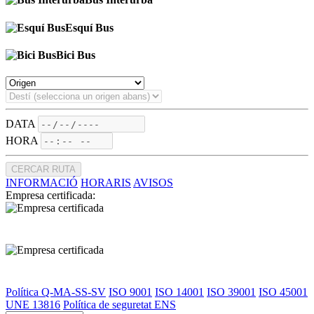
Esquí Bus
Bici Bus
DATA
HORA
CERCAR RUTA
INFORMACIÓ
HORARIS
AVISOS
Empresa certificada:
Política Q-MA-SS-SV
ISO 9001
ISO 14001
ISO 39001
ISO 45001
UNE 13816
Política de seguretat ENS