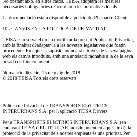
No obstant això, en altres casos, TEISA adoptarà les mesures
necessàries i obligatòries d?acord amb les normatives locals.
La documentació estarà disponible a petició de l?Usuari o Client.
10.- CANVIS EN LA POLíTICA DE PRIVACITAT
TEISA es reserva el dret a modificar la present Política de Privacitat,
amb la finalitat d?adaptar-la a les novetats legislatives que fossin
procedents. En aquests supòsit, anunciarà a través de la seva pàgina
web els canvis introduïts, amb una antelació raonable a la de la seva
posada en funcionament.
última actualització: 15 de maig de 2018
© 2018 TEISA Tots els drets reservats.
Política de Privacitat de TRANSPORTS ELèCTRICS
INTERURBANS S.A. per l\'aplicació TEISA Drivers
Per a TRANSPORTS ELèCTRICS INTERURBANS S.A. (en
endavant TEISA o EL TITULAR indistintament en aquest text), la
protecció de la privacitat dels nostres empleats és una prioritat. Per