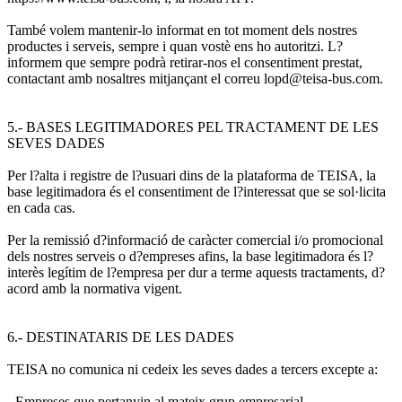
També volem mantenir-lo informat en tot moment dels nostres
productes i serveis, sempre i quan vostè ens ho autoritzi. L?
informem que sempre podrà retirar-nos el consentiment prestat,
contactant amb nosaltres mitjançant el correu lopd@teisa-bus.com.
5.- BASES LEGITIMADORES PEL TRACTAMENT DE LES
SEVES DADES
Per l?alta i registre de l?usuari dins de la plataforma de TEISA, la
base legitimadora és el consentiment de l?interessat que se sol·licita
en cada cas.
Per la remissió d?informació de caràcter comercial i/o promocional
dels nostres serveis o d?empreses afins, la base legitimadora és l?
interès legítim de l?empresa per dur a terme aquests tractaments, d?
acord amb la normativa vigent.
6.- DESTINATARIS DE LES DADES
TEISA no comunica ni cedeix les seves dades a tercers excepte a:
- Empreses que pertanyin al mateix grup empresarial.