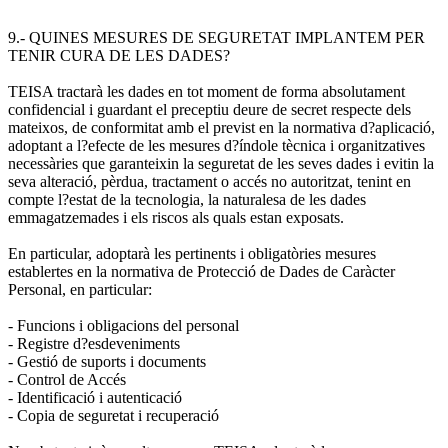
9.- QUINES MESURES DE SEGURETAT IMPLANTEM PER
TENIR CURA DE LES DADES?
TEISA tractarà les dades en tot moment de forma absolutament
confidencial i guardant el preceptiu deure de secret respecte dels
mateixos, de conformitat amb el previst en la normativa d?aplicació,
adoptant a l?efecte de les mesures d?índole tècnica i organitzatives
necessàries que garanteixin la seguretat de les seves dades i evitin la
seva alteració, pèrdua, tractament o accés no autoritzat, tenint en
compte l?estat de la tecnologia, la naturalesa de les dades
emmagatzemades i els riscos als quals estan exposats.
En particular, adoptarà les pertinents i obligatòries mesures
establertes en la normativa de Protecció de Dades de Caràcter
Personal, en particular:
- Funcions i obligacions del personal
- Registre d?esdeveniments
- Gestió de suports i documents
- Control de Accés
- Identificació i autenticació
- Copia de seguretat i recuperació