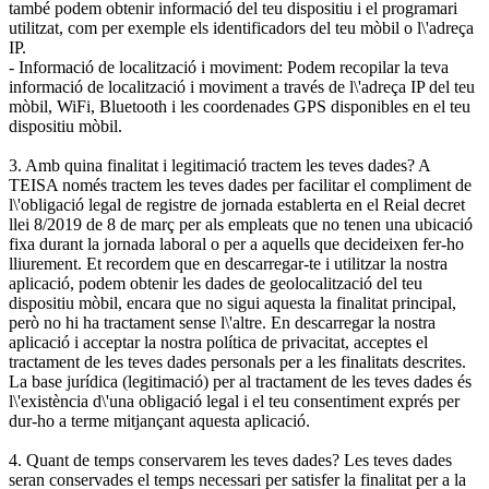
també podem obtenir informació del teu dispositiu i el programari
utilitzat, com per exemple els identificadors del teu mòbil o l\'adreça
IP.
- Informació de localització i moviment: Podem recopilar la teva
informació de localització i moviment a través de l\'adreça IP del teu
mòbil, WiFi, Bluetooth i les coordenades GPS disponibles en el teu
dispositiu mòbil.
3. Amb quina finalitat i legitimació tractem les teves dades? A
TEISA només tractem les teves dades per facilitar el compliment de
l\'obligació legal de registre de jornada establerta en el Reial decret
llei 8/2019 de 8 de març per als empleats que no tenen una ubicació
fixa durant la jornada laboral o per a aquells que decideixen fer-ho
lliurement. Et recordem que en descarregar-te i utilitzar la nostra
aplicació, podem obtenir les dades de geolocalització del teu
dispositiu mòbil, encara que no sigui aquesta la finalitat principal,
però no hi ha tractament sense l\'altre. En descarregar la nostra
aplicació i acceptar la nostra política de privacitat, acceptes el
tractament de les teves dades personals per a les finalitats descrites.
La base jurídica (legitimació) per al tractament de les teves dades és
l\'existència d\'una obligació legal i el teu consentiment exprés per
dur-ho a terme mitjançant aquesta aplicació.
4. Quant de temps conservarem les teves dades? Les teves dades
seran conservades el temps necessari per satisfer la finalitat per a la