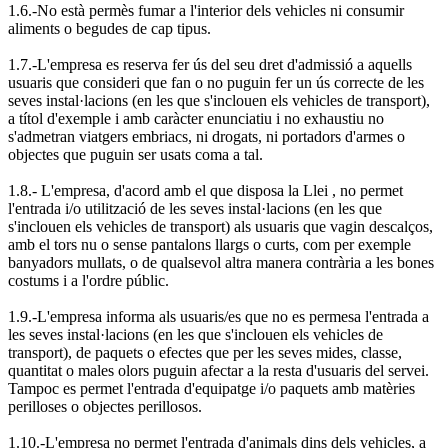
1.6.-No està permès fumar a l'interior dels vehicles ni consumir
aliments o begudes de cap tipus.
1.7.-L'empresa es reserva fer ús del seu dret d'admissió a aquells
usuaris que consideri que fan o no puguin fer un ús correcte de les
seves instal·lacions (en les que s'inclouen els vehicles de transport),
a títol d'exemple i amb caràcter enunciatiu i no exhaustiu no
s'admetran viatgers embriacs, ni drogats, ni portadors d'armes o
objectes que puguin ser usats coma a tal.
1.8.- L'empresa, d'acord amb el que disposa la Llei , no permet
l'entrada i/o utilització de les seves instal·lacions (en les que
s'inclouen els vehicles de transport) als usuaris que vagin descalços,
amb el tors nu o sense pantalons llargs o curts, com per exemple
banyadors mullats, o de qualsevol altra manera contrària a les bones
costums i a l'ordre públic.
1.9.-L'empresa informa als usuaris/es que no es permesa l'entrada a
les seves instal·lacions (en les que s'inclouen els vehicles de
transport), de paquets o efectes que per les seves mides, classe,
quantitat o males olors puguin afectar a la resta d'usuaris del servei.
Tampoc es permet l'entrada d'equipatge i/o paquets amb matèries
perilloses o objectes perillosos.
1.10.-L'empresa no permet l'entrada d'animals dins dels vehicles, a