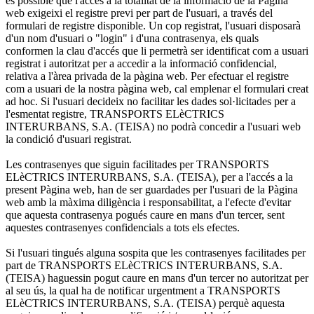
és possible que l'accés a la totalitat de la informació de la Pàgina
web exigeixi el registre previ per part de l'usuari, a través del
formulari de registre disponible. Un cop registrat, l'usuari disposarà
d'un nom d'usuari o "login" i d'una contrasenya, els quals
conformen la clau d'accés que li permetrà ser identificat com a usuari
registrat i autoritzat per a accedir a la informació confidencial,
relativa a l'àrea privada de la pàgina web. Per efectuar el registre
com a usuari de la nostra pàgina web, cal emplenar el formulari creat
ad hoc. Si l'usuari decideix no facilitar les dades sol·licitades per a
l'esmentat registre, TRANSPORTS ELèCTRICS
INTERURBANS, S.A. (TEISA) no podrà concedir a l'usuari web
la condició d'usuari registrat.
Les contrasenyes que siguin facilitades per TRANSPORTS
ELèCTRICS INTERURBANS, S.A. (TEISA), per a l'accés a la
present Pàgina web, han de ser guardades per l'usuari de la Pàgina
web amb la màxima diligència i responsabilitat, a l'efecte d'evitar
que aquesta contrasenya pogués caure en mans d'un tercer, sent
aquestes contrasenyes confidencials a tots els efectes.
Si l'usuari tingués alguna sospita que les contrasenyes facilitades per
part de TRANSPORTS ELèCTRICS INTERURBANS, S.A.
(TEISA) haguessin pogut caure en mans d'un tercer no autoritzat per
al seu ús, la qual ha de notificar urgentment a TRANSPORTS
ELèCTRICS INTERURBANS, S.A. (TEISA) perquè aquesta