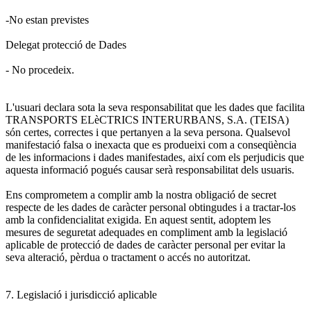
-No estan previstes
Delegat protecció de Dades
- No procedeix.
L'usuari declara sota la seva responsabilitat que les dades que facilita
TRANSPORTS ELèCTRICS INTERURBANS, S.A. (TEISA)
són certes, correctes i que pertanyen a la seva persona. Qualsevol
manifestació falsa o inexacta que es produeixi com a conseqüència
de les informacions i dades manifestades, així com els perjudicis que
aquesta informació pogués causar serà responsabilitat dels usuaris.
Ens comprometem a complir amb la nostra obligació de secret
respecte de les dades de caràcter personal obtingudes i a tractar-los
amb la confidencialitat exigida. En aquest sentit, adoptem les
mesures de seguretat adequades en compliment amb la legislació
aplicable de protecció de dades de caràcter personal per evitar la
seva alteració, pèrdua o tractament o accés no autoritzat.
7. Legislació i jurisdicció aplicable