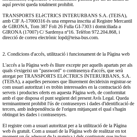
aquí previst queda totalment prohibit.
TRANSPORTS ELèCTRICS INTERURBANS S.A. (TEISA),
amb CIF A-17000316 és una empresa inscrita al Registre Mercantil
de GIRONA, Tom 387 Foli 26 Fulla GI-7303 i domiciliada a
GIRONA (17007) C/ Sardenya nº16. Telèfon 972.204.868, i
direcció de correu electrònic lopd@teisa-bus.com.
2. Condicions d'accés, utilització i funcionament de la Pàgina web
L'accés a la Pàgina web és lliure excepte per aquells apartats per als
quals s'exigeixi un "password" o contrasenya d'accés, que serà
atorgat per TRANSPORTS ELèCTRICS INTERURBANS, S.A.
(TEISA), a aquelles persones que lliurement decideixin registrar-se
com usuari autoritzat i es trobin interessades en la contractació dels
serveis i productes oferts en aquesta Pàgina web, de conformitat
amb el que disposa el punt següent del present Avís Legal. Queda
terminantment prohibit l'ús de contrasenyes i dades d'identificació de
tercers, amb independència de l'origen mitjançant el qual s'hagin
obtingut les dades i contrasenyes.
El registre com a usuari autoritzat per a la utilització de la Pàgina
web és gratuït. Com a usuari de la Pàgina web de realitzar en tot
moment un ús adequat de la mateixa i dels continguts que inclou,