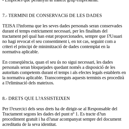
7.- TERMINI DE CONSERVACIó DE LES DADES
TEISA l?informa que les seves dades personals seran conservades
durant el temps estrictament necessari, per les finalitats del
tractament pel qual han estat proporcionades, sempre que l?Usuari
no hagi revocat el seu consentiment i, en tot cas, seguint com a
criteri el principi de minimització de dades contemplat en la
normativa aplicable.
En conseqüència, quan el seu ús no sigui necessari, les dades
personals seran bloquejades quedant només a disposició de les
autoritats competents durant el temps i als efectes legals establerts en
la normativa aplicable. Transcorreguts aquests terminis es procedirà
a l?eliminació dels mateixos.
8.- DRETS QUE L?ASSISTEIXEN
Per l?exercici dels seus drets ha de dirigir-se al Responsable del
Tractament segons les dades del punt nº 1. Es tracte d?un
procediment gratuït i ha d?anar acompanyat sempre del document
acreditatiu de la seva identitat.