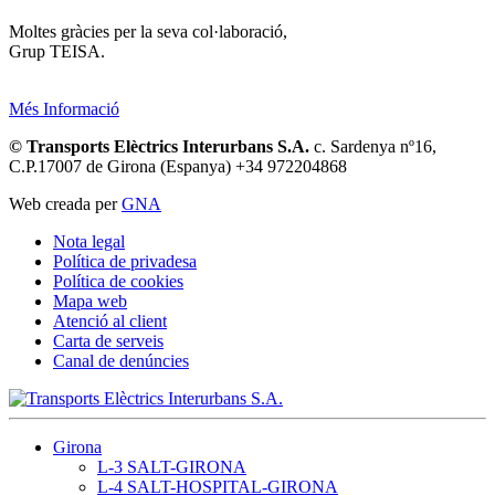
Moltes gràcies per la seva col·laboració,
Grup TEISA.
Més Informació
© Transports Elèctrics Interurbans S.A.
c. Sardenya nº16,
C.P.17007 de Girona (Espanya) +34 972204868
Web creada per
GNA
Nota legal
Política de privadesa
Política de cookies
Mapa web
Atenció al client
Carta de serveis
Canal de denúncies
Girona
L-3 SALT-GIRONA
L-4 SALT-HOSPITAL-GIRONA