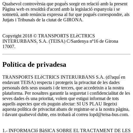
Qualsevol controvèrsia que pogués sorgir en relació amb la present
Pàgina web es resoldrà d'acord amb la legislació espanyola i se
sotmetrà, amb renúncia expressa al fur que pogués correspondre, als
Jutjats i Tribunals de la ciutat de GIRONA.
Copyright 2018 © TRANSPORTS ELèCTRICS
INTERURBANS, S.A. (TEISA) C/Sardenya nº16 de Girona
17007.
Política de privadesa
TRANSPORTS ELèCTRICS INTERURBANS S.A. (d?aquí en
endavant TEISA) respecta i protegeix la privacitat de les dades
personals dels seus usuaris i de tercers, que accedeixin a la nostra
plataforma. Per nosaltres garantir la seguretat i confidencialitat de les
seves dades és una prioritat, volem que estigui informat de tots
aquells aspectes que els puguin afectar: SI US PLAU llegeixi
aquesta política de privacitat abans de registrar-se a la nostra pàgina,
i davant qualsevol dubte, ens trobarà al correu lopd@teisa-bus.com.
1.- INFORMACIó BàSICA SOBRE EL TRACTAMENT DE LES