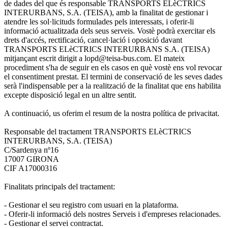
de dades del que és responsable TRANSPORTS ELèCTRICS
INTERURBANS, S.A. (TEISA), amb la finalitat de gestionar i
atendre les sol·licituds formulades pels interessats, i oferir-li
informació actualitzada dels seus serveis. Vostè podrà exercitar els
drets d'accés, rectificació, cancel·lació i oposició davant
TRANSPORTS ELèCTRICS INTERURBANS S.A. (TEISA)
mitjançant escrit dirigit a lopd@teisa-bus.com. El mateix
procediment s'ha de seguir en els casos en què vostè ens vol revocar
el consentiment prestat. El termini de conservació de les seves dades
serà l'indispensable per a la realització de la finalitat que ens habilita
excepte disposició legal en un altre sentit.
A continuació, us oferim el resum de la nostra política de privacitat.
Responsable del tractament TRANSPORTS ELèCTRICS
INTERURBANS, S.A. (TEISA)
C/Sardenya nº16
17007 GIRONA
CIF A17000316
Finalitats principals del tractament:
- Gestionar el seu registro com usuari en la plataforma.
- Oferir-li informació dels nostres Serveis i d'empreses relacionades.
- Gestionar el servei contractat.