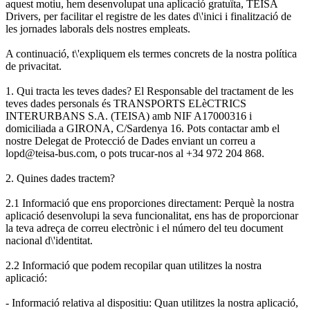
aquest motiu, hem desenvolupat una aplicació gratuïta, TEISA
Drivers, per facilitar el registre de les dates d\'inici i finalització de
les jornades laborals dels nostres empleats.
A continuació, t\'expliquem els termes concrets de la nostra política
de privacitat.
1. Qui tracta les teves dades? El Responsable del tractament de les
teves dades personals és TRANSPORTS ELèCTRICS
INTERURBANS S.A. (TEISA) amb NIF A17000316 i
domiciliada a GIRONA, C/Sardenya 16. Pots contactar amb el
nostre Delegat de Protecció de Dades enviant un correu a
lopd@teisa-bus.com, o pots trucar-nos al +34 972 204 868.
2. Quines dades tractem?
2.1 Informació que ens proporciones directament: Perquè la nostra
aplicació desenvolupi la seva funcionalitat, ens has de proporcionar
la teva adreça de correu electrònic i el número del teu document
nacional d\'identitat.
2.2 Informació que podem recopilar quan utilitzes la nostra
aplicació:
- Informació relativa al dispositiu: Quan utilitzes la nostra aplicació,