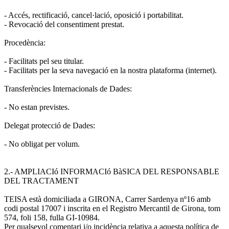
- Accés, rectificació, cancel·lació, oposició i portabilitat.
- Revocació del consentiment prestat.
Procedència:
- Facilitats pel seu titular.
- Facilitats per la seva navegació en la nostra plataforma (internet).
Transferències Internacionals de Dades:
- No estan previstes.
Delegat protecció de Dades:
- No obligat per volum.
2.- AMPLIACIó INFORMACIó BàSICA DEL RESPONSABLE
DEL TRACTAMENT
TEISA està domiciliada a GIRONA, Carrer Sardenya nº16 amb
codi postal 17007 i inscrita en el Registro Mercantil de Girona, tom
574, foli 158, fulla GI-10984.
Per qualsevol comentari i/o incidència relativa a aquesta política de