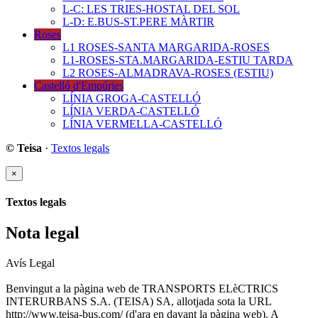
L-C: LES TRIES-HOSTAL DEL SOL
L-D: E.BUS-ST.PERE MÀRTIR
Roses
L1 ROSES-SANTA MARGARIDA-ROSES
L1-ROSES-STA.MARGARIDA-ESTIU TARDA
L2 ROSES-ALMADRAVA-ROSES (ESTIU)
Castelló d'Empúries
LÍNIA GROGA-CASTELLÓ
LÍNIA VERDA-CASTELLÓ
LÍNIA VERMELLA-CASTELLÓ
© Teisa
·
Textos legals
×
Textos legals
Nota legal
Avís Legal
Benvingut a la pàgina web de TRANSPORTS ELèCTRICS
INTERURBANS S.A. (TEISA) SA, allotjada sota la URL
http://www.teisa-bus.com/ (d'ara en davant la pàgina web). A