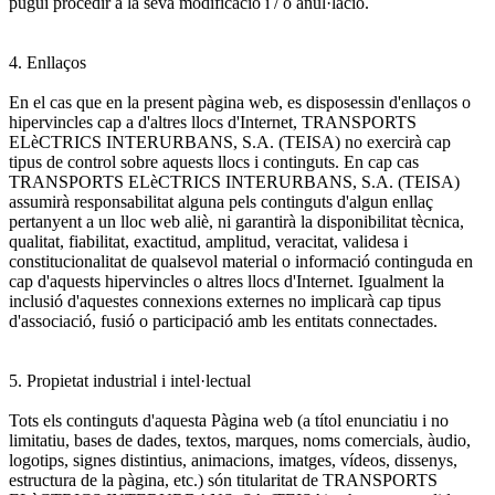
pugui procedir a la seva modificació i / o anul·lació.
4. Enllaços
En el cas que en la present pàgina web, es disposessin d'enllaços o
hipervincles cap a d'altres llocs d'Internet, TRANSPORTS
ELèCTRICS INTERURBANS, S.A. (TEISA) no exercirà cap
tipus de control sobre aquests llocs i continguts. En cap cas
TRANSPORTS ELèCTRICS INTERURBANS, S.A. (TEISA)
assumirà responsabilitat alguna pels continguts d'algun enllaç
pertanyent a un lloc web aliè, ni garantirà la disponibilitat tècnica,
qualitat, fiabilitat, exactitud, amplitud, veracitat, validesa i
constitucionalitat de qualsevol material o informació continguda en
cap d'aquests hipervincles o altres llocs d'Internet. Igualment la
inclusió d'aquestes connexions externes no implicarà cap tipus
d'associació, fusió o participació amb les entitats connectades.
5. Propietat industrial i intel·lectual
Tots els continguts d'aquesta Pàgina web (a títol enunciatiu i no
limitatiu, bases de dades, textos, marques, noms comercials, àudio,
logotips, signes distintius, animacions, imatges, vídeos, dissenys,
estructura de la pàgina, etc.) són titularitat de TRANSPORTS