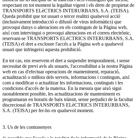
respectant en tot moment la legalitat vigent i els drets de propietat de
TRANSPORTS ELèCTRICS INTERURBANS, S.A. (TEISA).
Queda prohibit que tot usuari o tercer realitzi qualsevol acció
(inclusivament introducció o difusió de virus informàtics) que
provoqui danys o alteracions en els continguts de la Pàgina web,
així com intervingui o provoqui alteracions en el correu electrònic,
reservant-se TRANSPORTS ELèCTRICS INTERURBANS, S.A.
(TEISA) el dret a excloure l'accés a la Pàgina web a qualsevol
usuari que infringeixi aquesta prohibició.
En tot cas, ens reservem el dret a suspendre temporalment, i sense
necessitat de previ avís als usuaris, l'accessibilitat a la nostra Pàgina
web en cas d'efectuar operacions de manteniment, reparació,
actualització o millora dels serveis, informacions i continguts, així
com a modificar o actualitzar les informacions, continguts i les
condicions d'accés de la mateixa. En la mesura que això sigui
raonablement possible, les actualitzacions de manteniment es
programaran en horaris de baix trànsit, sense perjudici de la facultat
discrecional de TRANSPORTS ELèCTRICS INTERURBANS,
S.A. (TEISA) per fer-ho en qualsevol moment.
3. Us de les contrasenyes