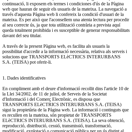
continuació, li exposem els termes i condiciones d'ús de la Pàgina
web que hauran de seguir els usuaris de la mateixa. La navegació a
través d'aquesta Pàgina web li confereix la condició d'usuari de la
mateixa. Es per això que l'aconsellem una atenta lectura per procedir
al seu correcte ús, ja que tota utilització contrària a prevista aquí
queda totalment prohibida i es susceptible de generar responsabilitats
davant del seu titular.
A través de la present Pàgina web, es facilita als usuaris la
possibilitat d'accedir a la informació necessària, relativa als serveis i
solucions que TRANSPORTS ELèCTRICS INTERURBANS
S.A. (TEISA) pot oferir-li.
1. Dades identificatives
En compliment amb el deure d'informació recollit dins l'article 10 de
la Llei 34/2002, de 11 de juliol, de Serveis de la Societat
d'Informació i del Comerç Electrònic, es disposa que
TRANSPORTS ELèCTRICS INTERURBANS S.A. (TEISA)
sigui la propietària de la Pàgina web. La informació i continguts que
es recullen en la mateixa, són propietat de TRANSPORTS
ELèCTRICS INTERURBANS S.A. (TEISA). La seva obtenció,
reproducció, distribució, cessió, transmissió, transformació,
modificació, explotació o comunicació pública per un ús distint al