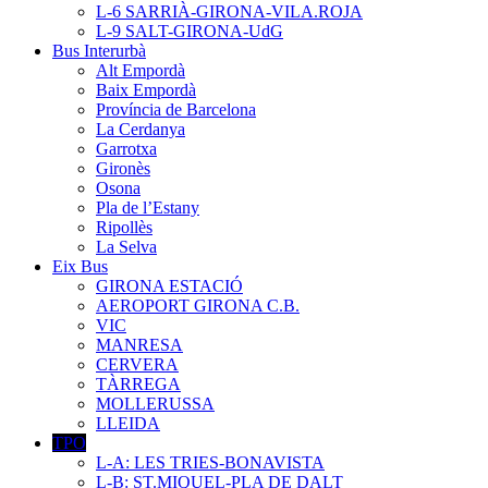
L-6 SARRIÀ-GIRONA-VILA.ROJA
L-9 SALT-GIRONA-UdG
Bus Interurbà
Alt Empordà
Baix Empordà
Província de Barcelona
La Cerdanya
Garrotxa
Gironès
Osona
Pla de l’Estany
Ripollès
La Selva
Eix Bus
GIRONA ESTACIÓ
AEROPORT GIRONA C.B.
VIC
MANRESA
CERVERA
TÀRREGA
MOLLERUSSA
LLEIDA
TPO
L-A: LES TRIES-BONAVISTA
L-B: ST.MIQUEL-PLA DE DALT