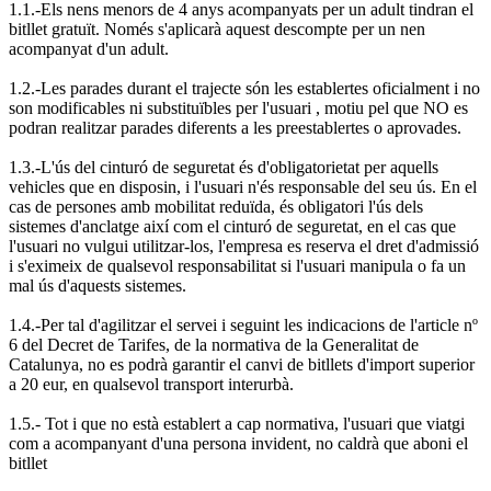
1.1.-Els nens menors de 4 anys acompanyats per un adult tindran el
bitllet gratuït. Només s'aplicarà aquest descompte per un nen
acompanyat d'un adult.
1.2.-Les parades durant el trajecte són les establertes oficialment i no
son modificables ni substituïbles per l'usuari , motiu pel que NO es
podran realitzar parades diferents a les preestablertes o aprovades.
1.3.-L'ús del cinturó de seguretat és d'obligatorietat per aquells
vehicles que en disposin, i l'usuari n'és responsable del seu ús. En el
cas de persones amb mobilitat reduïda, és obligatori l'ús dels
sistemes d'anclatge així com el cinturó de seguretat, en el cas que
l'usuari no vulgui utilitzar-los, l'empresa es reserva el dret d'admissió
i s'eximeix de qualsevol responsabilitat si l'usuari manipula o fa un
mal ús d'aquests sistemes.
1.4.-Per tal d'agilitzar el servei i seguint les indicacions de l'article nº
6 del Decret de Tarifes, de la normativa de la Generalitat de
Catalunya, no es podrà garantir el canvi de bitllets d'import superior
a 20 eur, en qualsevol transport interurbà.
1.5.- Tot i que no està establert a cap normativa, l'usuari que viatgi
com a acompanyant d'una persona invident, no caldrà que aboni el
bitllet