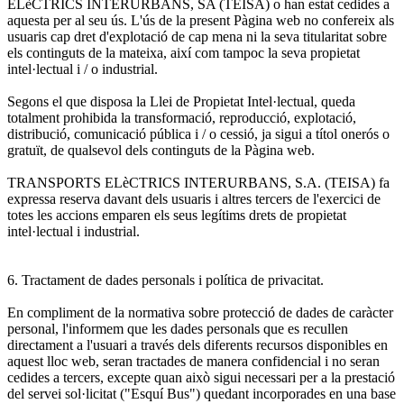
ELèCTRICS INTERURBANS, SA (TEISA) o han estat cedides a
aquesta per al seu ús. L'ús de la present Pàgina web no confereix als
usuaris cap dret d'explotació de cap mena ni la seva titularitat sobre
els continguts de la mateixa, així com tampoc la seva propietat
intel·lectual i / o industrial.
Segons el que disposa la Llei de Propietat Intel·lectual, queda
totalment prohibida la transformació, reproducció, explotació,
distribució, comunicació pública i / o cessió, ja sigui a títol onerós o
gratuït, de qualsevol dels continguts de la Pàgina web.
TRANSPORTS ELèCTRICS INTERURBANS, S.A. (TEISA) fa
expressa reserva davant dels usuaris i altres tercers de l'exercici de
totes les accions emparen els seus legítims drets de propietat
intel·lectual i industrial.
6. Tractament de dades personals i política de privacitat.
En compliment de la normativa sobre protecció de dades de caràcter
personal, l'informem que les dades personals que es recullen
directament a l'usuari a través dels diferents recursos disponibles en
aquest lloc web, seran tractades de manera confidencial i no seran
cedides a tercers, excepte quan això sigui necessari per a la prestació
del servei sol·licitat ("Esquí Bus") quedant incorporades en una base