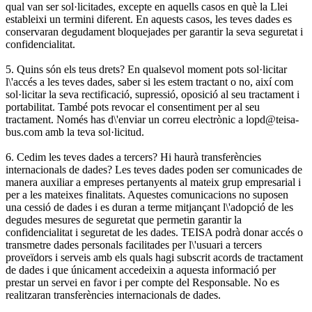
qual van ser sol·licitades, excepte en aquells casos en què la Llei
estableixi un termini diferent. En aquests casos, les teves dades es
conservaran degudament bloquejades per garantir la seva seguretat i
confidencialitat.
5. Quins són els teus drets? En qualsevol moment pots sol·licitar
l\'accés a les teves dades, saber si les estem tractant o no, així com
sol·licitar la seva rectificació, supressió, oposició al seu tractament i
portabilitat. També pots revocar el consentiment per al seu
tractament. Només has d\'enviar un correu electrònic a lopd@teisa-
bus.com amb la teva sol·licitud.
6. Cedim les teves dades a tercers? Hi haurà transferències
internacionals de dades? Les teves dades poden ser comunicades de
manera auxiliar a empreses pertanyents al mateix grup empresarial i
per a les mateixes finalitats. Aquestes comunicacions no suposen
una cessió de dades i es duran a terme mitjançant l\'adopció de les
degudes mesures de seguretat que permetin garantir la
confidencialitat i seguretat de les dades. TEISA podrà donar accés o
transmetre dades personals facilitades per l\'usuari a tercers
proveïdors i serveis amb els quals hagi subscrit acords de tractament
de dades i que únicament accedeixin a aquesta informació per
prestar un servei en favor i per compte del Responsable. No es
realitzaran transferències internacionals de dades.