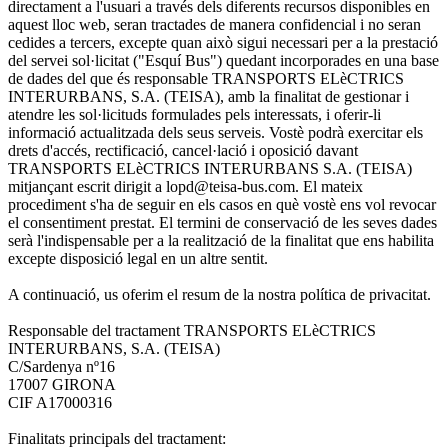
directament a l'usuari a través dels diferents recursos disponibles en
aquest lloc web, seran tractades de manera confidencial i no seran
cedides a tercers, excepte quan això sigui necessari per a la prestació
del servei sol·licitat ("Esquí Bus") quedant incorporades en una base
de dades del que és responsable TRANSPORTS ELèCTRICS
INTERURBANS, S.A. (TEISA), amb la finalitat de gestionar i
atendre les sol·licituds formulades pels interessats, i oferir-li
informació actualitzada dels seus serveis. Vostè podrà exercitar els
drets d'accés, rectificació, cancel·lació i oposició davant
TRANSPORTS ELèCTRICS INTERURBANS S.A. (TEISA)
mitjançant escrit dirigit a lopd@teisa-bus.com. El mateix
procediment s'ha de seguir en els casos en què vostè ens vol revocar
el consentiment prestat. El termini de conservació de les seves dades
serà l'indispensable per a la realització de la finalitat que ens habilita
excepte disposició legal en un altre sentit.
A continuació, us oferim el resum de la nostra política de privacitat.
Responsable del tractament TRANSPORTS ELèCTRICS
INTERURBANS, S.A. (TEISA)
C/Sardenya nº16
17007 GIRONA
CIF A17000316
Finalitats principals del tractament: