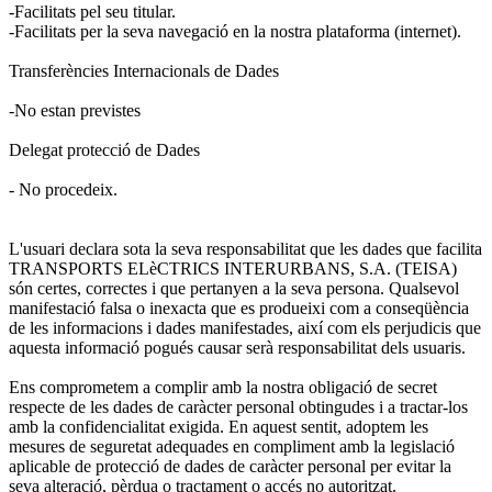
-Facilitats pel seu titular.
-Facilitats per la seva navegació en la nostra plataforma (internet).
Transferències Internacionals de Dades
-No estan previstes
Delegat protecció de Dades
- No procedeix.
L'usuari declara sota la seva responsabilitat que les dades que facilita
TRANSPORTS ELèCTRICS INTERURBANS, S.A. (TEISA)
són certes, correctes i que pertanyen a la seva persona. Qualsevol
manifestació falsa o inexacta que es produeixi com a conseqüència
de les informacions i dades manifestades, així com els perjudicis que
aquesta informació pogués causar serà responsabilitat dels usuaris.
Ens comprometem a complir amb la nostra obligació de secret
respecte de les dades de caràcter personal obtingudes i a tractar-los
amb la confidencialitat exigida. En aquest sentit, adoptem les
mesures de seguretat adequades en compliment amb la legislació
aplicable de protecció de dades de caràcter personal per evitar la
seva alteració, pèrdua o tractament o accés no autoritzat.