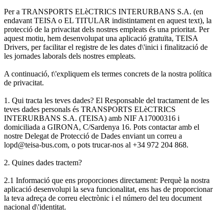
Per a TRANSPORTS ELèCTRICS INTERURBANS S.A. (en
endavant TEISA o EL TITULAR indistintament en aquest text), la
protecció de la privacitat dels nostres empleats és una prioritat. Per
aquest motiu, hem desenvolupat una aplicació gratuïta, TEISA
Drivers, per facilitar el registre de les dates d\'inici i finalització de
les jornades laborals dels nostres empleats.
A continuació, t\'expliquem els termes concrets de la nostra política
de privacitat.
1. Qui tracta les teves dades? El Responsable del tractament de les
teves dades personals és TRANSPORTS ELèCTRICS
INTERURBANS S.A. (TEISA) amb NIF A17000316 i
domiciliada a GIRONA, C/Sardenya 16. Pots contactar amb el
nostre Delegat de Protecció de Dades enviant un correu a
lopd@teisa-bus.com, o pots trucar-nos al +34 972 204 868.
2. Quines dades tractem?
2.1 Informació que ens proporciones directament: Perquè la nostra
aplicació desenvolupi la seva funcionalitat, ens has de proporcionar
la teva adreça de correu electrònic i el número del teu document
nacional d\'identitat.