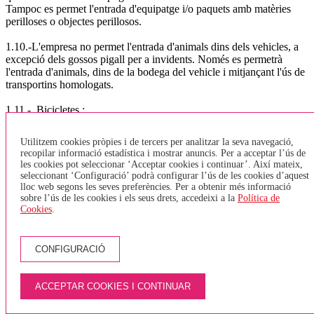
Tampoc es permet l'entrada d'equipatge i/o paquets amb matèries
perilloses o objectes perillosos.
1.10.-L'empresa no permet l'entrada d'animals dins dels vehicles, a
excepció dels gossos pigall per a invidents. Només es permetrà
l'entrada d'animals, dins de la bodega del vehicle i mitjançant l'ús de
transportins homologats.
1.11.-. Bicicletes :
D'acord amb l'Ordre TES/376/2014, que fa referència a la normativa
Utilitzem cookies pròpies i de tercers per analitzar la seva navegació,
sobre el transport de bicicletes. i segons el que regular l'article 8, la
recopilar informació estadística i mostrar anuncis. Per a acceptar l’ús de
normativa a seguir per l'empresa TEISA serà: TRANSPORT
les cookies pot seleccionar ‘Acceptar cookies i continuar’. Així mateix,
URBÀ GIRONA, BANYOLES, LÍNIA DEL TAV o VEHICLES
seleccionant ‘Configuració’ podrà configurar l’ús de les cookies d’aquest
SENSE BODEGA - Només s'acceptaran bicicletes plegables i que
lloc web segons les seves preferències. Per a obtenir més informació
estiguin plegades. No està permès entrar bicicletes tipus Girocleta. -
sobre l’ús de les cookies i els seus drets, accedeixi a la
Política de
Cookies
.
Es podran transportar un màxim de 2 bicicletes (plegades) a la zona
destinada per PMR (cadires de rodes) - En el cas que una persona
amb cadira de rodes vulgui pujar a l'autobús, i l'espai destinat a
PMR estigui ocupat per una bicicleta, aquesta haurà de baixar de
CONFIGURACIÓ
l'autobús i esperar el següent, ja que tenen prioritat les cadires de
rodes. - Només s'acceptarà una bicicleta per persona. - Els viatgers
no hauran de pagar per pujar la bicicleta. TRANSPORT
ACCEPTAR COOKIES I CONTINUAR
INTERURBÀ - Les bicicletes aniran sempre a la bodega, aquestes
hauran de tenir un estat de neteja correcte i en cap cas s'acceptaran