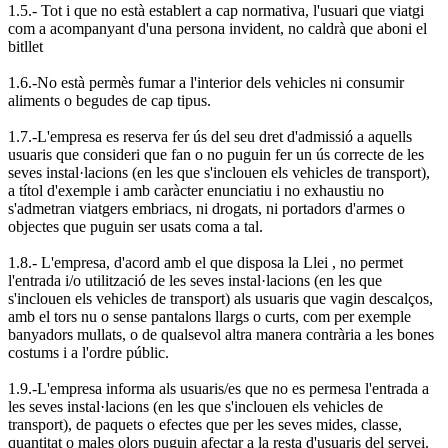
1.5.- Tot i que no està establert a cap normativa, l'usuari que viatgi
com a acompanyant d'una persona invident, no caldrà que aboni el
bitllet
1.6.-No està permès fumar a l'interior dels vehicles ni consumir
aliments o begudes de cap tipus.
1.7.-L'empresa es reserva fer ús del seu dret d'admissió a aquells
usuaris que consideri que fan o no puguin fer un ús correcte de les
seves instal·lacions (en les que s'inclouen els vehicles de transport),
a títol d'exemple i amb caràcter enunciatiu i no exhaustiu no
s'admetran viatgers embriacs, ni drogats, ni portadors d'armes o
objectes que puguin ser usats coma a tal.
1.8.- L'empresa, d'acord amb el que disposa la Llei , no permet
l'entrada i/o utilització de les seves instal·lacions (en les que
s'inclouen els vehicles de transport) als usuaris que vagin descalços,
amb el tors nu o sense pantalons llargs o curts, com per exemple
banyadors mullats, o de qualsevol altra manera contrària a les bones
costums i a l'ordre públic.
1.9.-L'empresa informa als usuaris/es que no es permesa l'entrada a
les seves instal·lacions (en les que s'inclouen els vehicles de
transport), de paquets o efectes que per les seves mides, classe,
quantitat o males olors puguin afectar a la resta d'usuaris del servei.