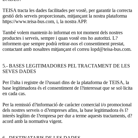
TEISA tracta les dades facilitades per vostè, per garantir la correcta
gestió dels serveis proporcionats, mitjançant la nostra plataforma
https://www.teisa-bus.com, i, la nostra APP.
També volem mantenir-lo informat en tot moment dels nostres
productes i serveis, sempre i quan vostè ens ho autoritzi. L?
informem que sempre podrà retirar-nos el consentiment prestat,
contactant amb nosaltres mitjançant el correu lopd@teisa-bus.com.
5.- BASES LEGITIMADORES PEL TRACTAMENT DE LES
SEVES DADES
Per l?alta i registre de l?usuari dins de la plataforma de TEISA, la
base legitimadora és el consentiment de l?interessat que se sol·licita
en cada cas.
Per la remissió d?informació de caràcter comercial i/o promocional
dels nostres serveis o d?empreses afins, la base legitimadora és l?
interès legítim de l?empresa per dur a terme aquests tractaments, d?
acord amb la normativa vigent.
6.- DESTINATARIS DE LES DADES