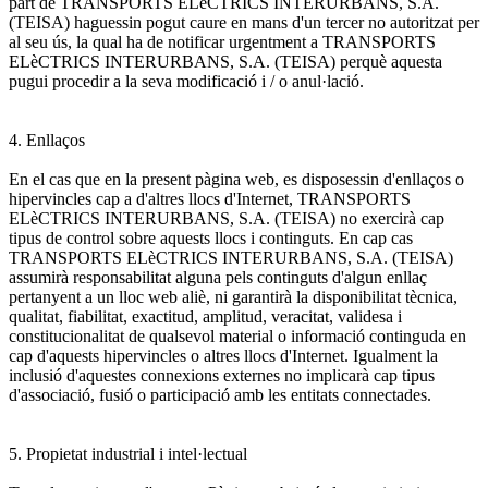
part de TRANSPORTS ELèCTRICS INTERURBANS, S.A.
(TEISA) haguessin pogut caure en mans d'un tercer no autoritzat per
al seu ús, la qual ha de notificar urgentment a TRANSPORTS
ELèCTRICS INTERURBANS, S.A. (TEISA) perquè aquesta
pugui procedir a la seva modificació i / o anul·lació.
4. Enllaços
En el cas que en la present pàgina web, es disposessin d'enllaços o
hipervincles cap a d'altres llocs d'Internet, TRANSPORTS
ELèCTRICS INTERURBANS, S.A. (TEISA) no exercirà cap
tipus de control sobre aquests llocs i continguts. En cap cas
TRANSPORTS ELèCTRICS INTERURBANS, S.A. (TEISA)
assumirà responsabilitat alguna pels continguts d'algun enllaç
pertanyent a un lloc web aliè, ni garantirà la disponibilitat tècnica,
qualitat, fiabilitat, exactitud, amplitud, veracitat, validesa i
constitucionalitat de qualsevol material o informació continguda en
cap d'aquests hipervincles o altres llocs d'Internet. Igualment la
inclusió d'aquestes connexions externes no implicarà cap tipus
d'associació, fusió o participació amb les entitats connectades.
5. Propietat industrial i intel·lectual