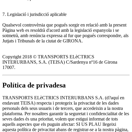
7. Legislació i jurisdicció aplicable
Qualsevol controvèrsia que pogués sorgir en relació amb la present
Pàgina web es resoldrà d'acord amb la legislació espanyola i se
sotmetrà, amb renúncia expressa al fur que pogués correspondre, als
Jutjats i Tribunals de la ciutat de GIRONA.
Copyright 2018 © TRANSPORTS ELèCTRICS
INTERURBANS, S.A. (TEISA) C/Sardenya nº16 de Girona
17007.
Política de privadesa
TRANSPORTS ELèCTRICS INTERURBANS S.A. (d?aquí en
endavant TEISA) respecta i protegeix la privacitat de les dades
personals dels seus usuaris i de tercers, que accedeixin a la nostra
plataforma. Per nosaltres garantir la seguretat i confidencialitat de les
seves dades és una prioritat, volem que estigui informat de tots
aquells aspectes que els puguin afectar: SI US PLAU llegeixi
aquesta política de privacitat abans de registrar-se a la nostra pàgina,