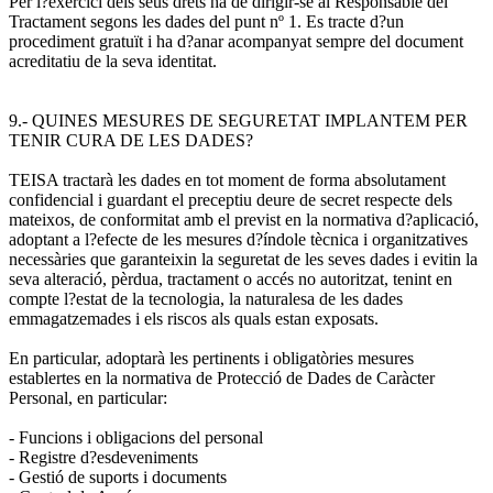
Per l?exercici dels seus drets ha de dirigir-se al Responsable del
Tractament segons les dades del punt nº 1. Es tracte d?un
procediment gratuït i ha d?anar acompanyat sempre del document
acreditatiu de la seva identitat.
9.- QUINES MESURES DE SEGURETAT IMPLANTEM PER
TENIR CURA DE LES DADES?
TEISA tractarà les dades en tot moment de forma absolutament
confidencial i guardant el preceptiu deure de secret respecte dels
mateixos, de conformitat amb el previst en la normativa d?aplicació,
adoptant a l?efecte de les mesures d?índole tècnica i organitzatives
necessàries que garanteixin la seguretat de les seves dades i evitin la
seva alteració, pèrdua, tractament o accés no autoritzat, tenint en
compte l?estat de la tecnologia, la naturalesa de les dades
emmagatzemades i els riscos als quals estan exposats.
En particular, adoptarà les pertinents i obligatòries mesures
establertes en la normativa de Protecció de Dades de Caràcter
Personal, en particular:
- Funcions i obligacions del personal
- Registre d?esdeveniments
- Gestió de suports i documents