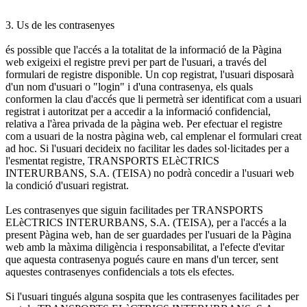
3. Us de les contrasenyes
és possible que l'accés a la totalitat de la informació de la Pàgina
web exigeixi el registre previ per part de l'usuari, a través del
formulari de registre disponible. Un cop registrat, l'usuari disposarà
d'un nom d'usuari o "login" i d'una contrasenya, els quals
conformen la clau d'accés que li permetrà ser identificat com a usuari
registrat i autoritzat per a accedir a la informació confidencial,
relativa a l'àrea privada de la pàgina web. Per efectuar el registre
com a usuari de la nostra pàgina web, cal emplenar el formulari creat
ad hoc. Si l'usuari decideix no facilitar les dades sol·licitades per a
l'esmentat registre, TRANSPORTS ELèCTRICS
INTERURBANS, S.A. (TEISA) no podrà concedir a l'usuari web
la condició d'usuari registrat.
Les contrasenyes que siguin facilitades per TRANSPORTS
ELèCTRICS INTERURBANS, S.A. (TEISA), per a l'accés a la
present Pàgina web, han de ser guardades per l'usuari de la Pàgina
web amb la màxima diligència i responsabilitat, a l'efecte d'evitar
que aquesta contrasenya pogués caure en mans d'un tercer, sent
aquestes contrasenyes confidencials a tots els efectes.
Si l'usuari tingués alguna sospita que les contrasenyes facilitades per