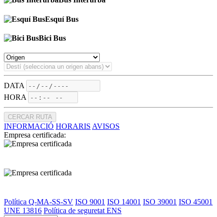
Esquí Bus
Bici Bus
DATA
HORA
CERCAR RUTA
INFORMACIÓ
HORARIS
AVISOS
Empresa certificada:
Política Q-MA-SS-SV
ISO 9001
ISO 14001
ISO 39001
ISO 45001
UNE 13816
Política de seguretat ENS