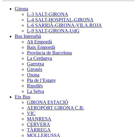
Girona
L-3 SALT-GIRONA
L-4 SALT-HOSPITAL-GIRONA
L-6 SARRIÀ-GIRONA-VILA.ROJA
L-9 SALT-GIRONA-UdG
Bus Interurbà
Alt Empordà
Baix Empordà
Província de Barcelona
La Cerdanya
Garrotxa
Gironès
Osona
Pla de l’Estany
Ripollès
La Selva
Eix Bus
GIRONA ESTACIÓ
AEROPORT GIRONA C.B.
VIC
MANRESA
CERVERA
TÀRREGA
MOLLERUSSA