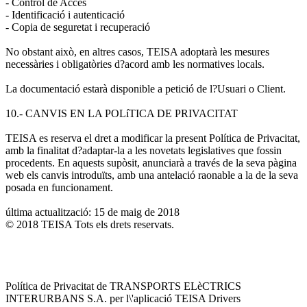
- Control de Accés
- Identificació i autenticació
- Copia de seguretat i recuperació
No obstant això, en altres casos, TEISA adoptarà les mesures
necessàries i obligatòries d?acord amb les normatives locals.
La documentació estarà disponible a petició de l?Usuari o Client.
10.- CANVIS EN LA POLíTICA DE PRIVACITAT
TEISA es reserva el dret a modificar la present Política de Privacitat,
amb la finalitat d?adaptar-la a les novetats legislatives que fossin
procedents. En aquests supòsit, anunciarà a través de la seva pàgina
web els canvis introduïts, amb una antelació raonable a la de la seva
posada en funcionament.
última actualització: 15 de maig de 2018
© 2018 TEISA Tots els drets reservats.
Política de Privacitat de TRANSPORTS ELèCTRICS
INTERURBANS S.A. per l\'aplicació TEISA Drivers