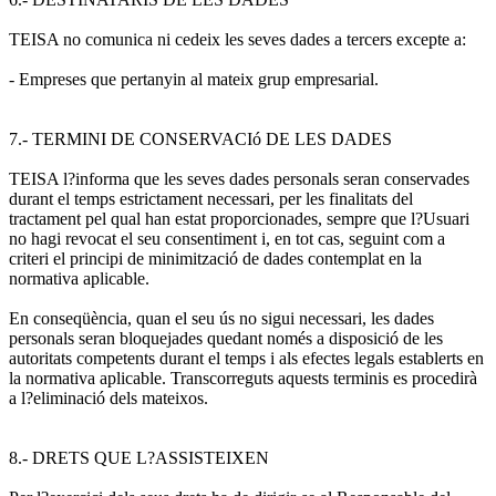
TEISA no comunica ni cedeix les seves dades a tercers excepte a:
- Empreses que pertanyin al mateix grup empresarial.
7.- TERMINI DE CONSERVACIó DE LES DADES
TEISA l?informa que les seves dades personals seran conservades
durant el temps estrictament necessari, per les finalitats del
tractament pel qual han estat proporcionades, sempre que l?Usuari
no hagi revocat el seu consentiment i, en tot cas, seguint com a
criteri el principi de minimització de dades contemplat en la
normativa aplicable.
En conseqüència, quan el seu ús no sigui necessari, les dades
personals seran bloquejades quedant només a disposició de les
autoritats competents durant el temps i als efectes legals establerts en
la normativa aplicable. Transcorreguts aquests terminis es procedirà
a l?eliminació dels mateixos.
8.- DRETS QUE L?ASSISTEIXEN