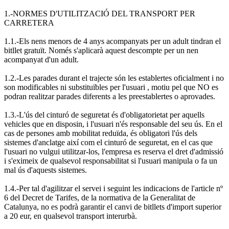
1.-NORMES D'UTILITZACIÓ DEL TRANSPORT PER
CARRETERA
1.1.-Els nens menors de 4 anys acompanyats per un adult tindran el
bitllet gratuït. Només s'aplicarà aquest descompte per un nen
acompanyat d'un adult.
1.2.-Les parades durant el trajecte són les establertes oficialment i no
son modificables ni substituïbles per l'usuari , motiu pel que NO es
podran realitzar parades diferents a les preestablertes o aprovades.
1.3.-L'ús del cinturó de seguretat és d'obligatorietat per aquells
vehicles que en disposin, i l'usuari n'és responsable del seu ús. En el
cas de persones amb mobilitat reduïda, és obligatori l'ús dels
sistemes d'anclatge així com el cinturó de seguretat, en el cas que
l'usuari no vulgui utilitzar-los, l'empresa es reserva el dret d'admissió
i s'eximeix de qualsevol responsabilitat si l'usuari manipula o fa un
mal ús d'aquests sistemes.
1.4.-Per tal d'agilitzar el servei i seguint les indicacions de l'article nº
6 del Decret de Tarifes, de la normativa de la Generalitat de
Catalunya, no es podrà garantir el canvi de bitllets d'import superior
a 20 eur, en qualsevol transport interurbà.