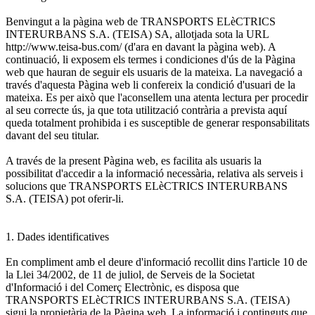
Benvingut a la pàgina web de TRANSPORTS ELèCTRICS
INTERURBANS S.A. (TEISA) SA, allotjada sota la URL
http://www.teisa-bus.com/ (d'ara en davant la pàgina web). A
continuació, li exposem els termes i condiciones d'ús de la Pàgina
web que hauran de seguir els usuaris de la mateixa. La navegació a
través d'aquesta Pàgina web li confereix la condició d'usuari de la
mateixa. Es per això que l'aconsellem una atenta lectura per procedir
al seu correcte ús, ja que tota utilització contrària a prevista aquí
queda totalment prohibida i es susceptible de generar responsabilitats
davant del seu titular.
A través de la present Pàgina web, es facilita als usuaris la
possibilitat d'accedir a la informació necessària, relativa als serveis i
solucions que TRANSPORTS ELèCTRICS INTERURBANS
S.A. (TEISA) pot oferir-li.
1. Dades identificatives
En compliment amb el deure d'informació recollit dins l'article 10 de
la Llei 34/2002, de 11 de juliol, de Serveis de la Societat
d'Informació i del Comerç Electrònic, es disposa que
TRANSPORTS ELèCTRICS INTERURBANS S.A. (TEISA)
sigui la propietària de la Pàgina web. La informació i continguts que