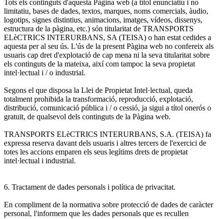
Tots els continguts d'aquesta Pàgina web (a títol enunciatiu i no
limitatiu, bases de dades, textos, marques, noms comercials, àudio,
logotips, signes distintius, animacions, imatges, vídeos, dissenys,
estructura de la pàgina, etc.) són titularitat de TRANSPORTS
ELèCTRICS INTERURBANS, SA (TEISA) o han estat cedides a
aquesta per al seu ús. L'ús de la present Pàgina web no confereix als
usuaris cap dret d'explotació de cap mena ni la seva titularitat sobre
els continguts de la mateixa, així com tampoc la seva propietat
intel·lectual i / o industrial.
Segons el que disposa la Llei de Propietat Intel·lectual, queda
totalment prohibida la transformació, reproducció, explotació,
distribució, comunicació pública i / o cessió, ja sigui a títol onerós o
gratuït, de qualsevol dels continguts de la Pàgina web.
TRANSPORTS ELèCTRICS INTERURBANS, S.A. (TEISA) fa
expressa reserva davant dels usuaris i altres tercers de l'exercici de
totes les accions emparen els seus legítims drets de propietat
intel·lectual i industrial.
6. Tractament de dades personals i política de privacitat.
En compliment de la normativa sobre protecció de dades de caràcter
personal, l'informem que les dades personals que es recullen