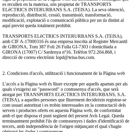
es recullen en la mateixa, són propietat de TRANSPORTS
ELèCTRICS INTERURBANS S.A. (TEISA). La seva obtenció,
reproducció, distribució, cessió, transmissió, transformació,
modificació, explotació o comunicació pública per un ús distint al
aquí previst queda totalment prohibit.
TRANSPORTS ELèCTRICS INTERURBANS S.A. (TEISA),
amb CIF A-17000316 és una empresa inscrita al Registre Mercantil
de GIRONA, Tom 387 Foli 26 Fulla GI-7303 i domiciliada a
GIRONA (17007) C/ Sardenya nº16. Telèfon 972.204.868, i
direcció de correu electrònic lopd@teisa-bus.com.
2. Condicions d'accés, utilització i funcionament de la Pàgina web
L'accés a la Pàgina web és lliure excepte per aquells apartats per als
quals s'exigeixi un "password" o contrasenya d'accés, que serà
atorgat per TRANSPORTS ELèCTRICS INTERURBANS, S.A.
(TEISA), a aquelles persones que lliurement decideixin registrar-se
com usuari autoritzat i es trobin interessades en la contractació dels
serveis i productes oferts en aquesta Pàgina web, de conformitat
amb el que disposa el punt següent del present Avís Legal. Queda
terminantment prohibit l'ús de contrasenyes i dades d'identificació de
tercers, amb independència de l'origen mitjançant el qual s'hagin
obtingut les dades i contrasenyes.