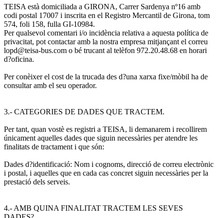
TEISA està domiciliada a GIRONA, Carrer Sardenya nº16 amb
codi postal 17007 i inscrita en el Registro Mercantil de Girona, tom
574, foli 158, fulla GI-10984.
Per qualsevol comentari i/o incidència relativa a aquesta política de
privacitat, pot contactar amb la nostra empresa mitjançant el correu
lopd@teisa-bus.com o bé trucant al telèfon 972.20.48.68 en horari
d?oficina.
Per conèixer el cost de la trucada des d?una xarxa fixe/mòbil ha de
consultar amb el seu operador.
3.- CATEGORIES DE DADES QUE TRACTEM.
Per tant, quan vostè es registri a TEISA, li demanarem i recollirem
únicament aquelles dades que siguin necessàries per atendre les
finalitats de tractament i que són:
Dades d?identificació: Nom i cognoms, direcció de correu electrònic
i postal, i aquelles que en cada cas concret siguin necessàries per la
prestació dels serveis.
4.- AMB QUINA FINALITAT TRACTEM LES SEVES
DADES?