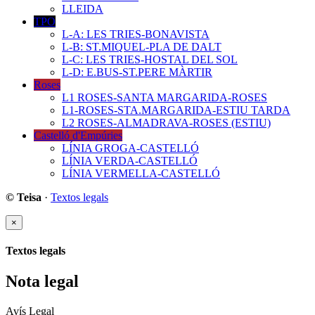
LLEIDA
TPO
L-A: LES TRIES-BONAVISTA
L-B: ST.MIQUEL-PLA DE DALT
L-C: LES TRIES-HOSTAL DEL SOL
L-D: E.BUS-ST.PERE MÀRTIR
Roses
L1 ROSES-SANTA MARGARIDA-ROSES
L1-ROSES-STA.MARGARIDA-ESTIU TARDA
L2 ROSES-ALMADRAVA-ROSES (ESTIU)
Castelló d'Empúries
LÍNIA GROGA-CASTELLÓ
LÍNIA VERDA-CASTELLÓ
LÍNIA VERMELLA-CASTELLÓ
© Teisa
·
Textos legals
×
Textos legals
Nota legal
Avís Legal