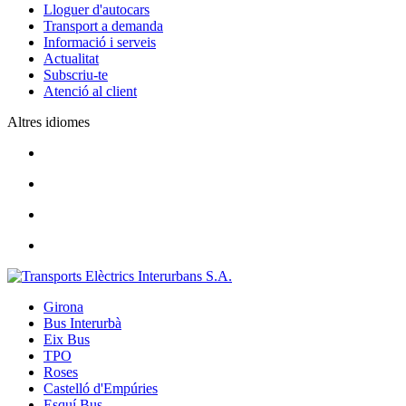
Lloguer d'autocars
Transport a demanda
Informació i serveis
Actualitat
Subscriu-te
Atenció al client
Altres idiomes
Girona
Bus Interurbà
Eix Bus
TPO
Roses
Castelló d'Empúries
Esquí Bus