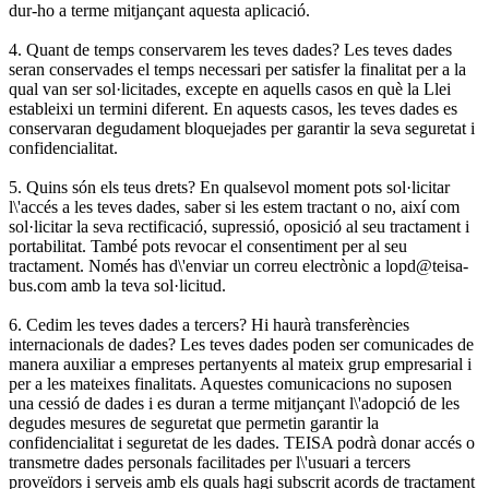
dur-ho a terme mitjançant aquesta aplicació.
4. Quant de temps conservarem les teves dades? Les teves dades
seran conservades el temps necessari per satisfer la finalitat per a la
qual van ser sol·licitades, excepte en aquells casos en què la Llei
estableixi un termini diferent. En aquests casos, les teves dades es
conservaran degudament bloquejades per garantir la seva seguretat i
confidencialitat.
5. Quins són els teus drets? En qualsevol moment pots sol·licitar
l\'accés a les teves dades, saber si les estem tractant o no, així com
sol·licitar la seva rectificació, supressió, oposició al seu tractament i
portabilitat. També pots revocar el consentiment per al seu
tractament. Només has d\'enviar un correu electrònic a lopd@teisa-
bus.com amb la teva sol·licitud.
6. Cedim les teves dades a tercers? Hi haurà transferències
internacionals de dades? Les teves dades poden ser comunicades de
manera auxiliar a empreses pertanyents al mateix grup empresarial i
per a les mateixes finalitats. Aquestes comunicacions no suposen
una cessió de dades i es duran a terme mitjançant l\'adopció de les
degudes mesures de seguretat que permetin garantir la
confidencialitat i seguretat de les dades. TEISA podrà donar accés o
transmetre dades personals facilitades per l\'usuari a tercers
proveïdors i serveis amb els quals hagi subscrit acords de tractament