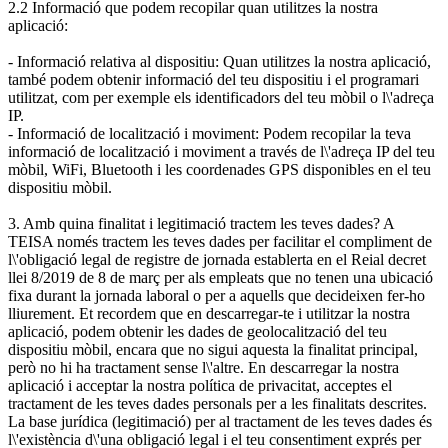
2.2 Informació que podem recopilar quan utilitzes la nostra
aplicació:
- Informació relativa al dispositiu: Quan utilitzes la nostra aplicació,
també podem obtenir informació del teu dispositiu i el programari
utilitzat, com per exemple els identificadors del teu mòbil o l\'adreça
IP.
- Informació de localització i moviment: Podem recopilar la teva
informació de localització i moviment a través de l\'adreça IP del teu
mòbil, WiFi, Bluetooth i les coordenades GPS disponibles en el teu
dispositiu mòbil.
3. Amb quina finalitat i legitimació tractem les teves dades? A
TEISA només tractem les teves dades per facilitar el compliment de
l\'obligació legal de registre de jornada establerta en el Reial decret
llei 8/2019 de 8 de març per als empleats que no tenen una ubicació
fixa durant la jornada laboral o per a aquells que decideixen fer-ho
lliurement. Et recordem que en descarregar-te i utilitzar la nostra
aplicació, podem obtenir les dades de geolocalització del teu
dispositiu mòbil, encara que no sigui aquesta la finalitat principal,
però no hi ha tractament sense l\'altre. En descarregar la nostra
aplicació i acceptar la nostra política de privacitat, acceptes el
tractament de les teves dades personals per a les finalitats descrites.
La base jurídica (legitimació) per al tractament de les teves dades és
l\'existència d\'una obligació legal i el teu consentiment exprés per