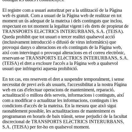
El registre com a usuari autoritzat per a la utilització de la Pàgina
web és gratuït. Com a usuari de la Pàgina web de realitzar en tot
moment un ús adequat de la mateixa i dels continguts que inclou,
respectant en tot moment la legalitat vigent i els drets de propietat de
TRANSPORTS ELèCTRICS INTERURBANS, S.A. (TEISA).
Queda prohibit que tot usuari o tercer realitzi qualsevol acció
(inclusivament introducció o difusió de virus informàtics) que
provoqui danys o alteracions en els continguts de la Pàgina web,
així com intervingui o provoqui alteracions en el correu electrònic,
reservant-se TRANSPORTS ELèCTRICS INTERURBANS, S.A.
(TEISA) el dret a excloure l'accés a la Pàgina web a qualsevol
usuari que infringeixi aquesta prohibició.
En tot cas, ens reservem el dret a suspendre temporalment, i sense
necessitat de previ avís als usuaris, l'accessibilitat a la nostra Pàgina
web en cas d'efectuar operacions de manteniment, reparació,
actualització o millora dels serveis, informacions i continguts, així
com a modificar o actualitzar les informacions, continguts i les
condicions d'accés de la mateixa. En la mesura que això sigui
raonablement possible, les actualitzacions de manteniment es
programaran en horaris de baix trànsit, sense perjudici de la facultat
discrecional de TRANSPORTS ELèCTRICS INTERURBANS,
S.A. (TEISA) per fer-ho en qualsevol moment.