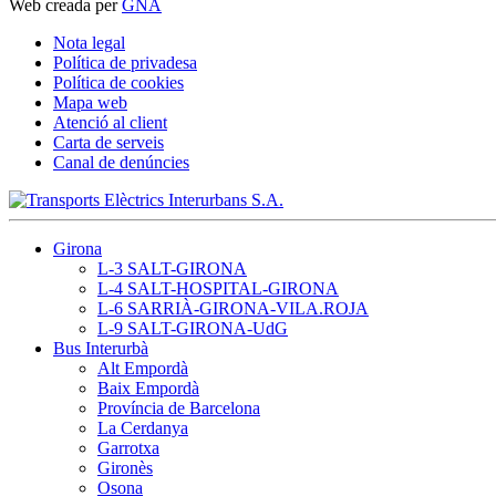
Web creada per
GNA
Nota legal
Política de privadesa
Política de cookies
Mapa web
Atenció al client
Carta de serveis
Canal de denúncies
Girona
L-3 SALT-GIRONA
L-4 SALT-HOSPITAL-GIRONA
L-6 SARRIÀ-GIRONA-VILA.ROJA
L-9 SALT-GIRONA-UdG
Bus Interurbà
Alt Empordà
Baix Empordà
Província de Barcelona
La Cerdanya
Garrotxa
Gironès
Osona