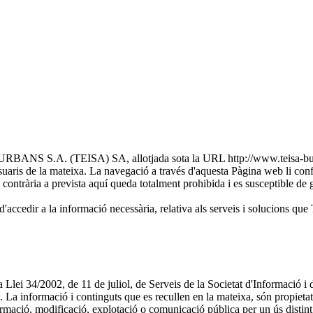
S.A. (TEISA) SA, allotjada sota la URL http://www.teisa-bus.com/
uaris de la mateixa. La navegació a través d'aquesta Pàgina web li conf
ió contrària a prevista aquí queda totalment prohibida i es susceptible de g
ibilitat d'accedir a la informació necessària, relativa als serveis 
de la Llei 34/2002, de 11 de juliol, de Serveis de la Societat d'Info
b. La informació i continguts que es recullen en la mateixa, só
ormació, modificació, explotació o comunicació pública per un ús distint 