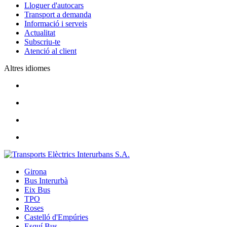
Lloguer d'autocars
Transport a demanda
Informació i serveis
Actualitat
Subscriu-te
Atenció al client
Altres idiomes
Girona
Bus Interurbà
Eix Bus
TPO
Roses
Castelló d'Empúries
Esquí Bus