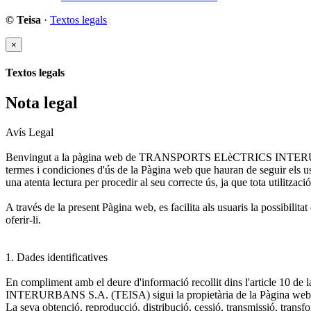
© Teisa
·
Textos legals
×
Textos legals
Nota legal
Avís Legal
Benvingut a la pàgina web de TRANSPORTS ELèCTRICS INTERURBANS 
termes i condiciones d'ús de la Pàgina web que hauran de seguir els us
una atenta lectura per procedir al seu correcte ús, ja que tota utilitzac
A través de la present Pàgina web, es facilita als usuaris la poss
oferir-li.
1. Dades identificatives
En compliment amb el deure d'informació recollit dins l'article 10 
INTERURBANS S.A. (TEISA) sigui la propietària de la Pàgina we
La seva obtenció, reproducció, distribució, cessió, transmissió, transf