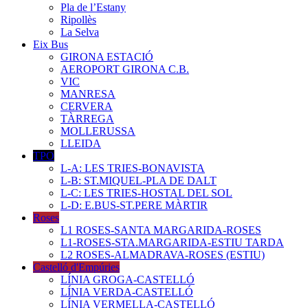
Pla de l’Estany
Ripollès
La Selva
Eix Bus
GIRONA ESTACIÓ
AEROPORT GIRONA C.B.
VIC
MANRESA
CERVERA
TÀRREGA
MOLLERUSSA
LLEIDA
TPO
L-A: LES TRIES-BONAVISTA
L-B: ST.MIQUEL-PLA DE DALT
L-C: LES TRIES-HOSTAL DEL SOL
L-D: E.BUS-ST.PERE MÀRTIR
Roses
L1 ROSES-SANTA MARGARIDA-ROSES
L1-ROSES-STA.MARGARIDA-ESTIU TARDA
L2 ROSES-ALMADRAVA-ROSES (ESTIU)
Castelló d'Empúries
LÍNIA GROGA-CASTELLÓ
LÍNIA VERDA-CASTELLÓ
LÍNIA VERMELLA-CASTELLÓ