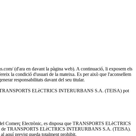
 (d'ara en davant la pàgina web). A continuació, li exposem els
ereix la condició d'usuari de la mateixa. Es per això que l'aconsellem
enerar responsabilitats davant del seu titular.
i solucions que TRANSPORTS ELèCTRICS INTERURBANS S.A. (TEISA) pot
rmació i del Comerç Electrònic, es disposa que TRANSPORTS ELèCTRICS
n propietat de TRANSPORTS ELèCTRICS INTERURBANS S.A. (TEISA).
al aquí previst queda totalment prohibit.