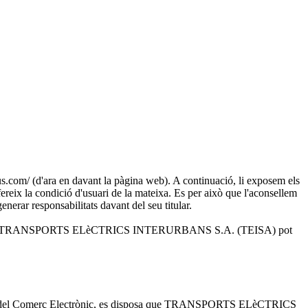
 (d'ara en davant la pàgina web). A continuació, li exposem els
ereix la condició d'usuari de la mateixa. Es per això que l'aconsellem
enerar responsabilitats davant del seu titular.
i solucions que TRANSPORTS ELèCTRICS INTERURBANS S.A. (TEISA) pot
rmació i del Comerç Electrònic, es disposa que TRANSPORTS ELèCTRICS