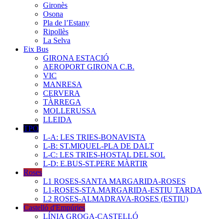
Gironès
Osona
Pla de l’Estany
Ripollès
La Selva
Eix Bus
GIRONA ESTACIÓ
AEROPORT GIRONA C.B.
VIC
MANRESA
CERVERA
TÀRREGA
MOLLERUSSA
LLEIDA
TPO
L-A: LES TRIES-BONAVISTA
L-B: ST.MIQUEL-PLA DE DALT
L-C: LES TRIES-HOSTAL DEL SOL
L-D: E.BUS-ST.PERE MÀRTIR
Roses
L1 ROSES-SANTA MARGARIDA-ROSES
L1-ROSES-STA.MARGARIDA-ESTIU TARDA
L2 ROSES-ALMADRAVA-ROSES (ESTIU)
Castelló d'Empúries
LÍNIA GROGA-CASTELLÓ