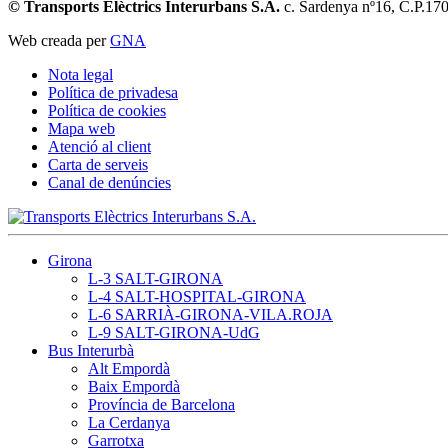
© Transports Elèctrics Interurbans S.A.
c. Sardenya nº16, C.P.17
Web creada per
GNA
Nota legal
Política de privadesa
Política de cookies
Mapa web
Atenció al client
Carta de serveis
Canal de denúncies
Girona
L-3 SALT-GIRONA
L-4 SALT-HOSPITAL-GIRONA
L-6 SARRIÀ-GIRONA-VILA.ROJA
L-9 SALT-GIRONA-UdG
Bus Interurbà
Alt Empordà
Baix Empordà
Província de Barcelona
La Cerdanya
Garrotxa