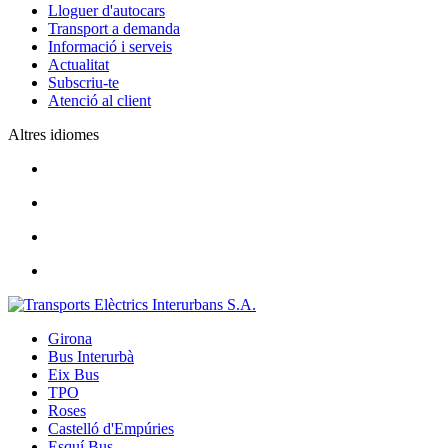
Lloguer d'autocars
Transport a demanda
Informació i serveis
Actualitat
Subscriu-te
Atenció al client
Altres idiomes
Girona
Bus Interurbà
Eix Bus
TPO
Roses
Castelló d'Empúries
Esquí Bus