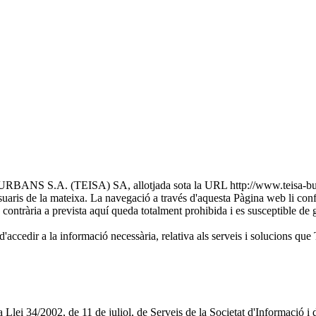
S.A. (TEISA) SA, allotjada sota la URL http://www.teisa-bus.com/
uaris de la mateixa. La navegació a través d'aquesta Pàgina web li conf
ió contrària a prevista aquí queda totalment prohibida i es susceptible de g
ibilitat d'accedir a la informació necessària, relativa als serveis 
de la Llei 34/2002, de 11 de juliol, de Serveis de la Societat d'Info