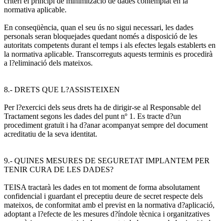
criteri el principi de minimització de dades contemplat en la
normativa aplicable.
En conseqüència, quan el seu ús no sigui necessari, les dades
personals seran bloquejades quedant només a disposició de les
autoritats competents durant el temps i als efectes legals establerts en
la normativa aplicable. Transcorreguts aquests terminis es procedirà
a l?eliminació dels mateixos.
8.- DRETS QUE L?ASSISTEIXEN
Per l?exercici dels seus drets ha de dirigir-se al Responsable del
Tractament segons les dades del punt nº 1. Es tracte d?un
procediment gratuït i ha d?anar acompanyat sempre del document
acreditatiu de la seva identitat.
9.- QUINES MESURES DE SEGURETAT IMPLANTEM PER
TENIR CURA DE LES DADES?
TEISA tractarà les dades en tot moment de forma absolutament
confidencial i guardant el preceptiu deure de secret respecte dels
mateixos, de conformitat amb el previst en la normativa d?aplicació,
adoptant a l?efecte de les mesures d?índole tècnica i organitzatives