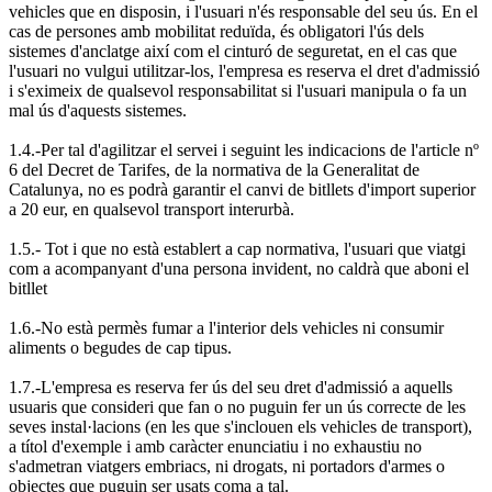
vehicles que en disposin, i l'usuari n'és responsable del seu ús. En el
cas de persones amb mobilitat reduïda, és obligatori l'ús dels
sistemes d'anclatge així com el cinturó de seguretat, en el cas que
l'usuari no vulgui utilitzar-los, l'empresa es reserva el dret d'admissió
i s'eximeix de qualsevol responsabilitat si l'usuari manipula o fa un
mal ús d'aquests sistemes.
1.4.-Per tal d'agilitzar el servei i seguint les indicacions de l'article nº
6 del Decret de Tarifes, de la normativa de la Generalitat de
Catalunya, no es podrà garantir el canvi de bitllets d'import superior
a 20 eur, en qualsevol transport interurbà.
1.5.- Tot i que no està establert a cap normativa, l'usuari que viatgi
com a acompanyant d'una persona invident, no caldrà que aboni el
bitllet
1.6.-No està permès fumar a l'interior dels vehicles ni consumir
aliments o begudes de cap tipus.
1.7.-L'empresa es reserva fer ús del seu dret d'admissió a aquells
usuaris que consideri que fan o no puguin fer un ús correcte de les
seves instal·lacions (en les que s'inclouen els vehicles de transport),
a títol d'exemple i amb caràcter enunciatiu i no exhaustiu no
s'admetran viatgers embriacs, ni drogats, ni portadors d'armes o
objectes que puguin ser usats coma a tal.