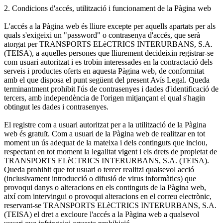
2. Condicions d'accés, utilització i funcionament de la Pàgina web
L'accés a la Pàgina web és lliure excepte per aquells apartats per als
quals s'exigeixi un "password" o contrasenya d'accés, que serà
atorgat per TRANSPORTS ELèCTRICS INTERURBANS, S.A.
(TEISA), a aquelles persones que lliurement decideixin registrar-se
com usuari autoritzat i es trobin interessades en la contractació dels
serveis i productes oferts en aquesta Pàgina web, de conformitat
amb el que disposa el punt següent del present Avís Legal. Queda
terminantment prohibit l'ús de contrasenyes i dades d'identificació de
tercers, amb independència de l'origen mitjançant el qual s'hagin
obtingut les dades i contrasenyes.
El registre com a usuari autoritzat per a la utilització de la Pàgina
web és gratuït. Com a usuari de la Pàgina web de realitzar en tot
moment un ús adequat de la mateixa i dels continguts que inclou,
respectant en tot moment la legalitat vigent i els drets de propietat de
TRANSPORTS ELèCTRICS INTERURBANS, S.A. (TEISA).
Queda prohibit que tot usuari o tercer realitzi qualsevol acció
(inclusivament introducció o difusió de virus informàtics) que
provoqui danys o alteracions en els continguts de la Pàgina web,
així com intervingui o provoqui alteracions en el correu electrònic,
reservant-se TRANSPORTS ELèCTRICS INTERURBANS, S.A.
(TEISA) el dret a excloure l'accés a la Pàgina web a qualsevol