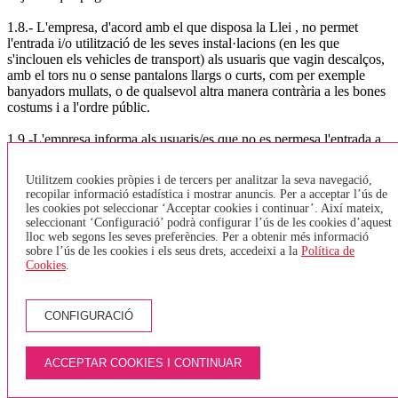
1.8.- L'empresa, d'acord amb el que disposa la Llei , no permet
l'entrada i/o utilització de les seves instal·lacions (en les que
s'inclouen els vehicles de transport) als usuaris que vagin descalços,
amb el tors nu o sense pantalons llargs o curts, com per exemple
banyadors mullats, o de qualsevol altra manera contrària a les bones
costums i a l'ordre públic.
1.9.-L'empresa informa als usuaris/es que no es permesa l'entrada a
les seves instal·lacions (en les que s'inclouen els vehicles de
transport), de paquets o efectes que per les seves mides, classe,
Utilitzem cookies pròpies i de tercers per analitzar la seva navegació,
quantitat o males olors puguin afectar a la resta d'usuaris del servei.
recopilar informació estadística i mostrar anuncis. Per a acceptar l’ús de
Tampoc es permet l'entrada d'equipatge i/o paquets amb matèries
les cookies pot seleccionar ‘Acceptar cookies i continuar’. Així mateix,
perilloses o objectes perillosos.
seleccionant ‘Configuració’ podrà configurar l’ús de les cookies d’aquest
lloc web segons les seves preferències. Per a obtenir més informació
1.10.-L'empresa no permet l'entrada d'animals dins dels vehicles, a
sobre l’ús de les cookies i els seus drets, accedeixi a la
Política de
Cookies
.
excepció dels gossos pigall per a invidents. Només es permetrà
l'entrada d'animals, dins de la bodega del vehicle i mitjançant l'ús de
transportins homologats.
CONFIGURACIÓ
1.11.-. Bicicletes :
D'acord amb l'Ordre TES/376/2014, que fa referència a la normativa
ACCEPTAR COOKIES I CONTINUAR
sobre el transport de bicicletes. i segons el que regular l'article 8, la
normativa a seguir per l'empresa TEISA serà: TRANSPORT