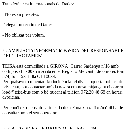
Transferències Internacionals de Dades:
- No estan previstes.
Delegat protecció de Dades:
- No obligat per volum.
2.- AMPLIACIó INFORMACIó BàSICA DEL RESPONSABLE
DEL TRACTAMENT
TEISA està domiciliada a GIRONA, Carrer Sardenya nº16 amb
codi postal 17007 i inscrita en el Registro Mercantil de Girona, tom
574, foli 158, fulla GI-10984.
Per qualsevol comentari i/o incidència relativa a aquesta política de
privacitat, pot contactar amb la nostra empresa mitjançant el correu
lopd@teisa-bus.com o bé trucant al telèfon 972.20.48.68 en horari
d?oficina.
Per conèixer el cost de la trucada des d?una xarxa fixe/mòbil ha de
consultar amb el seu operador.
3.- CATEGORIES DE DADES QUE TRACTEM.