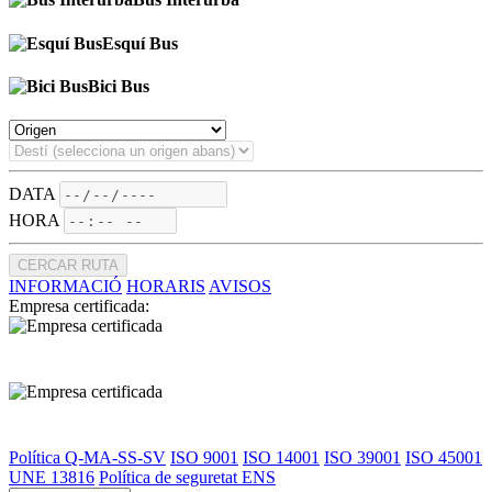
Esquí Bus
Bici Bus
DATA
HORA
CERCAR RUTA
INFORMACIÓ
HORARIS
AVISOS
Empresa certificada:
Política Q-MA-SS-SV
ISO 9001
ISO 14001
ISO 39001
ISO 45001
UNE 13816
Política de seguretat ENS