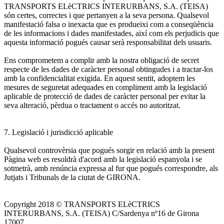
TRANSPORTS ELèCTRICS INTERURBANS, S.A. (TEISA)
són certes, correctes i que pertanyen a la seva persona. Qualsevol
manifestació falsa o inexacta que es produeixi com a conseqüència
de les informacions i dades manifestades, així com els perjudicis que
aquesta informació pogués causar serà responsabilitat dels usuaris.
Ens comprometem a complir amb la nostra obligació de secret
respecte de les dades de caràcter personal obtingudes i a tractar-los
amb la confidencialitat exigida. En aquest sentit, adoptem les
mesures de seguretat adequades en compliment amb la legislació
aplicable de protecció de dades de caràcter personal per evitar la
seva alteració, pèrdua o tractament o accés no autoritzat.
7. Legislació i jurisdicció aplicable
Qualsevol controvèrsia que pogués sorgir en relació amb la present
Pàgina web es resoldrà d'acord amb la legislació espanyola i se
sotmetrà, amb renúncia expressa al fur que pogués correspondre, als
Jutjats i Tribunals de la ciutat de GIRONA.
Copyright 2018 © TRANSPORTS ELèCTRICS
INTERURBANS, S.A. (TEISA) C/Sardenya nº16 de Girona
17007.