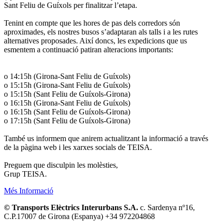
Sant Feliu de Guíxols per finalitzar l’etapa.
Tenint en compte que les hores de pas dels corredors són
aproximades, els nostres busos s’adaptaran als talls i a les rutes
alternatives proposades. Així doncs, les expedicions que us
esmentem a continuació patiran alteracions importants:
o 14:15h (Girona-Sant Feliu de Guíxols)
o 15:15h (Girona-Sant Feliu de Guíxols)
o 15:15h (Sant Feliu de Guíxols-Girona)
o 16:15h (Girona-Sant Feliu de Guíxols)
o 16:15h (Sant Feliu de Guíxols-Girona)
o 17:15h (Sant Feliu de Guíxols-Girona)
També us informem que anirem actualitzant la informació a través
de la pàgina web i les xarxes socials de TEISA.
Preguem que disculpin les molèsties,
Grup TEISA.
Més Informació
© Transports Elèctrics Interurbans S.A.
c. Sardenya nº16,
C.P.17007 de Girona (Espanya) +34 972204868