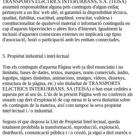
TRANSPORTS ELèCTRICS INTERURBANS, S.A. (TEISA)
assumirà responsabilitat alguna pels continguts d'algun enllaç
pertanyent a un lloc web aliè, ni garantirà la disponibilitat tècnica,
qualitat, fiabilitat, exactitud, amplitud, veracitat, validesa i
constitucionalitat de qualsevol material o informació continguda en
cap d'aquests hipervincles o altres llocs d'Internet. Igualment la
inclusió d'aquestes connexions externes no implicarà cap tipus
d'associació, fusió o participació amb les entitats connectades.
5. Propietat industrial i intel·lectual
Tots els continguts d'aquesta Pàgina web (a títol enunciatiu i no
limitatiu, bases de dades, textos, marques, noms comercials, àudio,
logotips, signes distintius, animacions, imatges, vídeos, dissenys,
estructura de la pàgina, etc.) són titularitat de TRANSPORTS
ELèCTRICS INTERURBANS, SA (TEISA) o han estat cedides a
aquesta per al seu ús. L'ús de la present Pàgina web no confereix als
usuaris cap dret d'explotació de cap mena ni la seva titularitat sobre
els continguts de la mateixa, així com tampoc la seva propietat
intel·lectual i / o industrial.
Segons el que disposa la Llei de Propietat Intel·lectual, queda
totalment prohibida la transformació, reproducció, explotació,
distribució, comunicació pública i / o cessió, ja sigui a títol onerós o