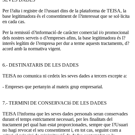
Per l?alta i registre de l?usuari dins de la plataforma de TEISA, la
base legitimadora és el consentiment de l?interessat que se sol·licita
en cada cas.
Per la remissió d?informació de caràcter comercial i/o promocional
dels nostres serveis o d?empreses afins, la base legitimadora és l?
interès legítim de l?empresa per dur a terme aquests tractaments, d?
acord amb la normativa vigent.
6.- DESTINATARIS DE LES DADES
TEISA no comunica ni cedeix les seves dades a tercers excepte a:
- Empreses que pertanyin al mateix grup empresarial.
7.- TERMINI DE CONSERVACIó DE LES DADES
TEISA l?informa que les seves dades personals seran conservades
durant el temps estrictament necessari, per les finalitats del
tractament pel qual han estat proporcionades, sempre que l?Usuari
no hagi revocat el seu consentiment i, en tot cas, seguint com a