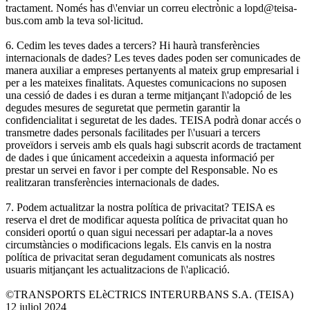
tractament. Només has d\'enviar un correu electrònic a lopd@teisa-
bus.com amb la teva sol·licitud.
6. Cedim les teves dades a tercers? Hi haurà transferències
internacionals de dades? Les teves dades poden ser comunicades de
manera auxiliar a empreses pertanyents al mateix grup empresarial i
per a les mateixes finalitats. Aquestes comunicacions no suposen
una cessió de dades i es duran a terme mitjançant l\'adopció de les
degudes mesures de seguretat que permetin garantir la
confidencialitat i seguretat de les dades. TEISA podrà donar accés o
transmetre dades personals facilitades per l\'usuari a tercers
proveïdors i serveis amb els quals hagi subscrit acords de tractament
de dades i que únicament accedeixin a aquesta informació per
prestar un servei en favor i per compte del Responsable. No es
realitzaran transferències internacionals de dades.
7. Podem actualitzar la nostra política de privacitat? TEISA es
reserva el dret de modificar aquesta política de privacitat quan ho
consideri oportú o quan sigui necessari per adaptar-la a noves
circumstàncies o modificacions legals. Els canvis en la nostra
política de privacitat seran degudament comunicats als nostres
usuaris mitjançant les actualitzacions de l\'aplicació.
©TRANSPORTS ELèCTRICS INTERURBANS S.A. (TEISA)
12 juliol 2024