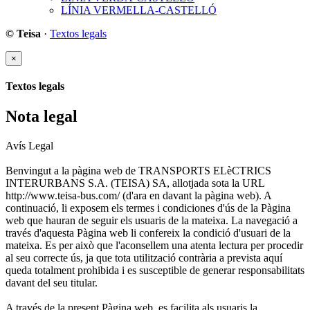
LÍNIA VERMELLA-CASTELLÓ
© Teisa
·
Textos legals
×
Textos legals
Nota legal
Avís Legal
Benvingut a la pàgina web de TRANSPORTS ELèCTRICS
INTERURBANS S.A. (TEISA) SA, allotjada sota la URL
http://www.teisa-bus.com/ (d'ara en davant la pàgina web). A
continuació, li exposem els termes i condiciones d'ús de la Pàgina
web que hauran de seguir els usuaris de la mateixa. La navegació a
través d'aquesta Pàgina web li confereix la condició d'usuari de la
mateixa. Es per això que l'aconsellem una atenta lectura per procedir
al seu correcte ús, ja que tota utilització contrària a prevista aquí
queda totalment prohibida i es susceptible de generar responsabilitats
davant del seu titular.
A través de la present Pàgina web, es facilita als usuaris la