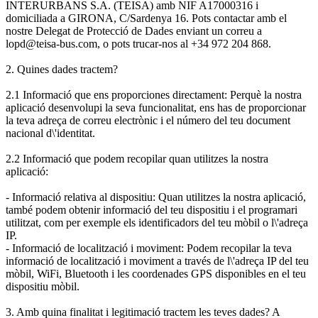
INTERURBANS S.A. (TEISA) amb NIF A17000316 i
domiciliada a GIRONA, C/Sardenya 16. Pots contactar amb el
nostre Delegat de Protecció de Dades enviant un correu a
lopd@teisa-bus.com, o pots trucar-nos al +34 972 204 868.
2. Quines dades tractem?
2.1 Informació que ens proporciones directament: Perquè la nostra
aplicació desenvolupi la seva funcionalitat, ens has de proporcionar
la teva adreça de correu electrònic i el número del teu document
nacional d\'identitat.
2.2 Informació que podem recopilar quan utilitzes la nostra
aplicació:
- Informació relativa al dispositiu: Quan utilitzes la nostra aplicació,
també podem obtenir informació del teu dispositiu i el programari
utilitzat, com per exemple els identificadors del teu mòbil o l\'adreça
IP.
- Informació de localització i moviment: Podem recopilar la teva
informació de localització i moviment a través de l\'adreça IP del teu
mòbil, WiFi, Bluetooth i les coordenades GPS disponibles en el teu
dispositiu mòbil.
3. Amb quina finalitat i legitimació tractem les teves dades? A