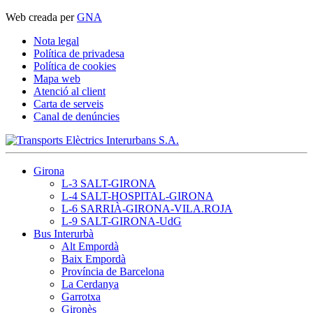
Web creada per
GNA
Nota legal
Política de privadesa
Política de cookies
Mapa web
Atenció al client
Carta de serveis
Canal de denúncies
Girona
L-3 SALT-GIRONA
L-4 SALT-HOSPITAL-GIRONA
L-6 SARRIÀ-GIRONA-VILA.ROJA
L-9 SALT-GIRONA-UdG
Bus Interurbà
Alt Empordà
Baix Empordà
Província de Barcelona
La Cerdanya
Garrotxa
Gironès