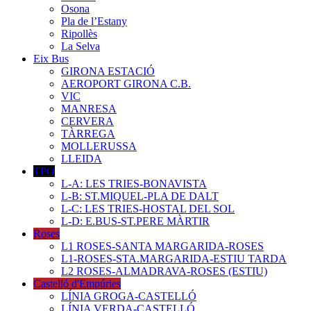
Osona
Pla de l’Estany
Ripollès
La Selva
Eix Bus
GIRONA ESTACIÓ
AEROPORT GIRONA C.B.
VIC
MANRESA
CERVERA
TÀRREGA
MOLLERUSSA
LLEIDA
TPO
L-A: LES TRIES-BONAVISTA
L-B: ST.MIQUEL-PLA DE DALT
L-C: LES TRIES-HOSTAL DEL SOL
L-D: E.BUS-ST.PERE MÀRTIR
Roses
L1 ROSES-SANTA MARGARIDA-ROSES
L1-ROSES-STA.MARGARIDA-ESTIU TARDA
L2 ROSES-ALMADRAVA-ROSES (ESTIU)
Castelló d'Empúries
LÍNIA GROGA-CASTELLÓ
LÍNIA VERDA-CASTELLÓ