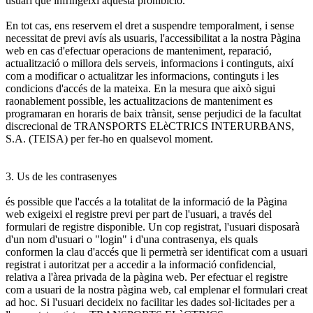
usuari que infringeixi aquesta prohibició.
En tot cas, ens reservem el dret a suspendre temporalment, i sense
necessitat de previ avís als usuaris, l'accessibilitat a la nostra Pàgina
web en cas d'efectuar operacions de manteniment, reparació,
actualització o millora dels serveis, informacions i continguts, així
com a modificar o actualitzar les informacions, continguts i les
condicions d'accés de la mateixa. En la mesura que això sigui
raonablement possible, les actualitzacions de manteniment es
programaran en horaris de baix trànsit, sense perjudici de la facultat
discrecional de TRANSPORTS ELèCTRICS INTERURBANS,
S.A. (TEISA) per fer-ho en qualsevol moment.
3. Us de les contrasenyes
és possible que l'accés a la totalitat de la informació de la Pàgina
web exigeixi el registre previ per part de l'usuari, a través del
formulari de registre disponible. Un cop registrat, l'usuari disposarà
d'un nom d'usuari o "login" i d'una contrasenya, els quals
conformen la clau d'accés que li permetrà ser identificat com a usuari
registrat i autoritzat per a accedir a la informació confidencial,
relativa a l'àrea privada de la pàgina web. Per efectuar el registre
com a usuari de la nostra pàgina web, cal emplenar el formulari creat
ad hoc. Si l'usuari decideix no facilitar les dades sol·licitades per a