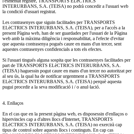
l'esmentat registre, TRANSPORTS ELèCTRICS
INTERURBANS, S.A. (TEISA) no podrà concedir a l'usuari web
la condició d'usuari registrat.
Les contrasenyes que siguin facilitades per TRANSPORTS
ELèCTRICS INTERURBANS, S.A. (TEISA), per a l'accés a la
present Pàgina web, han de ser guardades per l'usuari de la Pàgina
web amb la màxima diligència i responsabilitat, a l'efecte d'evitar
que aquesta contrasenya pogués caure en mans d'un tercer, sent
aquestes contrasenyes confidencials a tots els efectes.
Si l'usuari tingués alguna sospita que les contrasenyes facilitades per
part de TRANSPORTS ELèCTRICS INTERURBANS, S.A.
(TEISA) haguessin pogut caure en mans d'un tercer no autoritzat per
al seu ús, la qual ha de notificar urgentment a TRANSPORTS
ELèCTRICS INTERURBANS, S.A. (TEISA) perquè aquesta
pugui procedir a la seva modificació i / o anul·lació.
4. Enllaços
En el cas que en la present pàgina web, es disposessin d'enllaços o
hipervincles cap a d'altres llocs d'Internet, TRANSPORTS
ELèCTRICS INTERURBANS, S.A. (TEISA) no exercirà cap
tipus de control sobre aquests llocs i continguts. En cap cas