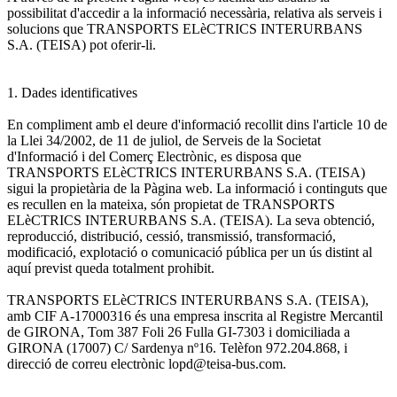
possibilitat d'accedir a la informació necessària, relativa als serveis i
solucions que TRANSPORTS ELèCTRICS INTERURBANS
S.A. (TEISA) pot oferir-li.
1. Dades identificatives
En compliment amb el deure d'informació recollit dins l'article 10 de
la Llei 34/2002, de 11 de juliol, de Serveis de la Societat
d'Informació i del Comerç Electrònic, es disposa que
TRANSPORTS ELèCTRICS INTERURBANS S.A. (TEISA)
sigui la propietària de la Pàgina web. La informació i continguts que
es recullen en la mateixa, són propietat de TRANSPORTS
ELèCTRICS INTERURBANS S.A. (TEISA). La seva obtenció,
reproducció, distribució, cessió, transmissió, transformació,
modificació, explotació o comunicació pública per un ús distint al
aquí previst queda totalment prohibit.
TRANSPORTS ELèCTRICS INTERURBANS S.A. (TEISA),
amb CIF A-17000316 és una empresa inscrita al Registre Mercantil
de GIRONA, Tom 387 Foli 26 Fulla GI-7303 i domiciliada a
GIRONA (17007) C/ Sardenya nº16. Telèfon 972.204.868, i
direcció de correu electrònic lopd@teisa-bus.com.