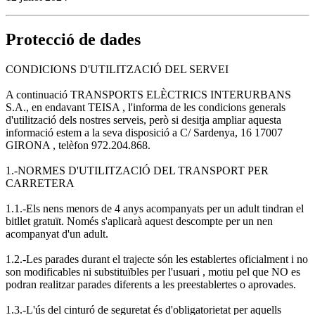
Protecció de dades
CONDICIONS D'UTILITZACIÓ DEL SERVEI
A continuació TRANSPORTS ELÈCTRICS INTERURBANS
S.A., en endavant TEISA , l'informa de les condicions generals
d'utilització dels nostres serveis, però si desitja ampliar aquesta
informació estem a la seva disposició a C/ Sardenya, 16 17007
GIRONA , telèfon 972.204.868.
1.-NORMES D'UTILITZACIÓ DEL TRANSPORT PER
CARRETERA
1.1.-Els nens menors de 4 anys acompanyats per un adult tindran el
bitllet gratuït. Només s'aplicarà aquest descompte per un nen
acompanyat d'un adult.
1.2.-Les parades durant el trajecte són les establertes oficialment i no
son modificables ni substituïbles per l'usuari , motiu pel que NO es
podran realitzar parades diferents a les preestablertes o aprovades.
1.3.-L'ús del cinturó de seguretat és d'obligatorietat per aquells