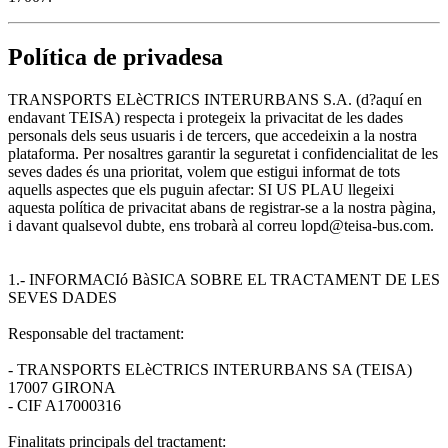
Política de privadesa
TRANSPORTS ELèCTRICS INTERURBANS S.A. (d?aquí en
endavant TEISA) respecta i protegeix la privacitat de les dades
personals dels seus usuaris i de tercers, que accedeixin a la nostra
plataforma. Per nosaltres garantir la seguretat i confidencialitat de les
seves dades és una prioritat, volem que estigui informat de tots
aquells aspectes que els puguin afectar: SI US PLAU llegeixi
aquesta política de privacitat abans de registrar-se a la nostra pàgina,
i davant qualsevol dubte, ens trobarà al correu lopd@teisa-bus.com.
1.- INFORMACIó BàSICA SOBRE EL TRACTAMENT DE LES
SEVES DADES
Responsable del tractament:
- TRANSPORTS ELèCTRICS INTERURBANS SA (TEISA)
17007 GIRONA
- CIF A17000316
Finalitats principals del tractament: