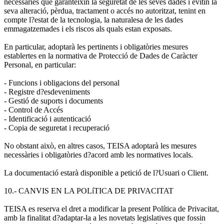
necessàries que garanteixin la seguretat de les seves dades i evitin la
seva alteració, pèrdua, tractament o accés no autoritzat, tenint en
compte l?estat de la tecnologia, la naturalesa de les dades
emmagatzemades i els riscos als quals estan exposats.
En particular, adoptarà les pertinents i obligatòries mesures
establertes en la normativa de Protecció de Dades de Caràcter
Personal, en particular:
- Funcions i obligacions del personal
- Registre d?esdeveniments
- Gestió de suports i documents
- Control de Accés
- Identificació i autenticació
- Copia de seguretat i recuperació
No obstant això, en altres casos, TEISA adoptarà les mesures
necessàries i obligatòries d?acord amb les normatives locals.
La documentació estarà disponible a petició de l?Usuari o Client.
10.- CANVIS EN LA POLíTICA DE PRIVACITAT
TEISA es reserva el dret a modificar la present Política de Privacitat,
amb la finalitat d?adaptar-la a les novetats legislatives que fossin