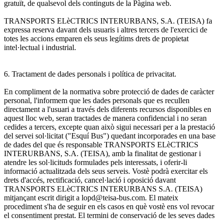
gratuït, de qualsevol dels continguts de la Pàgina web.
TRANSPORTS ELèCTRICS INTERURBANS, S.A. (TEISA) fa
expressa reserva davant dels usuaris i altres tercers de l'exercici de
totes les accions emparen els seus legítims drets de propietat
intel·lectual i industrial.
6. Tractament de dades personals i política de privacitat.
En compliment de la normativa sobre protecció de dades de caràcter
personal, l'informem que les dades personals que es recullen
directament a l'usuari a través dels diferents recursos disponibles en
aquest lloc web, seran tractades de manera confidencial i no seran
cedides a tercers, excepte quan això sigui necessari per a la prestació
del servei sol·licitat ("Esquí Bus") quedant incorporades en una base
de dades del que és responsable TRANSPORTS ELèCTRICS
INTERURBANS, S.A. (TEISA), amb la finalitat de gestionar i
atendre les sol·licituds formulades pels interessats, i oferir-li
informació actualitzada dels seus serveis. Vostè podrà exercitar els
drets d'accés, rectificació, cancel·lació i oposició davant
TRANSPORTS ELèCTRICS INTERURBANS S.A. (TEISA)
mitjançant escrit dirigit a lopd@teisa-bus.com. El mateix
procediment s'ha de seguir en els casos en què vostè ens vol revocar
el consentiment prestat. El termini de conservació de les seves dades