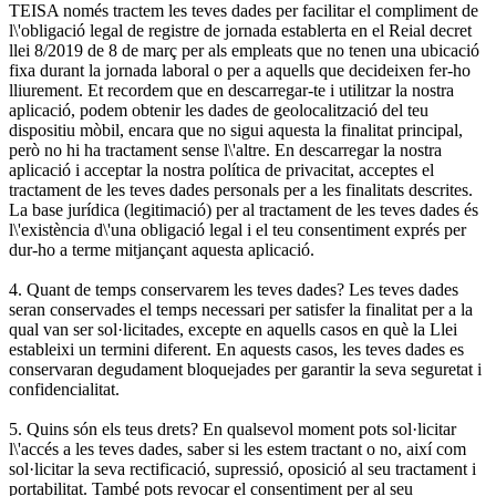
TEISA només tractem les teves dades per facilitar el compliment de
l\'obligació legal de registre de jornada establerta en el Reial decret
llei 8/2019 de 8 de març per als empleats que no tenen una ubicació
fixa durant la jornada laboral o per a aquells que decideixen fer-ho
lliurement. Et recordem que en descarregar-te i utilitzar la nostra
aplicació, podem obtenir les dades de geolocalització del teu
dispositiu mòbil, encara que no sigui aquesta la finalitat principal,
però no hi ha tractament sense l\'altre. En descarregar la nostra
aplicació i acceptar la nostra política de privacitat, acceptes el
tractament de les teves dades personals per a les finalitats descrites.
La base jurídica (legitimació) per al tractament de les teves dades és
l\'existència d\'una obligació legal i el teu consentiment exprés per
dur-ho a terme mitjançant aquesta aplicació.
4. Quant de temps conservarem les teves dades? Les teves dades
seran conservades el temps necessari per satisfer la finalitat per a la
qual van ser sol·licitades, excepte en aquells casos en què la Llei
estableixi un termini diferent. En aquests casos, les teves dades es
conservaran degudament bloquejades per garantir la seva seguretat i
confidencialitat.
5. Quins són els teus drets? En qualsevol moment pots sol·licitar
l\'accés a les teves dades, saber si les estem tractant o no, així com
sol·licitar la seva rectificació, supressió, oposició al seu tractament i
portabilitat. També pots revocar el consentiment per al seu