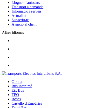
Lloguer d'autocars
Transport a demanda
Informació i serveis
Actualitat
Subscriu-te
Atenció al client
Altres idiomes
Girona
Bus Interurbà
Eix Bus
TPO
Roses
Castelló d'Empúries
Esquí Bus