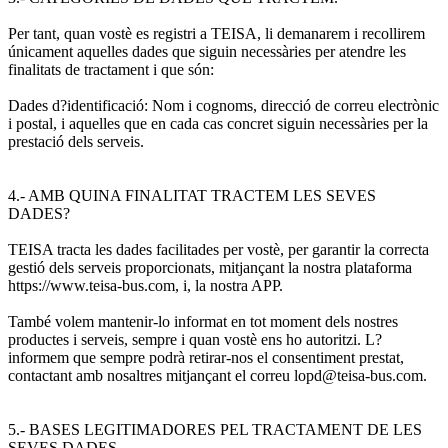
Per tant, quan vostè es registri a TEISA, li demanarem i recollirem
únicament aquelles dades que siguin necessàries per atendre les
finalitats de tractament i que són:
Dades d?identificació: Nom i cognoms, direcció de correu electrònic
i postal, i aquelles que en cada cas concret siguin necessàries per la
prestació dels serveis.
4.- AMB QUINA FINALITAT TRACTEM LES SEVES
DADES?
TEISA tracta les dades facilitades per vostè, per garantir la correcta
gestió dels serveis proporcionats, mitjançant la nostra plataforma
https://www.teisa-bus.com, i, la nostra APP.
També volem mantenir-lo informat en tot moment dels nostres
productes i serveis, sempre i quan vostè ens ho autoritzi. L?
informem que sempre podrà retirar-nos el consentiment prestat,
contactant amb nosaltres mitjançant el correu lopd@teisa-bus.com.
5.- BASES LEGITIMADORES PEL TRACTAMENT DE LES
SEVES DADES