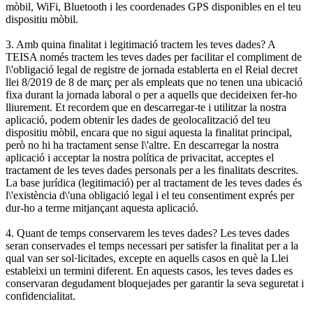
mòbil, WiFi, Bluetooth i les coordenades GPS disponibles en el teu
dispositiu mòbil.
3. Amb quina finalitat i legitimació tractem les teves dades? A
TEISA només tractem les teves dades per facilitar el compliment de
l\'obligació legal de registre de jornada establerta en el Reial decret
llei 8/2019 de 8 de març per als empleats que no tenen una ubicació
fixa durant la jornada laboral o per a aquells que decideixen fer-ho
lliurement. Et recordem que en descarregar-te i utilitzar la nostra
aplicació, podem obtenir les dades de geolocalització del teu
dispositiu mòbil, encara que no sigui aquesta la finalitat principal,
però no hi ha tractament sense l\'altre. En descarregar la nostra
aplicació i acceptar la nostra política de privacitat, acceptes el
tractament de les teves dades personals per a les finalitats descrites.
La base jurídica (legitimació) per al tractament de les teves dades és
l\'existència d\'una obligació legal i el teu consentiment exprés per
dur-ho a terme mitjançant aquesta aplicació.
4. Quant de temps conservarem les teves dades? Les teves dades
seran conservades el temps necessari per satisfer la finalitat per a la
qual van ser sol·licitades, excepte en aquells casos en què la Llei
estableixi un termini diferent. En aquests casos, les teves dades es
conservaran degudament bloquejades per garantir la seva seguretat i
confidencialitat.