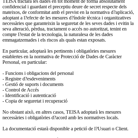
TEISA tractarà les dades en tot moment de forma absolutament
confidencial i guardant el preceptiu deure de secret respecte dels
mateixos, de conformitat amb el previst en la normativa d?aplicació,
adoptant a l?efecte de les mesures d?índole tècnica i organitzatives
necessàries que garanteixin la seguretat de les seves dades i evitin la
seva alteració, pèrdua, tractament o accés no autoritzat, tenint en
compte l?estat de la tecnologia, la naturalesa de les dades
emmagatzemades i els riscos als quals estan exposats.
En particular, adoptarà les pertinents i obligatòries mesures
establertes en la normativa de Protecció de Dades de Caràcter
Personal, en particular:
- Funcions i obligacions del personal
- Registre d?esdeveniments
- Gestió de suports i documents
- Control de Accés
- Identificació i autenticació
- Copia de seguretat i recuperació
No obstant això, en altres casos, TEISA adoptarà les mesures
necessàries i obligatòries d?acord amb les normatives locals.
La documentació estarà disponible a petició de l?Usuari o Client.