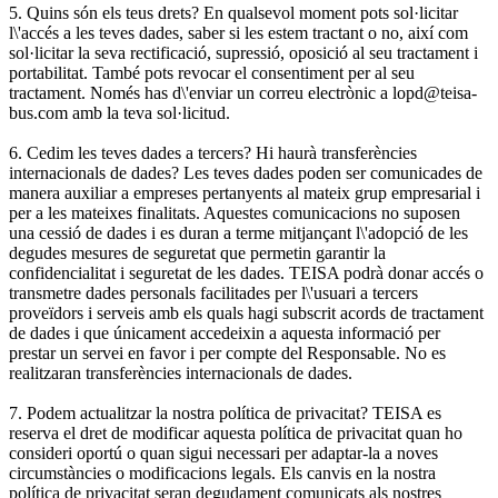
5. Quins són els teus drets? En qualsevol moment pots sol·licitar
l\'accés a les teves dades, saber si les estem tractant o no, així com
sol·licitar la seva rectificació, supressió, oposició al seu tractament i
portabilitat. També pots revocar el consentiment per al seu
tractament. Només has d\'enviar un correu electrònic a lopd@teisa-
bus.com amb la teva sol·licitud.
6. Cedim les teves dades a tercers? Hi haurà transferències
internacionals de dades? Les teves dades poden ser comunicades de
manera auxiliar a empreses pertanyents al mateix grup empresarial i
per a les mateixes finalitats. Aquestes comunicacions no suposen
una cessió de dades i es duran a terme mitjançant l\'adopció de les
degudes mesures de seguretat que permetin garantir la
confidencialitat i seguretat de les dades. TEISA podrà donar accés o
transmetre dades personals facilitades per l\'usuari a tercers
proveïdors i serveis amb els quals hagi subscrit acords de tractament
de dades i que únicament accedeixin a aquesta informació per
prestar un servei en favor i per compte del Responsable. No es
realitzaran transferències internacionals de dades.
7. Podem actualitzar la nostra política de privacitat? TEISA es
reserva el dret de modificar aquesta política de privacitat quan ho
consideri oportú o quan sigui necessari per adaptar-la a noves
circumstàncies o modificacions legals. Els canvis en la nostra
política de privacitat seran degudament comunicats als nostres