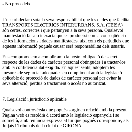
- No procedeix.
L'usuari declara sota la seva responsabilitat que les dades que facilita
TRANSPORTS ELèCTRICS INTERURBANS, S.A. (TEISA)
són certes, correctes i que pertanyen a la seva persona. Qualsevol
manifestació falsa o inexacta que es produeixi com a conseqüència
de les informacions i dades manifestades, així com els perjudicis que
aquesta informació pogués causar serà responsabilitat dels usuaris.
Ens comprometem a complir amb la nostra obligació de secret
respecte de les dades de caràcter personal obtingudes i a tractar-los
amb la confidencialitat exigida. En aquest sentit, adoptem les
mesures de seguretat adequades en compliment amb la legislació
aplicable de protecció de dades de caràcter personal per evitar la
seva alteració, pèrdua o tractament o accés no autoritzat.
7. Legislació i jurisdicció aplicable
Qualsevol controvèrsia que pogués sorgir en relació amb la present
Pàgina web es resoldrà d'acord amb la legislació espanyola i se
sotmetrà, amb renúncia expressa al fur que pogués correspondre, als
Jutjats i Tribunals de la ciutat de GIRONA.