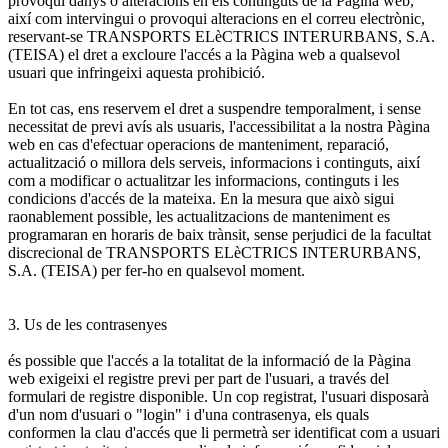
provoqui danys o alteracions en els continguts de la Pàgina web,
així com intervingui o provoqui alteracions en el correu electrònic,
reservant-se TRANSPORTS ELèCTRICS INTERURBANS, S.A.
(TEISA) el dret a excloure l'accés a la Pàgina web a qualsevol
usuari que infringeixi aquesta prohibició.
En tot cas, ens reservem el dret a suspendre temporalment, i sense
necessitat de previ avís als usuaris, l'accessibilitat a la nostra Pàgina
web en cas d'efectuar operacions de manteniment, reparació,
actualització o millora dels serveis, informacions i continguts, així
com a modificar o actualitzar les informacions, continguts i les
condicions d'accés de la mateixa. En la mesura que això sigui
raonablement possible, les actualitzacions de manteniment es
programaran en horaris de baix trànsit, sense perjudici de la facultat
discrecional de TRANSPORTS ELèCTRICS INTERURBANS,
S.A. (TEISA) per fer-ho en qualsevol moment.
3. Us de les contrasenyes
és possible que l'accés a la totalitat de la informació de la Pàgina
web exigeixi el registre previ per part de l'usuari, a través del
formulari de registre disponible. Un cop registrat, l'usuari disposarà
d'un nom d'usuari o "login" i d'una contrasenya, els quals
conformen la clau d'accés que li permetrà ser identificat com a usuari