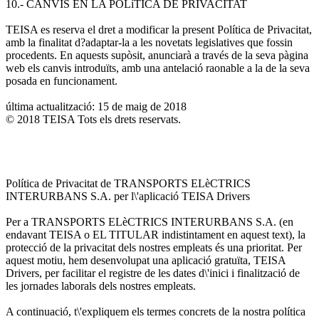
10.- CANVIS EN LA POLíTICA DE PRIVACITAT
TEISA es reserva el dret a modificar la present Política de Privacitat,
amb la finalitat d?adaptar-la a les novetats legislatives que fossin
procedents. En aquests supòsit, anunciarà a través de la seva pàgina
web els canvis introduïts, amb una antelació raonable a la de la seva
posada en funcionament.
última actualització: 15 de maig de 2018
© 2018 TEISA Tots els drets reservats.
Política de Privacitat de TRANSPORTS ELèCTRICS
INTERURBANS S.A. per l\'aplicació TEISA Drivers
Per a TRANSPORTS ELèCTRICS INTERURBANS S.A. (en
endavant TEISA o EL TITULAR indistintament en aquest text), la
protecció de la privacitat dels nostres empleats és una prioritat. Per
aquest motiu, hem desenvolupat una aplicació gratuïta, TEISA
Drivers, per facilitar el registre de les dates d\'inici i finalització de
les jornades laborals dels nostres empleats.
A continuació, t\'expliquem els termes concrets de la nostra política