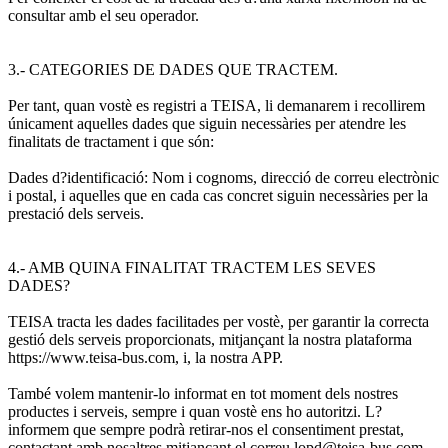
consultar amb el seu operador.
3.- CATEGORIES DE DADES QUE TRACTEM.
Per tant, quan vostè es registri a TEISA, li demanarem i recollirem
únicament aquelles dades que siguin necessàries per atendre les
finalitats de tractament i que són:
Dades d?identificació: Nom i cognoms, direcció de correu electrònic
i postal, i aquelles que en cada cas concret siguin necessàries per la
prestació dels serveis.
4.- AMB QUINA FINALITAT TRACTEM LES SEVES
DADES?
TEISA tracta les dades facilitades per vostè, per garantir la correcta
gestió dels serveis proporcionats, mitjançant la nostra plataforma
https://www.teisa-bus.com, i, la nostra APP.
També volem mantenir-lo informat en tot moment dels nostres
productes i serveis, sempre i quan vostè ens ho autoritzi. L?
informem que sempre podrà retirar-nos el consentiment prestat,
contactant amb nosaltres mitjançant el correu lopd@teisa-bus.com.