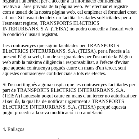
registrat i autoritzat per a accedir a la informació confidencial,
relativa a l'àrea privada de la pàgina web. Per efectuar el registre
com a usuari de la nostra pàgina web, cal emplenar el formulari creat
ad hoc. Si l'usuari decideix no facilitar les dades sol·licitades per a
l'esmentat registre, TRANSPORTS ELèCTRICS
INTERURBANS, S.A. (TEISA) no podrà concedir a l'usuari web
la condició d'usuari registrat.
Les contrasenyes que siguin facilitades per TRANSPORTS
ELèCTRICS INTERURBANS, S.A. (TEISA), per a l'accés a la
present Pàgina web, han de ser guardades per l'usuari de la Pàgina
web amb la màxima diligència i responsabilitat, a l'efecte d'evitar
que aquesta contrasenya pogués caure en mans d'un tercer, sent
aquestes contrasenyes confidencials a tots els efectes.
Si l'usuari tingués alguna sospita que les contrasenyes facilitades per
part de TRANSPORTS ELèCTRICS INTERURBANS, S.A.
(TEISA) haguessin pogut caure en mans d'un tercer no autoritzat per
al seu ús, la qual ha de notificar urgentment a TRANSPORTS
ELèCTRICS INTERURBANS, S.A. (TEISA) perquè aquesta
pugui procedir a la seva modificació i / o anul·lació.
4. Enllaços