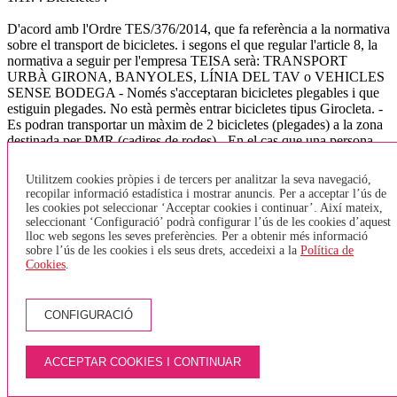
D'acord amb l'Ordre TES/376/2014, que fa referència a la normativa
sobre el transport de bicicletes. i segons el que regular l'article 8, la
normativa a seguir per l'empresa TEISA serà: TRANSPORT
URBÀ GIRONA, BANYOLES, LÍNIA DEL TAV o VEHICLES
SENSE BODEGA - Només s'acceptaran bicicletes plegables i que
estiguin plegades. No està permès entrar bicicletes tipus Girocleta. -
Es podran transportar un màxim de 2 bicicletes (plegades) a la zona
destinada per PMR (cadires de rodes) - En el cas que una persona
amb cadira de rodes vulgui pujar a l'autobús, i l'espai destinat a
PMR estigui ocupat per una bicicleta, aquesta haurà de baixar de
Utilitzem cookies pròpies i de tercers per analitzar la seva navegació,
l'autobús i esperar el següent, ja que tenen prioritat les cadires de
recopilar informació estadística i mostrar anuncis. Per a acceptar l’ús de
rodes. - Només s'acceptarà una bicicleta per persona. - Els viatgers
les cookies pot seleccionar ‘Acceptar cookies i continuar’. Així mateix,
no hauran de pagar per pujar la bicicleta. TRANSPORT
seleccionant ‘Configuració’ podrà configurar l’ús de les cookies d’aquest
INTERURBÀ - Les bicicletes aniran sempre a la bodega, aquestes
lloc web segons les seves preferències. Per a obtenir més informació
sobre l’ús de les cookies i els seus drets, accedeixi a la
Política de
hauran de tenir un estat de neteja correcte i en cap cas s'acceptaran
Cookies
.
quan estiguin brutes (fang, greix,..). - El nombre de bicicletes que es
pot admetre en cada vehicle estarà condicionat a l'espai disponible
en funció de les dimensions del vehicle, per al vehicles de més de 45
places s'ha fixat un màxim de 2 bicicletes per autocar, doncs s'ha de
CONFIGURACIÓ
preveure espai per la resta d'equipatge. (l'Ordre indica un màxim de
5 bicicletes) - El passatger que transporti una bicicleta a bord del
ACCEPTAR COOKIES I CONTINUAR
vehicle serà responsable dels danys i perjudicis que aquesta pugui
produir a altres passatgers, als seus equipatges i al mateix vehicle. -
Només es podran carregar bicicletes a les parades on es pugui aturar