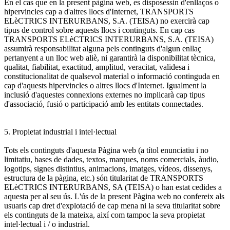
En el cas que en la present pàgina web, es disposessin d'enllaços o
hipervincles cap a d'altres llocs d'Internet, TRANSPORTS
ELèCTRICS INTERURBANS, S.A. (TEISA) no exercirà cap
tipus de control sobre aquests llocs i continguts. En cap cas
TRANSPORTS ELèCTRICS INTERURBANS, S.A. (TEISA)
assumirà responsabilitat alguna pels continguts d'algun enllaç
pertanyent a un lloc web aliè, ni garantirà la disponibilitat tècnica,
qualitat, fiabilitat, exactitud, amplitud, veracitat, validesa i
constitucionalitat de qualsevol material o informació continguda en
cap d'aquests hipervincles o altres llocs d'Internet. Igualment la
inclusió d'aquestes connexions externes no implicarà cap tipus
d'associació, fusió o participació amb les entitats connectades.
5. Propietat industrial i intel·lectual
Tots els continguts d'aquesta Pàgina web (a títol enunciatiu i no
limitatiu, bases de dades, textos, marques, noms comercials, àudio,
logotips, signes distintius, animacions, imatges, vídeos, dissenys,
estructura de la pàgina, etc.) són titularitat de TRANSPORTS
ELèCTRICS INTERURBANS, SA (TEISA) o han estat cedides a
aquesta per al seu ús. L'ús de la present Pàgina web no confereix als
usuaris cap dret d'explotació de cap mena ni la seva titularitat sobre
els continguts de la mateixa, així com tampoc la seva propietat
intel·lectual i / o industrial.