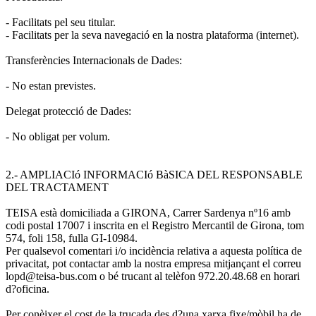
- Facilitats pel seu titular.
- Facilitats per la seva navegació en la nostra plataforma (internet).
Transferències Internacionals de Dades:
- No estan previstes.
Delegat protecció de Dades:
- No obligat per volum.
2.- AMPLIACIó INFORMACIó BàSICA DEL RESPONSABLE
DEL TRACTAMENT
TEISA està domiciliada a GIRONA, Carrer Sardenya nº16 amb
codi postal 17007 i inscrita en el Registro Mercantil de Girona, tom
574, foli 158, fulla GI-10984.
Per qualsevol comentari i/o incidència relativa a aquesta política de
privacitat, pot contactar amb la nostra empresa mitjançant el correu
lopd@teisa-bus.com o bé trucant al telèfon 972.20.48.68 en horari
d?oficina.
Per conèixer el cost de la trucada des d?una xarxa fixe/mòbil ha de