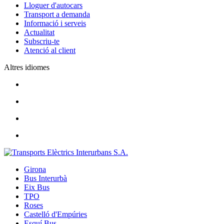
Lloguer d'autocars
Transport a demanda
Informació i serveis
Actualitat
Subscriu-te
Atenció al client
Altres idiomes
Girona
Bus Interurbà
Eix Bus
TPO
Roses
Castelló d'Empúries
Esquí Bus