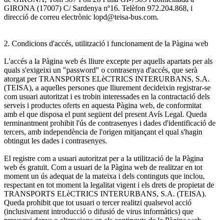
GIRONA (17007) C/ Sardenya nº16. Telèfon 972.204.868, i
direcció de correu electrònic lopd@teisa-bus.com.
2. Condicions d'accés, utilització i funcionament de la Pàgina web
L'accés a la Pàgina web és lliure excepte per aquells apartats per als
quals s'exigeixi un "password" o contrasenya d'accés, que serà
atorgat per TRANSPORTS ELèCTRICS INTERURBANS, S.A.
(TEISA), a aquelles persones que lliurement decideixin registrar-se
com usuari autoritzat i es trobin interessades en la contractació dels
serveis i productes oferts en aquesta Pàgina web, de conformitat
amb el que disposa el punt següent del present Avís Legal. Queda
terminantment prohibit l'ús de contrasenyes i dades d'identificació de
tercers, amb independència de l'origen mitjançant el qual s'hagin
obtingut les dades i contrasenyes.
El registre com a usuari autoritzat per a la utilització de la Pàgina
web és gratuït. Com a usuari de la Pàgina web de realitzar en tot
moment un ús adequat de la mateixa i dels continguts que inclou,
respectant en tot moment la legalitat vigent i els drets de propietat de
TRANSPORTS ELèCTRICS INTERURBANS, S.A. (TEISA).
Queda prohibit que tot usuari o tercer realitzi qualsevol acció
(inclusivament introducció o difusió de virus informàtics) que