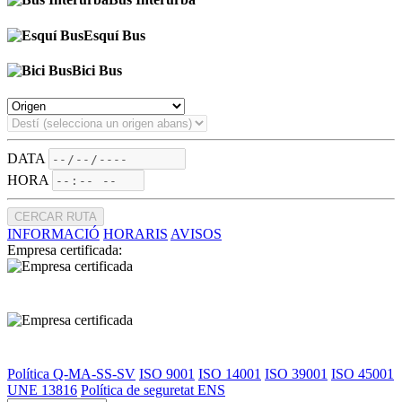
Esquí Bus
Bici Bus
DATA
HORA
CERCAR RUTA
INFORMACIÓ
HORARIS
AVISOS
Empresa certificada:
Política Q-MA-SS-SV
ISO 9001
ISO 14001
ISO 39001
ISO 45001
UNE 13816
Política de seguretat ENS