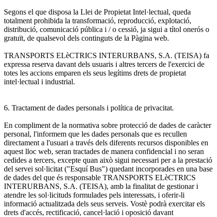
Segons el que disposa la Llei de Propietat Intel·lectual, queda
totalment prohibida la transformació, reproducció, explotació,
distribució, comunicació pública i / o cessió, ja sigui a títol onerós o
gratuït, de qualsevol dels continguts de la Pàgina web.
TRANSPORTS ELèCTRICS INTERURBANS, S.A. (TEISA) fa
expressa reserva davant dels usuaris i altres tercers de l'exercici de
totes les accions emparen els seus legítims drets de propietat
intel·lectual i industrial.
6. Tractament de dades personals i política de privacitat.
En compliment de la normativa sobre protecció de dades de caràcter
personal, l'informem que les dades personals que es recullen
directament a l'usuari a través dels diferents recursos disponibles en
aquest lloc web, seran tractades de manera confidencial i no seran
cedides a tercers, excepte quan això sigui necessari per a la prestació
del servei sol·licitat ("Esquí Bus") quedant incorporades en una base
de dades del que és responsable TRANSPORTS ELèCTRICS
INTERURBANS, S.A. (TEISA), amb la finalitat de gestionar i
atendre les sol·licituds formulades pels interessats, i oferir-li
informació actualitzada dels seus serveis. Vostè podrà exercitar els
drets d'accés, rectificació, cancel·lació i oposició davant