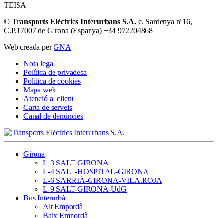
TEISA
© Transports Elèctrics Interurbans S.A.
c. Sardenya nº16,
C.P.17007 de Girona (Espanya) +34 972204868
Web creada per
GNA
Nota legal
Política de privadesa
Política de cookies
Mapa web
Atenció al client
Carta de serveis
Canal de denúncies
Girona
L-3 SALT-GIRONA
L-4 SALT-HOSPITAL-GIRONA
L-6 SARRIÀ-GIRONA-VILA.ROJA
L-9 SALT-GIRONA-UdG
Bus Interurbà
Alt Empordà
Baix Empordà