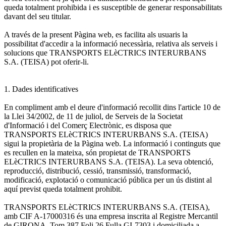
queda totalment prohibida i es susceptible de generar responsabilitats
davant del seu titular.
A través de la present Pàgina web, es facilita als usuaris la
possibilitat d'accedir a la informació necessària, relativa als serveis i
solucions que TRANSPORTS ELèCTRICS INTERURBANS
S.A. (TEISA) pot oferir-li.
1. Dades identificatives
En compliment amb el deure d'informació recollit dins l'article 10 de
la Llei 34/2002, de 11 de juliol, de Serveis de la Societat
d'Informació i del Comerç Electrònic, es disposa que
TRANSPORTS ELèCTRICS INTERURBANS S.A. (TEISA)
sigui la propietària de la Pàgina web. La informació i continguts que
es recullen en la mateixa, són propietat de TRANSPORTS
ELèCTRICS INTERURBANS S.A. (TEISA). La seva obtenció,
reproducció, distribució, cessió, transmissió, transformació,
modificació, explotació o comunicació pública per un ús distint al
aquí previst queda totalment prohibit.
TRANSPORTS ELèCTRICS INTERURBANS S.A. (TEISA),
amb CIF A-17000316 és una empresa inscrita al Registre Mercantil
de GIRONA, Tom 387 Foli 26 Fulla GI-7303 i domiciliada a