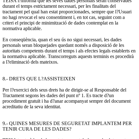
TEISA l?informa que les seves dades personals seran conservades
durant el temps estrictament necessari, per les finalitats del
tractament pel qual han estat proporcionades, sempre que l?Usuari
no hagi revocat el seu consentiment i, en tot cas, seguint com a
criteri el principi de minimització de dades contemplat en la
normativa aplicable.
En conseqüència, quan el seu ús no sigui necessari, les dades
personals seran bloquejades quedant només a disposició de les
autoritats competents durant el temps i als efectes legals establerts en
la normativa aplicable. Transcorreguts aquests terminis es procedirà
a l?eliminació dels mateixos.
8.- DRETS QUE L?ASSISTEIXEN
Per l?exercici dels seus drets ha de dirigir-se al Responsable del
Tractament segons les dades del punt nº 1. Es tracte d?un
procediment gratuït i ha d?anar acompanyat sempre del document
acreditatiu de la seva identitat.
9.- QUINES MESURES DE SEGURETAT IMPLANTEM PER
TENIR CURA DE LES DADES?