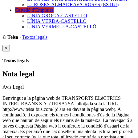
L2 ROSES-ALMADRAVA-ROSES (ESTIU)
Castelló d'Empúries
LÍNIA GROGA-CASTELLÓ
LÍNIA VERDA-CASTELLÓ
LÍNIA VERMELLA-CASTELLÓ
© Teisa
·
Textos legals
×
Textos legals
Nota legal
Avís Legal
Benvingut a la pàgina web de TRANSPORTS ELèCTRICS
INTERURBANS S.A. (TEISA) SA, allotjada sota la URL
http://www.teisa-bus.com/ (d'ara en davant la pàgina web). A
continuació, li exposem els termes i condiciones d'ús de la Pàgina
web que hauran de seguir els usuaris de la mateixa. La navegació a
través d'aquesta Pàgina web li confereix la condició d'usuari de la
mateixa. Es per això que l'aconsellem una atenta lectura per procedir
al seu correcte ús, ja que tota utilització contrària a prevista aquí