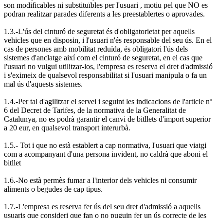
son modificables ni substituïbles per l'usuari , motiu pel que NO es
podran realitzar parades diferents a les preestablertes o aprovades.
1.3.-L'ús del cinturó de seguretat és d'obligatorietat per aquells
vehicles que en disposin, i l'usuari n'és responsable del seu ús. En el
cas de persones amb mobilitat reduïda, és obligatori l'ús dels
sistemes d'anclatge així com el cinturó de seguretat, en el cas que
l'usuari no vulgui utilitzar-los, l'empresa es reserva el dret d'admissió
i s'eximeix de qualsevol responsabilitat si l'usuari manipula o fa un
mal ús d'aquests sistemes.
1.4.-Per tal d'agilitzar el servei i seguint les indicacions de l'article nº
6 del Decret de Tarifes, de la normativa de la Generalitat de
Catalunya, no es podrà garantir el canvi de bitllets d'import superior
a 20 eur, en qualsevol transport interurbà.
1.5.- Tot i que no està establert a cap normativa, l'usuari que viatgi
com a acompanyant d'una persona invident, no caldrà que aboni el
bitllet
1.6.-No està permès fumar a l'interior dels vehicles ni consumir
aliments o begudes de cap tipus.
1.7.-L'empresa es reserva fer ús del seu dret d'admissió a aquells
usuaris que consideri que fan o no puguin fer un ús correcte de les