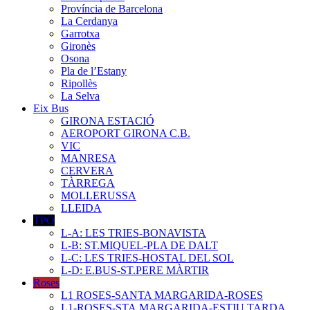
Província de Barcelona
La Cerdanya
Garrotxa
Gironès
Osona
Pla de l’Estany
Ripollès
La Selva
Eix Bus
GIRONA ESTACIÓ
AEROPORT GIRONA C.B.
VIC
MANRESA
CERVERA
TÀRREGA
MOLLERUSSA
LLEIDA
TPO
L-A: LES TRIES-BONAVISTA
L-B: ST.MIQUEL-PLA DE DALT
L-C: LES TRIES-HOSTAL DEL SOL
L-D: E.BUS-ST.PERE MÀRTIR
Roses
L1 ROSES-SANTA MARGARIDA-ROSES
L1-ROSES-STA.MARGARIDA-ESTIU TARDA