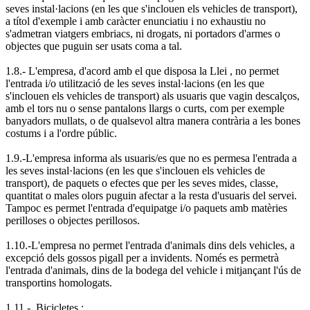
seves instal·lacions (en les que s'inclouen els vehicles de transport),
a títol d'exemple i amb caràcter enunciatiu i no exhaustiu no
s'admetran viatgers embriacs, ni drogats, ni portadors d'armes o
objectes que puguin ser usats coma a tal.
1.8.- L'empresa, d'acord amb el que disposa la Llei , no permet
l'entrada i/o utilització de les seves instal·lacions (en les que
s'inclouen els vehicles de transport) als usuaris que vagin descalços,
amb el tors nu o sense pantalons llargs o curts, com per exemple
banyadors mullats, o de qualsevol altra manera contrària a les bones
costums i a l'ordre públic.
1.9.-L'empresa informa als usuaris/es que no es permesa l'entrada a
les seves instal·lacions (en les que s'inclouen els vehicles de
transport), de paquets o efectes que per les seves mides, classe,
quantitat o males olors puguin afectar a la resta d'usuaris del servei.
Tampoc es permet l'entrada d'equipatge i/o paquets amb matèries
perilloses o objectes perillosos.
1.10.-L'empresa no permet l'entrada d'animals dins dels vehicles, a
excepció dels gossos pigall per a invidents. Només es permetrà
l'entrada d'animals, dins de la bodega del vehicle i mitjançant l'ús de
transportins homologats.
1.11.-. Bicicletes :