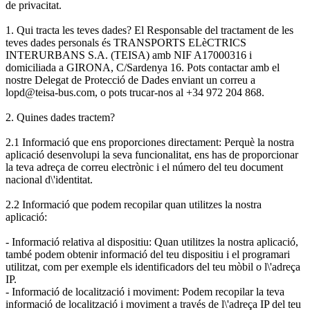
de privacitat.
1. Qui tracta les teves dades? El Responsable del tractament de les
teves dades personals és TRANSPORTS ELèCTRICS
INTERURBANS S.A. (TEISA) amb NIF A17000316 i
domiciliada a GIRONA, C/Sardenya 16. Pots contactar amb el
nostre Delegat de Protecció de Dades enviant un correu a
lopd@teisa-bus.com, o pots trucar-nos al +34 972 204 868.
2. Quines dades tractem?
2.1 Informació que ens proporciones directament: Perquè la nostra
aplicació desenvolupi la seva funcionalitat, ens has de proporcionar
la teva adreça de correu electrònic i el número del teu document
nacional d\'identitat.
2.2 Informació que podem recopilar quan utilitzes la nostra
aplicació:
- Informació relativa al dispositiu: Quan utilitzes la nostra aplicació,
també podem obtenir informació del teu dispositiu i el programari
utilitzat, com per exemple els identificadors del teu mòbil o l\'adreça
IP.
- Informació de localització i moviment: Podem recopilar la teva
informació de localització i moviment a través de l\'adreça IP del teu