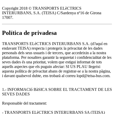
Copyright 2018 © TRANSPORTS ELèCTRICS
INTERURBANS, S.A. (TEISA) C/Sardenya nº16 de Girona
17007.
Política de privadesa
TRANSPORTS ELèCTRICS INTERURBANS S.A. (d?aquí en
endavant TEISA) respecta i protegeix la privacitat de les dades
personals dels seus usuaris i de tercers, que accedeixin a la nostra
plataforma. Per nosaltres garantir la seguretat i confidencialitat de les
seves dades és una prioritat, volem que estigui informat de tots
aquells aspectes que els puguin afectar: SI US PLAU llegeixi
aquesta política de privacitat abans de registrar-se a la nostra pàgina,
i davant qualsevol dubte, ens trobarà al correu lopd@teisa-bus.com.
1.- INFORMACIó BàSICA SOBRE EL TRACTAMENT DE LES
SEVES DADES
Responsable del tractament:
- TRANSPORTS ELèCTRICS INTERURBANS SA (TEISA)