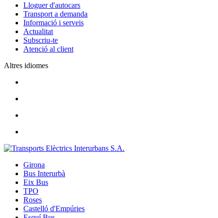
Lloguer d'autocars
Transport a demanda
Informació i serveis
Actualitat
Subscriu-te
Atenció al client
Altres idiomes
Girona
Bus Interurbà
Eix Bus
TPO
Roses
Castelló d'Empúries
Esquí Bus