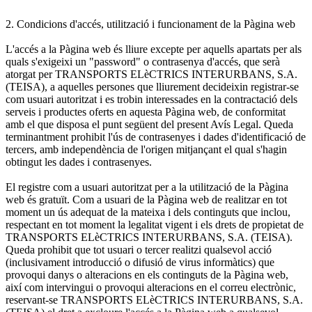
2. Condicions d'accés, utilització i funcionament de la Pàgina web
L'accés a la Pàgina web és lliure excepte per aquells apartats per als
quals s'exigeixi un "password" o contrasenya d'accés, que serà
atorgat per TRANSPORTS ELèCTRICS INTERURBANS, S.A.
(TEISA), a aquelles persones que lliurement decideixin registrar-se
com usuari autoritzat i es trobin interessades en la contractació dels
serveis i productes oferts en aquesta Pàgina web, de conformitat
amb el que disposa el punt següent del present Avís Legal. Queda
terminantment prohibit l'ús de contrasenyes i dades d'identificació de
tercers, amb independència de l'origen mitjançant el qual s'hagin
obtingut les dades i contrasenyes.
El registre com a usuari autoritzat per a la utilització de la Pàgina
web és gratuït. Com a usuari de la Pàgina web de realitzar en tot
moment un ús adequat de la mateixa i dels continguts que inclou,
respectant en tot moment la legalitat vigent i els drets de propietat de
TRANSPORTS ELèCTRICS INTERURBANS, S.A. (TEISA).
Queda prohibit que tot usuari o tercer realitzi qualsevol acció
(inclusivament introducció o difusió de virus informàtics) que
provoqui danys o alteracions en els continguts de la Pàgina web,
així com intervingui o provoqui alteracions en el correu electrònic,
reservant-se TRANSPORTS ELèCTRICS INTERURBANS, S.A.