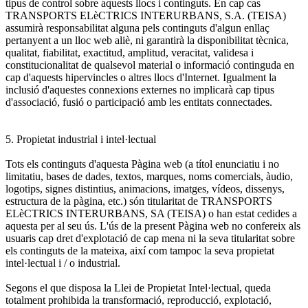
tipus de control sobre aquests llocs i continguts. En cap cas
TRANSPORTS ELèCTRICS INTERURBANS, S.A. (TEISA)
assumirà responsabilitat alguna pels continguts d'algun enllaç
pertanyent a un lloc web aliè, ni garantirà la disponibilitat tècnica,
qualitat, fiabilitat, exactitud, amplitud, veracitat, validesa i
constitucionalitat de qualsevol material o informació continguda en
cap d'aquests hipervincles o altres llocs d'Internet. Igualment la
inclusió d'aquestes connexions externes no implicarà cap tipus
d'associació, fusió o participació amb les entitats connectades.
5. Propietat industrial i intel·lectual
Tots els continguts d'aquesta Pàgina web (a títol enunciatiu i no
limitatiu, bases de dades, textos, marques, noms comercials, àudio,
logotips, signes distintius, animacions, imatges, vídeos, dissenys,
estructura de la pàgina, etc.) són titularitat de TRANSPORTS
ELèCTRICS INTERURBANS, SA (TEISA) o han estat cedides a
aquesta per al seu ús. L'ús de la present Pàgina web no confereix als
usuaris cap dret d'explotació de cap mena ni la seva titularitat sobre
els continguts de la mateixa, així com tampoc la seva propietat
intel·lectual i / o industrial.
Segons el que disposa la Llei de Propietat Intel·lectual, queda
totalment prohibida la transformació, reproducció, explotació,