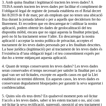
3. Amb quina finalitat i legitimació tractem les teves dades? A
TEISA només tractem les teves dades per facilitar el compliment de
l\'obligació legal de registre de jornada establerta en el Reial decret
llei 8/2019 de 8 de març per als empleats que no tenen una ubicació
fixa durant la jornada laboral o per a aquells que decideixen fer-ho
lliurement. Et recordem que en descarregar-te i utilitzar la nostra
aplicació, podem obtenir les dades de geolocalització del teu
dispositiu mòbil, encara que no sigui aquesta la finalitat principal,
però no hi ha tractament sense l\'altre. En descarregar la nostra
aplicació i acceptar la nostra política de privacitat, acceptes el
tractament de les teves dades personals per a les finalitats descrites.
La base jurídica (legitimació) per al tractament de les teves dades és
l\'existència d\'una obligació legal i el teu consentiment exprés per
dur-ho a terme mitjançant aquesta aplicació.
4. Quant de temps conservarem les teves dades? Les teves dades
seran conservades el temps necessari per satisfer la finalitat per a la
qual van ser sol·licitades, excepte en aquells casos en què la Llei
estableixi un termini diferent. En aquests casos, les teves dades es
conservaran degudament bloquejades per garantir la seva seguretat i
confidencialitat.
5. Quins són els teus drets? En qualsevol moment pots sol·licitar
l\'accés a les teves dades, saber si les estem tractant o no, així com
sol·licitar la seva rectificació, supressió, oposició al seu tractament i