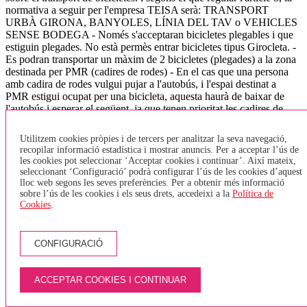
normativa a seguir per l'empresa TEISA serà: TRANSPORT
URBÀ GIRONA, BANYOLES, LÍNIA DEL TAV o VEHICLES
SENSE BODEGA - Només s'acceptaran bicicletes plegables i que
estiguin plegades. No està permès entrar bicicletes tipus Girocleta. -
Es podran transportar un màxim de 2 bicicletes (plegades) a la zona
destinada per PMR (cadires de rodes) - En el cas que una persona
amb cadira de rodes vulgui pujar a l'autobús, i l'espai destinat a
PMR estigui ocupat per una bicicleta, aquesta haurà de baixar de
l'autobús i esperar el següent, ja que tenen prioritat les cadires de
rodes. - Només s'acceptarà una bicicleta per persona. - Els viatgers
no hauran de pagar per pujar la bicicleta. TRANSPORT
Utilitzem cookies pròpies i de tercers per analitzar la seva navegació,
INTERURBÀ - Les bicicletes aniran sempre a la bodega, aquestes
recopilar informació estadística i mostrar anuncis. Per a acceptar l’ús de
hauran de tenir un estat de neteja correcte i en cap cas s'acceptaran
les cookies pot seleccionar ‘Acceptar cookies i continuar’. Així mateix,
quan estiguin brutes (fang, greix,..). - El nombre de bicicletes que es
seleccionant ‘Configuració’ podrà configurar l’ús de les cookies d’aquest
pot admetre en cada vehicle estarà condicionat a l'espai disponible
lloc web segons les seves preferències. Per a obtenir més informació
sobre l’ús de les cookies i els seus drets, accedeixi a la
Política de
en funció de les dimensions del vehicle, per al vehicles de més de 45
Cookies
.
places s'ha fixat un màxim de 2 bicicletes per autocar, doncs s'ha de
preveure espai per la resta d'equipatge. (l'Ordre indica un màxim de
5 bicicletes) - El passatger que transporti una bicicleta a bord del
vehicle serà responsable dels danys i perjudicis que aquesta pugui
CONFIGURACIÓ
produir a altres passatgers, als seus equipatges i al mateix vehicle. -
Només es podran carregar bicicletes a les parades on es pugui aturar
ACCEPTAR COOKIES I CONTINUAR
i realitzar la parada amb total seguretat tant pels usuaris de l'autocar
com pels de la via. Això vol dir en aquelles parades amb apartador
per bus o dins d'una població. VEHICLES DE 8, 16, 28, 35 places