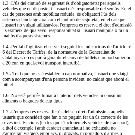
1.3.-L'ús del cinturó de seguretat és d'obligatorietat per aquells
vehicles que en disposin, i l'usuari n'és responsable del seu ús. En el
cas de persones amb mobilitat reduïda, és obligatori l'ús dels
sistemes d'anclatge així com el cinturó de seguretat, en el cas que
l'usuari no vulgui utilitzar-los, l'empresa es reserva el dret d'admissió
i s'eximeix de qualsevol responsabilitat si l'usuari manipula o fa un
mal ús d'aquests sistemes.
1.4.-Per tal d'agilitzar el servei i seguint les indicacions de l'article nº
6 del Decret de Tarifes, de la normativa de la Generalitat de
Catalunya, no es podrà garantir el canvi de bitllets d'import superior
a 20 eur, en qualsevol transport interurbà.
1.5.- Tot i que no està establert a cap normativa, l'usuari que viatgi
com a acompanyant d'una persona invident, no caldrà que aboni el
bitllet
1.6.-No està permès fumar a l'interior dels vehicles ni consumir
aliments o begudes de cap tipus.
1.7.-L'empresa es reserva fer ús del seu dret d'admissió a aquells
usuaris que consideri que fan o no puguin fer un ús correcte de les
seves instal·lacions (en les que s'inclouen els vehicles de transport),
a títol d'exemple i amb caràcter enunciatiu i no exhaustiu no
s'admetran viatgers embriacs, ni drogats, ni portadors d'armes o