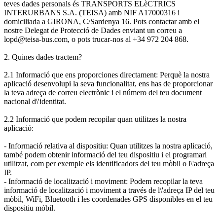
teves dades personals és TRANSPORTS ELèCTRICS
INTERURBANS S.A. (TEISA) amb NIF A17000316 i
domiciliada a GIRONA, C/Sardenya 16. Pots contactar amb el
nostre Delegat de Protecció de Dades enviant un correu a
lopd@teisa-bus.com, o pots trucar-nos al +34 972 204 868.
2. Quines dades tractem?
2.1 Informació que ens proporciones directament: Perquè la nostra
aplicació desenvolupi la seva funcionalitat, ens has de proporcionar
la teva adreça de correu electrònic i el número del teu document
nacional d\'identitat.
2.2 Informació que podem recopilar quan utilitzes la nostra
aplicació:
- Informació relativa al dispositiu: Quan utilitzes la nostra aplicació,
també podem obtenir informació del teu dispositiu i el programari
utilitzat, com per exemple els identificadors del teu mòbil o l\'adreça
IP.
- Informació de localització i moviment: Podem recopilar la teva
informació de localització i moviment a través de l\'adreça IP del teu
mòbil, WiFi, Bluetooth i les coordenades GPS disponibles en el teu
dispositiu mòbil.