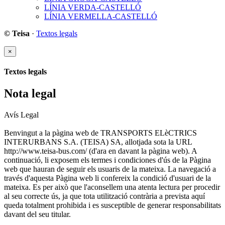
LÍNIA VERDA-CASTELLÓ
LÍNIA VERMELLA-CASTELLÓ
© Teisa
·
Textos legals
×
Textos legals
Nota legal
Avís Legal
Benvingut a la pàgina web de TRANSPORTS ELèCTRICS
INTERURBANS S.A. (TEISA) SA, allotjada sota la URL
http://www.teisa-bus.com/ (d'ara en davant la pàgina web). A
continuació, li exposem els termes i condiciones d'ús de la Pàgina
web que hauran de seguir els usuaris de la mateixa. La navegació a
través d'aquesta Pàgina web li confereix la condició d'usuari de la
mateixa. Es per això que l'aconsellem una atenta lectura per procedir
al seu correcte ús, ja que tota utilització contrària a prevista aquí
queda totalment prohibida i es susceptible de generar responsabilitats
davant del seu titular.