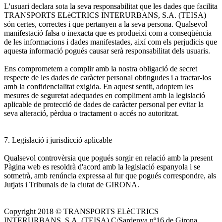
L'usuari declara sota la seva responsabilitat que les dades que facilita
TRANSPORTS ELèCTRICS INTERURBANS, S.A. (TEISA)
són certes, correctes i que pertanyen a la seva persona. Qualsevol
manifestació falsa o inexacta que es produeixi com a conseqüència
de les informacions i dades manifestades, així com els perjudicis que
aquesta informació pogués causar serà responsabilitat dels usuaris.
Ens comprometem a complir amb la nostra obligació de secret
respecte de les dades de caràcter personal obtingudes i a tractar-los
amb la confidencialitat exigida. En aquest sentit, adoptem les
mesures de seguretat adequades en compliment amb la legislació
aplicable de protecció de dades de caràcter personal per evitar la
seva alteració, pèrdua o tractament o accés no autoritzat.
7. Legislació i jurisdicció aplicable
Qualsevol controvèrsia que pogués sorgir en relació amb la present
Pàgina web es resoldrà d'acord amb la legislació espanyola i se
sotmetrà, amb renúncia expressa al fur que pogués correspondre, als
Jutjats i Tribunals de la ciutat de GIRONA.
Copyright 2018 © TRANSPORTS ELèCTRICS
INTERURBANS, S.A. (TEISA) C/Sardenya nº16 de Girona