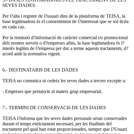
SEVES DADES
Per l?alta i registre de l?usuari dins de la plataforma de TEISA, la
base legitimadora és el consentiment de l?interessat que se sol·licita
en cada cas.
Per la remissió d?informació de caràcter comercial i/o promocional
dels nostres serveis o d?empreses afins, la base legitimadora és l?
interès legítim de l?empresa per dur a terme aquests tractaments, d?
acord amb la normativa vigent.
6.- DESTINATARIS DE LES DADES
TEISA no comunica ni cedeix les seves dades a tercers excepte a:
- Empreses que pertanyin al mateix grup empresarial.
7.- TERMINI DE CONSERVACIó DE LES DADES
TEISA l?informa que les seves dades personals seran conservades
durant el temps estrictament necessari, per les finalitats del
tractament pel qual han estat proporcionades, sempre que l?Usuari