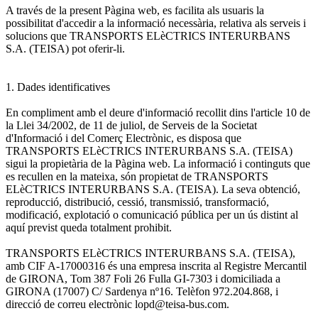
A través de la present Pàgina web, es facilita als usuaris la
possibilitat d'accedir a la informació necessària, relativa als serveis i
solucions que TRANSPORTS ELèCTRICS INTERURBANS
S.A. (TEISA) pot oferir-li.
1. Dades identificatives
En compliment amb el deure d'informació recollit dins l'article 10 de
la Llei 34/2002, de 11 de juliol, de Serveis de la Societat
d'Informació i del Comerç Electrònic, es disposa que
TRANSPORTS ELèCTRICS INTERURBANS S.A. (TEISA)
sigui la propietària de la Pàgina web. La informació i continguts que
es recullen en la mateixa, són propietat de TRANSPORTS
ELèCTRICS INTERURBANS S.A. (TEISA). La seva obtenció,
reproducció, distribució, cessió, transmissió, transformació,
modificació, explotació o comunicació pública per un ús distint al
aquí previst queda totalment prohibit.
TRANSPORTS ELèCTRICS INTERURBANS S.A. (TEISA),
amb CIF A-17000316 és una empresa inscrita al Registre Mercantil
de GIRONA, Tom 387 Foli 26 Fulla GI-7303 i domiciliada a
GIRONA (17007) C/ Sardenya nº16. Telèfon 972.204.868, i
direcció de correu electrònic lopd@teisa-bus.com.