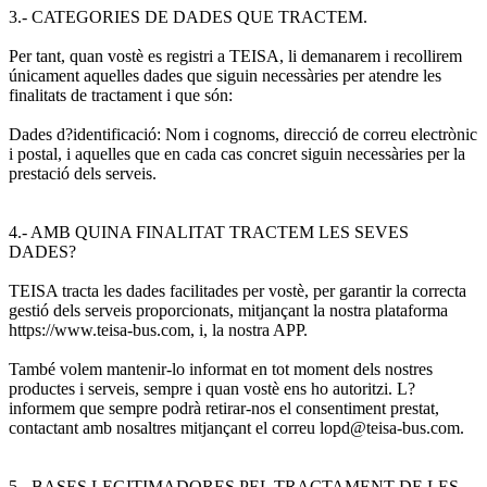
3.- CATEGORIES DE DADES QUE TRACTEM.
Per tant, quan vostè es registri a TEISA, li demanarem i recollirem
únicament aquelles dades que siguin necessàries per atendre les
finalitats de tractament i que són:
Dades d?identificació: Nom i cognoms, direcció de correu electrònic
i postal, i aquelles que en cada cas concret siguin necessàries per la
prestació dels serveis.
4.- AMB QUINA FINALITAT TRACTEM LES SEVES
DADES?
TEISA tracta les dades facilitades per vostè, per garantir la correcta
gestió dels serveis proporcionats, mitjançant la nostra plataforma
https://www.teisa-bus.com, i, la nostra APP.
També volem mantenir-lo informat en tot moment dels nostres
productes i serveis, sempre i quan vostè ens ho autoritzi. L?
informem que sempre podrà retirar-nos el consentiment prestat,
contactant amb nosaltres mitjançant el correu lopd@teisa-bus.com.
5.- BASES LEGITIMADORES PEL TRACTAMENT DE LES