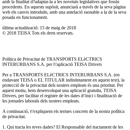
amb la finalitat d?adaptar-la a les novetats legislatives que fossin
procedents. En aquests supòsit, anunciarà a través de la seva pàgina
web els canvis introduïts, amb una antelació raonable a la de la seva
posada en funcionament.
última actualització: 15 de maig de 2018
© 2018 TEISA Tots els drets reservats.
Política de Privacitat de TRANSPORTS ELèCTRICS
INTERURBANS S.A. per l\'aplicació TEISA Drivers
Per a TRANSPORTS ELèCTRICS INTERURBANS S.A. (en
endavant TEISA o EL TITULAR indistintament en aquest text), la
protecció de la privacitat dels nostres empleats és una prioritat. Per
aquest motiu, hem desenvolupat una aplicació gratuïta, TEISA
Drivers, per facilitar el registre de les dates d\'inici i finalització de
les jornades laborals dels nostres empleats.
A continuació, t\'expliquem els termes concrets de la nostra política
de privacitat.
1. Qui tracta les teves dades? El Responsable del tractament de les