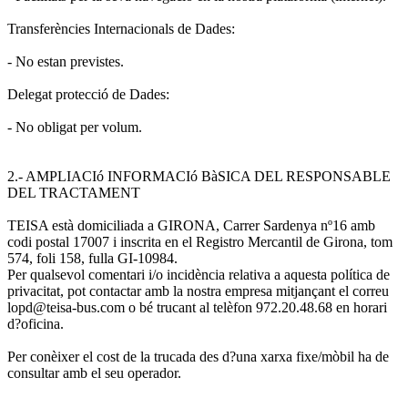
Transferències Internacionals de Dades:
- No estan previstes.
Delegat protecció de Dades:
- No obligat per volum.
2.- AMPLIACIó INFORMACIó BàSICA DEL RESPONSABLE
DEL TRACTAMENT
TEISA està domiciliada a GIRONA, Carrer Sardenya nº16 amb
codi postal 17007 i inscrita en el Registro Mercantil de Girona, tom
574, foli 158, fulla GI-10984.
Per qualsevol comentari i/o incidència relativa a aquesta política de
privacitat, pot contactar amb la nostra empresa mitjançant el correu
lopd@teisa-bus.com o bé trucant al telèfon 972.20.48.68 en horari
d?oficina.
Per conèixer el cost de la trucada des d?una xarxa fixe/mòbil ha de
consultar amb el seu operador.