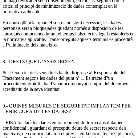
no hagi revocat el seu consentiment i, en tot cas, seguint com a
criteri el principi de minimització de dades contemplat en la
normativa aplicable.
En conseqüència, quan el seu ús no sigui necessari, les dades
personals seran bloquejades quedant només a disposició de les
autoritats competents durant el temps i als efectes legals establerts en
la normativa aplicable. Transcorreguts aquests terminis es procedirà
a l?eliminació dels mateixos.
8.- DRETS QUE L?ASSISTEIXEN
Per l?exercici dels seus drets ha de dirigir-se al Responsable del
Tractament segons les dades del punt nº 1. Es tracte d?un
procediment gratuït i ha d?anar acompanyat sempre del document
acreditatiu de la seva identitat.
9.- QUINES MESURES DE SEGURETAT IMPLANTEM PER
TENIR CURA DE LES DADES?
TEISA tractarà les dades en tot moment de forma absolutament
confidencial i guardant el preceptiu deure de secret respecte dels
mateixos, de conformitat amb el previst en la normativa d?aplicació,