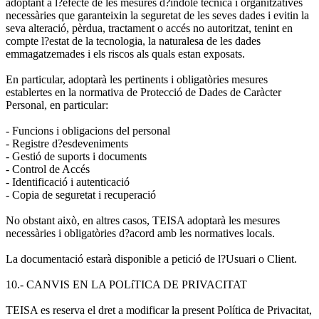
adoptant a l?efecte de les mesures d?índole tècnica i organitzatives
necessàries que garanteixin la seguretat de les seves dades i evitin la
seva alteració, pèrdua, tractament o accés no autoritzat, tenint en
compte l?estat de la tecnologia, la naturalesa de les dades
emmagatzemades i els riscos als quals estan exposats.
En particular, adoptarà les pertinents i obligatòries mesures
establertes en la normativa de Protecció de Dades de Caràcter
Personal, en particular:
- Funcions i obligacions del personal
- Registre d?esdeveniments
- Gestió de suports i documents
- Control de Accés
- Identificació i autenticació
- Copia de seguretat i recuperació
No obstant això, en altres casos, TEISA adoptarà les mesures
necessàries i obligatòries d?acord amb les normatives locals.
La documentació estarà disponible a petició de l?Usuari o Client.
10.- CANVIS EN LA POLíTICA DE PRIVACITAT
TEISA es reserva el dret a modificar la present Política de Privacitat,