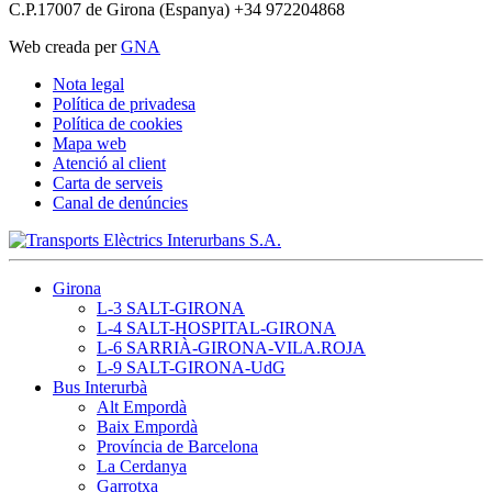
C.P.17007 de Girona (Espanya) +34 972204868
Web creada per
GNA
Nota legal
Política de privadesa
Política de cookies
Mapa web
Atenció al client
Carta de serveis
Canal de denúncies
Girona
L-3 SALT-GIRONA
L-4 SALT-HOSPITAL-GIRONA
L-6 SARRIÀ-GIRONA-VILA.ROJA
L-9 SALT-GIRONA-UdG
Bus Interurbà
Alt Empordà
Baix Empordà
Província de Barcelona
La Cerdanya
Garrotxa