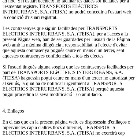
ad hoc. Si l'usuari decideix no facilitar les dades sol·licitades per a
l'esmentat registre, TRANSPORTS ELèCTRICS
INTERURBANS, S.A. (TEISA) no podrà concedir a l'usuari web
la condició d'usuari registrat.
Les contrasenyes que siguin facilitades per TRANSPORTS
ELèCTRICS INTERURBANS, S.A. (TEISA), per a l'accés a la
present Pàgina web, han de ser guardades per l'usuari de la Pàgina
web amb la màxima diligència i responsabilitat, a l'efecte d'evitar
que aquesta contrasenya pogués caure en mans d'un tercer, sent
aquestes contrasenyes confidencials a tots els efectes.
Si l'usuari tingués alguna sospita que les contrasenyes facilitades per
part de TRANSPORTS ELèCTRICS INTERURBANS, S.A.
(TEISA) haguessin pogut caure en mans d'un tercer no autoritzat per
al seu ús, la qual ha de notificar urgentment a TRANSPORTS
ELèCTRICS INTERURBANS, S.A. (TEISA) perquè aquesta
pugui procedir a la seva modificació i / o anul·lació.
4. Enllaços
En el cas que en la present pàgina web, es disposessin d'enllaços o
hipervincles cap a d'altres llocs d'Internet, TRANSPORTS
ELèCTRICS INTERURBANS, S.A. (TEISA) no exercirà cap