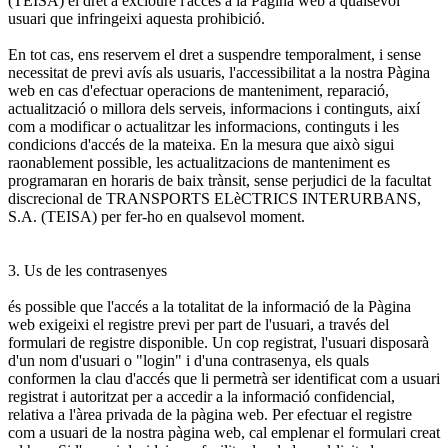
(TEISA) el dret a excloure l'accés a la Pàgina web a qualsevol
usuari que infringeixi aquesta prohibició.
En tot cas, ens reservem el dret a suspendre temporalment, i sense
necessitat de previ avís als usuaris, l'accessibilitat a la nostra Pàgina
web en cas d'efectuar operacions de manteniment, reparació,
actualització o millora dels serveis, informacions i continguts, així
com a modificar o actualitzar les informacions, continguts i les
condicions d'accés de la mateixa. En la mesura que això sigui
raonablement possible, les actualitzacions de manteniment es
programaran en horaris de baix trànsit, sense perjudici de la facultat
discrecional de TRANSPORTS ELèCTRICS INTERURBANS,
S.A. (TEISA) per fer-ho en qualsevol moment.
3. Us de les contrasenyes
és possible que l'accés a la totalitat de la informació de la Pàgina
web exigeixi el registre previ per part de l'usuari, a través del
formulari de registre disponible. Un cop registrat, l'usuari disposarà
d'un nom d'usuari o "login" i d'una contrasenya, els quals
conformen la clau d'accés que li permetrà ser identificat com a usuari
registrat i autoritzat per a accedir a la informació confidencial,
relativa a l'àrea privada de la pàgina web. Per efectuar el registre
com a usuari de la nostra pàgina web, cal emplenar el formulari creat