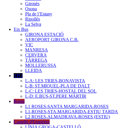
Gironès
Osona
Pla de l’Estany
Ripollès
La Selva
Eix Bus
GIRONA ESTACIÓ
AEROPORT GIRONA C.B.
VIC
MANRESA
CERVERA
TÀRREGA
MOLLERUSSA
LLEIDA
TPO
L-A: LES TRIES-BONAVISTA
L-B: ST.MIQUEL-PLA DE DALT
L-C: LES TRIES-HOSTAL DEL SOL
L-D: E.BUS-ST.PERE MÀRTIR
Roses
L1 ROSES-SANTA MARGARIDA-ROSES
L1-ROSES-STA.MARGARIDA-ESTIU TARDA
L2 ROSES-ALMADRAVA-ROSES (ESTIU)
Castelló d'Empúries
LÍNIA GROGA-CASTELLÓ