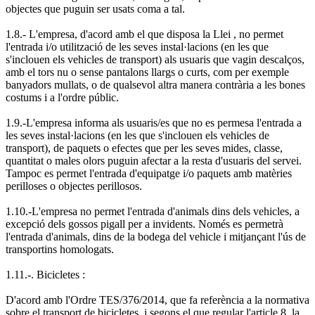
objectes que puguin ser usats coma a tal.
1.8.- L'empresa, d'acord amb el que disposa la Llei , no permet
l'entrada i/o utilització de les seves instal·lacions (en les que
s'inclouen els vehicles de transport) als usuaris que vagin descalços,
amb el tors nu o sense pantalons llargs o curts, com per exemple
banyadors mullats, o de qualsevol altra manera contrària a les bones
costums i a l'ordre públic.
1.9.-L'empresa informa als usuaris/es que no es permesa l'entrada a
les seves instal·lacions (en les que s'inclouen els vehicles de
transport), de paquets o efectes que per les seves mides, classe,
quantitat o males olors puguin afectar a la resta d'usuaris del servei.
Tampoc es permet l'entrada d'equipatge i/o paquets amb matèries
perilloses o objectes perillosos.
1.10.-L'empresa no permet l'entrada d'animals dins dels vehicles, a
excepció dels gossos pigall per a invidents. Només es permetrà
l'entrada d'animals, dins de la bodega del vehicle i mitjançant l'ús de
transportins homologats.
1.11.-. Bicicletes :
D'acord amb l'Ordre TES/376/2014, que fa referència a la normativa
sobre el transport de bicicletes. i segons el que regular l'article 8, la