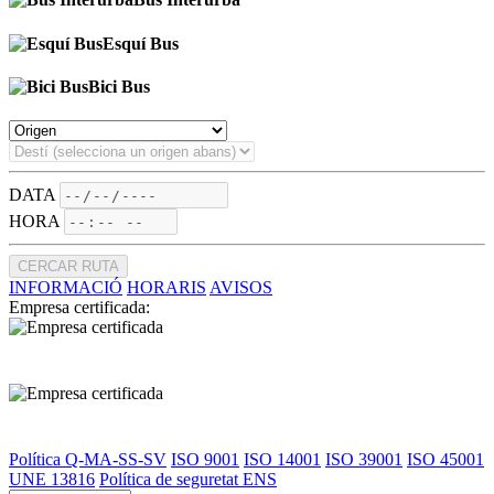
Esquí Bus
Bici Bus
DATA
HORA
CERCAR RUTA
INFORMACIÓ
HORARIS
AVISOS
Empresa certificada:
Política Q-MA-SS-SV
ISO 9001
ISO 14001
ISO 39001
ISO 45001
UNE 13816
Política de seguretat ENS