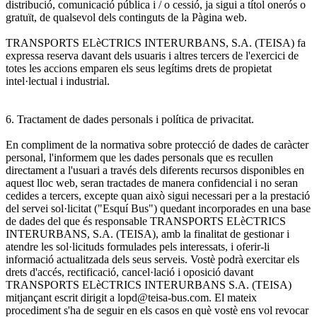
distribució, comunicació pública i / o cessió, ja sigui a títol onerós o
gratuït, de qualsevol dels continguts de la Pàgina web.
TRANSPORTS ELèCTRICS INTERURBANS, S.A. (TEISA) fa
expressa reserva davant dels usuaris i altres tercers de l'exercici de
totes les accions emparen els seus legítims drets de propietat
intel·lectual i industrial.
6. Tractament de dades personals i política de privacitat.
En compliment de la normativa sobre protecció de dades de caràcter
personal, l'informem que les dades personals que es recullen
directament a l'usuari a través dels diferents recursos disponibles en
aquest lloc web, seran tractades de manera confidencial i no seran
cedides a tercers, excepte quan això sigui necessari per a la prestació
del servei sol·licitat ("Esquí Bus") quedant incorporades en una base
de dades del que és responsable TRANSPORTS ELèCTRICS
INTERURBANS, S.A. (TEISA), amb la finalitat de gestionar i
atendre les sol·licituds formulades pels interessats, i oferir-li
informació actualitzada dels seus serveis. Vostè podrà exercitar els
drets d'accés, rectificació, cancel·lació i oposició davant
TRANSPORTS ELèCTRICS INTERURBANS S.A. (TEISA)
mitjançant escrit dirigit a lopd@teisa-bus.com. El mateix
procediment s'ha de seguir en els casos en què vostè ens vol revocar