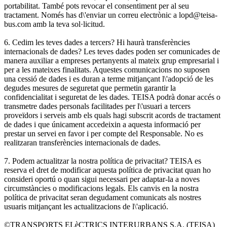
portabilitat. També pots revocar el consentiment per al seu
tractament. Només has d\'enviar un correu electrònic a lopd@teisa-
bus.com amb la teva sol·licitud.
6. Cedim les teves dades a tercers? Hi haurà transferències
internacionals de dades? Les teves dades poden ser comunicades de
manera auxiliar a empreses pertanyents al mateix grup empresarial i
per a les mateixes finalitats. Aquestes comunicacions no suposen
una cessió de dades i es duran a terme mitjançant l\'adopció de les
degudes mesures de seguretat que permetin garantir la
confidencialitat i seguretat de les dades. TEISA podrà donar accés o
transmetre dades personals facilitades per l\'usuari a tercers
proveïdors i serveis amb els quals hagi subscrit acords de tractament
de dades i que únicament accedeixin a aquesta informació per
prestar un servei en favor i per compte del Responsable. No es
realitzaran transferències internacionals de dades.
7. Podem actualitzar la nostra política de privacitat? TEISA es
reserva el dret de modificar aquesta política de privacitat quan ho
consideri oportú o quan sigui necessari per adaptar-la a noves
circumstàncies o modificacions legals. Els canvis en la nostra
política de privacitat seran degudament comunicats als nostres
usuaris mitjançant les actualitzacions de l\'aplicació.
©TRANSPORTS ELèCTRICS INTERURBANS S.A. (TEISA)