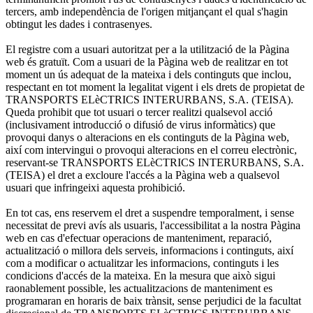
tercers, amb independència de l'origen mitjançant el qual s'hagin
obtingut les dades i contrasenyes.
El registre com a usuari autoritzat per a la utilització de la Pàgina
web és gratuït. Com a usuari de la Pàgina web de realitzar en tot
moment un ús adequat de la mateixa i dels continguts que inclou,
respectant en tot moment la legalitat vigent i els drets de propietat de
TRANSPORTS ELèCTRICS INTERURBANS, S.A. (TEISA).
Queda prohibit que tot usuari o tercer realitzi qualsevol acció
(inclusivament introducció o difusió de virus informàtics) que
provoqui danys o alteracions en els continguts de la Pàgina web,
així com intervingui o provoqui alteracions en el correu electrònic,
reservant-se TRANSPORTS ELèCTRICS INTERURBANS, S.A.
(TEISA) el dret a excloure l'accés a la Pàgina web a qualsevol
usuari que infringeixi aquesta prohibició.
En tot cas, ens reservem el dret a suspendre temporalment, i sense
necessitat de previ avís als usuaris, l'accessibilitat a la nostra Pàgina
web en cas d'efectuar operacions de manteniment, reparació,
actualització o millora dels serveis, informacions i continguts, així
com a modificar o actualitzar les informacions, continguts i les
condicions d'accés de la mateixa. En la mesura que això sigui
raonablement possible, les actualitzacions de manteniment es
programaran en horaris de baix trànsit, sense perjudici de la facultat