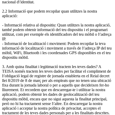
nacional d\'identitat.
2.2 Informació que podem recopilar quan utilitzes la nostra
aplicació:
- Informació relativa al dispositiu: Quan utilitzes la nostra aplicació,
també podem obtenir informació del teu dispositiu i el programari
utilitzat, com per exemple els identificadors del teu mòbil o l\'adreça
IP.
- Informació de localització i moviment: Podem recopilar la teva
informació de localització i moviment a través de l\'adreça IP del teu
mòbil, WiFi, Bluetooth i les coordenades GPS disponibles en el teu
dispositiu mòbil.
3. Amb quina finalitat i legitimació tractem les teves dades? A
TEISA només tractem les teves dades per facilitar el compliment de
l\'obligació legal de registre de jornada establerta en el Reial decret
llei 8/2019 de 8 de març per als empleats que no tenen una ubicació
fixa durant la jornada laboral o per a aquells que decideixen fer-ho
lliurement. Et recordem que en descarregar-te i utilitzar la nostra
aplicació, podem obtenir les dades de geolocalització del teu
dispositiu mòbil, encara que no sigui aquesta la finalitat principal,
però no hi ha tractament sense l\'altre. En descarregar la nostra
aplicació i acceptar la nostra política de privacitat, acceptes el
tractament de les teves dades personals per a les finalitats descrites.