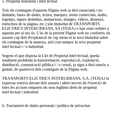
5. Propietat industrial i intel·lectual
Tots els continguts d'aquesta Pàgina web (a títol enunciatiu i no
limitatiu, bases de dades, textos, marques, noms comercials, àudio,
logotips, signes distintius, animacions, imatges, vídeos, dissenys,
estructura de la pàgina, etc.) són titularitat de TRANSPORTS
ELèCTRICS INTERURBANS, SA (TEISA) o han estat cedides a
aquesta per al seu ús. L'ús de la present Pàgina web no confereix als
usuaris cap dret d'explotació de cap mena ni la seva titularitat sobre
els continguts de la mateixa, així com tampoc la seva propietat
intel·lectual i / o industrial.
Segons el que disposa la Llei de Propietat Intel·lectual, queda
totalment prohibida la transformació, reproducció, explotació,
distribució, comunicació pública i / o cessió, ja sigui a títol onerós o
gratuït, de qualsevol dels continguts de la Pàgina web.
TRANSPORTS ELèCTRICS INTERURBANS, S.A. (TEISA) fa
expressa reserva davant dels usuaris i altres tercers de l'exercici de
totes les accions emparen els seus legítims drets de propietat
intel·lectual i industrial.
6. Tractament de dades personals i política de privacitat.