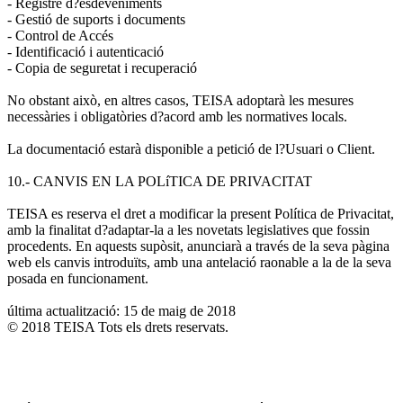
- Registre d?esdeveniments
- Gestió de suports i documents
- Control de Accés
- Identificació i autenticació
- Copia de seguretat i recuperació
No obstant això, en altres casos, TEISA adoptarà les mesures
necessàries i obligatòries d?acord amb les normatives locals.
La documentació estarà disponible a petició de l?Usuari o Client.
10.- CANVIS EN LA POLíTICA DE PRIVACITAT
TEISA es reserva el dret a modificar la present Política de Privacitat,
amb la finalitat d?adaptar-la a les novetats legislatives que fossin
procedents. En aquests supòsit, anunciarà a través de la seva pàgina
web els canvis introduïts, amb una antelació raonable a la de la seva
posada en funcionament.
última actualització: 15 de maig de 2018
© 2018 TEISA Tots els drets reservats.