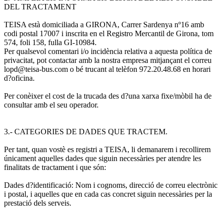
DEL TRACTAMENT
TEISA està domiciliada a GIRONA, Carrer Sardenya nº16 amb
codi postal 17007 i inscrita en el Registro Mercantil de Girona, tom
574, foli 158, fulla GI-10984.
Per qualsevol comentari i/o incidència relativa a aquesta política de
privacitat, pot contactar amb la nostra empresa mitjançant el correu
lopd@teisa-bus.com o bé trucant al telèfon 972.20.48.68 en horari
d?oficina.
Per conèixer el cost de la trucada des d?una xarxa fixe/mòbil ha de
consultar amb el seu operador.
3.- CATEGORIES DE DADES QUE TRACTEM.
Per tant, quan vostè es registri a TEISA, li demanarem i recollirem
únicament aquelles dades que siguin necessàries per atendre les
finalitats de tractament i que són:
Dades d?identificació: Nom i cognoms, direcció de correu electrònic
i postal, i aquelles que en cada cas concret siguin necessàries per la
prestació dels serveis.