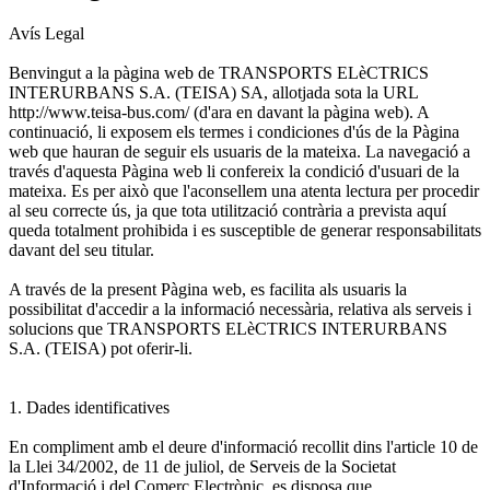
Avís Legal
Benvingut a la pàgina web de TRANSPORTS ELèCTRICS
INTERURBANS S.A. (TEISA) SA, allotjada sota la URL
http://www.teisa-bus.com/ (d'ara en davant la pàgina web). A
continuació, li exposem els termes i condiciones d'ús de la Pàgina
web que hauran de seguir els usuaris de la mateixa. La navegació a
través d'aquesta Pàgina web li confereix la condició d'usuari de la
mateixa. Es per això que l'aconsellem una atenta lectura per procedir
al seu correcte ús, ja que tota utilització contrària a prevista aquí
queda totalment prohibida i es susceptible de generar responsabilitats
davant del seu titular.
A través de la present Pàgina web, es facilita als usuaris la
possibilitat d'accedir a la informació necessària, relativa als serveis i
solucions que TRANSPORTS ELèCTRICS INTERURBANS
S.A. (TEISA) pot oferir-li.
1. Dades identificatives
En compliment amb el deure d'informació recollit dins l'article 10 de
la Llei 34/2002, de 11 de juliol, de Serveis de la Societat
d'Informació i del Comerç Electrònic, es disposa que