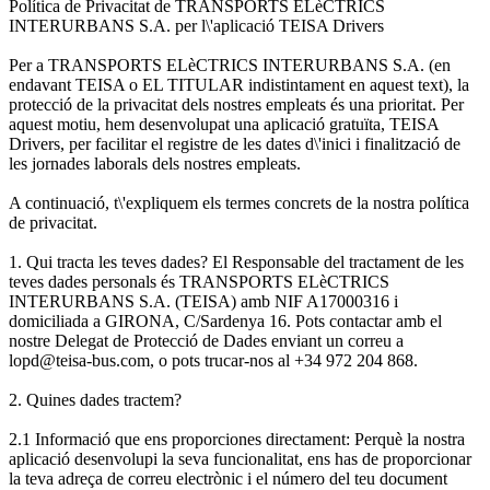
Política de Privacitat de TRANSPORTS ELèCTRICS
INTERURBANS S.A. per l\'aplicació TEISA Drivers
Per a TRANSPORTS ELèCTRICS INTERURBANS S.A. (en
endavant TEISA o EL TITULAR indistintament en aquest text), la
protecció de la privacitat dels nostres empleats és una prioritat. Per
aquest motiu, hem desenvolupat una aplicació gratuïta, TEISA
Drivers, per facilitar el registre de les dates d\'inici i finalització de
les jornades laborals dels nostres empleats.
A continuació, t\'expliquem els termes concrets de la nostra política
de privacitat.
1. Qui tracta les teves dades? El Responsable del tractament de les
teves dades personals és TRANSPORTS ELèCTRICS
INTERURBANS S.A. (TEISA) amb NIF A17000316 i
domiciliada a GIRONA, C/Sardenya 16. Pots contactar amb el
nostre Delegat de Protecció de Dades enviant un correu a
lopd@teisa-bus.com, o pots trucar-nos al +34 972 204 868.
2. Quines dades tractem?
2.1 Informació que ens proporciones directament: Perquè la nostra
aplicació desenvolupi la seva funcionalitat, ens has de proporcionar
la teva adreça de correu electrònic i el número del teu document