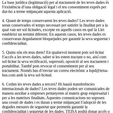
La base jurídica (legitimació) per al tractament de les teves dades és
l\'existència d\'una obligació legal i el teu consentiment exprés per
dur-ho a terme mitjançant aquesta aplicació.
4. Quant de temps conservarem les teves dades? Les teves dades
seran conservades el temps necessari per satisfer la finalitat per a la
qual van ser sol·licitades, excepte en aquells casos en què la Llei
estableixi un termini diferent. En aquests casos, les teves dades es
conservaran degudament bloquejades per garantir la seva seguretat i
confidencialitat.
5. Quins són els teus drets? En qualsevol moment pots sol·licitar
l\'accés a les teves dades, saber si les estem tractant o no, així com
sol·licitar la seva rectificació, supressió, oposició al seu tractament i
portabilitat. També pots revocar el consentiment per al seu
tractament. Només has d\'enviar un correu electrònic a lopd@teisa-
bus.com amb la teva sol·licitud.
6. Cedim les teves dades a tercers? Hi haurà transferències
internacionals de dades? Les teves dades poden ser comunicades de
manera auxiliar a empreses pertanyents al mateix grup empresarial i
per a les mateixes finalitats. Aquestes comunicacions no suposen
una cessió de dades i es duran a terme mitjançant l\'adopció de les
degudes mesures de seguretat que permetin garantir la
confidencialitat i seguretat de les dades. TEISA podrà donar accés o