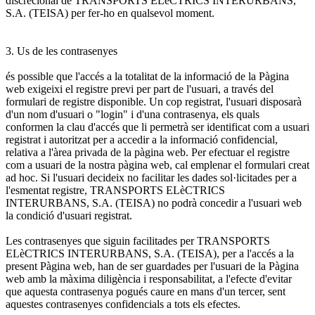
discrecional de TRANSPORTS ELèCTRICS INTERURBANS,
S.A. (TEISA) per fer-ho en qualsevol moment.
3. Us de les contrasenyes
és possible que l'accés a la totalitat de la informació de la Pàgina
web exigeixi el registre previ per part de l'usuari, a través del
formulari de registre disponible. Un cop registrat, l'usuari disposarà
d'un nom d'usuari o "login" i d'una contrasenya, els quals
conformen la clau d'accés que li permetrà ser identificat com a usuari
registrat i autoritzat per a accedir a la informació confidencial,
relativa a l'àrea privada de la pàgina web. Per efectuar el registre
com a usuari de la nostra pàgina web, cal emplenar el formulari creat
ad hoc. Si l'usuari decideix no facilitar les dades sol·licitades per a
l'esmentat registre, TRANSPORTS ELèCTRICS
INTERURBANS, S.A. (TEISA) no podrà concedir a l'usuari web
la condició d'usuari registrat.
Les contrasenyes que siguin facilitades per TRANSPORTS
ELèCTRICS INTERURBANS, S.A. (TEISA), per a l'accés a la
present Pàgina web, han de ser guardades per l'usuari de la Pàgina
web amb la màxima diligència i responsabilitat, a l'efecte d'evitar
que aquesta contrasenya pogués caure en mans d'un tercer, sent
aquestes contrasenyes confidencials a tots els efectes.