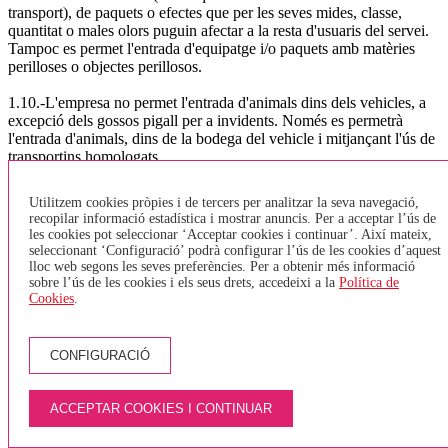
transport), de paquets o efectes que per les seves mides, classe,
quantitat o males olors puguin afectar a la resta d'usuaris del servei.
Tampoc es permet l'entrada d'equipatge i/o paquets amb matèries
perilloses o objectes perillosos.
1.10.-L'empresa no permet l'entrada d'animals dins dels vehicles, a
excepció dels gossos pigall per a invidents. Només es permetrà
l'entrada d'animals, dins de la bodega del vehicle i mitjançant l'ús de
transportins homologats.
1.11.-. Bicicletes :
Utilitzem cookies pròpies i de tercers per analitzar la seva navegació,
recopilar informació estadística i mostrar anuncis. Per a acceptar l’ús de
D'acord amb l'Ordre TES/376/2014, que fa referència a la normativa
les cookies pot seleccionar ‘Acceptar cookies i continuar’. Així mateix,
sobre el transport de bicicletes. i segons el que regular l'article 8, la
seleccionant ‘Configuració’ podrà configurar l’ús de les cookies d’aquest
normativa a seguir per l'empresa TEISA serà: TRANSPORT
lloc web segons les seves preferències. Per a obtenir més informació
URBÀ GIRONA, BANYOLES, LÍNIA DEL TAV o VEHICLES
sobre l’ús de les cookies i els seus drets, accedeixi a la
Política de
Cookies
.
SENSE BODEGA - Només s'acceptaran bicicletes plegables i que
estiguin plegades. No està permès entrar bicicletes tipus Girocleta. -
Es podran transportar un màxim de 2 bicicletes (plegades) a la zona
destinada per PMR (cadires de rodes) - En el cas que una persona
CONFIGURACIÓ
amb cadira de rodes vulgui pujar a l'autobús, i l'espai destinat a
PMR estigui ocupat per una bicicleta, aquesta haurà de baixar de
l'autobús i esperar el següent, ja que tenen prioritat les cadires de
ACCEPTAR COOKIES I CONTINUAR
rodes. - Només s'acceptarà una bicicleta per persona. - Els viatgers
no hauran de pagar per pujar la bicicleta. TRANSPORT