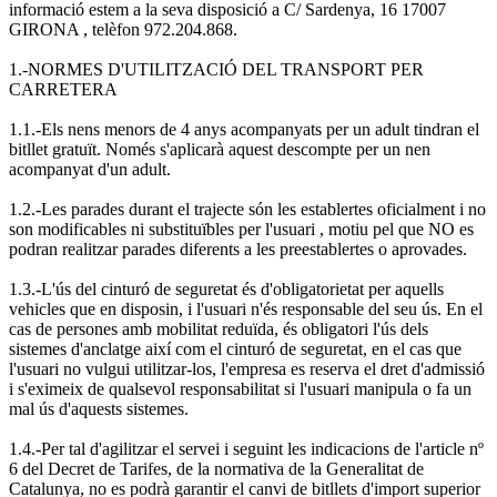
informació estem a la seva disposició a C/ Sardenya, 16 17007
GIRONA , telèfon 972.204.868.
1.-NORMES D'UTILITZACIÓ DEL TRANSPORT PER
CARRETERA
1.1.-Els nens menors de 4 anys acompanyats per un adult tindran el
bitllet gratuït. Només s'aplicarà aquest descompte per un nen
acompanyat d'un adult.
1.2.-Les parades durant el trajecte són les establertes oficialment i no
son modificables ni substituïbles per l'usuari , motiu pel que NO es
podran realitzar parades diferents a les preestablertes o aprovades.
1.3.-L'ús del cinturó de seguretat és d'obligatorietat per aquells
vehicles que en disposin, i l'usuari n'és responsable del seu ús. En el
cas de persones amb mobilitat reduïda, és obligatori l'ús dels
sistemes d'anclatge així com el cinturó de seguretat, en el cas que
l'usuari no vulgui utilitzar-los, l'empresa es reserva el dret d'admissió
i s'eximeix de qualsevol responsabilitat si l'usuari manipula o fa un
mal ús d'aquests sistemes.
1.4.-Per tal d'agilitzar el servei i seguint les indicacions de l'article nº
6 del Decret de Tarifes, de la normativa de la Generalitat de
Catalunya, no es podrà garantir el canvi de bitllets d'import superior