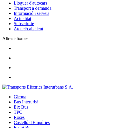
Lloguer d'autocars
Transport a demanda
Informació i serveis
Actualitat
Subscriu-te
Atenció al client
Altres idiomes
Girona
Bus Interurbà
Eix Bus
TPO
Roses
Castelló d'Empúries
Esquí Bus