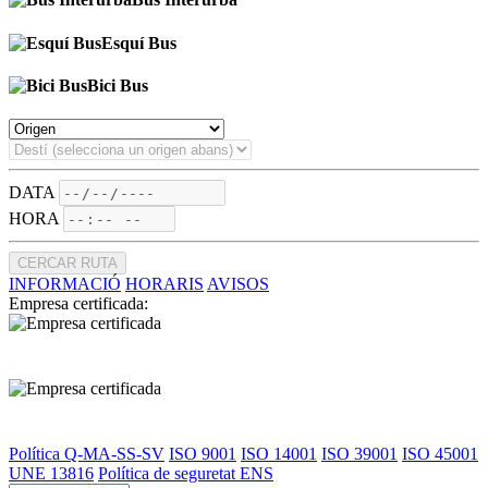
Esquí Bus
Bici Bus
DATA
HORA
CERCAR RUTA
INFORMACIÓ
HORARIS
AVISOS
Empresa certificada:
Política Q-MA-SS-SV
ISO 9001
ISO 14001
ISO 39001
ISO 45001
UNE 13816
Política de seguretat ENS