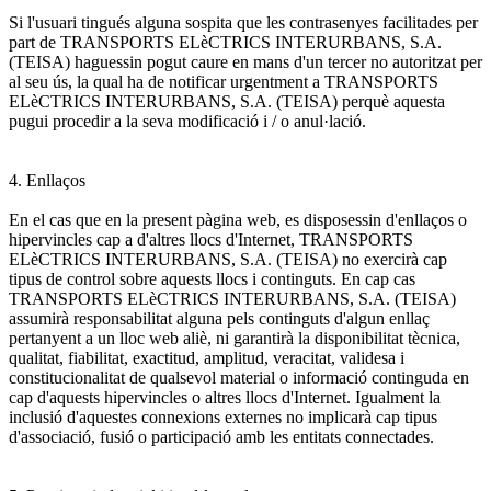
Si l'usuari tingués alguna sospita que les contrasenyes facilitades per
part de TRANSPORTS ELèCTRICS INTERURBANS, S.A.
(TEISA) haguessin pogut caure en mans d'un tercer no autoritzat per
al seu ús, la qual ha de notificar urgentment a TRANSPORTS
ELèCTRICS INTERURBANS, S.A. (TEISA) perquè aquesta
pugui procedir a la seva modificació i / o anul·lació.
4. Enllaços
En el cas que en la present pàgina web, es disposessin d'enllaços o
hipervincles cap a d'altres llocs d'Internet, TRANSPORTS
ELèCTRICS INTERURBANS, S.A. (TEISA) no exercirà cap
tipus de control sobre aquests llocs i continguts. En cap cas
TRANSPORTS ELèCTRICS INTERURBANS, S.A. (TEISA)
assumirà responsabilitat alguna pels continguts d'algun enllaç
pertanyent a un lloc web aliè, ni garantirà la disponibilitat tècnica,
qualitat, fiabilitat, exactitud, amplitud, veracitat, validesa i
constitucionalitat de qualsevol material o informació continguda en
cap d'aquests hipervincles o altres llocs d'Internet. Igualment la
inclusió d'aquestes connexions externes no implicarà cap tipus
d'associació, fusió o participació amb les entitats connectades.