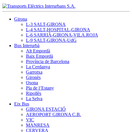
Girona
L-3 SALT-GIRONA
L-4 SALT-HOSPITAL-GIRONA
L-6 SARRIÀ-GIRONA-VILA.ROJA
L-9 SALT-GIRONA-UdG
Bus Interurbà
Alt Empordà
Baix Empordà
Província de Barcelona
La Cerdanya
Garrotxa
Gironès
Osona
Pla de l’Estany
Ripollès
La Selva
Eix Bus
GIRONA ESTACIÓ
AEROPORT GIRONA C.B.
VIC
MANRESA
CERVERA