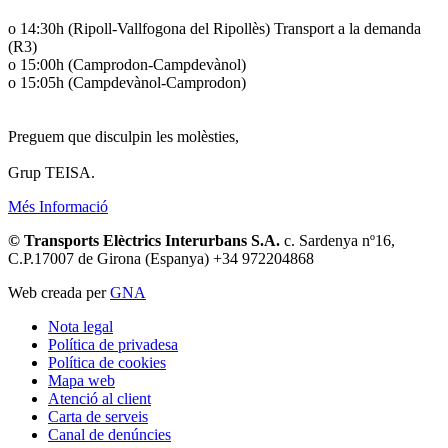
o 14:30h (Ripoll-Vallfogona del Ripollès) Transport a la demanda
(R3)
o 15:00h (Camprodon-Campdevànol)
o 15:05h (Campdevànol-Camprodon)
Preguem que disculpin les molèsties,
Grup TEISA.
Més Informació
© Transports Elèctrics Interurbans S.A.
c. Sardenya nº16,
C.P.17007 de Girona (Espanya) +34 972204868
Web creada per
GNA
Nota legal
Política de privadesa
Política de cookies
Mapa web
Atenció al client
Carta de serveis
Canal de denúncies