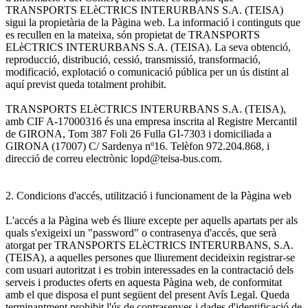
TRANSPORTS ELèCTRICS INTERURBANS S.A. (TEISA)
sigui la propietària de la Pàgina web. La informació i continguts que
es recullen en la mateixa, són propietat de TRANSPORTS
ELèCTRICS INTERURBANS S.A. (TEISA). La seva obtenció,
reproducció, distribució, cessió, transmissió, transformació,
modificació, explotació o comunicació pública per un ús distint al
aquí previst queda totalment prohibit.
TRANSPORTS ELèCTRICS INTERURBANS S.A. (TEISA),
amb CIF A-17000316 és una empresa inscrita al Registre Mercantil
de GIRONA, Tom 387 Foli 26 Fulla GI-7303 i domiciliada a
GIRONA (17007) C/ Sardenya nº16. Telèfon 972.204.868, i
direcció de correu electrònic lopd@teisa-bus.com.
2. Condicions d'accés, utilització i funcionament de la Pàgina web
L'accés a la Pàgina web és lliure excepte per aquells apartats per als
quals s'exigeixi un "password" o contrasenya d'accés, que serà
atorgat per TRANSPORTS ELèCTRICS INTERURBANS, S.A.
(TEISA), a aquelles persones que lliurement decideixin registrar-se
com usuari autoritzat i es trobin interessades en la contractació dels
serveis i productes oferts en aquesta Pàgina web, de conformitat
amb el que disposa el punt següent del present Avís Legal. Queda
terminantment prohibit l'ús de contrasenyes i dades d'identificació de