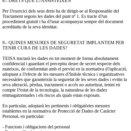
8.- DRETS QUE L?ASSISTEIXEN
Per l?exercici dels seus drets ha de dirigir-se al Responsable del
Tractament segons les dades del punt nº 1. Es tracte d?un
procediment gratuït i ha d?anar acompanyat sempre del document
acreditatiu de la seva identitat.
9.- QUINES MESURES DE SEGURETAT IMPLANTEM PER
TENIR CURA DE LES DADES?
TEISA tractarà les dades en tot moment de forma absolutament
confidencial i guardant el preceptiu deure de secret respecte dels
mateixos, de conformitat amb el previst en la normativa d?aplicació,
adoptant a l?efecte de les mesures d?índole tècnica i organitzatives
necessàries que garanteixin la seguretat de les seves dades i evitin la
seva alteració, pèrdua, tractament o accés no autoritzat, tenint en
compte l?estat de la tecnologia, la naturalesa de les dades
emmagatzemades i els riscos als quals estan exposats.
En particular, adoptarà les pertinents i obligatòries mesures
establertes en la normativa de Protecció de Dades de Caràcter
Personal, en particular:
- Funcions i obligacions del personal