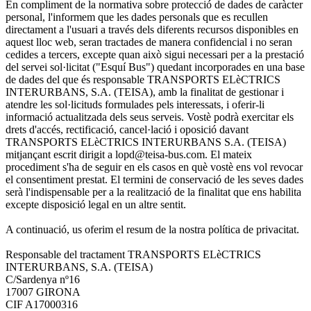
En compliment de la normativa sobre protecció de dades de caràcter
personal, l'informem que les dades personals que es recullen
directament a l'usuari a través dels diferents recursos disponibles en
aquest lloc web, seran tractades de manera confidencial i no seran
cedides a tercers, excepte quan això sigui necessari per a la prestació
del servei sol·licitat ("Esquí Bus") quedant incorporades en una base
de dades del que és responsable TRANSPORTS ELèCTRICS
INTERURBANS, S.A. (TEISA), amb la finalitat de gestionar i
atendre les sol·licituds formulades pels interessats, i oferir-li
informació actualitzada dels seus serveis. Vostè podrà exercitar els
drets d'accés, rectificació, cancel·lació i oposició davant
TRANSPORTS ELèCTRICS INTERURBANS S.A. (TEISA)
mitjançant escrit dirigit a lopd@teisa-bus.com. El mateix
procediment s'ha de seguir en els casos en què vostè ens vol revocar
el consentiment prestat. El termini de conservació de les seves dades
serà l'indispensable per a la realització de la finalitat que ens habilita
excepte disposició legal en un altre sentit.
A continuació, us oferim el resum de la nostra política de privacitat.
Responsable del tractament TRANSPORTS ELèCTRICS
INTERURBANS, S.A. (TEISA)
C/Sardenya nº16
17007 GIRONA
CIF A17000316