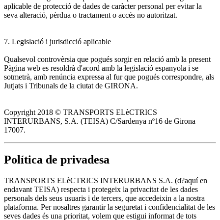
aplicable de protecció de dades de caràcter personal per evitar la
seva alteració, pèrdua o tractament o accés no autoritzat.
7. Legislació i jurisdicció aplicable
Qualsevol controvèrsia que pogués sorgir en relació amb la present
Pàgina web es resoldrà d'acord amb la legislació espanyola i se
sotmetrà, amb renúncia expressa al fur que pogués correspondre, als
Jutjats i Tribunals de la ciutat de GIRONA.
Copyright 2018 © TRANSPORTS ELèCTRICS
INTERURBANS, S.A. (TEISA) C/Sardenya nº16 de Girona
17007.
Política de privadesa
TRANSPORTS ELèCTRICS INTERURBANS S.A. (d?aquí en
endavant TEISA) respecta i protegeix la privacitat de les dades
personals dels seus usuaris i de tercers, que accedeixin a la nostra
plataforma. Per nosaltres garantir la seguretat i confidencialitat de les
seves dades és una prioritat, volem que estigui informat de tots