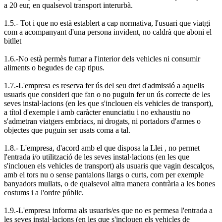
a 20 eur, en qualsevol transport interurbà.
1.5.- Tot i que no està establert a cap normativa, l'usuari que viatgi
com a acompanyant d'una persona invident, no caldrà que aboni el
bitllet
1.6.-No està permès fumar a l'interior dels vehicles ni consumir
aliments o begudes de cap tipus.
1.7.-L'empresa es reserva fer ús del seu dret d'admissió a aquells
usuaris que consideri que fan o no puguin fer un ús correcte de les
seves instal·lacions (en les que s'inclouen els vehicles de transport),
a títol d'exemple i amb caràcter enunciatiu i no exhaustiu no
s'admetran viatgers embriacs, ni drogats, ni portadors d'armes o
objectes que puguin ser usats coma a tal.
1.8.- L'empresa, d'acord amb el que disposa la Llei , no permet
l'entrada i/o utilització de les seves instal·lacions (en les que
s'inclouen els vehicles de transport) als usuaris que vagin descalços,
amb el tors nu o sense pantalons llargs o curts, com per exemple
banyadors mullats, o de qualsevol altra manera contrària a les bones
costums i a l'ordre públic.
1.9.-L'empresa informa als usuaris/es que no es permesa l'entrada a
les seves instal·lacions (en les que s'inclouen els vehicles de