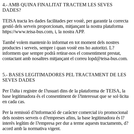
4.- AMB QUINA FINALITAT TRACTEM LES SEVES
DADES?
TEISA tracta les dades facilitades per vostè, per garantir la correcta
gestió dels serveis proporcionats, mitjançant la nostra plataforma
https://www.teisa-bus.com, i, la nostra APP.
També volem mantenir-lo informat en tot moment dels nostres
productes i serveis, sempre i quan vostè ens ho autoritzi. L?
informem que sempre podrà retirar-nos el consentiment prestat,
contactant amb nosaltres mitjançant el correu lopd@teisa-bus.com.
5.- BASES LEGITIMADORES PEL TRACTAMENT DE LES
SEVES DADES
Per l?alta i registre de l?usuari dins de la plataforma de TEISA, la
base legitimadora és el consentiment de l?interessat que se sol·licita
en cada cas.
Per la remissió d?informació de caràcter comercial i/o promocional
dels nostres serveis o d?empreses afins, la base legitimadora és l?
interès legítim de l?empresa per dur a terme aquests tractaments, d?
acord amb la normativa vigent.