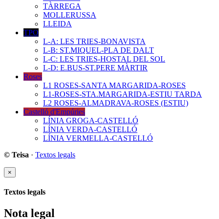
TÀRREGA
MOLLERUSSA
LLEIDA
TPO
L-A: LES TRIES-BONAVISTA
L-B: ST.MIQUEL-PLA DE DALT
L-C: LES TRIES-HOSTAL DEL SOL
L-D: E.BUS-ST.PERE MÀRTIR
Roses
L1 ROSES-SANTA MARGARIDA-ROSES
L1-ROSES-STA.MARGARIDA-ESTIU TARDA
L2 ROSES-ALMADRAVA-ROSES (ESTIU)
Castelló d'Empúries
LÍNIA GROGA-CASTELLÓ
LÍNIA VERDA-CASTELLÓ
LÍNIA VERMELLA-CASTELLÓ
© Teisa
·
Textos legals
×
Textos legals
Nota legal