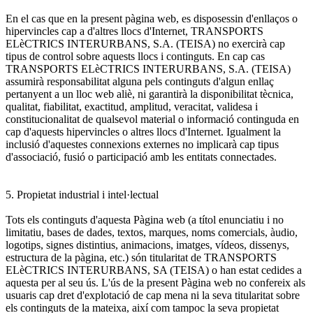
En el cas que en la present pàgina web, es disposessin d'enllaços o
hipervincles cap a d'altres llocs d'Internet, TRANSPORTS
ELèCTRICS INTERURBANS, S.A. (TEISA) no exercirà cap
tipus de control sobre aquests llocs i continguts. En cap cas
TRANSPORTS ELèCTRICS INTERURBANS, S.A. (TEISA)
assumirà responsabilitat alguna pels continguts d'algun enllaç
pertanyent a un lloc web aliè, ni garantirà la disponibilitat tècnica,
qualitat, fiabilitat, exactitud, amplitud, veracitat, validesa i
constitucionalitat de qualsevol material o informació continguda en
cap d'aquests hipervincles o altres llocs d'Internet. Igualment la
inclusió d'aquestes connexions externes no implicarà cap tipus
d'associació, fusió o participació amb les entitats connectades.
5. Propietat industrial i intel·lectual
Tots els continguts d'aquesta Pàgina web (a títol enunciatiu i no
limitatiu, bases de dades, textos, marques, noms comercials, àudio,
logotips, signes distintius, animacions, imatges, vídeos, dissenys,
estructura de la pàgina, etc.) són titularitat de TRANSPORTS
ELèCTRICS INTERURBANS, SA (TEISA) o han estat cedides a
aquesta per al seu ús. L'ús de la present Pàgina web no confereix als
usuaris cap dret d'explotació de cap mena ni la seva titularitat sobre
els continguts de la mateixa, així com tampoc la seva propietat