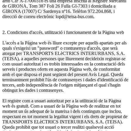
amb CIF A-17000316 és una empresa inscrita al Registre Mercantil
de GIRONA, Tom 387 Foli 26 Fulla GI-7303 i domiciliada a
GIRONA (17007) C/ Sardenya nº16. Telèfon 972.204.868, i
direcció de correu electrònic lopd@teisa-bus.com.
2. Condicions d'accés, utilització i funcionament de la Pàgina web
L'accés a la Pàgina web és lliure excepte per aquells apartats per als
quals s'exigeixi un "password" o contrasenya d'accés, que serà
atorgat per TRANSPORTS ELèCTRICS INTERURBANS, S.A.
(TEISA), a aquelles persones que lliurement decideixin registrar-se
com usuari autoritzat i es trobin interessades en la contractació dels
serveis i productes oferts en aquesta Pàgina web, de conformitat
amb el que disposa el punt següent del present Avís Legal. Queda
terminantment prohibit l'ús de contrasenyes i dades d'identificació de
tercers, amb independència de l'origen mitjançant el qual s'hagin
obtingut les dades i contrasenyes.
El registre com a usuari autoritzat per a la utilització de la Pàgina
web és gratuït. Com a usuari de la Pàgina web de realitzar en tot
moment un ús adequat de la mateixa i dels continguts que inclou,
respectant en tot moment la legalitat vigent i els drets de propietat de
TRANSPORTS ELèCTRICS INTERURBANS, S.A. (TEISA).
Queda prohibit que tot usuari o tercer realitzi qualsevol acció