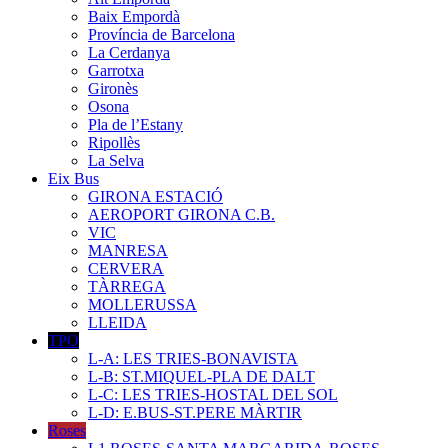
Baix Empordà
Província de Barcelona
La Cerdanya
Garrotxa
Gironès
Osona
Pla de l’Estany
Ripollès
La Selva
Eix Bus
GIRONA ESTACIÓ
AEROPORT GIRONA C.B.
VIC
MANRESA
CERVERA
TÀRREGA
MOLLERUSSA
LLEIDA
TPO
L-A: LES TRIES-BONAVISTA
L-B: ST.MIQUEL-PLA DE DALT
L-C: LES TRIES-HOSTAL DEL SOL
L-D: E.BUS-ST.PERE MÀRTIR
Roses