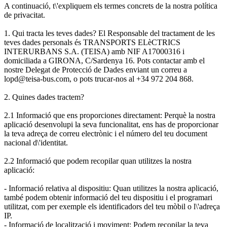
A continuació, t\'expliquem els termes concrets de la nostra política
de privacitat.
1. Qui tracta les teves dades? El Responsable del tractament de les
teves dades personals és TRANSPORTS ELèCTRICS
INTERURBANS S.A. (TEISA) amb NIF A17000316 i
domiciliada a GIRONA, C/Sardenya 16. Pots contactar amb el
nostre Delegat de Protecció de Dades enviant un correu a
lopd@teisa-bus.com, o pots trucar-nos al +34 972 204 868.
2. Quines dades tractem?
2.1 Informació que ens proporciones directament: Perquè la nostra
aplicació desenvolupi la seva funcionalitat, ens has de proporcionar
la teva adreça de correu electrònic i el número del teu document
nacional d\'identitat.
2.2 Informació que podem recopilar quan utilitzes la nostra
aplicació:
- Informació relativa al dispositiu: Quan utilitzes la nostra aplicació,
també podem obtenir informació del teu dispositiu i el programari
utilitzat, com per exemple els identificadors del teu mòbil o l\'adreça
IP.
- Informació de localització i moviment: Podem recopilar la teva