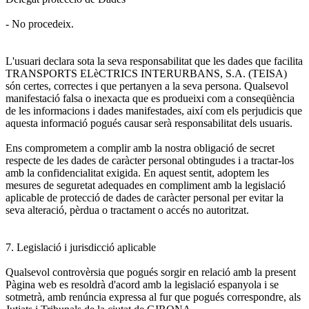
- No procedeix.
L'usuari declara sota la seva responsabilitat que les dades que facilita
TRANSPORTS ELèCTRICS INTERURBANS, S.A. (TEISA)
són certes, correctes i que pertanyen a la seva persona. Qualsevol
manifestació falsa o inexacta que es produeixi com a conseqüència
de les informacions i dades manifestades, així com els perjudicis que
aquesta informació pogués causar serà responsabilitat dels usuaris.
Ens comprometem a complir amb la nostra obligació de secret
respecte de les dades de caràcter personal obtingudes i a tractar-los
amb la confidencialitat exigida. En aquest sentit, adoptem les
mesures de seguretat adequades en compliment amb la legislació
aplicable de protecció de dades de caràcter personal per evitar la
seva alteració, pèrdua o tractament o accés no autoritzat.
7. Legislació i jurisdicció aplicable
Qualsevol controvèrsia que pogués sorgir en relació amb la present
Pàgina web es resoldrà d'acord amb la legislació espanyola i se
sotmetrà, amb renúncia expressa al fur que pogués correspondre, als