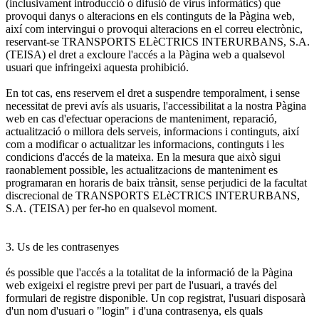
(inclusivament introducció o difusió de virus informàtics) que
provoqui danys o alteracions en els continguts de la Pàgina web,
així com intervingui o provoqui alteracions en el correu electrònic,
reservant-se TRANSPORTS ELèCTRICS INTERURBANS, S.A.
(TEISA) el dret a excloure l'accés a la Pàgina web a qualsevol
usuari que infringeixi aquesta prohibició.
En tot cas, ens reservem el dret a suspendre temporalment, i sense
necessitat de previ avís als usuaris, l'accessibilitat a la nostra Pàgina
web en cas d'efectuar operacions de manteniment, reparació,
actualització o millora dels serveis, informacions i continguts, així
com a modificar o actualitzar les informacions, continguts i les
condicions d'accés de la mateixa. En la mesura que això sigui
raonablement possible, les actualitzacions de manteniment es
programaran en horaris de baix trànsit, sense perjudici de la facultat
discrecional de TRANSPORTS ELèCTRICS INTERURBANS,
S.A. (TEISA) per fer-ho en qualsevol moment.
3. Us de les contrasenyes
és possible que l'accés a la totalitat de la informació de la Pàgina
web exigeixi el registre previ per part de l'usuari, a través del
formulari de registre disponible. Un cop registrat, l'usuari disposarà
d'un nom d'usuari o "login" i d'una contrasenya, els quals