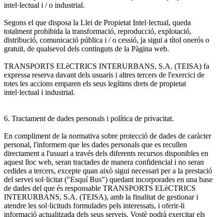
intel·lectual i / o industrial.
Segons el que disposa la Llei de Propietat Intel·lectual, queda
totalment prohibida la transformació, reproducció, explotació,
distribució, comunicació pública i / o cessió, ja sigui a títol onerós o
gratuït, de qualsevol dels continguts de la Pàgina web.
TRANSPORTS ELèCTRICS INTERURBANS, S.A. (TEISA) fa
expressa reserva davant dels usuaris i altres tercers de l'exercici de
totes les accions emparen els seus legítims drets de propietat
intel·lectual i industrial.
6. Tractament de dades personals i política de privacitat.
En compliment de la normativa sobre protecció de dades de caràcter
personal, l'informem que les dades personals que es recullen
directament a l'usuari a través dels diferents recursos disponibles en
aquest lloc web, seran tractades de manera confidencial i no seran
cedides a tercers, excepte quan això sigui necessari per a la prestació
del servei sol·licitat ("Esquí Bus") quedant incorporades en una base
de dades del que és responsable TRANSPORTS ELèCTRICS
INTERURBANS, S.A. (TEISA), amb la finalitat de gestionar i
atendre les sol·licituds formulades pels interessats, i oferir-li
informació actualitzada dels seus serveis. Vostè podrà exercitar els