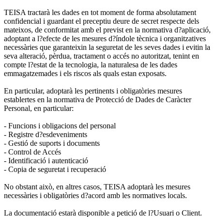
TEISA tractarà les dades en tot moment de forma absolutament
confidencial i guardant el preceptiu deure de secret respecte dels
mateixos, de conformitat amb el previst en la normativa d?aplicació,
adoptant a l?efecte de les mesures d?índole tècnica i organitzatives
necessàries que garanteixin la seguretat de les seves dades i evitin la
seva alteració, pèrdua, tractament o accés no autoritzat, tenint en
compte l?estat de la tecnologia, la naturalesa de les dades
emmagatzemades i els riscos als quals estan exposats.
En particular, adoptarà les pertinents i obligatòries mesures
establertes en la normativa de Protecció de Dades de Caràcter
Personal, en particular:
- Funcions i obligacions del personal
- Registre d?esdeveniments
- Gestió de suports i documents
- Control de Accés
- Identificació i autenticació
- Copia de seguretat i recuperació
No obstant això, en altres casos, TEISA adoptarà les mesures
necessàries i obligatòries d?acord amb les normatives locals.
La documentació estarà disponible a petició de l?Usuari o Client.