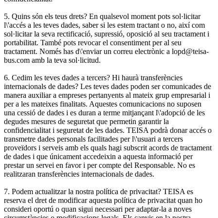
5. Quins són els teus drets? En qualsevol moment pots sol·licitar
l\'accés a les teves dades, saber si les estem tractant o no, així com
sol·licitar la seva rectificació, supressió, oposició al seu tractament i
portabilitat. També pots revocar el consentiment per al seu
tractament. Només has d\'enviar un correu electrònic a lopd@teisa-
bus.com amb la teva sol·licitud.
6. Cedim les teves dades a tercers? Hi haurà transferències
internacionals de dades? Les teves dades poden ser comunicades de
manera auxiliar a empreses pertanyents al mateix grup empresarial i
per a les mateixes finalitats. Aquestes comunicacions no suposen
una cessió de dades i es duran a terme mitjançant l\'adopció de les
degudes mesures de seguretat que permetin garantir la
confidencialitat i seguretat de les dades. TEISA podrà donar accés o
transmetre dades personals facilitades per l\'usuari a tercers
proveïdors i serveis amb els quals hagi subscrit acords de tractament
de dades i que únicament accedeixin a aquesta informació per
prestar un servei en favor i per compte del Responsable. No es
realitzaran transferències internacionals de dades.
7. Podem actualitzar la nostra política de privacitat? TEISA es
reserva el dret de modificar aquesta política de privacitat quan ho
consideri oportú o quan sigui necessari per adaptar-la a noves
circumstàncies o modificacions legals. Els canvis en la nostra