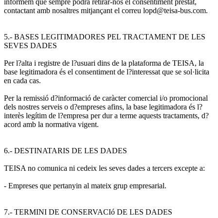
informem que sempre podrà retirar-nos el consentiment prestat,
contactant amb nosaltres mitjançant el correu lopd@teisa-bus.com.
5.- BASES LEGITIMADORES PEL TRACTAMENT DE LES
SEVES DADES
Per l?alta i registre de l?usuari dins de la plataforma de TEISA, la
base legitimadora és el consentiment de l?interessat que se sol·licita
en cada cas.
Per la remissió d?informació de caràcter comercial i/o promocional
dels nostres serveis o d?empreses afins, la base legitimadora és l?
interès legítim de l?empresa per dur a terme aquests tractaments, d?
acord amb la normativa vigent.
6.- DESTINATARIS DE LES DADES
TEISA no comunica ni cedeix les seves dades a tercers excepte a:
- Empreses que pertanyin al mateix grup empresarial.
7.- TERMINI DE CONSERVACIó DE LES DADES