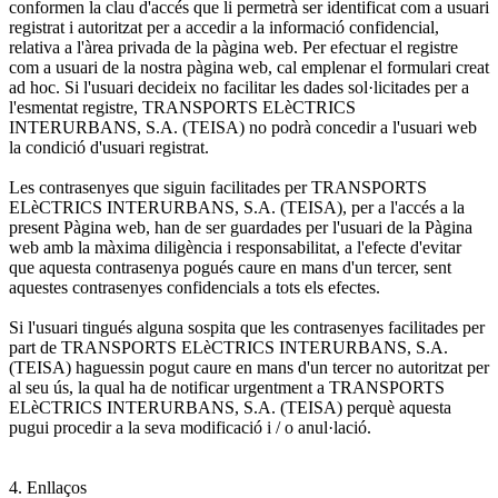
conformen la clau d'accés que li permetrà ser identificat com a usuari
registrat i autoritzat per a accedir a la informació confidencial,
relativa a l'àrea privada de la pàgina web. Per efectuar el registre
com a usuari de la nostra pàgina web, cal emplenar el formulari creat
ad hoc. Si l'usuari decideix no facilitar les dades sol·licitades per a
l'esmentat registre, TRANSPORTS ELèCTRICS
INTERURBANS, S.A. (TEISA) no podrà concedir a l'usuari web
la condició d'usuari registrat.
Les contrasenyes que siguin facilitades per TRANSPORTS
ELèCTRICS INTERURBANS, S.A. (TEISA), per a l'accés a la
present Pàgina web, han de ser guardades per l'usuari de la Pàgina
web amb la màxima diligència i responsabilitat, a l'efecte d'evitar
que aquesta contrasenya pogués caure en mans d'un tercer, sent
aquestes contrasenyes confidencials a tots els efectes.
Si l'usuari tingués alguna sospita que les contrasenyes facilitades per
part de TRANSPORTS ELèCTRICS INTERURBANS, S.A.
(TEISA) haguessin pogut caure en mans d'un tercer no autoritzat per
al seu ús, la qual ha de notificar urgentment a TRANSPORTS
ELèCTRICS INTERURBANS, S.A. (TEISA) perquè aquesta
pugui procedir a la seva modificació i / o anul·lació.
4. Enllaços