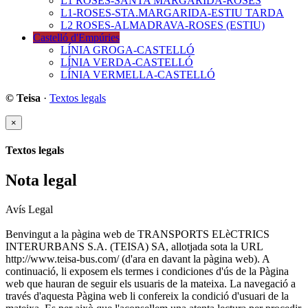
L1 ROSES-SANTA MARGARIDA-ROSES
L1-ROSES-STA.MARGARIDA-ESTIU TARDA
L2 ROSES-ALMADRAVA-ROSES (ESTIU)
Castelló d'Empúries
LÍNIA GROGA-CASTELLÓ
LÍNIA VERDA-CASTELLÓ
LÍNIA VERMELLA-CASTELLÓ
© Teisa
·
Textos legals
×
Textos legals
Nota legal
Avís Legal
Benvingut a la pàgina web de TRANSPORTS ELèCTRICS
INTERURBANS S.A. (TEISA) SA, allotjada sota la URL
http://www.teisa-bus.com/ (d'ara en davant la pàgina web). A
continuació, li exposem els termes i condiciones d'ús de la Pàgina
web que hauran de seguir els usuaris de la mateixa. La navegació a
través d'aquesta Pàgina web li confereix la condició d'usuari de la