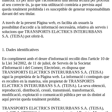
mateixa. Es per això que l'aconsellem una atenta lectura per procedir
al seu correcte ús, ja que tota utilització contrària a prevista aquí
queda totalment prohibida i es susceptible de generar responsabilitats
davant del seu titular.
A través de la present Pàgina web, es facilita als usuaris la
possibilitat d'accedir a la informació necessària, relativa als serveis i
solucions que TRANSPORTS ELèCTRICS INTERURBANS
S.A. (TEISA) pot oferir-li.
1. Dades identificatives
En compliment amb el deure d'informació recollit dins l'article 10 de
la Llei 34/2002, de 11 de juliol, de Serveis de la Societat
d'Informació i del Comerç Electrònic, es disposa que
TRANSPORTS ELèCTRICS INTERURBANS S.A. (TEISA)
sigui la propietària de la Pàgina web. La informació i continguts que
es recullen en la mateixa, són propietat de TRANSPORTS
ELèCTRICS INTERURBANS S.A. (TEISA). La seva obtenció,
reproducció, distribució, cessió, transmissió, transformació,
modificació, explotació o comunicació pública per un ús distint al
aquí previst queda totalment prohibit.
TRANSPORTS ELèCTRICS INTERURBANS S.A. (TEISA),