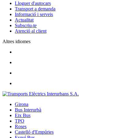
Lloguer d'autocars
Transport a demanda
Informació i serveis
Actualitat
Subscriu-te
Atenció al client
Altres idiomes
Girona
Bus Interurbà
Eix Bus
TPO
Roses
Castelló d'Empúries
Esquí Bus