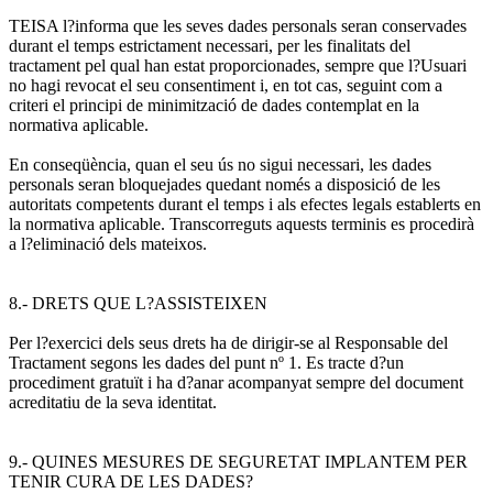
TEISA l?informa que les seves dades personals seran conservades
durant el temps estrictament necessari, per les finalitats del
tractament pel qual han estat proporcionades, sempre que l?Usuari
no hagi revocat el seu consentiment i, en tot cas, seguint com a
criteri el principi de minimització de dades contemplat en la
normativa aplicable.
En conseqüència, quan el seu ús no sigui necessari, les dades
personals seran bloquejades quedant només a disposició de les
autoritats competents durant el temps i als efectes legals establerts en
la normativa aplicable. Transcorreguts aquests terminis es procedirà
a l?eliminació dels mateixos.
8.- DRETS QUE L?ASSISTEIXEN
Per l?exercici dels seus drets ha de dirigir-se al Responsable del
Tractament segons les dades del punt nº 1. Es tracte d?un
procediment gratuït i ha d?anar acompanyat sempre del document
acreditatiu de la seva identitat.
9.- QUINES MESURES DE SEGURETAT IMPLANTEM PER
TENIR CURA DE LES DADES?