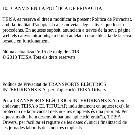
10.- CANVIS EN LA POLíTICA DE PRIVACITAT
TEISA es reserva el dret a modificar la present Política de Privacitat,
amb la finalitat d?adaptar-la a les novetats legislatives que fossin
procedents. En aquests supòsit, anunciarà a través de la seva pàgina
web els canvis introduïts, amb una antelació raonable a la de la seva
posada en funcionament.
última actualització: 15 de maig de 2018
© 2018 TEISA Tots els drets reservats.
Política de Privacitat de TRANSPORTS ELèCTRICS
INTERURBANS S.A. per l\'aplicació TEISA Drivers
Per a TRANSPORTS ELèCTRICS INTERURBANS S.A. (en
endavant TEISA o EL TITULAR indistintament en aquest text), la
protecció de la privacitat dels nostres empleats és una prioritat. Per
aquest motiu, hem desenvolupat una aplicació gratuïta, TEISA
Drivers, per facilitar el registre de les dates d\'inici i finalització de
les jornades laborals dels nostres empleats.