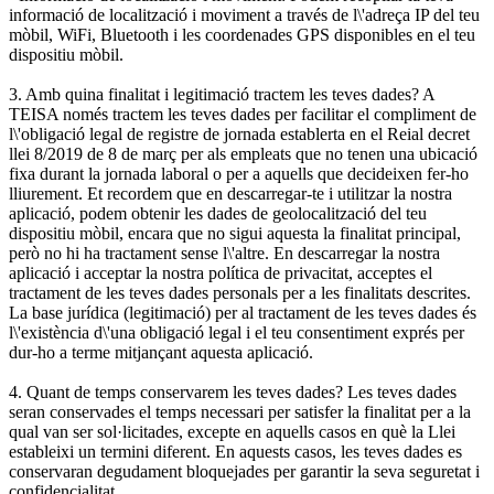
informació de localització i moviment a través de l\'adreça IP del teu
mòbil, WiFi, Bluetooth i les coordenades GPS disponibles en el teu
dispositiu mòbil.
3. Amb quina finalitat i legitimació tractem les teves dades? A
TEISA només tractem les teves dades per facilitar el compliment de
l\'obligació legal de registre de jornada establerta en el Reial decret
llei 8/2019 de 8 de març per als empleats que no tenen una ubicació
fixa durant la jornada laboral o per a aquells que decideixen fer-ho
lliurement. Et recordem que en descarregar-te i utilitzar la nostra
aplicació, podem obtenir les dades de geolocalització del teu
dispositiu mòbil, encara que no sigui aquesta la finalitat principal,
però no hi ha tractament sense l\'altre. En descarregar la nostra
aplicació i acceptar la nostra política de privacitat, acceptes el
tractament de les teves dades personals per a les finalitats descrites.
La base jurídica (legitimació) per al tractament de les teves dades és
l\'existència d\'una obligació legal i el teu consentiment exprés per
dur-ho a terme mitjançant aquesta aplicació.
4. Quant de temps conservarem les teves dades? Les teves dades
seran conservades el temps necessari per satisfer la finalitat per a la
qual van ser sol·licitades, excepte en aquells casos en què la Llei
estableixi un termini diferent. En aquests casos, les teves dades es
conservaran degudament bloquejades per garantir la seva seguretat i
confidencialitat.