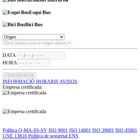
Esquí Bus
Bici Bus
DATA
HORA
CERCAR RUTA
INFORMACIÓ
HORARIS
AVISOS
Empresa certificada:
Política Q-MA-SS-SV
ISO 9001
ISO 14001
ISO 39001
ISO 45001
UNE 13816
Política de seguretat ENS