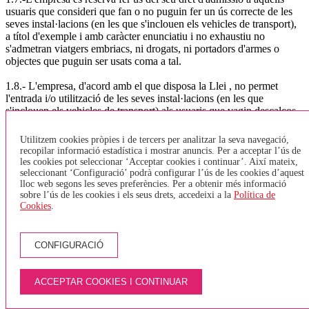
usuaris que consideri que fan o no puguin fer un ús correcte de les
seves instal·lacions (en les que s'inclouen els vehicles de transport),
a títol d'exemple i amb caràcter enunciatiu i no exhaustiu no
s'admetran viatgers embriacs, ni drogats, ni portadors d'armes o
objectes que puguin ser usats coma a tal.
1.8.- L'empresa, d'acord amb el que disposa la Llei , no permet
l'entrada i/o utilització de les seves instal·lacions (en les que
s'inclouen els vehicles de transport) als usuaris que vagin descalços,
amb el tors nu o sense pantalons llargs o curts, com per exemple
banyadors mullats, o de qualsevol altra manera contrària a les bones
Utilitzem cookies pròpies i de tercers per analitzar la seva navegació,
costums i a l'ordre públic.
recopilar informació estadística i mostrar anuncis. Per a acceptar l’ús de
les cookies pot seleccionar ‘Acceptar cookies i continuar’. Així mateix,
1.9.-L'empresa informa als usuaris/es que no es permesa l'entrada a
seleccionant ‘Configuració’ podrà configurar l’ús de les cookies d’aquest
lloc web segons les seves preferències. Per a obtenir més informació
les seves instal·lacions (en les que s'inclouen els vehicles de
sobre l’ús de les cookies i els seus drets, accedeixi a la
Política de
transport), de paquets o efectes que per les seves mides, classe,
Cookies
.
quantitat o males olors puguin afectar a la resta d'usuaris del servei.
Tampoc es permet l'entrada d'equipatge i/o paquets amb matèries
perilloses o objectes perillosos.
CONFIGURACIÓ
1.10.-L'empresa no permet l'entrada d'animals dins dels vehicles, a
excepció dels gossos pigall per a invidents. Només es permetrà
ACCEPTAR COOKIES I CONTINUAR
l'entrada d'animals, dins de la bodega del vehicle i mitjançant l'ús de
transportins homologats.