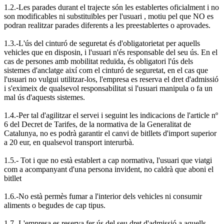
1.2.-Les parades durant el trajecte són les establertes oficialment i no
son modificables ni substituïbles per l'usuari , motiu pel que NO es
podran realitzar parades diferents a les preestablertes o aprovades.
1.3.-L'ús del cinturó de seguretat és d'obligatorietat per aquells
vehicles que en disposin, i l'usuari n'és responsable del seu ús. En el
cas de persones amb mobilitat reduïda, és obligatori l'ús dels
sistemes d'anclatge així com el cinturó de seguretat, en el cas que
l'usuari no vulgui utilitzar-los, l'empresa es reserva el dret d'admissió
i s'eximeix de qualsevol responsabilitat si l'usuari manipula o fa un
mal ús d'aquests sistemes.
1.4.-Per tal d'agilitzar el servei i seguint les indicacions de l'article nº
6 del Decret de Tarifes, de la normativa de la Generalitat de
Catalunya, no es podrà garantir el canvi de bitllets d'import superior
a 20 eur, en qualsevol transport interurbà.
1.5.- Tot i que no està establert a cap normativa, l'usuari que viatgi
com a acompanyant d'una persona invident, no caldrà que aboni el
bitllet
1.6.-No està permès fumar a l'interior dels vehicles ni consumir
aliments o begudes de cap tipus.
1.7.-L'empresa es reserva fer ús del seu dret d'admissió a aquells