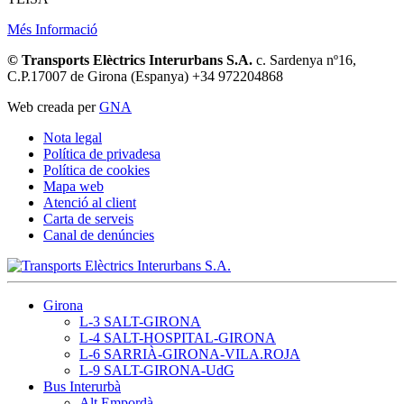
Més Informació
© Transports Elèctrics Interurbans S.A.
c. Sardenya nº16,
C.P.17007 de Girona (Espanya) +34 972204868
Web creada per
GNA
Nota legal
Política de privadesa
Política de cookies
Mapa web
Atenció al client
Carta de serveis
Canal de denúncies
Girona
L-3 SALT-GIRONA
L-4 SALT-HOSPITAL-GIRONA
L-6 SARRIÀ-GIRONA-VILA.ROJA
L-9 SALT-GIRONA-UdG
Bus Interurbà
Alt Empordà