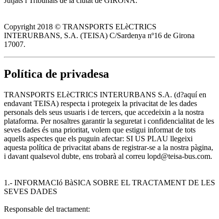
Jutjats i Tribunals de la ciutat de GIRONA.
Copyright 2018 © TRANSPORTS ELèCTRICS
INTERURBANS, S.A. (TEISA) C/Sardenya nº16 de Girona
17007.
Política de privadesa
TRANSPORTS ELèCTRICS INTERURBANS S.A. (d?aquí en
endavant TEISA) respecta i protegeix la privacitat de les dades
personals dels seus usuaris i de tercers, que accedeixin a la nostra
plataforma. Per nosaltres garantir la seguretat i confidencialitat de les
seves dades és una prioritat, volem que estigui informat de tots
aquells aspectes que els puguin afectar: SI US PLAU llegeixi
aquesta política de privacitat abans de registrar-se a la nostra pàgina,
i davant qualsevol dubte, ens trobarà al correu lopd@teisa-bus.com.
1.- INFORMACIó BàSICA SOBRE EL TRACTAMENT DE LES
SEVES DADES
Responsable del tractament: