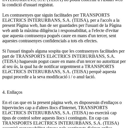
la condició d'usuari registrat.
Les contrasenyes que siguin facilitades per TRANSPORTS
ELèCTRICS INTERURBANS, S.A. (TEISA), per a l'accés a la
present Pàgina web, han de ser guardades per l'usuari de la Pàgina
web amb la màxima diligència i responsabilitat, a l'efecte d'evitar
que aquesta contrasenya pogués caure en mans d'un tercer, sent
aquestes contrasenyes confidencials a tots els efectes.
Si l'usuari tingués alguna sospita que les contrasenyes facilitades per
part de TRANSPORTS ELèCTRICS INTERURBANS, S.A.
(TEISA) haguessin pogut caure en mans d'un tercer no autoritzat per
al seu ús, la qual ha de notificar urgentment a TRANSPORTS
ELèCTRICS INTERURBANS, S.A. (TEISA) perquè aquesta
pugui procedir a la seva modificació i / o anul·lació.
4. Enllaços
En el cas que en la present pàgina web, es disposessin d'enllaços o
hipervincles cap a d'altres llocs d'Internet, TRANSPORTS
ELèCTRICS INTERURBANS, S.A. (TEISA) no exercirà cap
tipus de control sobre aquests llocs i continguts. En cap cas
TRANSPORTS ELèCTRICS INTERURBANS, S.A. (TEISA)