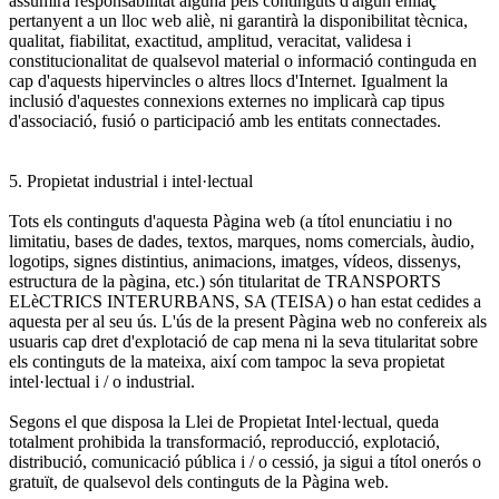
assumirà responsabilitat alguna pels continguts d'algun enllaç
pertanyent a un lloc web aliè, ni garantirà la disponibilitat tècnica,
qualitat, fiabilitat, exactitud, amplitud, veracitat, validesa i
constitucionalitat de qualsevol material o informació continguda en
cap d'aquests hipervincles o altres llocs d'Internet. Igualment la
inclusió d'aquestes connexions externes no implicarà cap tipus
d'associació, fusió o participació amb les entitats connectades.
5. Propietat industrial i intel·lectual
Tots els continguts d'aquesta Pàgina web (a títol enunciatiu i no
limitatiu, bases de dades, textos, marques, noms comercials, àudio,
logotips, signes distintius, animacions, imatges, vídeos, dissenys,
estructura de la pàgina, etc.) són titularitat de TRANSPORTS
ELèCTRICS INTERURBANS, SA (TEISA) o han estat cedides a
aquesta per al seu ús. L'ús de la present Pàgina web no confereix als
usuaris cap dret d'explotació de cap mena ni la seva titularitat sobre
els continguts de la mateixa, així com tampoc la seva propietat
intel·lectual i / o industrial.
Segons el que disposa la Llei de Propietat Intel·lectual, queda
totalment prohibida la transformació, reproducció, explotació,
distribució, comunicació pública i / o cessió, ja sigui a títol onerós o
gratuït, de qualsevol dels continguts de la Pàgina web.