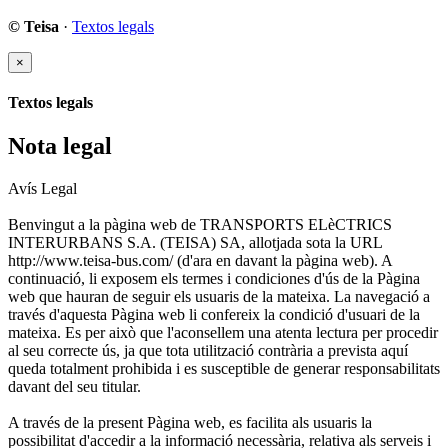
© Teisa
·
Textos legals
×
Textos legals
Nota legal
Avís Legal
Benvingut a la pàgina web de TRANSPORTS ELèCTRICS
INTERURBANS S.A. (TEISA) SA, allotjada sota la URL
http://www.teisa-bus.com/ (d'ara en davant la pàgina web). A
continuació, li exposem els termes i condiciones d'ús de la Pàgina
web que hauran de seguir els usuaris de la mateixa. La navegació a
través d'aquesta Pàgina web li confereix la condició d'usuari de la
mateixa. Es per això que l'aconsellem una atenta lectura per procedir
al seu correcte ús, ja que tota utilització contrària a prevista aquí
queda totalment prohibida i es susceptible de generar responsabilitats
davant del seu titular.
A través de la present Pàgina web, es facilita als usuaris la
possibilitat d'accedir a la informació necessària, relativa als serveis i