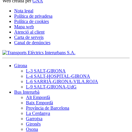
Web creada per
GNA
Nota legal
Política de privadesa
Política de cookies
Mapa web
Atenció al client
Carta de serveis
Canal de denúncies
Girona
L-3 SALT-GIRONA
L-4 SALT-HOSPITAL-GIRONA
L-6 SARRIÀ-GIRONA-VILA.ROJA
L-9 SALT-GIRONA-UdG
Bus Interurbà
Alt Empordà
Baix Empordà
Província de Barcelona
La Cerdanya
Garrotxa
Gironès
Osona