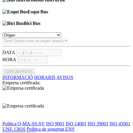
Esquí Bus
Bici Bus
DATA
HORA
CERCAR RUTA
INFORMACIÓ
HORARIS
AVISOS
Empresa certificada:
Política Q-MA-SS-SV
ISO 9001
ISO 14001
ISO 39001
ISO 45001
UNE 13816
Política de seguretat ENS