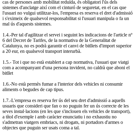
cas de persones amb mobilitat reduïda, és obligatori l'ús dels
sistemes d'anclatge així com el cinturó de seguretat, en el cas que
l'usuari no vulgui utilitzar-los, l'empresa es reserva el dret d'admissió
i s'eximeix de qualsevol responsabilitat si l'usuari manipula o fa un
mal ús d'aquests sistemes.
1.4.-Per tal d'agilitzar el servei i seguint les indicacions de l'article nº
6 del Decret de Tarifes, de la normativa de la Generalitat de
Catalunya, no es podrà garantir el canvi de bitllets d'import superior
a 20 eur, en qualsevol transport interurbà.
1.5.- Tot i que no està establert a cap normativa, l'usuari que viatgi
com a acompanyant d'una persona invident, no caldrà que aboni el
bitllet
1.6.-No està permès fumar a l'interior dels vehicles ni consumir
aliments o begudes de cap tipus.
1.7.-L'empresa es reserva fer ús del seu dret d'admissió a aquells
usuaris que consideri que fan o no puguin fer un ús correcte de les
seves instal·lacions (en les que s'inclouen els vehicles de transport),
a títol d'exemple i amb caràcter enunciatiu i no exhaustiu no
s'admetran viatgers embriacs, ni drogats, ni portadors d'armes o
objectes que puguin ser usats coma a tal.