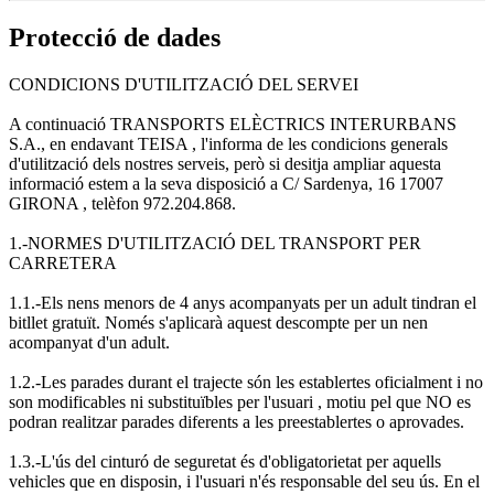
Protecció de dades
CONDICIONS D'UTILITZACIÓ DEL SERVEI
A continuació TRANSPORTS ELÈCTRICS INTERURBANS
S.A., en endavant TEISA , l'informa de les condicions generals
d'utilització dels nostres serveis, però si desitja ampliar aquesta
informació estem a la seva disposició a C/ Sardenya, 16 17007
GIRONA , telèfon 972.204.868.
1.-NORMES D'UTILITZACIÓ DEL TRANSPORT PER
CARRETERA
1.1.-Els nens menors de 4 anys acompanyats per un adult tindran el
bitllet gratuït. Només s'aplicarà aquest descompte per un nen
acompanyat d'un adult.
1.2.-Les parades durant el trajecte són les establertes oficialment i no
son modificables ni substituïbles per l'usuari , motiu pel que NO es
podran realitzar parades diferents a les preestablertes o aprovades.
1.3.-L'ús del cinturó de seguretat és d'obligatorietat per aquells
vehicles que en disposin, i l'usuari n'és responsable del seu ús. En el