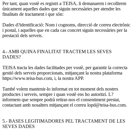
Per tant, quan vostè es registri a TEISA, li demanarem i recollirem
únicament aquelles dades que siguin necessàries per atendre les
finalitats de tractament i que són:
Dades d?identificació: Nom i cognoms, direcció de correu electrònic
i postal, i aquelles que en cada cas concret siguin necessàries per la
prestació dels serveis.
4.- AMB QUINA FINALITAT TRACTEM LES SEVES
DADES?
TEISA tracta les dades facilitades per vostè, per garantir la correcta
gestió dels serveis proporcionats, mitjançant la nostra plataforma
https://www.teisa-bus.com, i, la nostra APP.
També volem mantenir-lo informat en tot moment dels nostres
productes i serveis, sempre i quan vostè ens ho autoritzi. L?
informem que sempre podrà retirar-nos el consentiment prestat,
contactant amb nosaltres mitjançant el correu lopd@teisa-bus.com.
5.- BASES LEGITIMADORES PEL TRACTAMENT DE LES
SEVES DADES