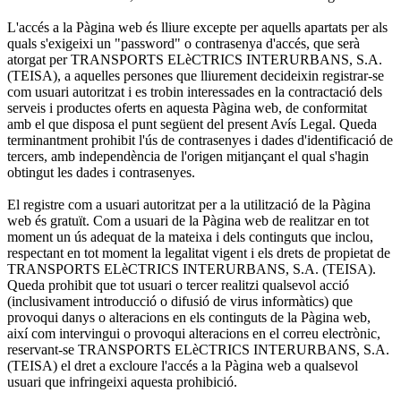
L'accés a la Pàgina web és lliure excepte per aquells apartats per als
quals s'exigeixi un "password" o contrasenya d'accés, que serà
atorgat per TRANSPORTS ELèCTRICS INTERURBANS, S.A.
(TEISA), a aquelles persones que lliurement decideixin registrar-se
com usuari autoritzat i es trobin interessades en la contractació dels
serveis i productes oferts en aquesta Pàgina web, de conformitat
amb el que disposa el punt següent del present Avís Legal. Queda
terminantment prohibit l'ús de contrasenyes i dades d'identificació de
tercers, amb independència de l'origen mitjançant el qual s'hagin
obtingut les dades i contrasenyes.
El registre com a usuari autoritzat per a la utilització de la Pàgina
web és gratuït. Com a usuari de la Pàgina web de realitzar en tot
moment un ús adequat de la mateixa i dels continguts que inclou,
respectant en tot moment la legalitat vigent i els drets de propietat de
TRANSPORTS ELèCTRICS INTERURBANS, S.A. (TEISA).
Queda prohibit que tot usuari o tercer realitzi qualsevol acció
(inclusivament introducció o difusió de virus informàtics) que
provoqui danys o alteracions en els continguts de la Pàgina web,
així com intervingui o provoqui alteracions en el correu electrònic,
reservant-se TRANSPORTS ELèCTRICS INTERURBANS, S.A.
(TEISA) el dret a excloure l'accés a la Pàgina web a qualsevol
usuari que infringeixi aquesta prohibició.