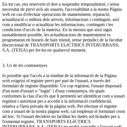
En tot cas, ens reservem el dret a suspendre temporalment, i sense
necessitat de previ avís als usuaris, l'accessibilitat a la nostra Pàgina
web en cas d'efectuar operacions de manteniment, reparació,
actualització o millora dels serveis, informacions i continguts, així
com a modificar o actualitzar les informacions, continguts i les
condicions d'accés de la mateixa. En la mesura que això sigui
raonablement possible, les actualitzacions de manteniment es
programaran en horaris de baix trànsit, sense perjudici de la facultat
discrecional de TRANSPORTS ELèCTRICS INTERURBANS,
S.A. (TEISA) per fer-ho en qualsevol moment.
3. Us de les contrasenyes
és possible que l'accés a la totalitat de la informació de la Pàgina
web exigeixi el registre previ per part de l'usuari, a través del
formulari de registre disponible. Un cop registrat, l'usuari disposarà
d'un nom d'usuari o "login" i d'una contrasenya, els quals
conformen la clau d'accés que li permetrà ser identificat com a usuari
registrat i autoritzat per a accedir a la informació confidencial,
relativa a l'àrea privada de la pàgina web. Per efectuar el registre
com a usuari de la nostra pàgina web, cal emplenar el formulari creat
ad hoc. Si l'usuari decideix no facilitar les dades sol·licitades per a
l'esmentat registre, TRANSPORTS ELèCTRICS
INTERURBANS, S.A. (TEISA) no podrà concedir a l'usuari web