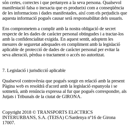
són certes, correctes i que pertanyen a la seva persona. Qualsevol
manifestació falsa o inexacta que es produeixi com a conseqüència
de les informacions i dades manifestades, així com els perjudicis que
aquesta informació pogués causar serà responsabilitat dels usuaris.
Ens comprometem a complir amb la nostra obligació de secret
respecte de les dades de caràcter personal obtingudes i a tractar-los
amb la confidencialitat exigida. En aquest sentit, adoptem les
mesures de seguretat adequades en compliment amb la legislació
aplicable de protecció de dades de caràcter personal per evitar la
seva alteració, pèrdua o tractament o accés no autoritzat.
7. Legislació i jurisdicció aplicable
Qualsevol controvèrsia que pogués sorgir en relació amb la present
Pàgina web es resoldrà d'acord amb la legislació espanyola i se
sotmetrà, amb renúncia expressa al fur que pogués correspondre, als
Jutjats i Tribunals de la ciutat de GIRONA.
Copyright 2018 © TRANSPORTS ELèCTRICS
INTERURBANS, S.A. (TEISA) C/Sardenya nº16 de Girona
17007.