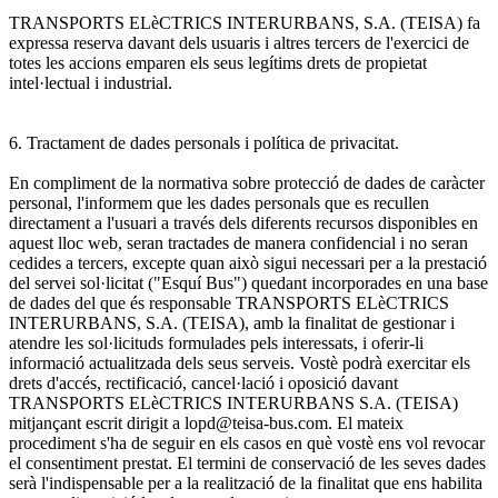
TRANSPORTS ELèCTRICS INTERURBANS, S.A. (TEISA) fa
expressa reserva davant dels usuaris i altres tercers de l'exercici de
totes les accions emparen els seus legítims drets de propietat
intel·lectual i industrial.
6. Tractament de dades personals i política de privacitat.
En compliment de la normativa sobre protecció de dades de caràcter
personal, l'informem que les dades personals que es recullen
directament a l'usuari a través dels diferents recursos disponibles en
aquest lloc web, seran tractades de manera confidencial i no seran
cedides a tercers, excepte quan això sigui necessari per a la prestació
del servei sol·licitat ("Esquí Bus") quedant incorporades en una base
de dades del que és responsable TRANSPORTS ELèCTRICS
INTERURBANS, S.A. (TEISA), amb la finalitat de gestionar i
atendre les sol·licituds formulades pels interessats, i oferir-li
informació actualitzada dels seus serveis. Vostè podrà exercitar els
drets d'accés, rectificació, cancel·lació i oposició davant
TRANSPORTS ELèCTRICS INTERURBANS S.A. (TEISA)
mitjançant escrit dirigit a lopd@teisa-bus.com. El mateix
procediment s'ha de seguir en els casos en què vostè ens vol revocar
el consentiment prestat. El termini de conservació de les seves dades
serà l'indispensable per a la realització de la finalitat que ens habilita