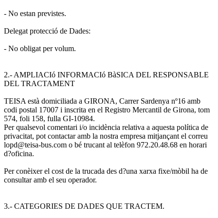
- No estan previstes.
Delegat protecció de Dades:
- No obligat per volum.
2.- AMPLIACIó INFORMACIó BàSICA DEL RESPONSABLE
DEL TRACTAMENT
TEISA està domiciliada a GIRONA, Carrer Sardenya nº16 amb
codi postal 17007 i inscrita en el Registro Mercantil de Girona, tom
574, foli 158, fulla GI-10984.
Per qualsevol comentari i/o incidència relativa a aquesta política de
privacitat, pot contactar amb la nostra empresa mitjançant el correu
lopd@teisa-bus.com o bé trucant al telèfon 972.20.48.68 en horari
d?oficina.
Per conèixer el cost de la trucada des d?una xarxa fixe/mòbil ha de
consultar amb el seu operador.
3.- CATEGORIES DE DADES QUE TRACTEM.