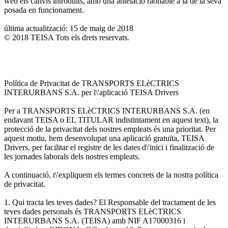
web els canvis introduïts, amb una antelació raonable a la de la seva
posada en funcionament.
última actualització: 15 de maig de 2018
© 2018 TEISA Tots els drets reservats.
Política de Privacitat de TRANSPORTS ELèCTRICS
INTERURBANS S.A. per l\'aplicació TEISA Drivers
Per a TRANSPORTS ELèCTRICS INTERURBANS S.A. (en
endavant TEISA o EL TITULAR indistintament en aquest text), la
protecció de la privacitat dels nostres empleats és una prioritat. Per
aquest motiu, hem desenvolupat una aplicació gratuïta, TEISA
Drivers, per facilitar el registre de les dates d\'inici i finalització de
les jornades laborals dels nostres empleats.
A continuació, t\'expliquem els termes concrets de la nostra política
de privacitat.
1. Qui tracta les teves dades? El Responsable del tractament de les
teves dades personals és TRANSPORTS ELèCTRICS
INTERURBANS S.A. (TEISA) amb NIF A17000316 i