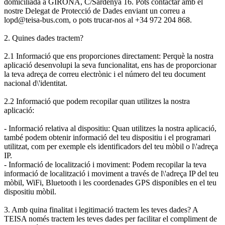
domiciliada a GIRONA, C/Sardenya 16. Pots contactar amb el
nostre Delegat de Protecció de Dades enviant un correu a
lopd@teisa-bus.com, o pots trucar-nos al +34 972 204 868.
2. Quines dades tractem?
2.1 Informació que ens proporciones directament: Perquè la nostra
aplicació desenvolupi la seva funcionalitat, ens has de proporcionar
la teva adreça de correu electrònic i el número del teu document
nacional d\'identitat.
2.2 Informació que podem recopilar quan utilitzes la nostra
aplicació:
- Informació relativa al dispositiu: Quan utilitzes la nostra aplicació,
també podem obtenir informació del teu dispositiu i el programari
utilitzat, com per exemple els identificadors del teu mòbil o l\'adreça
IP.
- Informació de localització i moviment: Podem recopilar la teva
informació de localització i moviment a través de l\'adreça IP del teu
mòbil, WiFi, Bluetooth i les coordenades GPS disponibles en el teu
dispositiu mòbil.
3. Amb quina finalitat i legitimació tractem les teves dades? A
TEISA només tractem les teves dades per facilitar el compliment de