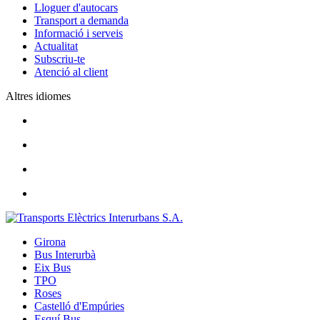
Lloguer d'autocars
Transport a demanda
Informació i serveis
Actualitat
Subscriu-te
Atenció al client
Altres idiomes
Girona
Bus Interurbà
Eix Bus
TPO
Roses
Castelló d'Empúries
Esquí Bus