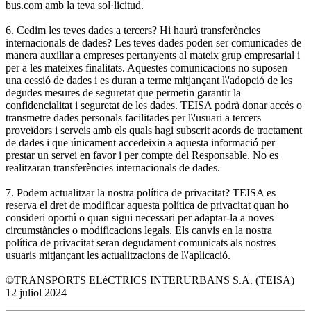
bus.com amb la teva sol·licitud.
6. Cedim les teves dades a tercers? Hi haurà transferències
internacionals de dades? Les teves dades poden ser comunicades de
manera auxiliar a empreses pertanyents al mateix grup empresarial i
per a les mateixes finalitats. Aquestes comunicacions no suposen
una cessió de dades i es duran a terme mitjançant l\'adopció de les
degudes mesures de seguretat que permetin garantir la
confidencialitat i seguretat de les dades. TEISA podrà donar accés o
transmetre dades personals facilitades per l\'usuari a tercers
proveïdors i serveis amb els quals hagi subscrit acords de tractament
de dades i que únicament accedeixin a aquesta informació per
prestar un servei en favor i per compte del Responsable. No es
realitzaran transferències internacionals de dades.
7. Podem actualitzar la nostra política de privacitat? TEISA es
reserva el dret de modificar aquesta política de privacitat quan ho
consideri oportú o quan sigui necessari per adaptar-la a noves
circumstàncies o modificacions legals. Els canvis en la nostra
política de privacitat seran degudament comunicats als nostres
usuaris mitjançant les actualitzacions de l\'aplicació.
©TRANSPORTS ELèCTRICS INTERURBANS S.A. (TEISA)
12 juliol 2024