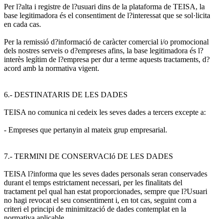
Per l?alta i registre de l?usuari dins de la plataforma de TEISA, la
base legitimadora és el consentiment de l?interessat que se sol·licita
en cada cas.
Per la remissió d?informació de caràcter comercial i/o promocional
dels nostres serveis o d?empreses afins, la base legitimadora és l?
interès legítim de l?empresa per dur a terme aquests tractaments, d?
acord amb la normativa vigent.
6.- DESTINATARIS DE LES DADES
TEISA no comunica ni cedeix les seves dades a tercers excepte a:
- Empreses que pertanyin al mateix grup empresarial.
7.- TERMINI DE CONSERVACIó DE LES DADES
TEISA l?informa que les seves dades personals seran conservades
durant el temps estrictament necessari, per les finalitats del
tractament pel qual han estat proporcionades, sempre que l?Usuari
no hagi revocat el seu consentiment i, en tot cas, seguint com a
criteri el principi de minimització de dades contemplat en la
normativa aplicable.