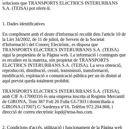
solucions que TRANSPORTS ELèCTRICS INTERURBANS
S.A. (TEISA) pot oferir-li.
1. Dades identificatives
En compliment amb el deure d'informació recollit dins l'article 10 de
la Llei 34/2002, de 11 de juliol, de Serveis de la Societat
d'Informació i del Comerç Electrònic, es disposa que
TRANSPORTS ELèCTRICS INTERURBANS S.A. (TEISA)
sigui la propietària de la Pàgina web. La informació i continguts que
es recullen en la mateixa, són propietat de TRANSPORTS
ELèCTRICS INTERURBANS S.A. (TEISA). La seva obtenció,
reproducció, distribució, cessió, transmissió, transformació,
modificació, explotació o comunicació pública per un ús distint al
aquí previst queda totalment prohibit.
TRANSPORTS ELèCTRICS INTERURBANS S.A. (TEISA),
amb CIF A-17000316 és una empresa inscrita al Registre Mercantil
de GIRONA, Tom 387 Foli 26 Fulla GI-7303 i domiciliada a
GIRONA (17007) C/ Sardenya nº16. Telèfon 972.204.868, i
direcció de correu electrònic lopd@teisa-bus.com.
2. Condicions d'accés, utilització i funcionament de la Pàgina web