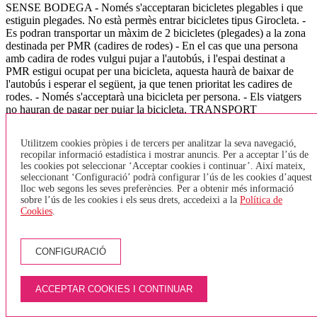
SENSE BODEGA - Només s'acceptaran bicicletes plegables i que
estiguin plegades. No està permès entrar bicicletes tipus Girocleta. -
Es podran transportar un màxim de 2 bicicletes (plegades) a la zona
destinada per PMR (cadires de rodes) - En el cas que una persona
amb cadira de rodes vulgui pujar a l'autobús, i l'espai destinat a
PMR estigui ocupat per una bicicleta, aquesta haurà de baixar de
l'autobús i esperar el següent, ja que tenen prioritat les cadires de
rodes. - Només s'acceptarà una bicicleta per persona. - Els viatgers
no hauran de pagar per pujar la bicicleta. TRANSPORT
INTERURBÀ - Les bicicletes aniran sempre a la bodega, aquestes
hauran de tenir un estat de neteja correcte i en cap cas s'acceptaran
Utilitzem cookies pròpies i de tercers per analitzar la seva navegació,
quan estiguin brutes (fang, greix,..). - El nombre de bicicletes que es
recopilar informació estadística i mostrar anuncis. Per a acceptar l’ús de
pot admetre en cada vehicle estarà condicionat a l'espai disponible
les cookies pot seleccionar ‘Acceptar cookies i continuar’. Així mateix,
en funció de les dimensions del vehicle, per al vehicles de més de 45
seleccionant ‘Configuració’ podrà configurar l’ús de les cookies d’aquest
places s'ha fixat un màxim de 2 bicicletes per autocar, doncs s'ha de
lloc web segons les seves preferències. Per a obtenir més informació
preveure espai per la resta d'equipatge. (l'Ordre indica un màxim de
sobre l’ús de les cookies i els seus drets, accedeixi a la
Política de
5 bicicletes) - El passatger que transporti una bicicleta a bord del
Cookies
.
vehicle serà responsable dels danys i perjudicis que aquesta pugui
produir a altres passatgers, als seus equipatges i al mateix vehicle. -
Només es podran carregar bicicletes a les parades on es pugui aturar
CONFIGURACIÓ
i realitzar la parada amb total seguretat tant pels usuaris de l'autocar
com pels de la via. Això vol dir en aquelles parades amb apartador
per bus o dins d'una població. VEHICLES DE 8, 16, 28, 35 places
ACCEPTAR COOKIES I CONTINUAR
- Només s'admetrà una bicicleta plegada a l'espai de bodega,
reservant la resta per l'equipatge.