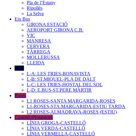
Pla de l’Estany
Ripollès
La Selva
Eix Bus
GIRONA ESTACIÓ
AEROPORT GIRONA C.B.
VIC
MANRESA
CERVERA
TÀRREGA
MOLLERUSSA
LLEIDA
TPO
L-A: LES TRIES-BONAVISTA
L-B: ST.MIQUEL-PLA DE DALT
L-C: LES TRIES-HOSTAL DEL SOL
L-D: E.BUS-ST.PERE MÀRTIR
Roses
L1 ROSES-SANTA MARGARIDA-ROSES
L1-ROSES-STA.MARGARIDA-ESTIU TARDA
L2 ROSES-ALMADRAVA-ROSES (ESTIU)
Castelló d'Empúries
LÍNIA GROGA-CASTELLÓ
LÍNIA VERDA-CASTELLÓ
LÍNIA VERMELLA-CASTELLÓ