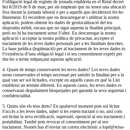
l\'obligació legal de registre de jornada establerta en el Reial decret
llei 8/2019 de 8 de març per als empleats que no tenen una ubicació
fixa durant la jornada laboral o per a aquells que decideixen fer-ho
lliurement. Et recordem que en descarregar-te i utilitzar la nostra
aplicació, podem obtenir les dades de geolocalització del teu
dispositiu mòbil, encara que no sigui aquesta la finalitat principal,
però no hi ha tractament sense l\'altre. En descarregar la nostra
aplicació i acceptar la nostra política de privacitat, acceptes el
tractament de les teves dades personals per a les finalitats descrites.
La base jurídica (legitimació) per al tractament de les teves dades és
l\'existència d\'una obligació legal i el teu consentiment exprés per
dur-ho a terme mitjançant aquesta aplicació.
4. Quant de temps conservarem les teves dades? Les teves dades
seran conservades el temps necessari per satisfer la finalitat per a la
qual van ser sol·licitades, excepte en aquells casos en què la Llei
estableixi un termini diferent. En aquests casos, les teves dades es
conservaran degudament bloquejades per garantir la seva seguretat i
confidencialitat.
5. Quins són els teus drets? En qualsevol moment pots sol·licitar
l\'accés a les teves dades, saber si les estem tractant o no, així com
sol·licitar la seva rectificació, supressió, oposició al seu tractament i
portabilitat. També pots revocar el consentiment per al seu
tractament. Només has d\'enviar un correu electrònic a lopd@teisa-