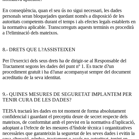
En conseqüència, quan el seu ús no sigui necessari, les dades
personals seran bloquejades quedant només a disposició de les
autoritats competents durant el temps i als efectes legals establerts en
la normativa aplicable. Transcorreguts aquests terminis es procedirà
a l?eliminació dels mateixos.
8.- DRETS QUE L?ASSISTEIXEN
Per l?exercici dels seus drets ha de dirigir-se al Responsable del
Tractament segons les dades del punt nº 1. Es tracte d?un
procediment gratuït i ha d?anar acompanyat sempre del document
acreditatiu de la seva identitat.
9.- QUINES MESURES DE SEGURETAT IMPLANTEM PER
TENIR CURA DE LES DADES?
TEISA tractarà les dades en tot moment de forma absolutament
confidencial i guardant el preceptiu deure de secret respecte dels
mateixos, de conformitat amb el previst en la normativa d?aplicació,
adoptant a l?efecte de les mesures d?índole tècnica i organitzatives
necessàries que garanteixin la seguretat de les seves dades i evitin la
seva alteració, pèrdua, tractament o accés no autoritzat, tenint en