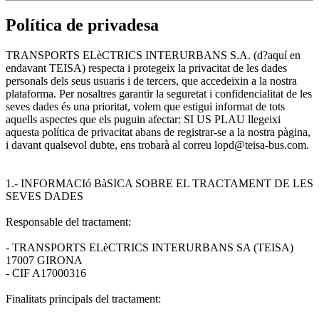
Política de privadesa
TRANSPORTS ELèCTRICS INTERURBANS S.A. (d?aquí en
endavant TEISA) respecta i protegeix la privacitat de les dades
personals dels seus usuaris i de tercers, que accedeixin a la nostra
plataforma. Per nosaltres garantir la seguretat i confidencialitat de les
seves dades és una prioritat, volem que estigui informat de tots
aquells aspectes que els puguin afectar: SI US PLAU llegeixi
aquesta política de privacitat abans de registrar-se a la nostra pàgina,
i davant qualsevol dubte, ens trobarà al correu lopd@teisa-bus.com.
1.- INFORMACIó BàSICA SOBRE EL TRACTAMENT DE LES
SEVES DADES
Responsable del tractament:
- TRANSPORTS ELèCTRICS INTERURBANS SA (TEISA)
17007 GIRONA
- CIF A17000316
Finalitats principals del tractament: