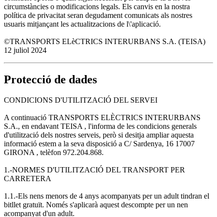
circumstàncies o modificacions legals. Els canvis en la nostra
política de privacitat seran degudament comunicats als nostres
usuaris mitjançant les actualitzacions de l\'aplicació.
©TRANSPORTS ELèCTRICS INTERURBANS S.A. (TEISA)
12 juliol 2024
Protecció de dades
CONDICIONS D'UTILITZACIÓ DEL SERVEI
A continuació TRANSPORTS ELÈCTRICS INTERURBANS
S.A., en endavant TEISA , l'informa de les condicions generals
d'utilització dels nostres serveis, però si desitja ampliar aquesta
informació estem a la seva disposició a C/ Sardenya, 16 17007
GIRONA , telèfon 972.204.868.
1.-NORMES D'UTILITZACIÓ DEL TRANSPORT PER
CARRETERA
1.1.-Els nens menors de 4 anys acompanyats per un adult tindran el
bitllet gratuït. Només s'aplicarà aquest descompte per un nen
acompanyat d'un adult.