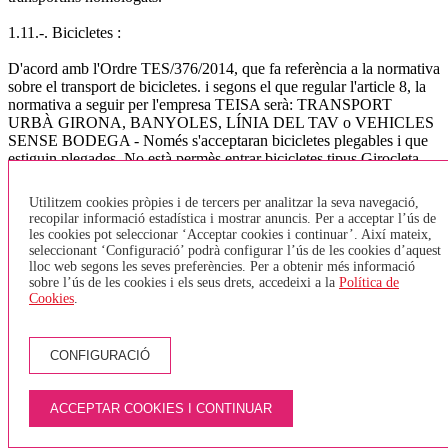
1.11.-. Bicicletes :
D'acord amb l'Ordre TES/376/2014, que fa referència a la normativa
sobre el transport de bicicletes. i segons el que regular l'article 8, la
normativa a seguir per l'empresa TEISA serà: TRANSPORT
URBÀ GIRONA, BANYOLES, LÍNIA DEL TAV o VEHICLES
SENSE BODEGA - Només s'acceptaran bicicletes plegables i que
estiguin plegades. No està permès entrar bicicletes tipus Girocleta. -
Es podran transportar un màxim de 2 bicicletes (plegades) a la zona
destinada per PMR (cadires de rodes) - En el cas que una persona
Utilitzem cookies pròpies i de tercers per analitzar la seva navegació,
amb cadira de rodes vulgui pujar a l'autobús, i l'espai destinat a
recopilar informació estadística i mostrar anuncis. Per a acceptar l’ús de
PMR estigui ocupat per una bicicleta, aquesta haurà de baixar de
les cookies pot seleccionar ‘Acceptar cookies i continuar’. Així mateix,
l'autobús i esperar el següent, ja que tenen prioritat les cadires de
seleccionant ‘Configuració’ podrà configurar l’ús de les cookies d’aquest
rodes. - Només s'acceptarà una bicicleta per persona. - Els viatgers
lloc web segons les seves preferències. Per a obtenir més informació
sobre l’ús de les cookies i els seus drets, accedeixi a la
Política de
no hauran de pagar per pujar la bicicleta. TRANSPORT
Cookies
.
INTERURBÀ - Les bicicletes aniran sempre a la bodega, aquestes
hauran de tenir un estat de neteja correcte i en cap cas s'acceptaran
quan estiguin brutes (fang, greix,..). - El nombre de bicicletes que es
pot admetre en cada vehicle estarà condicionat a l'espai disponible
CONFIGURACIÓ
en funció de les dimensions del vehicle, per al vehicles de més de 45
places s'ha fixat un màxim de 2 bicicletes per autocar, doncs s'ha de
ACCEPTAR COOKIES I CONTINUAR
preveure espai per la resta d'equipatge. (l'Ordre indica un màxim de
5 bicicletes) - El passatger que transporti una bicicleta a bord del
vehicle serà responsable dels danys i perjudicis que aquesta pugui