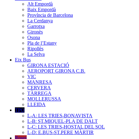
Alt Empordà
Baix Empordà
Província de Barcelona
La Cerdanya
Garrotxa
Gironès
Osona
Pla de l’Estany
Ripollès
La Selva
Eix Bus
GIRONA ESTACIÓ
AEROPORT GIRONA C.B.
VIC
MANRESA
CERVERA
TÀRREGA
MOLLERUSSA
LLEIDA
TPO
L-A: LES TRIES-BONAVISTA
L-B: ST.MIQUEL-PLA DE DALT
L-C: LES TRIES-HOSTAL DEL SOL
L-D: E.BUS-ST.PERE MÀRTIR
Roses