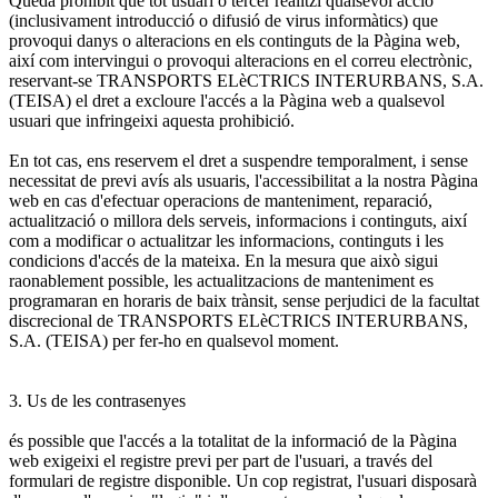
Queda prohibit que tot usuari o tercer realitzi qualsevol acció
(inclusivament introducció o difusió de virus informàtics) que
provoqui danys o alteracions en els continguts de la Pàgina web,
així com intervingui o provoqui alteracions en el correu electrònic,
reservant-se TRANSPORTS ELèCTRICS INTERURBANS, S.A.
(TEISA) el dret a excloure l'accés a la Pàgina web a qualsevol
usuari que infringeixi aquesta prohibició.
En tot cas, ens reservem el dret a suspendre temporalment, i sense
necessitat de previ avís als usuaris, l'accessibilitat a la nostra Pàgina
web en cas d'efectuar operacions de manteniment, reparació,
actualització o millora dels serveis, informacions i continguts, així
com a modificar o actualitzar les informacions, continguts i les
condicions d'accés de la mateixa. En la mesura que això sigui
raonablement possible, les actualitzacions de manteniment es
programaran en horaris de baix trànsit, sense perjudici de la facultat
discrecional de TRANSPORTS ELèCTRICS INTERURBANS,
S.A. (TEISA) per fer-ho en qualsevol moment.
3. Us de les contrasenyes
és possible que l'accés a la totalitat de la informació de la Pàgina
web exigeixi el registre previ per part de l'usuari, a través del
formulari de registre disponible. Un cop registrat, l'usuari disposarà