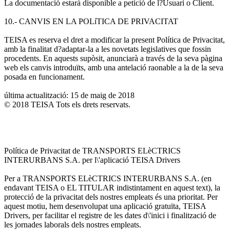
La documentació estarà disponible a petició de l?Usuari o Client.
10.- CANVIS EN LA POLíTICA DE PRIVACITAT
TEISA es reserva el dret a modificar la present Política de Privacitat,
amb la finalitat d?adaptar-la a les novetats legislatives que fossin
procedents. En aquests supòsit, anunciarà a través de la seva pàgina
web els canvis introduïts, amb una antelació raonable a la de la seva
posada en funcionament.
última actualització: 15 de maig de 2018
© 2018 TEISA Tots els drets reservats.
Política de Privacitat de TRANSPORTS ELèCTRICS
INTERURBANS S.A. per l\'aplicació TEISA Drivers
Per a TRANSPORTS ELèCTRICS INTERURBANS S.A. (en
endavant TEISA o EL TITULAR indistintament en aquest text), la
protecció de la privacitat dels nostres empleats és una prioritat. Per
aquest motiu, hem desenvolupat una aplicació gratuïta, TEISA
Drivers, per facilitar el registre de les dates d\'inici i finalització de
les jornades laborals dels nostres empleats.