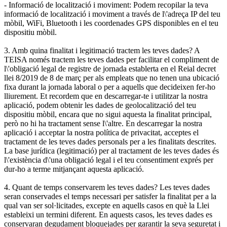
- Informació de localització i moviment: Podem recopilar la teva
informació de localització i moviment a través de l\'adreça IP del teu
mòbil, WiFi, Bluetooth i les coordenades GPS disponibles en el teu
dispositiu mòbil.
3. Amb quina finalitat i legitimació tractem les teves dades? A
TEISA només tractem les teves dades per facilitar el compliment de
l\'obligació legal de registre de jornada establerta en el Reial decret
llei 8/2019 de 8 de març per als empleats que no tenen una ubicació
fixa durant la jornada laboral o per a aquells que decideixen fer-ho
lliurement. Et recordem que en descarregar-te i utilitzar la nostra
aplicació, podem obtenir les dades de geolocalització del teu
dispositiu mòbil, encara que no sigui aquesta la finalitat principal,
però no hi ha tractament sense l\'altre. En descarregar la nostra
aplicació i acceptar la nostra política de privacitat, acceptes el
tractament de les teves dades personals per a les finalitats descrites.
La base jurídica (legitimació) per al tractament de les teves dades és
l\'existència d\'una obligació legal i el teu consentiment exprés per
dur-ho a terme mitjançant aquesta aplicació.
4. Quant de temps conservarem les teves dades? Les teves dades
seran conservades el temps necessari per satisfer la finalitat per a la
qual van ser sol·licitades, excepte en aquells casos en què la Llei
estableixi un termini diferent. En aquests casos, les teves dades es
conservaran degudament bloquejades per garantir la seva seguretat i