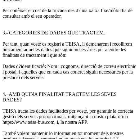
Per conèixer el cost de la trucada des d?una xarxa fixe/mòbil ha de
consultar amb el seu operador.
3.- CATEGORIES DE DADES QUE TRACTEM.
Per tant, quan vostè es registri a TEISA, li demanarem i recollirem
únicament aquelles dades que siguin necessàries per atendre les
finalitats de tractament i que són:
Dades d?identificació: Nom i cognoms, direcció de correu electrònic
i postal, i aquelles que en cada cas concret siguin necessàries per la
prestació dels serveis.
4.- AMB QUINA FINALITAT TRACTEM LES SEVES
DADES?
TEISA tracta les dades facilitades per vostè, per garantir la correcta
gestió dels serveis proporcionats, mitjançant la nostra plataforma
https://www.teisa-bus.com, i, la nostra APP.
També volem mantenir-lo informat en tot moment dels nostres
productes i serveis, sempre i quan vostè ens ho autoritzi. L?