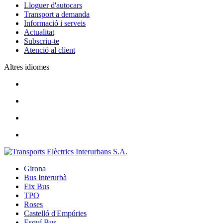
Lloguer d'autocars
Transport a demanda
Informació i serveis
Actualitat
Subscriu-te
Atenció al client
Altres idiomes
Girona
Bus Interurbà
Eix Bus
TPO
Roses
Castelló d'Empúries
Esquí Bus