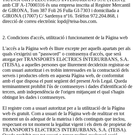
amb CIF A-17000316 és una empresa inscrita al Registre Mercantil
de GIRONA, Tom 387 Foli 26 Fulla GI-7303 i domiciliada a
GIRONA (17007) C/ Sardenya nº16. Telèfon 972.204.868, i
direcció de correu electrònic lopd@teisa-bus.com.
2. Condicions d'accés, utilització i funcionament de la Pàgina web
L'accés a la Pàgina web és lliure excepte per aquells apartats per als
quals s'exigeixi un "password" o contrasenya d'accés, que serà
atorgat per TRANSPORTS ELèCTRICS INTERURBANS, S.A.
(TEISA), a aquelles persones que lliurement decideixin registrar-se
com usuari autoritzat i es trobin interessades en la contractació dels
serveis i productes oferts en aquesta Pàgina web, de conformitat
amb el que disposa el punt següent del present Avís Legal. Queda
terminantment prohibit l'ús de contrasenyes i dades d'identificació de
tercers, amb independència de l'origen mitjançant el qual s'hagin
obtingut les dades i contrasenyes.
El registre com a usuari autoritzat per a la utilització de la Pàgina
web és gratuït. Com a usuari de la Pàgina web de realitzar en tot
moment un ús adequat de la mateixa i dels continguts que inclou,
respectant en tot moment la legalitat vigent i els drets de propietat de
TRANSPORTS ELèCTRICS INTERURBANS, S.A. (TEISA).