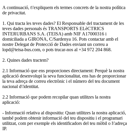
A continuació, t\'expliquem els termes concrets de la nostra política
de privacitat.
1. Qui tracta les teves dades? El Responsable del tractament de les
teves dades personals és TRANSPORTS ELèCTRICS
INTERURBANS S.A. (TEISA) amb NIF A17000316 i
domiciliada a GIRONA, C/Sardenya 16. Pots contactar amb el
nostre Delegat de Protecció de Dades enviant un correu a
lopd@teisa-bus.com, o pots trucar-nos al +34 972 204 868.
2. Quines dades tractem?
2.1 Informació que ens proporciones directament: Perquè la nostra
aplicació desenvolupi la seva funcionalitat, ens has de proporcionar
la teva adreça de correu electrònic i el número del teu document
nacional d\'identitat.
2.2 Informació que podem recopilar quan utilitzes la nostra
aplicació:
- Informació relativa al dispositiu: Quan utilitzes la nostra aplicació,
també podem obtenir informació del teu dispositiu i el programari
utilitzat, com per exemple els identificadors del teu mòbil o l\'adreça
IP.