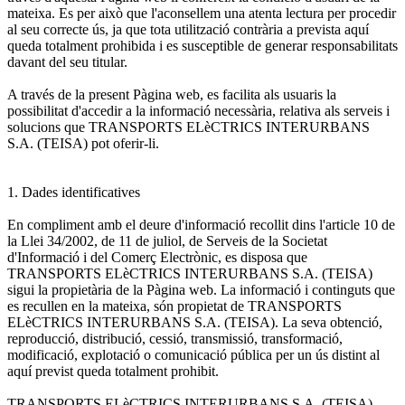
mateixa. Es per això que l'aconsellem una atenta lectura per procedir
al seu correcte ús, ja que tota utilització contrària a prevista aquí
queda totalment prohibida i es susceptible de generar responsabilitats
davant del seu titular.
A través de la present Pàgina web, es facilita als usuaris la
possibilitat d'accedir a la informació necessària, relativa als serveis i
solucions que TRANSPORTS ELèCTRICS INTERURBANS
S.A. (TEISA) pot oferir-li.
1. Dades identificatives
En compliment amb el deure d'informació recollit dins l'article 10 de
la Llei 34/2002, de 11 de juliol, de Serveis de la Societat
d'Informació i del Comerç Electrònic, es disposa que
TRANSPORTS ELèCTRICS INTERURBANS S.A. (TEISA)
sigui la propietària de la Pàgina web. La informació i continguts que
es recullen en la mateixa, són propietat de TRANSPORTS
ELèCTRICS INTERURBANS S.A. (TEISA). La seva obtenció,
reproducció, distribució, cessió, transmissió, transformació,
modificació, explotació o comunicació pública per un ús distint al
aquí previst queda totalment prohibit.
TRANSPORTS ELèCTRICS INTERURBANS S.A. (TEISA),