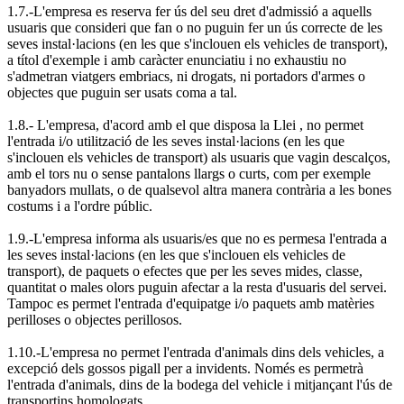
1.7.-L'empresa es reserva fer ús del seu dret d'admissió a aquells
usuaris que consideri que fan o no puguin fer un ús correcte de les
seves instal·lacions (en les que s'inclouen els vehicles de transport),
a títol d'exemple i amb caràcter enunciatiu i no exhaustiu no
s'admetran viatgers embriacs, ni drogats, ni portadors d'armes o
objectes que puguin ser usats coma a tal.
1.8.- L'empresa, d'acord amb el que disposa la Llei , no permet
l'entrada i/o utilització de les seves instal·lacions (en les que
s'inclouen els vehicles de transport) als usuaris que vagin descalços,
amb el tors nu o sense pantalons llargs o curts, com per exemple
banyadors mullats, o de qualsevol altra manera contrària a les bones
costums i a l'ordre públic.
1.9.-L'empresa informa als usuaris/es que no es permesa l'entrada a
les seves instal·lacions (en les que s'inclouen els vehicles de
transport), de paquets o efectes que per les seves mides, classe,
quantitat o males olors puguin afectar a la resta d'usuaris del servei.
Tampoc es permet l'entrada d'equipatge i/o paquets amb matèries
perilloses o objectes perillosos.
1.10.-L'empresa no permet l'entrada d'animals dins dels vehicles, a
excepció dels gossos pigall per a invidents. Només es permetrà
l'entrada d'animals, dins de la bodega del vehicle i mitjançant l'ús de
transportins homologats.