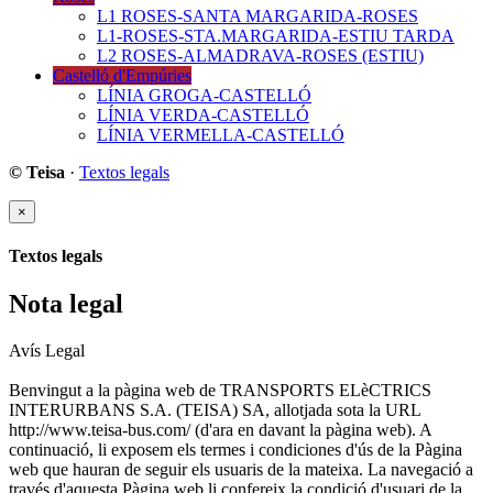
L1 ROSES-SANTA MARGARIDA-ROSES
L1-ROSES-STA.MARGARIDA-ESTIU TARDA
L2 ROSES-ALMADRAVA-ROSES (ESTIU)
Castelló d'Empúries
LÍNIA GROGA-CASTELLÓ
LÍNIA VERDA-CASTELLÓ
LÍNIA VERMELLA-CASTELLÓ
© Teisa
·
Textos legals
×
Textos legals
Nota legal
Avís Legal
Benvingut a la pàgina web de TRANSPORTS ELèCTRICS
INTERURBANS S.A. (TEISA) SA, allotjada sota la URL
http://www.teisa-bus.com/ (d'ara en davant la pàgina web). A
continuació, li exposem els termes i condiciones d'ús de la Pàgina
web que hauran de seguir els usuaris de la mateixa. La navegació a
través d'aquesta Pàgina web li confereix la condició d'usuari de la