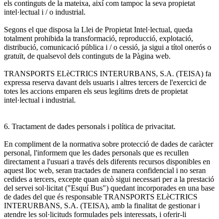
els continguts de la mateixa, així com tampoc la seva propietat
intel·lectual i / o industrial.
Segons el que disposa la Llei de Propietat Intel·lectual, queda
totalment prohibida la transformació, reproducció, explotació,
distribució, comunicació pública i / o cessió, ja sigui a títol onerós o
gratuït, de qualsevol dels continguts de la Pàgina web.
TRANSPORTS ELèCTRICS INTERURBANS, S.A. (TEISA) fa
expressa reserva davant dels usuaris i altres tercers de l'exercici de
totes les accions emparen els seus legítims drets de propietat
intel·lectual i industrial.
6. Tractament de dades personals i política de privacitat.
En compliment de la normativa sobre protecció de dades de caràcter
personal, l'informem que les dades personals que es recullen
directament a l'usuari a través dels diferents recursos disponibles en
aquest lloc web, seran tractades de manera confidencial i no seran
cedides a tercers, excepte quan això sigui necessari per a la prestació
del servei sol·licitat ("Esquí Bus") quedant incorporades en una base
de dades del que és responsable TRANSPORTS ELèCTRICS
INTERURBANS, S.A. (TEISA), amb la finalitat de gestionar i
atendre les sol·licituds formulades pels interessats, i oferir-li