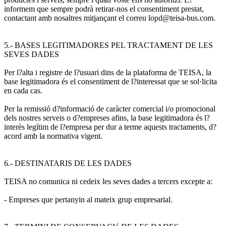
informem que sempre podrà retirar-nos el consentiment prestat,
contactant amb nosaltres mitjançant el correu lopd@teisa-bus.com.
5.- BASES LEGITIMADORES PEL TRACTAMENT DE LES
SEVES DADES
Per l?alta i registre de l?usuari dins de la plataforma de TEISA, la
base legitimadora és el consentiment de l?interessat que se sol·licita
en cada cas.
Per la remissió d?informació de caràcter comercial i/o promocional
dels nostres serveis o d?empreses afins, la base legitimadora és l?
interès legítim de l?empresa per dur a terme aquests tractaments, d?
acord amb la normativa vigent.
6.- DESTINATARIS DE LES DADES
TEISA no comunica ni cedeix les seves dades a tercers excepte a:
- Empreses que pertanyin al mateix grup empresarial.