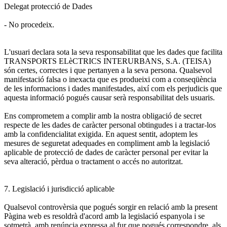
Delegat protecció de Dades
- No procedeix.
L'usuari declara sota la seva responsabilitat que les dades que facilita
TRANSPORTS ELèCTRICS INTERURBANS, S.A. (TEISA)
són certes, correctes i que pertanyen a la seva persona. Qualsevol
manifestació falsa o inexacta que es produeixi com a conseqüència
de les informacions i dades manifestades, així com els perjudicis que
aquesta informació pogués causar serà responsabilitat dels usuaris.
Ens comprometem a complir amb la nostra obligació de secret
respecte de les dades de caràcter personal obtingudes i a tractar-los
amb la confidencialitat exigida. En aquest sentit, adoptem les
mesures de seguretat adequades en compliment amb la legislació
aplicable de protecció de dades de caràcter personal per evitar la
seva alteració, pèrdua o tractament o accés no autoritzat.
7. Legislació i jurisdicció aplicable
Qualsevol controvèrsia que pogués sorgir en relació amb la present
Pàgina web es resoldrà d'acord amb la legislació espanyola i se
sotmetrà, amb renúncia expressa al fur que pogués correspondre, als