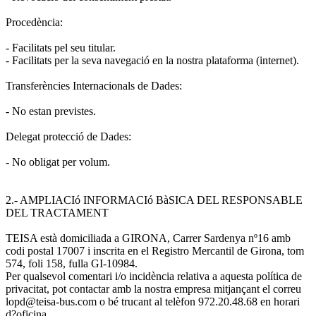
Procedència:
- Facilitats pel seu titular.
- Facilitats per la seva navegació en la nostra plataforma (internet).
Transferències Internacionals de Dades:
- No estan previstes.
Delegat protecció de Dades:
- No obligat per volum.
2.- AMPLIACIó INFORMACIó BàSICA DEL RESPONSABLE
DEL TRACTAMENT
TEISA està domiciliada a GIRONA, Carrer Sardenya nº16 amb
codi postal 17007 i inscrita en el Registro Mercantil de Girona, tom
574, foli 158, fulla GI-10984.
Per qualsevol comentari i/o incidència relativa a aquesta política de
privacitat, pot contactar amb la nostra empresa mitjançant el correu
lopd@teisa-bus.com o bé trucant al telèfon 972.20.48.68 en horari
d?oficina.