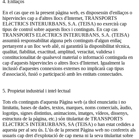
4. Enllaços
En el cas que en la present pàgina web, es disposessin d'enllaços o
hipervincles cap a d'altres llocs d'Internet, TRANSPORTS
ELèCTRICS INTERURBANS, S.A. (TEISA) no exercirà cap
tipus de control sobre aquests llocs i continguts. En cap cas
TRANSPORTS ELèCTRICS INTERURBANS, S.A. (TEISA)
assumirà responsabilitat alguna pels continguts d'algun enllaç
pertanyent a un lloc web aliè, ni garantirà la disponibilitat tècnica,
qualitat, fiabilitat, exactitud, amplitud, veracitat, validesa i
constitucionalitat de qualsevol material o informació continguda en
cap d'aquests hipervincles o altres llocs d'Internet. Igualment la
inclusió d'aquestes connexions externes no implicarà cap tipus
d'associació, fusió o participació amb les entitats connectades.
5. Propietat industrial i intel·lectual
Tots els continguts d'aquesta Pàgina web (a títol enunciatiu i no
limitatiu, bases de dades, textos, marques, noms comercials, àudio,
logotips, signes distintius, animacions, imatges, vídeos, dissenys,
estructura de la pàgina, etc.) són titularitat de TRANSPORTS
ELèCTRICS INTERURBANS, SA (TEISA) o han estat cedides a
aquesta per al seu ús. L'ús de la present Pàgina web no confereix als
usuaris cap dret d'explotació de cap mena ni la seva titularitat sobre