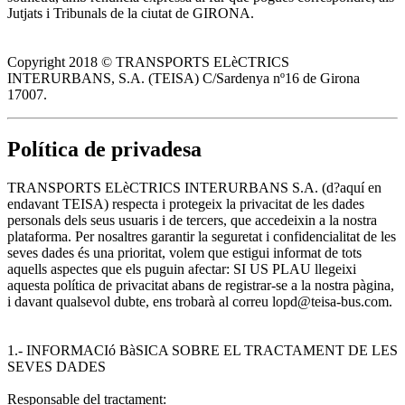
Jutjats i Tribunals de la ciutat de GIRONA.
Copyright 2018 © TRANSPORTS ELèCTRICS
INTERURBANS, S.A. (TEISA) C/Sardenya nº16 de Girona
17007.
Política de privadesa
TRANSPORTS ELèCTRICS INTERURBANS S.A. (d?aquí en
endavant TEISA) respecta i protegeix la privacitat de les dades
personals dels seus usuaris i de tercers, que accedeixin a la nostra
plataforma. Per nosaltres garantir la seguretat i confidencialitat de les
seves dades és una prioritat, volem que estigui informat de tots
aquells aspectes que els puguin afectar: SI US PLAU llegeixi
aquesta política de privacitat abans de registrar-se a la nostra pàgina,
i davant qualsevol dubte, ens trobarà al correu lopd@teisa-bus.com.
1.- INFORMACIó BàSICA SOBRE EL TRACTAMENT DE LES
SEVES DADES
Responsable del tractament: