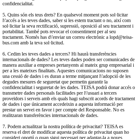
confidencialitat.
5. Quins són els teus drets? En qualsevol moment pots sol·licitar
l\'accés a les teves dades, saber si les estem tractant o no, així com
sol·licitar la seva rectificació, supressió, oposició al seu tractament i
portabilitat. També pots revocar el consentiment per al seu
tractament. Només has d\'enviar un correu electrònic a lopd@teisa-
bus.com amb la teva sol·licitud.
6. Cedim les teves dades a tercers? Hi haurà transferències
internacionals de dades? Les teves dades poden ser comunicades de
manera auxiliar a empreses pertanyents al mateix grup empresarial i
per a les mateixes finalitats. Aquestes comunicacions no suposen
una cessió de dades i es duran a terme mitjançant l\'adopció de les
degudes mesures de seguretat que permetin garantir la
confidencialitat i seguretat de les dades. TEISA podrà donar accés o
transmetre dades personals facilitades per l\'usuari a tercers
proveïdors i serveis amb els quals hagi subscrit acords de tractament
de dades i que únicament accedeixin a aquesta informació per
prestar un servei en favor i per compte del Responsable. No es
realitzaran transferències internacionals de dades.
7. Podem actualitzar la nostra política de privacitat? TEISA es
reserva el dret de modificar aquesta política de privacitat quan ho
consideri oportú o quan sigui necessari per adaptar-la a noves