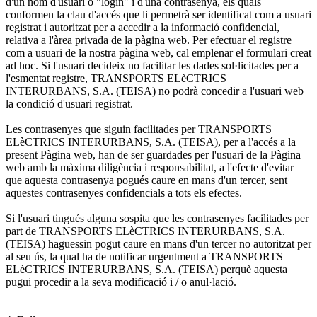
d'un nom d'usuari o "login" i d'una contrasenya, els quals
conformen la clau d'accés que li permetrà ser identificat com a usuari
registrat i autoritzat per a accedir a la informació confidencial,
relativa a l'àrea privada de la pàgina web. Per efectuar el registre
com a usuari de la nostra pàgina web, cal emplenar el formulari creat
ad hoc. Si l'usuari decideix no facilitar les dades sol·licitades per a
l'esmentat registre, TRANSPORTS ELèCTRICS
INTERURBANS, S.A. (TEISA) no podrà concedir a l'usuari web
la condició d'usuari registrat.
Les contrasenyes que siguin facilitades per TRANSPORTS
ELèCTRICS INTERURBANS, S.A. (TEISA), per a l'accés a la
present Pàgina web, han de ser guardades per l'usuari de la Pàgina
web amb la màxima diligència i responsabilitat, a l'efecte d'evitar
que aquesta contrasenya pogués caure en mans d'un tercer, sent
aquestes contrasenyes confidencials a tots els efectes.
Si l'usuari tingués alguna sospita que les contrasenyes facilitades per
part de TRANSPORTS ELèCTRICS INTERURBANS, S.A.
(TEISA) haguessin pogut caure en mans d'un tercer no autoritzat per
al seu ús, la qual ha de notificar urgentment a TRANSPORTS
ELèCTRICS INTERURBANS, S.A. (TEISA) perquè aquesta
pugui procedir a la seva modificació i / o anul·lació.