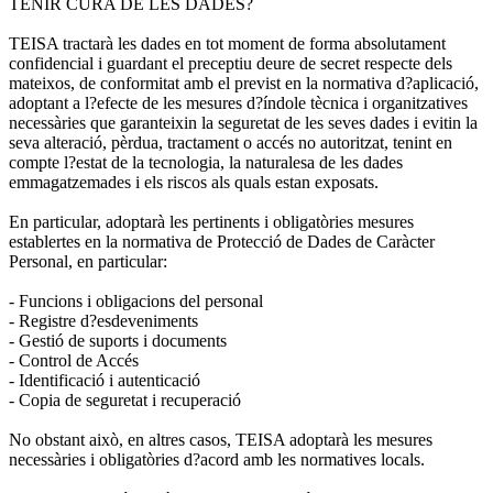
TENIR CURA DE LES DADES?
TEISA tractarà les dades en tot moment de forma absolutament
confidencial i guardant el preceptiu deure de secret respecte dels
mateixos, de conformitat amb el previst en la normativa d?aplicació,
adoptant a l?efecte de les mesures d?índole tècnica i organitzatives
necessàries que garanteixin la seguretat de les seves dades i evitin la
seva alteració, pèrdua, tractament o accés no autoritzat, tenint en
compte l?estat de la tecnologia, la naturalesa de les dades
emmagatzemades i els riscos als quals estan exposats.
En particular, adoptarà les pertinents i obligatòries mesures
establertes en la normativa de Protecció de Dades de Caràcter
Personal, en particular:
- Funcions i obligacions del personal
- Registre d?esdeveniments
- Gestió de suports i documents
- Control de Accés
- Identificació i autenticació
- Copia de seguretat i recuperació
No obstant això, en altres casos, TEISA adoptarà les mesures
necessàries i obligatòries d?acord amb les normatives locals.