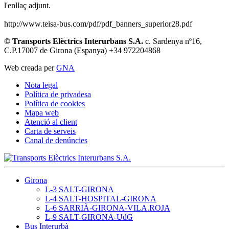
l'enllaç adjunt.
http://www.teisa-bus.com/pdf/pdf_banners_superior28.pdf
© Transports Elèctrics Interurbans S.A.
c. Sardenya nº16,
C.P.17007 de Girona (Espanya) +34 972204868
Web creada per
GNA
Nota legal
Política de privadesa
Política de cookies
Mapa web
Atenció al client
Carta de serveis
Canal de denúncies
Girona
L-3 SALT-GIRONA
L-4 SALT-HOSPITAL-GIRONA
L-6 SARRIÀ-GIRONA-VILA.ROJA
L-9 SALT-GIRONA-UdG
Bus Interurbà