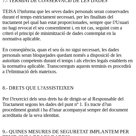
7.- TERMINI DE CONSERVACIó DE LES DADES
TEISA l?informa que les seves dades personals seran conservades
durant el temps estrictament necessari, per les finalitats del
tractament pel qual han estat proporcionades, sempre que l?Usuari
no hagi revocat el seu consentiment i, en tot cas, seguint com a
criteri el principi de minimització de dades contemplat en la
normativa aplicable.
En conseqüència, quan el seu ús no sigui necessari, les dades
personals seran bloquejades quedant només a disposició de les
autoritats competents durant el temps i als efectes legals establerts en
la normativa aplicable. Transcorreguts aquests terminis es procedirà
a l?eliminació dels mateixos.
8.- DRETS QUE L?ASSISTEIXEN
Per l?exercici dels seus drets ha de dirigir-se al Responsable del
Tractament segons les dades del punt nº 1. Es tracte d?un
procediment gratuït i ha d?anar acompanyat sempre del document
acreditatiu de la seva identitat.
9.- QUINES MESURES DE SEGURETAT IMPLANTEM PER