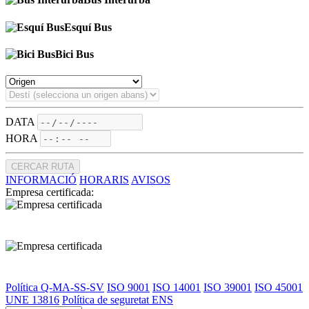
Esquí Bus
Bici Bus
DATA
HORA
CERCAR RUTA
INFORMACIÓ
HORARIS
AVISOS
Empresa certificada:
Política Q-MA-SS-SV
ISO 9001
ISO 14001
ISO 39001
ISO 45001
UNE 13816
Política de seguretat ENS