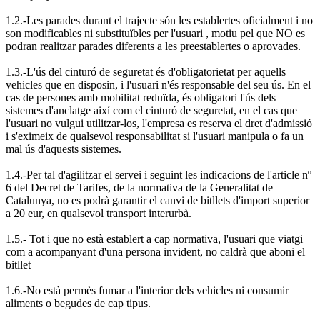
1.2.-Les parades durant el trajecte són les establertes oficialment i no
son modificables ni substituïbles per l'usuari , motiu pel que NO es
podran realitzar parades diferents a les preestablertes o aprovades.
1.3.-L'ús del cinturó de seguretat és d'obligatorietat per aquells
vehicles que en disposin, i l'usuari n'és responsable del seu ús. En el
cas de persones amb mobilitat reduïda, és obligatori l'ús dels
sistemes d'anclatge així com el cinturó de seguretat, en el cas que
l'usuari no vulgui utilitzar-los, l'empresa es reserva el dret d'admissió
i s'eximeix de qualsevol responsabilitat si l'usuari manipula o fa un
mal ús d'aquests sistemes.
1.4.-Per tal d'agilitzar el servei i seguint les indicacions de l'article nº
6 del Decret de Tarifes, de la normativa de la Generalitat de
Catalunya, no es podrà garantir el canvi de bitllets d'import superior
a 20 eur, en qualsevol transport interurbà.
1.5.- Tot i que no està establert a cap normativa, l'usuari que viatgi
com a acompanyant d'una persona invident, no caldrà que aboni el
bitllet
1.6.-No està permès fumar a l'interior dels vehicles ni consumir
aliments o begudes de cap tipus.