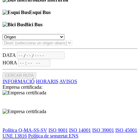
Esquí Bus
Bici Bus
DATA
HORA
CERCAR RUTA
INFORMACIÓ
HORARIS
AVISOS
Empresa certificada:
Política Q-MA-SS-SV
ISO 9001
ISO 14001
ISO 39001
ISO 45001
UNE 13816
Política de seguretat ENS