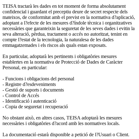
TEISA tractarà les dades en tot moment de forma absolutament
confidencial i guardant el preceptiu deure de secret respecte dels
mateixos, de conformitat amb el previst en la normativa d?aplicació,
adoptant a l?efecte de les mesures d?índole tècnica i organitzatives
necessàries que garanteixin la seguretat de les seves dades i evitin la
seva alteració, pèrdua, tractament o accés no autoritzat, tenint en
compte l?estat de la tecnologia, la naturalesa de les dades
emmagatzemades i els riscos als quals estan exposats.
En particular, adoptarà les pertinents i obligatòries mesures
establertes en la normativa de Protecció de Dades de Caràcter
Personal, en particular:
- Funcions i obligacions del personal
- Registre d?esdeveniments
- Gestió de suports i documents
- Control de Accés
- Identificació i autenticació
- Copia de seguretat i recuperació
No obstant això, en altres casos, TEISA adoptarà les mesures
necessàries i obligatòries d?acord amb les normatives locals.
La documentació estarà disponible a petició de l?Usuari o Client.