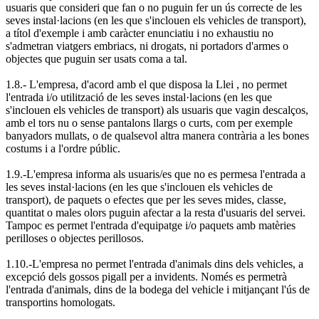
usuaris que consideri que fan o no puguin fer un ús correcte de les
seves instal·lacions (en les que s'inclouen els vehicles de transport),
a títol d'exemple i amb caràcter enunciatiu i no exhaustiu no
s'admetran viatgers embriacs, ni drogats, ni portadors d'armes o
objectes que puguin ser usats coma a tal.
1.8.- L'empresa, d'acord amb el que disposa la Llei , no permet
l'entrada i/o utilització de les seves instal·lacions (en les que
s'inclouen els vehicles de transport) als usuaris que vagin descalços,
amb el tors nu o sense pantalons llargs o curts, com per exemple
banyadors mullats, o de qualsevol altra manera contrària a les bones
costums i a l'ordre públic.
1.9.-L'empresa informa als usuaris/es que no es permesa l'entrada a
les seves instal·lacions (en les que s'inclouen els vehicles de
transport), de paquets o efectes que per les seves mides, classe,
quantitat o males olors puguin afectar a la resta d'usuaris del servei.
Tampoc es permet l'entrada d'equipatge i/o paquets amb matèries
perilloses o objectes perillosos.
1.10.-L'empresa no permet l'entrada d'animals dins dels vehicles, a
excepció dels gossos pigall per a invidents. Només es permetrà
l'entrada d'animals, dins de la bodega del vehicle i mitjançant l'ús de
transportins homologats.