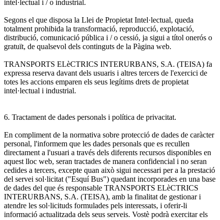
intel·lectual i / o industrial.
Segons el que disposa la Llei de Propietat Intel·lectual, queda
totalment prohibida la transformació, reproducció, explotació,
distribució, comunicació pública i / o cessió, ja sigui a títol onerós o
gratuït, de qualsevol dels continguts de la Pàgina web.
TRANSPORTS ELèCTRICS INTERURBANS, S.A. (TEISA) fa
expressa reserva davant dels usuaris i altres tercers de l'exercici de
totes les accions emparen els seus legítims drets de propietat
intel·lectual i industrial.
6. Tractament de dades personals i política de privacitat.
En compliment de la normativa sobre protecció de dades de caràcter
personal, l'informem que les dades personals que es recullen
directament a l'usuari a través dels diferents recursos disponibles en
aquest lloc web, seran tractades de manera confidencial i no seran
cedides a tercers, excepte quan això sigui necessari per a la prestació
del servei sol·licitat ("Esquí Bus") quedant incorporades en una base
de dades del que és responsable TRANSPORTS ELèCTRICS
INTERURBANS, S.A. (TEISA), amb la finalitat de gestionar i
atendre les sol·licituds formulades pels interessats, i oferir-li
informació actualitzada dels seus serveis. Vostè podrà exercitar els