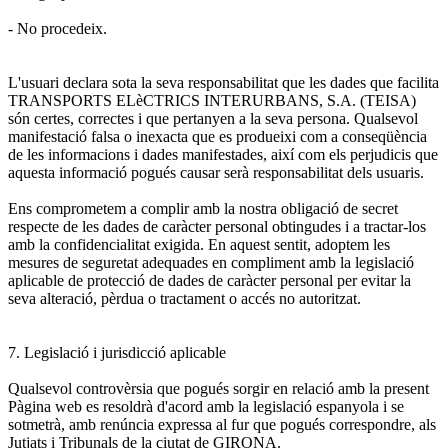
- No procedeix.
L'usuari declara sota la seva responsabilitat que les dades que facilita
TRANSPORTS ELèCTRICS INTERURBANS, S.A. (TEISA)
són certes, correctes i que pertanyen a la seva persona. Qualsevol
manifestació falsa o inexacta que es produeixi com a conseqüència
de les informacions i dades manifestades, així com els perjudicis que
aquesta informació pogués causar serà responsabilitat dels usuaris.
Ens comprometem a complir amb la nostra obligació de secret
respecte de les dades de caràcter personal obtingudes i a tractar-los
amb la confidencialitat exigida. En aquest sentit, adoptem les
mesures de seguretat adequades en compliment amb la legislació
aplicable de protecció de dades de caràcter personal per evitar la
seva alteració, pèrdua o tractament o accés no autoritzat.
7. Legislació i jurisdicció aplicable
Qualsevol controvèrsia que pogués sorgir en relació amb la present
Pàgina web es resoldrà d'acord amb la legislació espanyola i se
sotmetrà, amb renúncia expressa al fur que pogués correspondre, als
Jutjats i Tribunals de la ciutat de GIRONA.