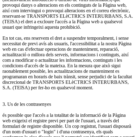
provoqui danys o alteracions en els continguts de la Pàgina web,
així com intervingui o provoqui alteracions en el correu electrònic,
reservant-se TRANSPORTS ELèCTRICS INTERURBANS, S.A.
(TEISA) el dret a excloure l'accés a la Pàgina web a qualsevol
usuari que infringeixi aquesta prohibició.
En tot cas, ens reservem el dret a suspendre temporalment, i sense
necessitat de previ avís als usuaris, l'accessibilitat a la nostra Pàgina
web en cas d'efectuar operacions de manteniment, reparació,
actualització o millora dels serveis, informacions i continguts, així
com a modificar o actualitzar les informacions, continguts i les
condicions d'accés de la mateixa. En la mesura que això sigui
raonablement possible, les actualitzacions de manteniment es
programaran en horaris de baix trànsit, sense perjudici de la facultat
discrecional de TRANSPORTS ELèCTRICS INTERURBANS,
S.A. (TEISA) per fer-ho en qualsevol moment.
3. Us de les contrasenyes
és possible que l'accés a la totalitat de la informació de la Pàgina
web exigeixi el registre previ per part de l'usuari, a través del
formulari de registre disponible. Un cop registrat, l'usuari disposarà
d'un nom d'usuari o "login" i d'una contrasenya, els quals