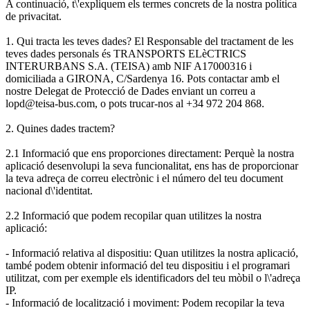
A continuació, t\'expliquem els termes concrets de la nostra política
de privacitat.
1. Qui tracta les teves dades? El Responsable del tractament de les
teves dades personals és TRANSPORTS ELèCTRICS
INTERURBANS S.A. (TEISA) amb NIF A17000316 i
domiciliada a GIRONA, C/Sardenya 16. Pots contactar amb el
nostre Delegat de Protecció de Dades enviant un correu a
lopd@teisa-bus.com, o pots trucar-nos al +34 972 204 868.
2. Quines dades tractem?
2.1 Informació que ens proporciones directament: Perquè la nostra
aplicació desenvolupi la seva funcionalitat, ens has de proporcionar
la teva adreça de correu electrònic i el número del teu document
nacional d\'identitat.
2.2 Informació que podem recopilar quan utilitzes la nostra
aplicació:
- Informació relativa al dispositiu: Quan utilitzes la nostra aplicació,
també podem obtenir informació del teu dispositiu i el programari
utilitzat, com per exemple els identificadors del teu mòbil o l\'adreça
IP.
- Informació de localització i moviment: Podem recopilar la teva