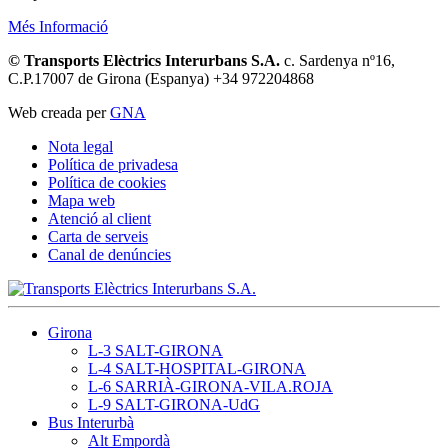
Més Informació
© Transports Elèctrics Interurbans S.A.
c. Sardenya nº16,
C.P.17007 de Girona (Espanya) +34 972204868
Web creada per
GNA
Nota legal
Política de privadesa
Política de cookies
Mapa web
Atenció al client
Carta de serveis
Canal de denúncies
Girona
L-3 SALT-GIRONA
L-4 SALT-HOSPITAL-GIRONA
L-6 SARRIÀ-GIRONA-VILA.ROJA
L-9 SALT-GIRONA-UdG
Bus Interurbà
Alt Empordà