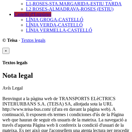
L1-ROSES-STA.MARGARIDA-ESTIU TARDA
L2 ROSES-ALMADRAVA-ROSES (ESTIU)
Castelló d'Empúries
LÍNIA GROGA-CASTELLÓ
LÍNIA VERDA-CASTELLÓ
LÍNIA VERMELLA-CASTELLÓ
© Teisa
·
Textos legals
×
Textos legals
Nota legal
Avís Legal
Benvingut a la pàgina web de TRANSPORTS ELèCTRICS
INTERURBANS S.A. (TEISA) SA, allotjada sota la URL
http://www.teisa-bus.com/ (d'ara en davant la pàgina web). A
continuació, li exposem els termes i condiciones d'ús de la Pàgina
web que hauran de seguir els usuaris de la mateixa. La navegació a
través d'aquesta Pàgina web li confereix la condició d'usuari de la
mateixa. Es per això que l'aconsellem una atenta lectura per procedir