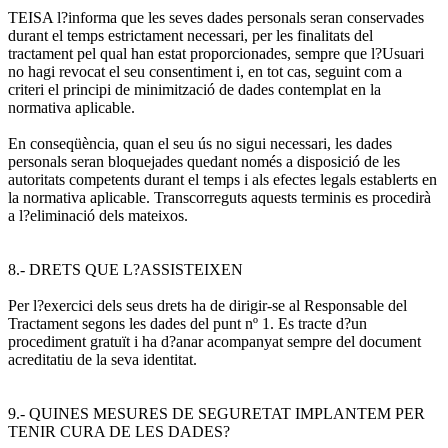
TEISA l?informa que les seves dades personals seran conservades
durant el temps estrictament necessari, per les finalitats del
tractament pel qual han estat proporcionades, sempre que l?Usuari
no hagi revocat el seu consentiment i, en tot cas, seguint com a
criteri el principi de minimització de dades contemplat en la
normativa aplicable.
En conseqüència, quan el seu ús no sigui necessari, les dades
personals seran bloquejades quedant només a disposició de les
autoritats competents durant el temps i als efectes legals establerts en
la normativa aplicable. Transcorreguts aquests terminis es procedirà
a l?eliminació dels mateixos.
8.- DRETS QUE L?ASSISTEIXEN
Per l?exercici dels seus drets ha de dirigir-se al Responsable del
Tractament segons les dades del punt nº 1. Es tracte d?un
procediment gratuït i ha d?anar acompanyat sempre del document
acreditatiu de la seva identitat.
9.- QUINES MESURES DE SEGURETAT IMPLANTEM PER
TENIR CURA DE LES DADES?