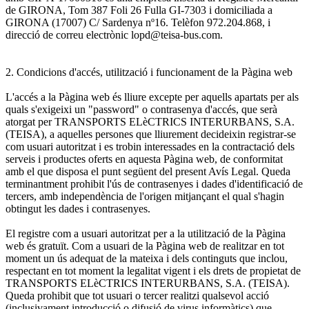
de GIRONA, Tom 387 Foli 26 Fulla GI-7303 i domiciliada a
GIRONA (17007) C/ Sardenya nº16. Telèfon 972.204.868, i
direcció de correu electrònic lopd@teisa-bus.com.
2. Condicions d'accés, utilització i funcionament de la Pàgina web
L'accés a la Pàgina web és lliure excepte per aquells apartats per als
quals s'exigeixi un "password" o contrasenya d'accés, que serà
atorgat per TRANSPORTS ELèCTRICS INTERURBANS, S.A.
(TEISA), a aquelles persones que lliurement decideixin registrar-se
com usuari autoritzat i es trobin interessades en la contractació dels
serveis i productes oferts en aquesta Pàgina web, de conformitat
amb el que disposa el punt següent del present Avís Legal. Queda
terminantment prohibit l'ús de contrasenyes i dades d'identificació de
tercers, amb independència de l'origen mitjançant el qual s'hagin
obtingut les dades i contrasenyes.
El registre com a usuari autoritzat per a la utilització de la Pàgina
web és gratuït. Com a usuari de la Pàgina web de realitzar en tot
moment un ús adequat de la mateixa i dels continguts que inclou,
respectant en tot moment la legalitat vigent i els drets de propietat de
TRANSPORTS ELèCTRICS INTERURBANS, S.A. (TEISA).
Queda prohibit que tot usuari o tercer realitzi qualsevol acció
(inclusivament introducció o difusió de virus informàtics) que