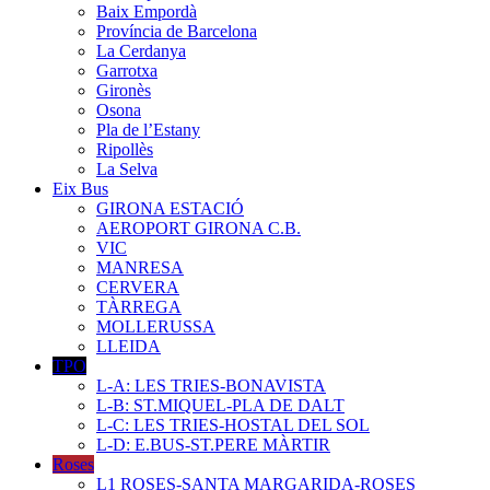
Baix Empordà
Província de Barcelona
La Cerdanya
Garrotxa
Gironès
Osona
Pla de l’Estany
Ripollès
La Selva
Eix Bus
GIRONA ESTACIÓ
AEROPORT GIRONA C.B.
VIC
MANRESA
CERVERA
TÀRREGA
MOLLERUSSA
LLEIDA
TPO
L-A: LES TRIES-BONAVISTA
L-B: ST.MIQUEL-PLA DE DALT
L-C: LES TRIES-HOSTAL DEL SOL
L-D: E.BUS-ST.PERE MÀRTIR
Roses
L1 ROSES-SANTA MARGARIDA-ROSES