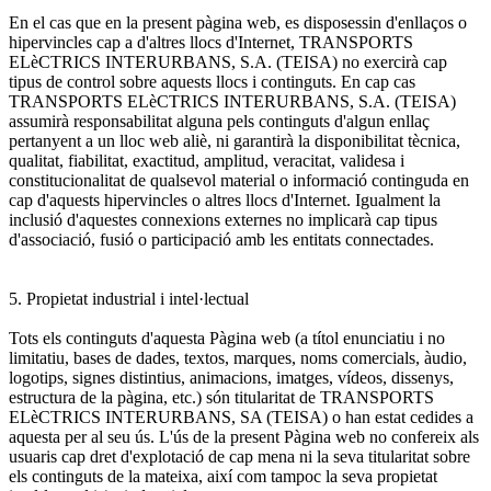
En el cas que en la present pàgina web, es disposessin d'enllaços o
hipervincles cap a d'altres llocs d'Internet, TRANSPORTS
ELèCTRICS INTERURBANS, S.A. (TEISA) no exercirà cap
tipus de control sobre aquests llocs i continguts. En cap cas
TRANSPORTS ELèCTRICS INTERURBANS, S.A. (TEISA)
assumirà responsabilitat alguna pels continguts d'algun enllaç
pertanyent a un lloc web aliè, ni garantirà la disponibilitat tècnica,
qualitat, fiabilitat, exactitud, amplitud, veracitat, validesa i
constitucionalitat de qualsevol material o informació continguda en
cap d'aquests hipervincles o altres llocs d'Internet. Igualment la
inclusió d'aquestes connexions externes no implicarà cap tipus
d'associació, fusió o participació amb les entitats connectades.
5. Propietat industrial i intel·lectual
Tots els continguts d'aquesta Pàgina web (a títol enunciatiu i no
limitatiu, bases de dades, textos, marques, noms comercials, àudio,
logotips, signes distintius, animacions, imatges, vídeos, dissenys,
estructura de la pàgina, etc.) són titularitat de TRANSPORTS
ELèCTRICS INTERURBANS, SA (TEISA) o han estat cedides a
aquesta per al seu ús. L'ús de la present Pàgina web no confereix als
usuaris cap dret d'explotació de cap mena ni la seva titularitat sobre
els continguts de la mateixa, així com tampoc la seva propietat