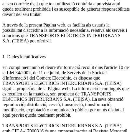
al seu correcte ús, ja que tota utilització contrària a prevista aquí
queda totalment prohibida i es susceptible de generar responsabilitats
davant del seu titular.
A través de la present Pàgina web, es facilita als usuaris la
possibilitat d'accedir a la informació necessària, relativa als serveis i
solucions que TRANSPORTS ELèCTRICS INTERURBANS
S.A. (TEISA) pot oferir-li.
1. Dades identificatives
En compliment amb el deure d'informació recollit dins l'article 10 de
la Llei 34/2002, de 11 de juliol, de Serveis de la Societat
d'Informació i del Comerç Electrònic, es disposa que
TRANSPORTS ELèCTRICS INTERURBANS S.A. (TEISA)
sigui la propietària de la Pàgina web. La informació i continguts que
es recullen en la mateixa, són propietat de TRANSPORTS
ELèCTRICS INTERURBANS S.A. (TEISA). La seva obtenció,
reproducció, distribució, cessió, transmissió, transformació,
modificació, explotació o comunicació pública per un ús distint al
aquí previst queda totalment prohibit.
TRANSPORTS ELèCTRICS INTERURBANS S.A. (TEISA),
amb CIF A-17000316 és una empresa inscrita al Registre Mercantil