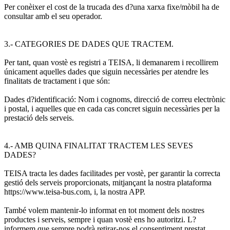
Per conèixer el cost de la trucada des d?una xarxa fixe/mòbil ha de
consultar amb el seu operador.
3.- CATEGORIES DE DADES QUE TRACTEM.
Per tant, quan vostè es registri a TEISA, li demanarem i recollirem
únicament aquelles dades que siguin necessàries per atendre les
finalitats de tractament i que són:
Dades d?identificació: Nom i cognoms, direcció de correu electrònic
i postal, i aquelles que en cada cas concret siguin necessàries per la
prestació dels serveis.
4.- AMB QUINA FINALITAT TRACTEM LES SEVES
DADES?
TEISA tracta les dades facilitades per vostè, per garantir la correcta
gestió dels serveis proporcionats, mitjançant la nostra plataforma
https://www.teisa-bus.com, i, la nostra APP.
També volem mantenir-lo informat en tot moment dels nostres
productes i serveis, sempre i quan vostè ens ho autoritzi. L?
informem que sempre podrà retirar-nos el consentiment prestat,