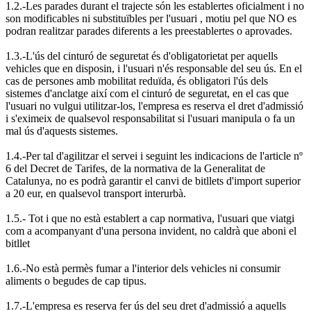
1.2.-Les parades durant el trajecte són les establertes oficialment i no
son modificables ni substituïbles per l'usuari , motiu pel que NO es
podran realitzar parades diferents a les preestablertes o aprovades.
1.3.-L'ús del cinturó de seguretat és d'obligatorietat per aquells
vehicles que en disposin, i l'usuari n'és responsable del seu ús. En el
cas de persones amb mobilitat reduïda, és obligatori l'ús dels
sistemes d'anclatge així com el cinturó de seguretat, en el cas que
l'usuari no vulgui utilitzar-los, l'empresa es reserva el dret d'admissió
i s'eximeix de qualsevol responsabilitat si l'usuari manipula o fa un
mal ús d'aquests sistemes.
1.4.-Per tal d'agilitzar el servei i seguint les indicacions de l'article nº
6 del Decret de Tarifes, de la normativa de la Generalitat de
Catalunya, no es podrà garantir el canvi de bitllets d'import superior
a 20 eur, en qualsevol transport interurbà.
1.5.- Tot i que no està establert a cap normativa, l'usuari que viatgi
com a acompanyant d'una persona invident, no caldrà que aboni el
bitllet
1.6.-No està permès fumar a l'interior dels vehicles ni consumir
aliments o begudes de cap tipus.
1.7.-L'empresa es reserva fer ús del seu dret d'admissió a aquells