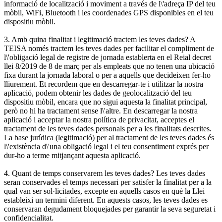
informació de localització i moviment a través de l\'adreça IP del teu
mòbil, WiFi, Bluetooth i les coordenades GPS disponibles en el teu
dispositiu mòbil.
3. Amb quina finalitat i legitimació tractem les teves dades? A
TEISA només tractem les teves dades per facilitar el compliment de
l\'obligació legal de registre de jornada establerta en el Reial decret
llei 8/2019 de 8 de març per als empleats que no tenen una ubicació
fixa durant la jornada laboral o per a aquells que decideixen fer-ho
lliurement. Et recordem que en descarregar-te i utilitzar la nostra
aplicació, podem obtenir les dades de geolocalització del teu
dispositiu mòbil, encara que no sigui aquesta la finalitat principal,
però no hi ha tractament sense l\'altre. En descarregar la nostra
aplicació i acceptar la nostra política de privacitat, acceptes el
tractament de les teves dades personals per a les finalitats descrites.
La base jurídica (legitimació) per al tractament de les teves dades és
l\'existència d\'una obligació legal i el teu consentiment exprés per
dur-ho a terme mitjançant aquesta aplicació.
4. Quant de temps conservarem les teves dades? Les teves dades
seran conservades el temps necessari per satisfer la finalitat per a la
qual van ser sol·licitades, excepte en aquells casos en què la Llei
estableixi un termini diferent. En aquests casos, les teves dades es
conservaran degudament bloquejades per garantir la seva seguretat i
confidencialitat.