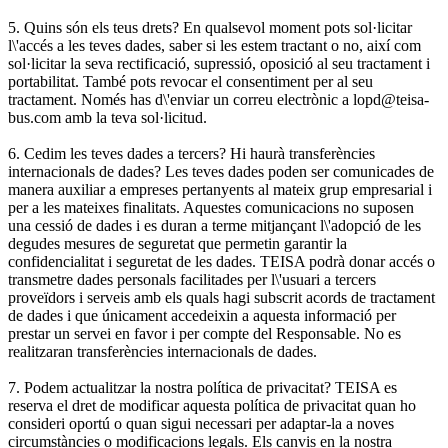
5. Quins són els teus drets? En qualsevol moment pots sol·licitar
l\'accés a les teves dades, saber si les estem tractant o no, així com
sol·licitar la seva rectificació, supressió, oposició al seu tractament i
portabilitat. També pots revocar el consentiment per al seu
tractament. Només has d\'enviar un correu electrònic a lopd@teisa-
bus.com amb la teva sol·licitud.
6. Cedim les teves dades a tercers? Hi haurà transferències
internacionals de dades? Les teves dades poden ser comunicades de
manera auxiliar a empreses pertanyents al mateix grup empresarial i
per a les mateixes finalitats. Aquestes comunicacions no suposen
una cessió de dades i es duran a terme mitjançant l\'adopció de les
degudes mesures de seguretat que permetin garantir la
confidencialitat i seguretat de les dades. TEISA podrà donar accés o
transmetre dades personals facilitades per l\'usuari a tercers
proveïdors i serveis amb els quals hagi subscrit acords de tractament
de dades i que únicament accedeixin a aquesta informació per
prestar un servei en favor i per compte del Responsable. No es
realitzaran transferències internacionals de dades.
7. Podem actualitzar la nostra política de privacitat? TEISA es
reserva el dret de modificar aquesta política de privacitat quan ho
consideri oportú o quan sigui necessari per adaptar-la a noves
circumstàncies o modificacions legals. Els canvis en la nostra