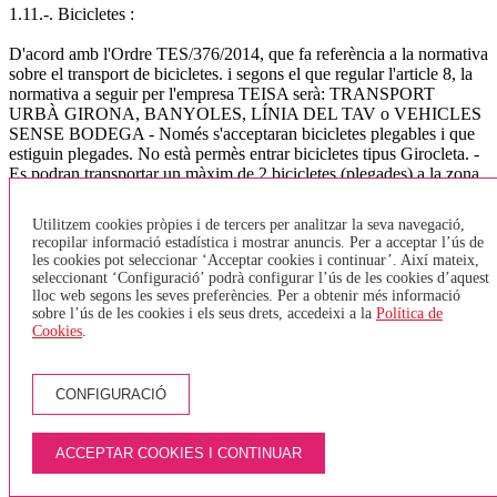
1.11.-. Bicicletes :
D'acord amb l'Ordre TES/376/2014, que fa referència a la normativa
sobre el transport de bicicletes. i segons el que regular l'article 8, la
normativa a seguir per l'empresa TEISA serà: TRANSPORT
URBÀ GIRONA, BANYOLES, LÍNIA DEL TAV o VEHICLES
SENSE BODEGA - Només s'acceptaran bicicletes plegables i que
estiguin plegades. No està permès entrar bicicletes tipus Girocleta. -
Es podran transportar un màxim de 2 bicicletes (plegades) a la zona
destinada per PMR (cadires de rodes) - En el cas que una persona
amb cadira de rodes vulgui pujar a l'autobús, i l'espai destinat a
Utilitzem cookies pròpies i de tercers per analitzar la seva navegació,
PMR estigui ocupat per una bicicleta, aquesta haurà de baixar de
recopilar informació estadística i mostrar anuncis. Per a acceptar l’ús de
l'autobús i esperar el següent, ja que tenen prioritat les cadires de
les cookies pot seleccionar ‘Acceptar cookies i continuar’. Així mateix,
rodes. - Només s'acceptarà una bicicleta per persona. - Els viatgers
seleccionant ‘Configuració’ podrà configurar l’ús de les cookies d’aquest
no hauran de pagar per pujar la bicicleta. TRANSPORT
lloc web segons les seves preferències. Per a obtenir més informació
INTERURBÀ - Les bicicletes aniran sempre a la bodega, aquestes
sobre l’ús de les cookies i els seus drets, accedeixi a la
Política de
Cookies
.
hauran de tenir un estat de neteja correcte i en cap cas s'acceptaran
quan estiguin brutes (fang, greix,..). - El nombre de bicicletes que es
pot admetre en cada vehicle estarà condicionat a l'espai disponible
en funció de les dimensions del vehicle, per al vehicles de més de 45
CONFIGURACIÓ
places s'ha fixat un màxim de 2 bicicletes per autocar, doncs s'ha de
preveure espai per la resta d'equipatge. (l'Ordre indica un màxim de
5 bicicletes) - El passatger que transporti una bicicleta a bord del
ACCEPTAR COOKIES I CONTINUAR
vehicle serà responsable dels danys i perjudicis que aquesta pugui
produir a altres passatgers, als seus equipatges i al mateix vehicle. -