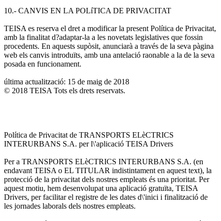
10.- CANVIS EN LA POLíTICA DE PRIVACITAT
TEISA es reserva el dret a modificar la present Política de Privacitat,
amb la finalitat d?adaptar-la a les novetats legislatives que fossin
procedents. En aquests supòsit, anunciarà a través de la seva pàgina
web els canvis introduïts, amb una antelació raonable a la de la seva
posada en funcionament.
última actualització: 15 de maig de 2018
© 2018 TEISA Tots els drets reservats.
Política de Privacitat de TRANSPORTS ELèCTRICS
INTERURBANS S.A. per l\'aplicació TEISA Drivers
Per a TRANSPORTS ELèCTRICS INTERURBANS S.A. (en
endavant TEISA o EL TITULAR indistintament en aquest text), la
protecció de la privacitat dels nostres empleats és una prioritat. Per
aquest motiu, hem desenvolupat una aplicació gratuïta, TEISA
Drivers, per facilitar el registre de les dates d\'inici i finalització de
les jornades laborals dels nostres empleats.