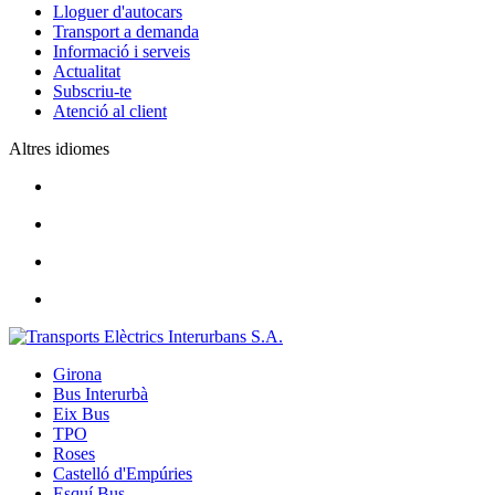
Lloguer d'autocars
Transport a demanda
Informació i serveis
Actualitat
Subscriu-te
Atenció al client
Altres idiomes
Girona
Bus Interurbà
Eix Bus
TPO
Roses
Castelló d'Empúries
Esquí Bus