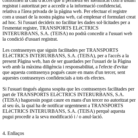
conformen la clau d'accés que li permetrà ser identificat com a usuari
registrat i autoritzat per a accedir a la informació confidencial,
relativa a l'àrea privada de la pàgina web. Per efectuar el registre
com a usuari de la nostra pàgina web, cal emplenar el formulari creat
ad hoc. Si l'usuari decideix no facilitar les dades sol·licitades per a
l'esmentat registre, TRANSPORTS ELèCTRICS
INTERURBANS, S.A. (TEISA) no podrà concedir a l'usuari web
la condició d'usuari registrat.
Les contrasenyes que siguin facilitades per TRANSPORTS
ELèCTRICS INTERURBANS, S.A. (TEISA), per a l'accés a la
present Pàgina web, han de ser guardades per l'usuari de la Pàgina
web amb la màxima diligència i responsabilitat, a l'efecte d'evitar
que aquesta contrasenya pogués caure en mans d'un tercer, sent
aquestes contrasenyes confidencials a tots els efectes.
Si l'usuari tingués alguna sospita que les contrasenyes facilitades per
part de TRANSPORTS ELèCTRICS INTERURBANS, S.A.
(TEISA) haguessin pogut caure en mans d'un tercer no autoritzat per
al seu ús, la qual ha de notificar urgentment a TRANSPORTS
ELèCTRICS INTERURBANS, S.A. (TEISA) perquè aquesta
pugui procedir a la seva modificació i / o anul·lació.
4. Enllaços