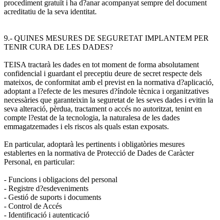
procediment gratuït i ha d?anar acompanyat sempre del document
acreditatiu de la seva identitat.
9.- QUINES MESURES DE SEGURETAT IMPLANTEM PER
TENIR CURA DE LES DADES?
TEISA tractarà les dades en tot moment de forma absolutament
confidencial i guardant el preceptiu deure de secret respecte dels
mateixos, de conformitat amb el previst en la normativa d?aplicació,
adoptant a l?efecte de les mesures d?índole tècnica i organitzatives
necessàries que garanteixin la seguretat de les seves dades i evitin la
seva alteració, pèrdua, tractament o accés no autoritzat, tenint en
compte l?estat de la tecnologia, la naturalesa de les dades
emmagatzemades i els riscos als quals estan exposats.
En particular, adoptarà les pertinents i obligatòries mesures
establertes en la normativa de Protecció de Dades de Caràcter
Personal, en particular:
- Funcions i obligacions del personal
- Registre d?esdeveniments
- Gestió de suports i documents
- Control de Accés
- Identificació i autenticació