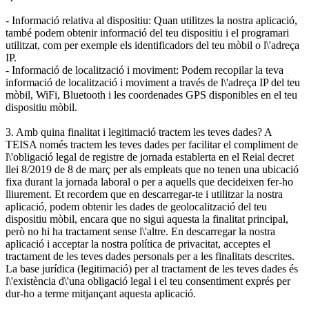
- Informació relativa al dispositiu: Quan utilitzes la nostra aplicació,
també podem obtenir informació del teu dispositiu i el programari
utilitzat, com per exemple els identificadors del teu mòbil o l\'adreça
IP.
- Informació de localització i moviment: Podem recopilar la teva
informació de localització i moviment a través de l\'adreça IP del teu
mòbil, WiFi, Bluetooth i les coordenades GPS disponibles en el teu
dispositiu mòbil.
3. Amb quina finalitat i legitimació tractem les teves dades? A
TEISA només tractem les teves dades per facilitar el compliment de
l\'obligació legal de registre de jornada establerta en el Reial decret
llei 8/2019 de 8 de març per als empleats que no tenen una ubicació
fixa durant la jornada laboral o per a aquells que decideixen fer-ho
lliurement. Et recordem que en descarregar-te i utilitzar la nostra
aplicació, podem obtenir les dades de geolocalització del teu
dispositiu mòbil, encara que no sigui aquesta la finalitat principal,
però no hi ha tractament sense l\'altre. En descarregar la nostra
aplicació i acceptar la nostra política de privacitat, acceptes el
tractament de les teves dades personals per a les finalitats descrites.
La base jurídica (legitimació) per al tractament de les teves dades és
l\'existència d\'una obligació legal i el teu consentiment exprés per
dur-ho a terme mitjançant aquesta aplicació.