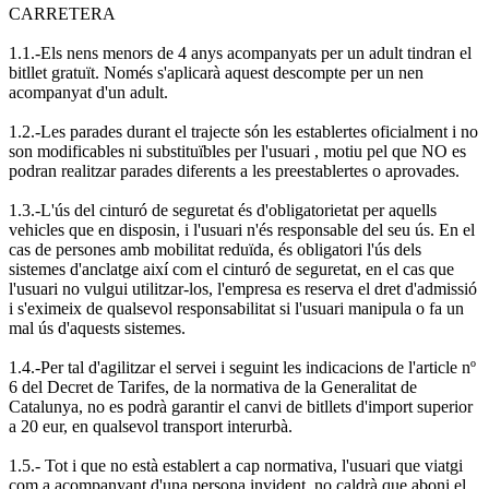
CARRETERA
1.1.-Els nens menors de 4 anys acompanyats per un adult tindran el
bitllet gratuït. Només s'aplicarà aquest descompte per un nen
acompanyat d'un adult.
1.2.-Les parades durant el trajecte són les establertes oficialment i no
son modificables ni substituïbles per l'usuari , motiu pel que NO es
podran realitzar parades diferents a les preestablertes o aprovades.
1.3.-L'ús del cinturó de seguretat és d'obligatorietat per aquells
vehicles que en disposin, i l'usuari n'és responsable del seu ús. En el
cas de persones amb mobilitat reduïda, és obligatori l'ús dels
sistemes d'anclatge així com el cinturó de seguretat, en el cas que
l'usuari no vulgui utilitzar-los, l'empresa es reserva el dret d'admissió
i s'eximeix de qualsevol responsabilitat si l'usuari manipula o fa un
mal ús d'aquests sistemes.
1.4.-Per tal d'agilitzar el servei i seguint les indicacions de l'article nº
6 del Decret de Tarifes, de la normativa de la Generalitat de
Catalunya, no es podrà garantir el canvi de bitllets d'import superior
a 20 eur, en qualsevol transport interurbà.
1.5.- Tot i que no està establert a cap normativa, l'usuari que viatgi
com a acompanyant d'una persona invident, no caldrà que aboni el