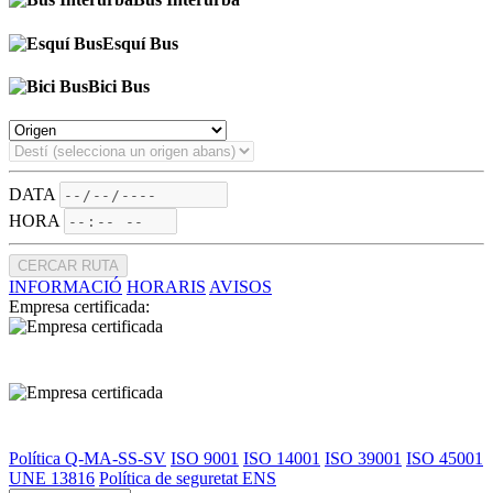
Esquí Bus
Bici Bus
DATA
HORA
CERCAR RUTA
INFORMACIÓ
HORARIS
AVISOS
Empresa certificada:
Política Q-MA-SS-SV
ISO 9001
ISO 14001
ISO 39001
ISO 45001
UNE 13816
Política de seguretat ENS