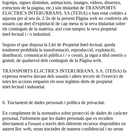
logotips, signes distintius, animacions, imatges, vídeos, dissenys,
estructura de la pàgina, etc.) són titularitat de TRANSPORTS
ELèCTRICS INTERURBANS, SA (TEISA) o han estat cedides a
aquesta per al seu ús. L'ús de la present Pàgina web no confereix als
usuaris cap dret d'explotació de cap mena ni la seva titularitat sobre
els continguts de la mateixa, així com tampoc la seva propietat
intel·lectual i / o industrial.
Segons el que disposa la Llei de Propietat Intel·lectual, queda
totalment prohibida la transformació, reproducció, explotació,
distribució, comunicació pública i / o cessió, ja sigui a títol onerós o
gratuït, de qualsevol dels continguts de la Pàgina web.
TRANSPORTS ELèCTRICS INTERURBANS, S.A. (TEISA) fa
expressa reserva davant dels usuaris i altres tercers de l'exercici de
totes les accions emparen els seus legítims drets de propietat
intel·lectual i industrial.
6. Tractament de dades personals i política de privacitat.
En compliment de la normativa sobre protecció de dades de caràcter
personal, l'informem que les dades personals que es recullen
directament a l'usuari a través dels diferents recursos disponibles en
aquest lloc web, seran tractades de manera confidencial i no seran