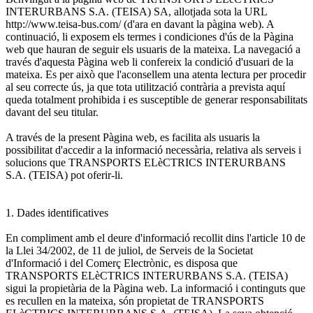
INTERURBANS S.A. (TEISA) SA, allotjada sota la URL
http://www.teisa-bus.com/ (d'ara en davant la pàgina web). A
continuació, li exposem els termes i condiciones d'ús de la Pàgina
web que hauran de seguir els usuaris de la mateixa. La navegació a
través d'aquesta Pàgina web li confereix la condició d'usuari de la
mateixa. Es per això que l'aconsellem una atenta lectura per procedir
al seu correcte ús, ja que tota utilització contrària a prevista aquí
queda totalment prohibida i es susceptible de generar responsabilitats
davant del seu titular.
A través de la present Pàgina web, es facilita als usuaris la
possibilitat d'accedir a la informació necessària, relativa als serveis i
solucions que TRANSPORTS ELèCTRICS INTERURBANS
S.A. (TEISA) pot oferir-li.
1. Dades identificatives
En compliment amb el deure d'informació recollit dins l'article 10 de
la Llei 34/2002, de 11 de juliol, de Serveis de la Societat
d'Informació i del Comerç Electrònic, es disposa que
TRANSPORTS ELèCTRICS INTERURBANS S.A. (TEISA)
sigui la propietària de la Pàgina web. La informació i continguts que
es recullen en la mateixa, són propietat de TRANSPORTS