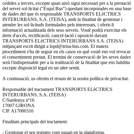
cedides a tercers, excepte quan això sigui necessari per a la prestació
del servei sol·licitat ("Esquí Bus") quedant incorporades en una base
de dades del que és responsable TRANSPORTS ELèCTRICS
INTERURBANS, S.A. (TEISA), amb la finalitat de gestionar i
atendre les sol·licituds formulades pels interessats, i oferir-li
informació actualitzada dels seus serveis. Vostè podrà exercitar els
drets d'accés, rectificació, cancel·lació i oposició davant
TRANSPORTS ELèCTRICS INTERURBANS S.A. (TEISA)
mitjançant escrit dirigit a lopd@teisa-bus.com. El mateix
procediment s'ha de seguir en els casos en què vostè ens vol revocar
el consentiment prestat. El termini de conservació de les seves dades
serà l'indispensable per a la realització de la finalitat que ens habilita
excepte disposició legal en un altre sentit.
A continuació, us oferim el resum de la nostra política de privacitat.
Responsable del tractament TRANSPORTS ELèCTRICS
INTERURBANS, S.A. (TEISA)
C/Sardenya nº16
17007 GIRONA
CIF A17000316
Finalitats principals del tractament:
- Gestionar el seu registro com usuari en la plataforma.