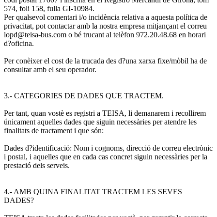
574, foli 158, fulla GI-10984.
Per qualsevol comentari i/o incidència relativa a aquesta política de
privacitat, pot contactar amb la nostra empresa mitjançant el correu
lopd@teisa-bus.com o bé trucant al telèfon 972.20.48.68 en horari
d?oficina.
Per conèixer el cost de la trucada des d?una xarxa fixe/mòbil ha de
consultar amb el seu operador.
3.- CATEGORIES DE DADES QUE TRACTEM.
Per tant, quan vostè es registri a TEISA, li demanarem i recollirem
únicament aquelles dades que siguin necessàries per atendre les
finalitats de tractament i que són:
Dades d?identificació: Nom i cognoms, direcció de correu electrònic
i postal, i aquelles que en cada cas concret siguin necessàries per la
prestació dels serveis.
4.- AMB QUINA FINALITAT TRACTEM LES SEVES
DADES?