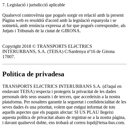
7. Legislació i jurisdicció aplicable
Qualsevol controvèrsia que pogués sorgir en relació amb la present
Pàgina web es resoldrà d'acord amb la legislació espanyola i se
sotmetrà, amb renúncia expressa al fur que pogués correspondre, als
Jutjats i Tribunals de la ciutat de GIRONA.
Copyright 2018 © TRANSPORTS ELèCTRICS
INTERURBANS, S.A. (TEISA) C/Sardenya nº16 de Girona
17007.
Política de privadesa
TRANSPORTS ELèCTRICS INTERURBANS S.A. (d?aquí en
endavant TEISA) respecta i protegeix la privacitat de les dades
personals dels seus usuaris i de tercers, que accedeixin a la nostra
plataforma. Per nosaltres garantir la seguretat i confidencialitat de les
seves dades és una prioritat, volem que estigui informat de tots
aquells aspectes que els puguin afectar: SI US PLAU llegeixi
aquesta política de privacitat abans de registrar-se a la nostra pàgina,
i davant qualsevol dubte, ens trobarà al correu lopd@teisa-bus.com.