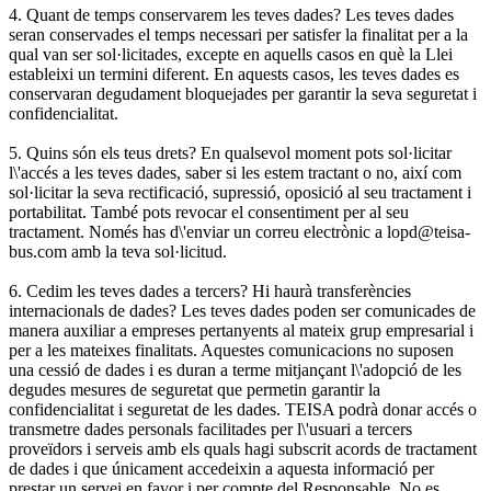
4. Quant de temps conservarem les teves dades? Les teves dades
seran conservades el temps necessari per satisfer la finalitat per a la
qual van ser sol·licitades, excepte en aquells casos en què la Llei
estableixi un termini diferent. En aquests casos, les teves dades es
conservaran degudament bloquejades per garantir la seva seguretat i
confidencialitat.
5. Quins són els teus drets? En qualsevol moment pots sol·licitar
l\'accés a les teves dades, saber si les estem tractant o no, així com
sol·licitar la seva rectificació, supressió, oposició al seu tractament i
portabilitat. També pots revocar el consentiment per al seu
tractament. Només has d\'enviar un correu electrònic a lopd@teisa-
bus.com amb la teva sol·licitud.
6. Cedim les teves dades a tercers? Hi haurà transferències
internacionals de dades? Les teves dades poden ser comunicades de
manera auxiliar a empreses pertanyents al mateix grup empresarial i
per a les mateixes finalitats. Aquestes comunicacions no suposen
una cessió de dades i es duran a terme mitjançant l\'adopció de les
degudes mesures de seguretat que permetin garantir la
confidencialitat i seguretat de les dades. TEISA podrà donar accés o
transmetre dades personals facilitades per l\'usuari a tercers
proveïdors i serveis amb els quals hagi subscrit acords de tractament
de dades i que únicament accedeixin a aquesta informació per
prestar un servei en favor i per compte del Responsable. No es