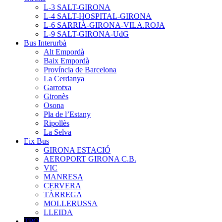
L-3 SALT-GIRONA
L-4 SALT-HOSPITAL-GIRONA
L-6 SARRIÀ-GIRONA-VILA.ROJA
L-9 SALT-GIRONA-UdG
Bus Interurbà
Alt Empordà
Baix Empordà
Província de Barcelona
La Cerdanya
Garrotxa
Gironès
Osona
Pla de l’Estany
Ripollès
La Selva
Eix Bus
GIRONA ESTACIÓ
AEROPORT GIRONA C.B.
VIC
MANRESA
CERVERA
TÀRREGA
MOLLERUSSA
LLEIDA
TPO