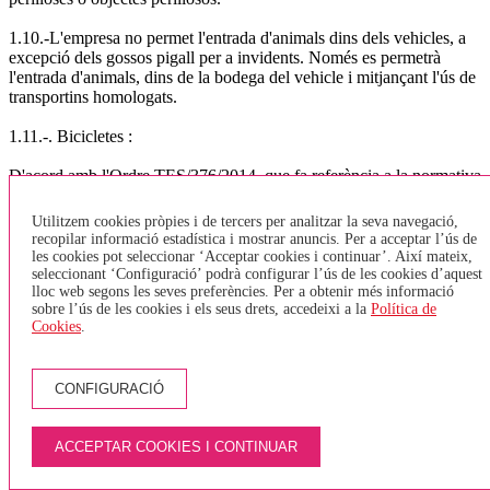
1.10.-L'empresa no permet l'entrada d'animals dins dels vehicles, a
excepció dels gossos pigall per a invidents. Només es permetrà
l'entrada d'animals, dins de la bodega del vehicle i mitjançant l'ús de
transportins homologats.
1.11.-. Bicicletes :
D'acord amb l'Ordre TES/376/2014, que fa referència a la normativa
sobre el transport de bicicletes. i segons el que regular l'article 8, la
normativa a seguir per l'empresa TEISA serà: TRANSPORT
Utilitzem cookies pròpies i de tercers per analitzar la seva navegació,
URBÀ GIRONA, BANYOLES, LÍNIA DEL TAV o VEHICLES
recopilar informació estadística i mostrar anuncis. Per a acceptar l’ús de
SENSE BODEGA - Només s'acceptaran bicicletes plegables i que
les cookies pot seleccionar ‘Acceptar cookies i continuar’. Així mateix,
estiguin plegades. No està permès entrar bicicletes tipus Girocleta. -
seleccionant ‘Configuració’ podrà configurar l’ús de les cookies d’aquest
lloc web segons les seves preferències. Per a obtenir més informació
Es podran transportar un màxim de 2 bicicletes (plegades) a la zona
sobre l’ús de les cookies i els seus drets, accedeixi a la
Política de
destinada per PMR (cadires de rodes) - En el cas que una persona
Cookies
.
amb cadira de rodes vulgui pujar a l'autobús, i l'espai destinat a
PMR estigui ocupat per una bicicleta, aquesta haurà de baixar de
l'autobús i esperar el següent, ja que tenen prioritat les cadires de
CONFIGURACIÓ
rodes. - Només s'acceptarà una bicicleta per persona. - Els viatgers
no hauran de pagar per pujar la bicicleta. TRANSPORT
INTERURBÀ - Les bicicletes aniran sempre a la bodega, aquestes
ACCEPTAR COOKIES I CONTINUAR
hauran de tenir un estat de neteja correcte i en cap cas s'acceptaran
quan estiguin brutes (fang, greix,..). - El nombre de bicicletes que es