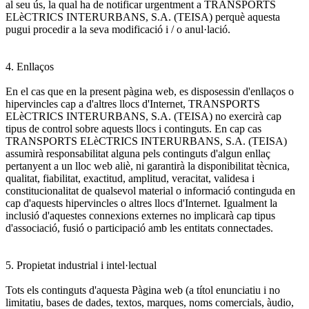
al seu ús, la qual ha de notificar urgentment a TRANSPORTS
ELèCTRICS INTERURBANS, S.A. (TEISA) perquè aquesta
pugui procedir a la seva modificació i / o anul·lació.
4. Enllaços
En el cas que en la present pàgina web, es disposessin d'enllaços o
hipervincles cap a d'altres llocs d'Internet, TRANSPORTS
ELèCTRICS INTERURBANS, S.A. (TEISA) no exercirà cap
tipus de control sobre aquests llocs i continguts. En cap cas
TRANSPORTS ELèCTRICS INTERURBANS, S.A. (TEISA)
assumirà responsabilitat alguna pels continguts d'algun enllaç
pertanyent a un lloc web aliè, ni garantirà la disponibilitat tècnica,
qualitat, fiabilitat, exactitud, amplitud, veracitat, validesa i
constitucionalitat de qualsevol material o informació continguda en
cap d'aquests hipervincles o altres llocs d'Internet. Igualment la
inclusió d'aquestes connexions externes no implicarà cap tipus
d'associació, fusió o participació amb les entitats connectades.
5. Propietat industrial i intel·lectual
Tots els continguts d'aquesta Pàgina web (a títol enunciatiu i no
limitatiu, bases de dades, textos, marques, noms comercials, àudio,