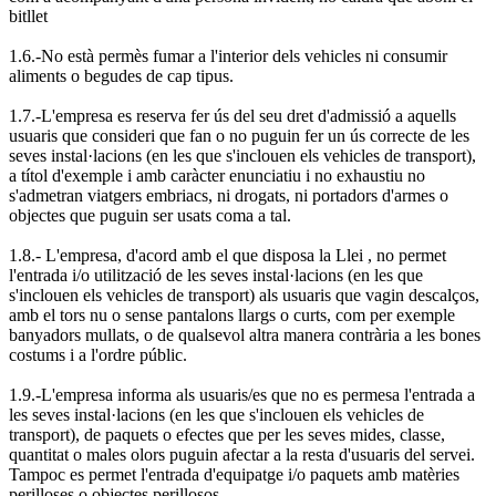
bitllet
1.6.-No està permès fumar a l'interior dels vehicles ni consumir
aliments o begudes de cap tipus.
1.7.-L'empresa es reserva fer ús del seu dret d'admissió a aquells
usuaris que consideri que fan o no puguin fer un ús correcte de les
seves instal·lacions (en les que s'inclouen els vehicles de transport),
a títol d'exemple i amb caràcter enunciatiu i no exhaustiu no
s'admetran viatgers embriacs, ni drogats, ni portadors d'armes o
objectes que puguin ser usats coma a tal.
1.8.- L'empresa, d'acord amb el que disposa la Llei , no permet
l'entrada i/o utilització de les seves instal·lacions (en les que
s'inclouen els vehicles de transport) als usuaris que vagin descalços,
amb el tors nu o sense pantalons llargs o curts, com per exemple
banyadors mullats, o de qualsevol altra manera contrària a les bones
costums i a l'ordre públic.
1.9.-L'empresa informa als usuaris/es que no es permesa l'entrada a
les seves instal·lacions (en les que s'inclouen els vehicles de
transport), de paquets o efectes que per les seves mides, classe,
quantitat o males olors puguin afectar a la resta d'usuaris del servei.
Tampoc es permet l'entrada d'equipatge i/o paquets amb matèries
perilloses o objectes perillosos.