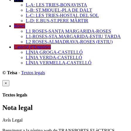
L-A: LES TRIES-BONAVISTA
L-B: ST.MIQUEL-PLA DE DALT
L-C: LES TRIES-HOSTAL DEL SOL
L-D: E.BUS-ST.PERE MÀRTIR
Roses
L1 ROSES-SANTA MARGARIDA-ROSES
L1-ROSES-STA.MARGARIDA-ESTIU TARDA
L2 ROSES-ALMADRAVA-ROSES (ESTIU)
Castelló d'Empúries
LÍNIA GROGA-CASTELLÓ
LÍNIA VERDA-CASTELLÓ
LÍNIA VERMELLA-CASTELLÓ
© Teisa
·
Textos legals
×
Textos legals
Nota legal
Avís Legal
Benvingut a la pàgina web de TRANSPORTS ELèCTRICS