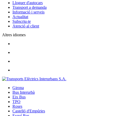
Lloguer d'autocars
Transport a demanda
Informació i serveis
Actualitat
Subscriu-te
Atenció al client
Altres idiomes
Girona
Bus Interurbà
Eix Bus
TPO
Roses
Castelló d'Empúries
Esquí Bus