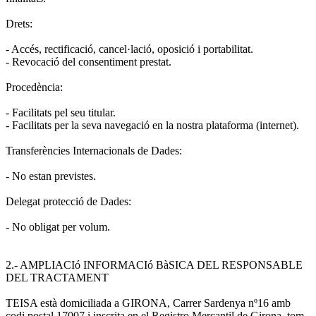
Drets:
- Accés, rectificació, cancel·lació, oposició i portabilitat.
- Revocació del consentiment prestat.
Procedència:
- Facilitats pel seu titular.
- Facilitats per la seva navegació en la nostra plataforma (internet).
Transferències Internacionals de Dades:
- No estan previstes.
Delegat protecció de Dades:
- No obligat per volum.
2.- AMPLIACIó INFORMACIó BàSICA DEL RESPONSABLE
DEL TRACTAMENT
TEISA està domiciliada a GIRONA, Carrer Sardenya nº16 amb
codi postal 17007 i inscrita en el Registro Mercantil de Girona, tom