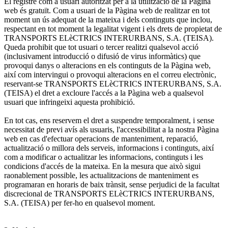
El registre com a usuari autoritzat per a la utilització de la Pàgina
web és gratuït. Com a usuari de la Pàgina web de realitzar en tot
moment un ús adequat de la mateixa i dels continguts que inclou,
respectant en tot moment la legalitat vigent i els drets de propietat de
TRANSPORTS ELèCTRICS INTERURBANS, S.A. (TEISA).
Queda prohibit que tot usuari o tercer realitzi qualsevol acció
(inclusivament introducció o difusió de virus informàtics) que
provoqui danys o alteracions en els continguts de la Pàgina web,
així com intervingui o provoqui alteracions en el correu electrònic,
reservant-se TRANSPORTS ELèCTRICS INTERURBANS, S.A.
(TEISA) el dret a excloure l'accés a la Pàgina web a qualsevol
usuari que infringeixi aquesta prohibició.
En tot cas, ens reservem el dret a suspendre temporalment, i sense
necessitat de previ avís als usuaris, l'accessibilitat a la nostra Pàgina
web en cas d'efectuar operacions de manteniment, reparació,
actualització o millora dels serveis, informacions i continguts, així
com a modificar o actualitzar les informacions, continguts i les
condicions d'accés de la mateixa. En la mesura que això sigui
raonablement possible, les actualitzacions de manteniment es
programaran en horaris de baix trànsit, sense perjudici de la facultat
discrecional de TRANSPORTS ELèCTRICS INTERURBANS,
S.A. (TEISA) per fer-ho en qualsevol moment.