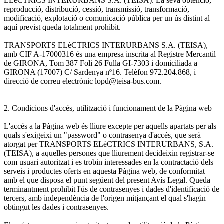
ELèCTRICS INTERURBANS S.A. (TEISA). La seva obtenció,
reproducció, distribució, cessió, transmissió, transformació,
modificació, explotació o comunicació pública per un ús distint al
aquí previst queda totalment prohibit.
TRANSPORTS ELèCTRICS INTERURBANS S.A. (TEISA),
amb CIF A-17000316 és una empresa inscrita al Registre Mercantil
de GIRONA, Tom 387 Foli 26 Fulla GI-7303 i domiciliada a
GIRONA (17007) C/ Sardenya nº16. Telèfon 972.204.868, i
direcció de correu electrònic lopd@teisa-bus.com.
2. Condicions d'accés, utilització i funcionament de la Pàgina web
L'accés a la Pàgina web és lliure excepte per aquells apartats per als
quals s'exigeixi un "password" o contrasenya d'accés, que serà
atorgat per TRANSPORTS ELèCTRICS INTERURBANS, S.A.
(TEISA), a aquelles persones que lliurement decideixin registrar-se
com usuari autoritzat i es trobin interessades en la contractació dels
serveis i productes oferts en aquesta Pàgina web, de conformitat
amb el que disposa el punt següent del present Avís Legal. Queda
terminantment prohibit l'ús de contrasenyes i dades d'identificació de
tercers, amb independència de l'origen mitjançant el qual s'hagin
obtingut les dades i contrasenyes.