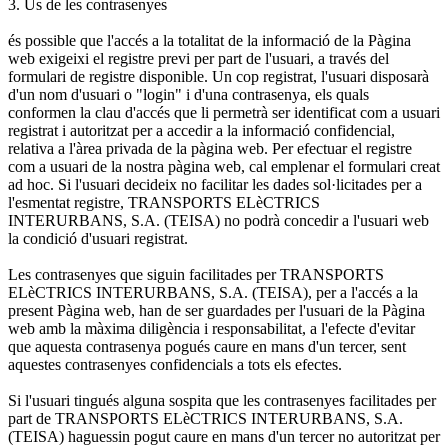
3. Us de les contrasenyes
és possible que l'accés a la totalitat de la informació de la Pàgina
web exigeixi el registre previ per part de l'usuari, a través del
formulari de registre disponible. Un cop registrat, l'usuari disposarà
d'un nom d'usuari o "login" i d'una contrasenya, els quals
conformen la clau d'accés que li permetrà ser identificat com a usuari
registrat i autoritzat per a accedir a la informació confidencial,
relativa a l'àrea privada de la pàgina web. Per efectuar el registre
com a usuari de la nostra pàgina web, cal emplenar el formulari creat
ad hoc. Si l'usuari decideix no facilitar les dades sol·licitades per a
l'esmentat registre, TRANSPORTS ELèCTRICS
INTERURBANS, S.A. (TEISA) no podrà concedir a l'usuari web
la condició d'usuari registrat.
Les contrasenyes que siguin facilitades per TRANSPORTS
ELèCTRICS INTERURBANS, S.A. (TEISA), per a l'accés a la
present Pàgina web, han de ser guardades per l'usuari de la Pàgina
web amb la màxima diligència i responsabilitat, a l'efecte d'evitar
que aquesta contrasenya pogués caure en mans d'un tercer, sent
aquestes contrasenyes confidencials a tots els efectes.
Si l'usuari tingués alguna sospita que les contrasenyes facilitades per
part de TRANSPORTS ELèCTRICS INTERURBANS, S.A.
(TEISA) haguessin pogut caure en mans d'un tercer no autoritzat per