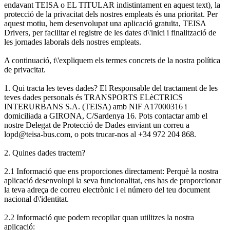
endavant TEISA o EL TITULAR indistintament en aquest text), la
protecció de la privacitat dels nostres empleats és una prioritat. Per
aquest motiu, hem desenvolupat una aplicació gratuïta, TEISA
Drivers, per facilitar el registre de les dates d\'inici i finalització de
les jornades laborals dels nostres empleats.
A continuació, t\'expliquem els termes concrets de la nostra política
de privacitat.
1. Qui tracta les teves dades? El Responsable del tractament de les
teves dades personals és TRANSPORTS ELèCTRICS
INTERURBANS S.A. (TEISA) amb NIF A17000316 i
domiciliada a GIRONA, C/Sardenya 16. Pots contactar amb el
nostre Delegat de Protecció de Dades enviant un correu a
lopd@teisa-bus.com, o pots trucar-nos al +34 972 204 868.
2. Quines dades tractem?
2.1 Informació que ens proporciones directament: Perquè la nostra
aplicació desenvolupi la seva funcionalitat, ens has de proporcionar
la teva adreça de correu electrònic i el número del teu document
nacional d\'identitat.
2.2 Informació que podem recopilar quan utilitzes la nostra
aplicació: