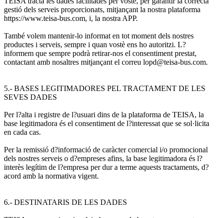
TEISA tracta les dades facilitades per vostè, per garantir la correcta
gestió dels serveis proporcionats, mitjançant la nostra plataforma
https://www.teisa-bus.com, i, la nostra APP.
També volem mantenir-lo informat en tot moment dels nostres
productes i serveis, sempre i quan vostè ens ho autoritzi. L?
informem que sempre podrà retirar-nos el consentiment prestat,
contactant amb nosaltres mitjançant el correu lopd@teisa-bus.com.
5.- BASES LEGITIMADORES PEL TRACTAMENT DE LES
SEVES DADES
Per l?alta i registre de l?usuari dins de la plataforma de TEISA, la
base legitimadora és el consentiment de l?interessat que se sol·licita
en cada cas.
Per la remissió d?informació de caràcter comercial i/o promocional
dels nostres serveis o d?empreses afins, la base legitimadora és l?
interès legítim de l?empresa per dur a terme aquests tractaments, d?
acord amb la normativa vigent.
6.- DESTINATARIS DE LES DADES