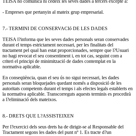
TEISA no comunica ni cedeix les seves dades a tercers excepte a:
- Empreses que pertanyin al mateix grup empresarial.
7.- TERMINI DE CONSERVACIó DE LES DADES
TEISA l?informa que les seves dades personals seran conservades
durant el temps estrictament necessari, per les finalitats del
tractament pel qual han estat proporcionades, sempre que l?Usuari
no hagi revocat el seu consentiment i, en tot cas, seguint com a
criteri el principi de minimització de dades contemplat en la
normativa aplicable.
En conseqüència, quan el seu ús no sigui necessari, les dades
personals seran bloquejades quedant només a disposició de les
autoritats competents durant el temps i als efectes legals establerts en
la normativa aplicable. Transcorreguts aquests terminis es procedirà
a l?eliminació dels mateixos.
8.- DRETS QUE L?ASSISTEIXEN
Per l?exercici dels seus drets ha de dirigir-se al Responsable del
Tractament segons les dades del punt nº 1. Es tracte d?un