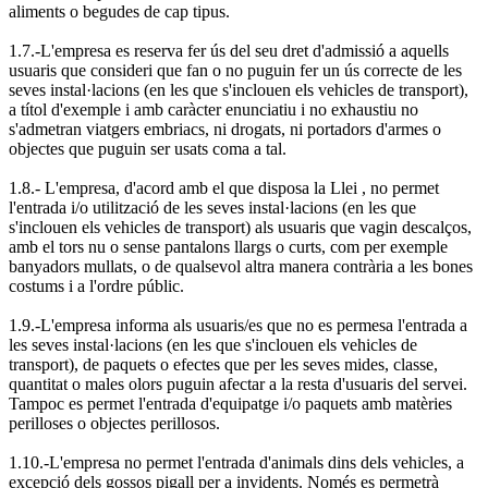
aliments o begudes de cap tipus.
1.7.-L'empresa es reserva fer ús del seu dret d'admissió a aquells
usuaris que consideri que fan o no puguin fer un ús correcte de les
seves instal·lacions (en les que s'inclouen els vehicles de transport),
a títol d'exemple i amb caràcter enunciatiu i no exhaustiu no
s'admetran viatgers embriacs, ni drogats, ni portadors d'armes o
objectes que puguin ser usats coma a tal.
1.8.- L'empresa, d'acord amb el que disposa la Llei , no permet
l'entrada i/o utilització de les seves instal·lacions (en les que
s'inclouen els vehicles de transport) als usuaris que vagin descalços,
amb el tors nu o sense pantalons llargs o curts, com per exemple
banyadors mullats, o de qualsevol altra manera contrària a les bones
costums i a l'ordre públic.
1.9.-L'empresa informa als usuaris/es que no es permesa l'entrada a
les seves instal·lacions (en les que s'inclouen els vehicles de
transport), de paquets o efectes que per les seves mides, classe,
quantitat o males olors puguin afectar a la resta d'usuaris del servei.
Tampoc es permet l'entrada d'equipatge i/o paquets amb matèries
perilloses o objectes perillosos.
1.10.-L'empresa no permet l'entrada d'animals dins dels vehicles, a
excepció dels gossos pigall per a invidents. Només es permetrà