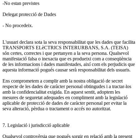
-No estan previstes
Delegat protecció de Dades
- No procedeix.
L'usuari declara sota la seva responsabilitat que les dades que facilita
TRANSPORTS ELèCTRICS INTERURBANS, S.A. (TEISA)
són certes, correctes i que pertanyen a la seva persona. Qualsevol
manifestació falsa o inexacta que es produeixi com a conseqüència
de les informacions i dades manifestades, així com els perjudicis que
aquesta informació pogués causar serà responsabilitat dels usuaris.
Ens comprometem a complir amb la nostra obligació de secret
respecte de les dades de caràcter personal obtingudes i a tractar-los
amb la confidencialitat exigida. En aquest sentit, adoptem les
mesures de seguretat adequades en compliment amb la legislació
aplicable de protecció de dades de caràcter personal per evitar la
seva alteració, pèrdua o tractament o accés no autoritzat.
7. Legislació i jurisdicció aplicable
Qualsevol controvèrsia que pogués sorgir en relació amb la present