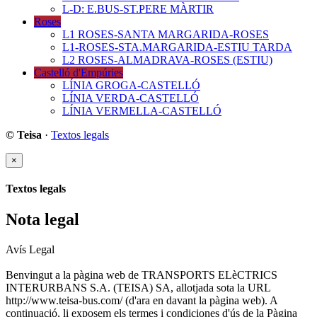
L-D: E.BUS-ST.PERE MÀRTIR
Roses
L1 ROSES-SANTA MARGARIDA-ROSES
L1-ROSES-STA.MARGARIDA-ESTIU TARDA
L2 ROSES-ALMADRAVA-ROSES (ESTIU)
Castelló d'Empúries
LÍNIA GROGA-CASTELLÓ
LÍNIA VERDA-CASTELLÓ
LÍNIA VERMELLA-CASTELLÓ
© Teisa
·
Textos legals
×
Textos legals
Nota legal
Avís Legal
Benvingut a la pàgina web de TRANSPORTS ELèCTRICS
INTERURBANS S.A. (TEISA) SA, allotjada sota la URL
http://www.teisa-bus.com/ (d'ara en davant la pàgina web). A
continuació, li exposem els termes i condiciones d'ús de la Pàgina