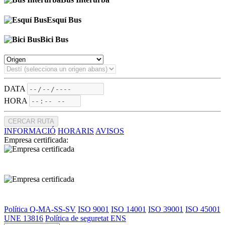
Esquí Bus
Bici Bus
DATA
HORA
CERCAR RUTA
INFORMACIÓ
HORARIS
AVISOS
Empresa certificada:
Política Q-MA-SS-SV
ISO 9001
ISO 14001
ISO 39001
ISO 45001
UNE 13816
Política de seguretat ENS