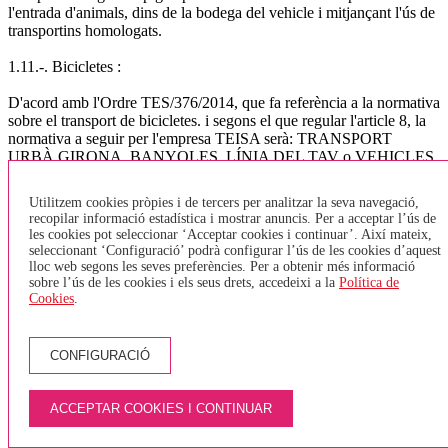
l'entrada d'animals, dins de la bodega del vehicle i mitjançant l'ús de
transportins homologats.
1.11.-. Bicicletes :
D'acord amb l'Ordre TES/376/2014, que fa referència a la normativa
sobre el transport de bicicletes. i segons el que regular l'article 8, la
normativa a seguir per l'empresa TEISA serà: TRANSPORT
URBÀ GIRONA, BANYOLES, LÍNIA DEL TAV o VEHICLES
SENSE BODEGA - Només s'acceptaran bicicletes plegables i que
estiguin plegades. No està permès entrar bicicletes tipus Girocleta. -
Utilitzem cookies pròpies i de tercers per analitzar la seva navegació,
Es podran transportar un màxim de 2 bicicletes (plegades) a la zona
recopilar informació estadística i mostrar anuncis. Per a acceptar l’ús de
destinada per PMR (cadires de rodes) - En el cas que una persona
les cookies pot seleccionar ‘Acceptar cookies i continuar’. Així mateix,
amb cadira de rodes vulgui pujar a l'autobús, i l'espai destinat a
seleccionant ‘Configuració’ podrà configurar l’ús de les cookies d’aquest
PMR estigui ocupat per una bicicleta, aquesta haurà de baixar de
lloc web segons les seves preferències. Per a obtenir més informació
l'autobús i esperar el següent, ja que tenen prioritat les cadires de
sobre l’ús de les cookies i els seus drets, accedeixi a la
Política de
Cookies
.
rodes. - Només s'acceptarà una bicicleta per persona. - Els viatgers
no hauran de pagar per pujar la bicicleta. TRANSPORT
INTERURBÀ - Les bicicletes aniran sempre a la bodega, aquestes
hauran de tenir un estat de neteja correcte i en cap cas s'acceptaran
CONFIGURACIÓ
quan estiguin brutes (fang, greix,..). - El nombre de bicicletes que es
pot admetre en cada vehicle estarà condicionat a l'espai disponible
en funció de les dimensions del vehicle, per al vehicles de més de 45
ACCEPTAR COOKIES I CONTINUAR
places s'ha fixat un màxim de 2 bicicletes per autocar, doncs s'ha de
preveure espai per la resta d'equipatge. (l'Ordre indica un màxim de