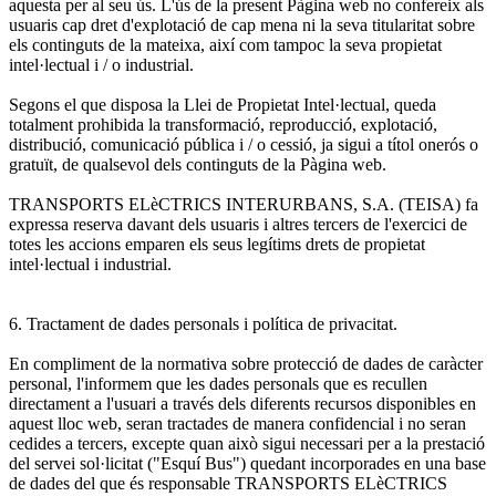
aquesta per al seu ús. L'ús de la present Pàgina web no confereix als
usuaris cap dret d'explotació de cap mena ni la seva titularitat sobre
els continguts de la mateixa, així com tampoc la seva propietat
intel·lectual i / o industrial.
Segons el que disposa la Llei de Propietat Intel·lectual, queda
totalment prohibida la transformació, reproducció, explotació,
distribució, comunicació pública i / o cessió, ja sigui a títol onerós o
gratuït, de qualsevol dels continguts de la Pàgina web.
TRANSPORTS ELèCTRICS INTERURBANS, S.A. (TEISA) fa
expressa reserva davant dels usuaris i altres tercers de l'exercici de
totes les accions emparen els seus legítims drets de propietat
intel·lectual i industrial.
6. Tractament de dades personals i política de privacitat.
En compliment de la normativa sobre protecció de dades de caràcter
personal, l'informem que les dades personals que es recullen
directament a l'usuari a través dels diferents recursos disponibles en
aquest lloc web, seran tractades de manera confidencial i no seran
cedides a tercers, excepte quan això sigui necessari per a la prestació
del servei sol·licitat ("Esquí Bus") quedant incorporades en una base
de dades del que és responsable TRANSPORTS ELèCTRICS