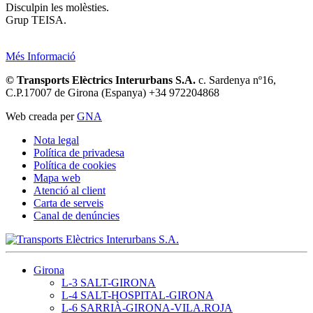
Disculpin les molèsties.
Grup TEISA.
Més Informació
© Transports Elèctrics Interurbans S.A.
c. Sardenya nº16,
C.P.17007 de Girona (Espanya) +34 972204868
Web creada per
GNA
Nota legal
Política de privadesa
Política de cookies
Mapa web
Atenció al client
Carta de serveis
Canal de denúncies
Girona
L-3 SALT-GIRONA
L-4 SALT-HOSPITAL-GIRONA
L-6 SARRIÀ-GIRONA-VILA.ROJA