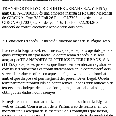
TRANSPORTS ELèCTRICS INTERURBANS S.A. (TEISA),
amb CIF A-17000316 és una empresa inscrita al Registre Mercantil
de GIRONA, Tom 387 Foli 26 Fulla GI-7303 i domiciliada a
GIRONA (17007) C/ Sardenya nº16. Telèfon 972.204.868, i
direcció de correu electrònic lopd@teisa-bus.com.
2. Condicions d'accés, utilització i funcionament de la Pàgina web
L'accés a la Pàgina web és lliure excepte per aquells apartats per als
quals s'exigeixi un "password" o contrasenya d'accés, que serà
atorgat per TRANSPORTS ELèCTRICS INTERURBANS, S.A.
(TEISA), a aquelles persones que lliurement decideixin registrar-se
com usuari autoritzat i es trobin interessades en la contractació dels
serveis i productes oferts en aquesta Pàgina web, de conformitat
amb el que disposa el punt següent del present Avís Legal. Queda
terminantment prohibit l'ús de contrasenyes i dades d'identificació de
tercers, amb independència de l'origen mitjançant el qual s'hagin
obtingut les dades i contrasenyes.
El registre com a usuari autoritzat per a la utilització de la Pàgina
web és gratuït. Com a usuari de la Pàgina web de realitzar en tot
moment un ús adequat de la mateixa i dels continguts que inclou,
respectant en tot moment la legalitat vigent i els drets de propietat de