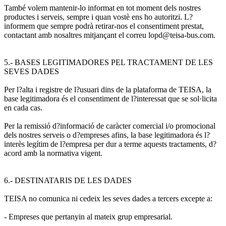
També volem mantenir-lo informat en tot moment dels nostres
productes i serveis, sempre i quan vostè ens ho autoritzi. L?
informem que sempre podrà retirar-nos el consentiment prestat,
contactant amb nosaltres mitjançant el correu lopd@teisa-bus.com.
5.- BASES LEGITIMADORES PEL TRACTAMENT DE LES
SEVES DADES
Per l?alta i registre de l?usuari dins de la plataforma de TEISA, la
base legitimadora és el consentiment de l?interessat que se sol·licita
en cada cas.
Per la remissió d?informació de caràcter comercial i/o promocional
dels nostres serveis o d?empreses afins, la base legitimadora és l?
interès legítim de l?empresa per dur a terme aquests tractaments, d?
acord amb la normativa vigent.
6.- DESTINATARIS DE LES DADES
TEISA no comunica ni cedeix les seves dades a tercers excepte a:
- Empreses que pertanyin al mateix grup empresarial.