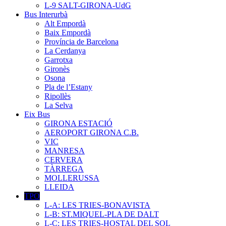
L-9 SALT-GIRONA-UdG
Bus Interurbà
Alt Empordà
Baix Empordà
Província de Barcelona
La Cerdanya
Garrotxa
Gironès
Osona
Pla de l’Estany
Ripollès
La Selva
Eix Bus
GIRONA ESTACIÓ
AEROPORT GIRONA C.B.
VIC
MANRESA
CERVERA
TÀRREGA
MOLLERUSSA
LLEIDA
TPO
L-A: LES TRIES-BONAVISTA
L-B: ST.MIQUEL-PLA DE DALT
L-C: LES TRIES-HOSTAL DEL SOL