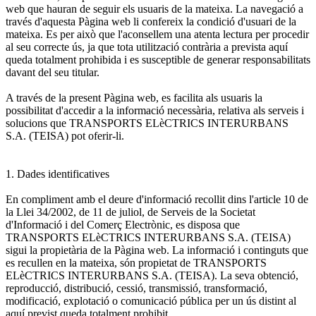
web que hauran de seguir els usuaris de la mateixa. La navegació a
través d'aquesta Pàgina web li confereix la condició d'usuari de la
mateixa. Es per això que l'aconsellem una atenta lectura per procedir
al seu correcte ús, ja que tota utilització contrària a prevista aquí
queda totalment prohibida i es susceptible de generar responsabilitats
davant del seu titular.
A través de la present Pàgina web, es facilita als usuaris la
possibilitat d'accedir a la informació necessària, relativa als serveis i
solucions que TRANSPORTS ELèCTRICS INTERURBANS
S.A. (TEISA) pot oferir-li.
1. Dades identificatives
En compliment amb el deure d'informació recollit dins l'article 10 de
la Llei 34/2002, de 11 de juliol, de Serveis de la Societat
d'Informació i del Comerç Electrònic, es disposa que
TRANSPORTS ELèCTRICS INTERURBANS S.A. (TEISA)
sigui la propietària de la Pàgina web. La informació i continguts que
es recullen en la mateixa, són propietat de TRANSPORTS
ELèCTRICS INTERURBANS S.A. (TEISA). La seva obtenció,
reproducció, distribució, cessió, transmissió, transformació,
modificació, explotació o comunicació pública per un ús distint al
aquí previst queda totalment prohibit.