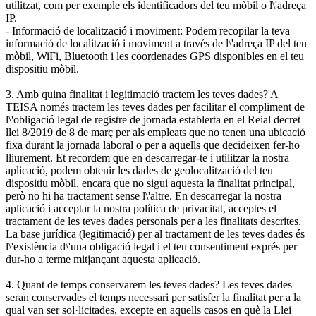
utilitzat, com per exemple els identificadors del teu mòbil o l\'adreça
IP.
- Informació de localització i moviment: Podem recopilar la teva
informació de localització i moviment a través de l\'adreça IP del teu
mòbil, WiFi, Bluetooth i les coordenades GPS disponibles en el teu
dispositiu mòbil.
3. Amb quina finalitat i legitimació tractem les teves dades? A
TEISA només tractem les teves dades per facilitar el compliment de
l\'obligació legal de registre de jornada establerta en el Reial decret
llei 8/2019 de 8 de març per als empleats que no tenen una ubicació
fixa durant la jornada laboral o per a aquells que decideixen fer-ho
lliurement. Et recordem que en descarregar-te i utilitzar la nostra
aplicació, podem obtenir les dades de geolocalització del teu
dispositiu mòbil, encara que no sigui aquesta la finalitat principal,
però no hi ha tractament sense l\'altre. En descarregar la nostra
aplicació i acceptar la nostra política de privacitat, acceptes el
tractament de les teves dades personals per a les finalitats descrites.
La base jurídica (legitimació) per al tractament de les teves dades és
l\'existència d\'una obligació legal i el teu consentiment exprés per
dur-ho a terme mitjançant aquesta aplicació.
4. Quant de temps conservarem les teves dades? Les teves dades
seran conservades el temps necessari per satisfer la finalitat per a la
qual van ser sol·licitades, excepte en aquells casos en què la Llei