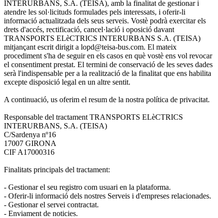
INTERURBANS, S.A. (TEISA), amb la finalitat de gestionar i
atendre les sol·licituds formulades pels interessats, i oferir-li
informació actualitzada dels seus serveis. Vostè podrà exercitar els
drets d'accés, rectificació, cancel·lació i oposició davant
TRANSPORTS ELèCTRICS INTERURBANS S.A. (TEISA)
mitjançant escrit dirigit a lopd@teisa-bus.com. El mateix
procediment s'ha de seguir en els casos en què vostè ens vol revocar
el consentiment prestat. El termini de conservació de les seves dades
serà l'indispensable per a la realització de la finalitat que ens habilita
excepte disposició legal en un altre sentit.
A continuació, us oferim el resum de la nostra política de privacitat.
Responsable del tractament TRANSPORTS ELèCTRICS
INTERURBANS, S.A. (TEISA)
C/Sardenya nº16
17007 GIRONA
CIF A17000316
Finalitats principals del tractament:
- Gestionar el seu registro com usuari en la plataforma.
- Oferir-li informació dels nostres Serveis i d'empreses relacionades.
- Gestionar el servei contractat.
- Enviament de noticies.