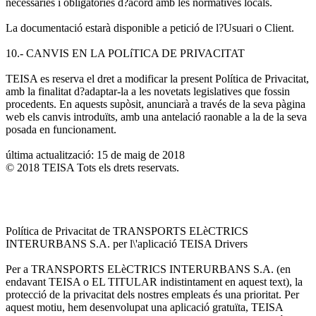
necessàries i obligatòries d?acord amb les normatives locals.
La documentació estarà disponible a petició de l?Usuari o Client.
10.- CANVIS EN LA POLíTICA DE PRIVACITAT
TEISA es reserva el dret a modificar la present Política de Privacitat,
amb la finalitat d?adaptar-la a les novetats legislatives que fossin
procedents. En aquests supòsit, anunciarà a través de la seva pàgina
web els canvis introduïts, amb una antelació raonable a la de la seva
posada en funcionament.
última actualització: 15 de maig de 2018
© 2018 TEISA Tots els drets reservats.
Política de Privacitat de TRANSPORTS ELèCTRICS
INTERURBANS S.A. per l\'aplicació TEISA Drivers
Per a TRANSPORTS ELèCTRICS INTERURBANS S.A. (en
endavant TEISA o EL TITULAR indistintament en aquest text), la
protecció de la privacitat dels nostres empleats és una prioritat. Per
aquest motiu, hem desenvolupat una aplicació gratuïta, TEISA