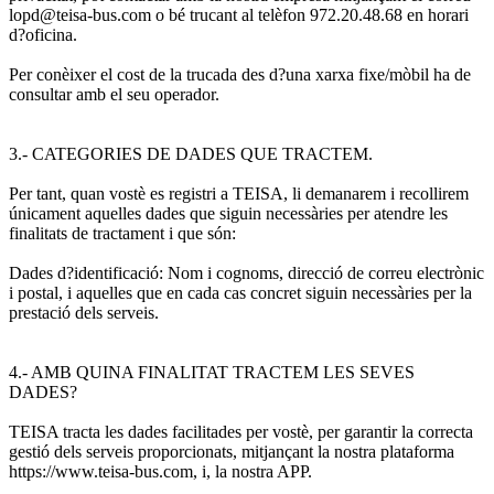
lopd@teisa-bus.com o bé trucant al telèfon 972.20.48.68 en horari
d?oficina.
Per conèixer el cost de la trucada des d?una xarxa fixe/mòbil ha de
consultar amb el seu operador.
3.- CATEGORIES DE DADES QUE TRACTEM.
Per tant, quan vostè es registri a TEISA, li demanarem i recollirem
únicament aquelles dades que siguin necessàries per atendre les
finalitats de tractament i que són:
Dades d?identificació: Nom i cognoms, direcció de correu electrònic
i postal, i aquelles que en cada cas concret siguin necessàries per la
prestació dels serveis.
4.- AMB QUINA FINALITAT TRACTEM LES SEVES
DADES?
TEISA tracta les dades facilitades per vostè, per garantir la correcta
gestió dels serveis proporcionats, mitjançant la nostra plataforma
https://www.teisa-bus.com, i, la nostra APP.