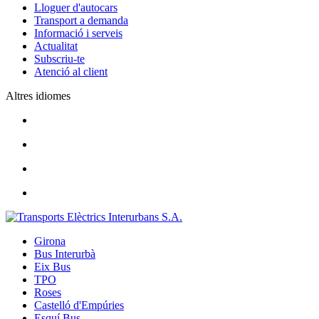
Lloguer d'autocars
Transport a demanda
Informació i serveis
Actualitat
Subscriu-te
Atenció al client
Altres idiomes
Girona
Bus Interurbà
Eix Bus
TPO
Roses
Castelló d'Empúries
Esquí Bus