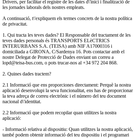
Drivers, per facilitar el registre de les dates d\'inici i finalització de
les jornades laborals dels nostres empleats.
A continuació, t\'expliquem els termes concrets de la nostra política
de privacitat.
1. Qui tracta les teves dades? El Responsable del tractament de les
teves dades personals és TRANSPORTS ELèCTRICS
INTERURBANS S.A. (TEISA) amb NIF A17000316 i
domiciliada a GIRONA, C/Sardenya 16. Pots contactar amb el
nostre Delegat de Protecció de Dades enviant un correu a
lopd@teisa-bus.com, o pots trucar-nos al +34 972 204 868.
2. Quines dades tractem?
2.1 Informació que ens proporciones directament: Perquè la nostra
aplicació desenvolupi la seva funcionalitat, ens has de proporcionar
la teva adreça de correu electrònic i el número del teu document
nacional d\'identitat.
2.2 Informació que podem recopilar quan utilitzes la nostra
aplicació:
- Informació relativa al dispositiu: Quan utilitzes la nostra aplicació,
també podem obtenir informació del teu dispositiu i el programari