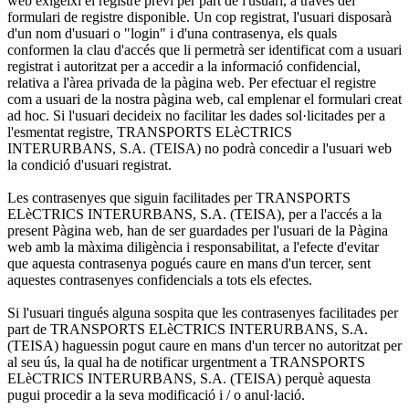
web exigeixi el registre previ per part de l'usuari, a través del
formulari de registre disponible. Un cop registrat, l'usuari disposarà
d'un nom d'usuari o "login" i d'una contrasenya, els quals
conformen la clau d'accés que li permetrà ser identificat com a usuari
registrat i autoritzat per a accedir a la informació confidencial,
relativa a l'àrea privada de la pàgina web. Per efectuar el registre
com a usuari de la nostra pàgina web, cal emplenar el formulari creat
ad hoc. Si l'usuari decideix no facilitar les dades sol·licitades per a
l'esmentat registre, TRANSPORTS ELèCTRICS
INTERURBANS, S.A. (TEISA) no podrà concedir a l'usuari web
la condició d'usuari registrat.
Les contrasenyes que siguin facilitades per TRANSPORTS
ELèCTRICS INTERURBANS, S.A. (TEISA), per a l'accés a la
present Pàgina web, han de ser guardades per l'usuari de la Pàgina
web amb la màxima diligència i responsabilitat, a l'efecte d'evitar
que aquesta contrasenya pogués caure en mans d'un tercer, sent
aquestes contrasenyes confidencials a tots els efectes.
Si l'usuari tingués alguna sospita que les contrasenyes facilitades per
part de TRANSPORTS ELèCTRICS INTERURBANS, S.A.
(TEISA) haguessin pogut caure en mans d'un tercer no autoritzat per
al seu ús, la qual ha de notificar urgentment a TRANSPORTS
ELèCTRICS INTERURBANS, S.A. (TEISA) perquè aquesta
pugui procedir a la seva modificació i / o anul·lació.