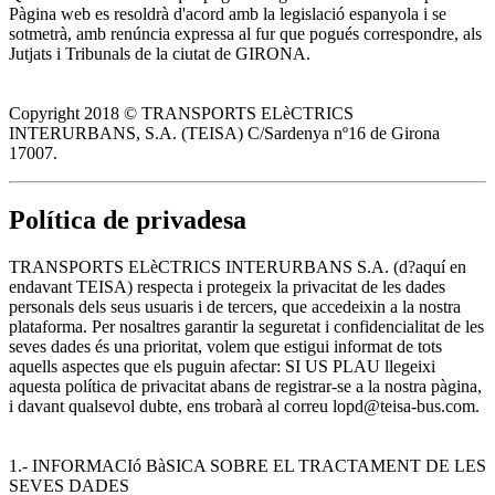
Pàgina web es resoldrà d'acord amb la legislació espanyola i se
sotmetrà, amb renúncia expressa al fur que pogués correspondre, als
Jutjats i Tribunals de la ciutat de GIRONA.
Copyright 2018 © TRANSPORTS ELèCTRICS
INTERURBANS, S.A. (TEISA) C/Sardenya nº16 de Girona
17007.
Política de privadesa
TRANSPORTS ELèCTRICS INTERURBANS S.A. (d?aquí en
endavant TEISA) respecta i protegeix la privacitat de les dades
personals dels seus usuaris i de tercers, que accedeixin a la nostra
plataforma. Per nosaltres garantir la seguretat i confidencialitat de les
seves dades és una prioritat, volem que estigui informat de tots
aquells aspectes que els puguin afectar: SI US PLAU llegeixi
aquesta política de privacitat abans de registrar-se a la nostra pàgina,
i davant qualsevol dubte, ens trobarà al correu lopd@teisa-bus.com.
1.- INFORMACIó BàSICA SOBRE EL TRACTAMENT DE LES
SEVES DADES