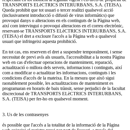
TRANSPORTS ELèCTRICS INTERURBANS, S.A. (TEISA).
Queda prohibit que tot usuari o tercer realitzi qualsevol acció
(inclusivament introducció o difusió de virus informàtics) que
provoqui danys o alteracions en els continguts de la Pàgina web,
així com intervingui o provoqui alteracions en el correu electrònic,
reservant-se TRANSPORTS ELèCTRICS INTERURBANS, S.A.
(TEISA) el dret a excloure l'accés a la Pàgina web a qualsevol
usuari que infringeixi aquesta prohibició.
En tot cas, ens reservem el dret a suspendre temporalment, i sense
necessitat de previ avís als usuaris, l'accessibilitat a la nostra Pàgina
web en cas d'efectuar operacions de manteniment, reparació,
actualització o millora dels serveis, informacions i continguts, així
com a modificar o actualitzar les informacions, continguts i les
condicions d'accés de la mateixa. En la mesura que això sigui
raonablement possible, les actualitzacions de manteniment es
programaran en horaris de baix trànsit, sense perjudici de la facultat
discrecional de TRANSPORTS ELèCTRICS INTERURBANS,
S.A. (TEISA) per fer-ho en qualsevol moment.
3. Us de les contrasenyes
és possible que l'accés a la totalitat de la informació de la Pàgina