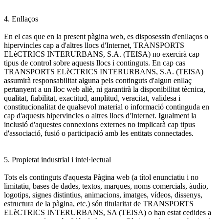
4. Enllaços
En el cas que en la present pàgina web, es disposessin d'enllaços o
hipervincles cap a d'altres llocs d'Internet, TRANSPORTS
ELèCTRICS INTERURBANS, S.A. (TEISA) no exercirà cap
tipus de control sobre aquests llocs i continguts. En cap cas
TRANSPORTS ELèCTRICS INTERURBANS, S.A. (TEISA)
assumirà responsabilitat alguna pels continguts d'algun enllaç
pertanyent a un lloc web aliè, ni garantirà la disponibilitat tècnica,
qualitat, fiabilitat, exactitud, amplitud, veracitat, validesa i
constitucionalitat de qualsevol material o informació continguda en
cap d'aquests hipervincles o altres llocs d'Internet. Igualment la
inclusió d'aquestes connexions externes no implicarà cap tipus
d'associació, fusió o participació amb les entitats connectades.
5. Propietat industrial i intel·lectual
Tots els continguts d'aquesta Pàgina web (a títol enunciatiu i no
limitatiu, bases de dades, textos, marques, noms comercials, àudio,
logotips, signes distintius, animacions, imatges, vídeos, dissenys,
estructura de la pàgina, etc.) són titularitat de TRANSPORTS
ELèCTRICS INTERURBANS, SA (TEISA) o han estat cedides a