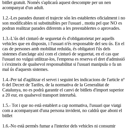
bitllet gratuït. Només s'aplicarà aquest descompte per un nen
acompanyat d'un adult.
1.2.-Les parades durant el trajecte són les establertes oficialment i no
son modificables ni substituïbles per l'usuari , motiu pel que NO es
podran realitzar parades diferents a les preestablertes o aprovades.
1.3.-L'ús del cinturó de seguretat és d'obligatorietat per aquells
vehicles que en disposin, i l'usuari n'és responsable del seu ús. En el
cas de persones amb mobilitat reduïda, és obligatori l'ús dels
sistemes d'anclatge així com el cinturó de seguretat, en el cas que
l'usuari no vulgui utilitzar-los, l'empresa es reserva el dret d'admissió
i s'eximeix de qualsevol responsabilitat si l'usuari manipula o fa un
mal ús d'aquests sistemes.
1.4.-Per tal d'agilitzar el servei i seguint les indicacions de l'article nº
6 del Decret de Tarifes, de la normativa de la Generalitat de
Catalunya, no es podrà garantir el canvi de bitllets d'import superior
a 20 eur, en qualsevol transport interurbà.
1.5.- Tot i que no està establert a cap normativa, l'usuari que viatgi
com a acompanyant d'una persona invident, no caldrà que aboni el
bitllet
1.6.-No està permès fumar a l'interior dels vehicles ni consumir