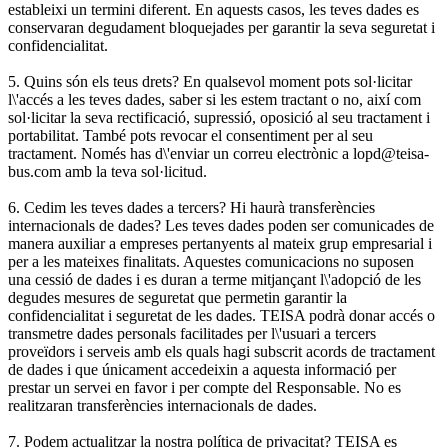
estableixi un termini diferent. En aquests casos, les teves dades es
conservaran degudament bloquejades per garantir la seva seguretat i
confidencialitat.
5. Quins són els teus drets? En qualsevol moment pots sol·licitar
l\'accés a les teves dades, saber si les estem tractant o no, així com
sol·licitar la seva rectificació, supressió, oposició al seu tractament i
portabilitat. També pots revocar el consentiment per al seu
tractament. Només has d\'enviar un correu electrònic a lopd@teisa-
bus.com amb la teva sol·licitud.
6. Cedim les teves dades a tercers? Hi haurà transferències
internacionals de dades? Les teves dades poden ser comunicades de
manera auxiliar a empreses pertanyents al mateix grup empresarial i
per a les mateixes finalitats. Aquestes comunicacions no suposen
una cessió de dades i es duran a terme mitjançant l\'adopció de les
degudes mesures de seguretat que permetin garantir la
confidencialitat i seguretat de les dades. TEISA podrà donar accés o
transmetre dades personals facilitades per l\'usuari a tercers
proveïdors i serveis amb els quals hagi subscrit acords de tractament
de dades i que únicament accedeixin a aquesta informació per
prestar un servei en favor i per compte del Responsable. No es
realitzaran transferències internacionals de dades.
7. Podem actualitzar la nostra política de privacitat? TEISA es