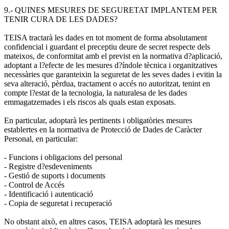
9.- QUINES MESURES DE SEGURETAT IMPLANTEM PER
TENIR CURA DE LES DADES?
TEISA tractarà les dades en tot moment de forma absolutament
confidencial i guardant el preceptiu deure de secret respecte dels
mateixos, de conformitat amb el previst en la normativa d?aplicació,
adoptant a l?efecte de les mesures d?índole tècnica i organitzatives
necessàries que garanteixin la seguretat de les seves dades i evitin la
seva alteració, pèrdua, tractament o accés no autoritzat, tenint en
compte l?estat de la tecnologia, la naturalesa de les dades
emmagatzemades i els riscos als quals estan exposats.
En particular, adoptarà les pertinents i obligatòries mesures
establertes en la normativa de Protecció de Dades de Caràcter
Personal, en particular:
- Funcions i obligacions del personal
- Registre d?esdeveniments
- Gestió de suports i documents
- Control de Accés
- Identificació i autenticació
- Copia de seguretat i recuperació
No obstant això, en altres casos, TEISA adoptarà les mesures