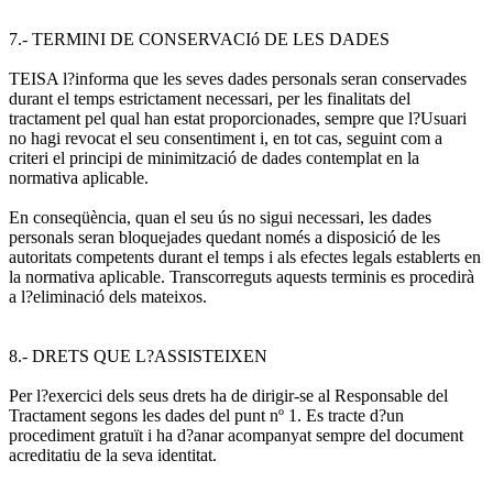
7.- TERMINI DE CONSERVACIó DE LES DADES
TEISA l?informa que les seves dades personals seran conservades
durant el temps estrictament necessari, per les finalitats del
tractament pel qual han estat proporcionades, sempre que l?Usuari
no hagi revocat el seu consentiment i, en tot cas, seguint com a
criteri el principi de minimització de dades contemplat en la
normativa aplicable.
En conseqüència, quan el seu ús no sigui necessari, les dades
personals seran bloquejades quedant només a disposició de les
autoritats competents durant el temps i als efectes legals establerts en
la normativa aplicable. Transcorreguts aquests terminis es procedirà
a l?eliminació dels mateixos.
8.- DRETS QUE L?ASSISTEIXEN
Per l?exercici dels seus drets ha de dirigir-se al Responsable del
Tractament segons les dades del punt nº 1. Es tracte d?un
procediment gratuït i ha d?anar acompanyat sempre del document
acreditatiu de la seva identitat.