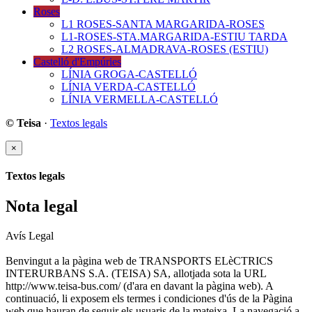
Roses
L1 ROSES-SANTA MARGARIDA-ROSES
L1-ROSES-STA.MARGARIDA-ESTIU TARDA
L2 ROSES-ALMADRAVA-ROSES (ESTIU)
Castelló d'Empúries
LÍNIA GROGA-CASTELLÓ
LÍNIA VERDA-CASTELLÓ
LÍNIA VERMELLA-CASTELLÓ
© Teisa
·
Textos legals
×
Textos legals
Nota legal
Avís Legal
Benvingut a la pàgina web de TRANSPORTS ELèCTRICS
INTERURBANS S.A. (TEISA) SA, allotjada sota la URL
http://www.teisa-bus.com/ (d'ara en davant la pàgina web). A
continuació, li exposem els termes i condiciones d'ús de la Pàgina
web que hauran de seguir els usuaris de la mateixa. La navegació a