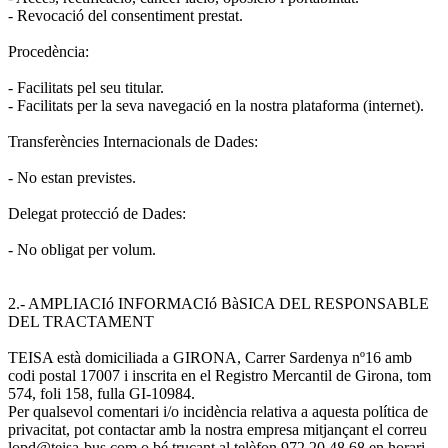
- Revocació del consentiment prestat.
Procedència:
- Facilitats pel seu titular.
- Facilitats per la seva navegació en la nostra plataforma (internet).
Transferències Internacionals de Dades:
- No estan previstes.
Delegat protecció de Dades:
- No obligat per volum.
2.- AMPLIACIó INFORMACIó BàSICA DEL RESPONSABLE
DEL TRACTAMENT
TEISA està domiciliada a GIRONA, Carrer Sardenya nº16 amb
codi postal 17007 i inscrita en el Registro Mercantil de Girona, tom
574, foli 158, fulla GI-10984.
Per qualsevol comentari i/o incidència relativa a aquesta política de
privacitat, pot contactar amb la nostra empresa mitjançant el correu
lopd@teisa-bus.com o bé trucant al telèfon 972.20.48.68 en horari