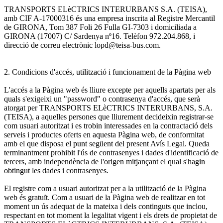
TRANSPORTS ELèCTRICS INTERURBANS S.A. (TEISA),
amb CIF A-17000316 és una empresa inscrita al Registre Mercantil
de GIRONA, Tom 387 Foli 26 Fulla GI-7303 i domiciliada a
GIRONA (17007) C/ Sardenya nº16. Telèfon 972.204.868, i
direcció de correu electrònic lopd@teisa-bus.com.
2. Condicions d'accés, utilització i funcionament de la Pàgina web
L'accés a la Pàgina web és lliure excepte per aquells apartats per als
quals s'exigeixi un "password" o contrasenya d'accés, que serà
atorgat per TRANSPORTS ELèCTRICS INTERURBANS, S.A.
(TEISA), a aquelles persones que lliurement decideixin registrar-se
com usuari autoritzat i es trobin interessades en la contractació dels
serveis i productes oferts en aquesta Pàgina web, de conformitat
amb el que disposa el punt següent del present Avís Legal. Queda
terminantment prohibit l'ús de contrasenyes i dades d'identificació de
tercers, amb independència de l'origen mitjançant el qual s'hagin
obtingut les dades i contrasenyes.
El registre com a usuari autoritzat per a la utilització de la Pàgina
web és gratuït. Com a usuari de la Pàgina web de realitzar en tot
moment un ús adequat de la mateixa i dels continguts que inclou,
respectant en tot moment la legalitat vigent i els drets de propietat de