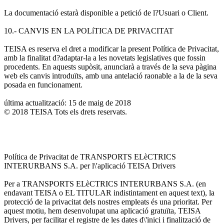
La documentació estarà disponible a petició de l?Usuari o Client.
10.- CANVIS EN LA POLíTICA DE PRIVACITAT
TEISA es reserva el dret a modificar la present Política de Privacitat,
amb la finalitat d?adaptar-la a les novetats legislatives que fossin
procedents. En aquests supòsit, anunciarà a través de la seva pàgina
web els canvis introduïts, amb una antelació raonable a la de la seva
posada en funcionament.
última actualització: 15 de maig de 2018
© 2018 TEISA Tots els drets reservats.
Política de Privacitat de TRANSPORTS ELèCTRICS
INTERURBANS S.A. per l\'aplicació TEISA Drivers
Per a TRANSPORTS ELèCTRICS INTERURBANS S.A. (en
endavant TEISA o EL TITULAR indistintament en aquest text), la
protecció de la privacitat dels nostres empleats és una prioritat. Per
aquest motiu, hem desenvolupat una aplicació gratuïta, TEISA
Drivers, per facilitar el registre de les dates d\'inici i finalització de