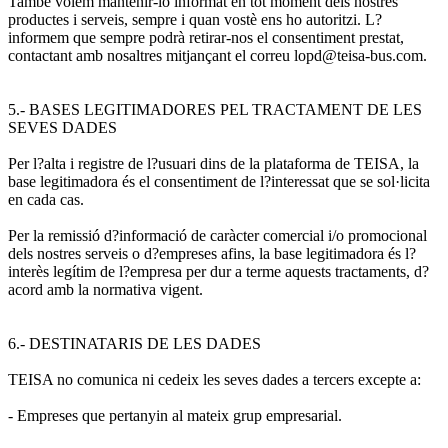
També volem mantenir-lo informat en tot moment dels nostres
productes i serveis, sempre i quan vostè ens ho autoritzi. L?
informem que sempre podrà retirar-nos el consentiment prestat,
contactant amb nosaltres mitjançant el correu lopd@teisa-bus.com.
5.- BASES LEGITIMADORES PEL TRACTAMENT DE LES
SEVES DADES
Per l?alta i registre de l?usuari dins de la plataforma de TEISA, la
base legitimadora és el consentiment de l?interessat que se sol·licita
en cada cas.
Per la remissió d?informació de caràcter comercial i/o promocional
dels nostres serveis o d?empreses afins, la base legitimadora és l?
interès legítim de l?empresa per dur a terme aquests tractaments, d?
acord amb la normativa vigent.
6.- DESTINATARIS DE LES DADES
TEISA no comunica ni cedeix les seves dades a tercers excepte a:
- Empreses que pertanyin al mateix grup empresarial.