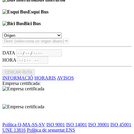
Esquí Bus
Bici Bus
DATA
HORA
CERCAR RUTA
INFORMACIÓ
HORARIS
AVISOS
Empresa certificada:
Política Q-MA-SS-SV
ISO 9001
ISO 14001
ISO 39001
ISO 45001
UNE 13816
Política de seguretat ENS