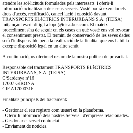
atendre les sol·licituds formulades pels interessats, i oferir-li
informació actualitzada dels seus serveis. Vostè podrà exercitar els
drets d'accés, rectificació, cancel·lació i oposició davant
TRANSPORTS ELèCTRICS INTERURBANS S.A. (TEISA)
mitjançant escrit dirigit a lopd@teisa-bus.com. El mateix
procediment s'ha de seguir en els casos en què vostè ens vol revocar
el consentiment prestat. El termini de conservació de les seves dades
serà l'indispensable per a la realització de la finalitat que ens habilita
excepte disposició legal en un altre sentit.
A continuació, us oferim el resum de la nostra política de privacitat.
Responsable del tractament TRANSPORTS ELèCTRICS
INTERURBANS, S.A. (TEISA)
C/Sardenya nº16
17007 GIRONA
CIF A17000316
Finalitats principals del tractament:
- Gestionar el seu registro com usuari en la plataforma.
- Oferir-li informació dels nostres Serveis i d'empreses relacionades.
- Gestionar el servei contractat.
- Enviament de noticies.