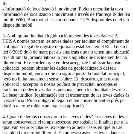
IP.
- Informació de localització i moviment: Podem recopilar la teva
informació de localització i moviment a través de l\'adreça IP del teu
mòbil, WiFi, Bluetooth i les coordenades GPS disponibles en el teu
dispositiu mòbil.
3. Amb quina finalitat i legitimació tractem les teves dades? A
TEISA només tractem les teves dades per facilitar el compliment de
l\'obligació legal de registre de jornada establerta en el Reial decret
llei 8/2019 de 8 de març per als empleats que no tenen una ubicació
fixa durant la jornada laboral o per a aquells que decideixen fer-ho
lliurement. Et recordem que en descarregar-te i utilitzar la nostra
aplicació, podem obtenir les dades de geolocalització del teu
dispositiu mòbil, encara que no sigui aquesta la finalitat principal,
però no hi ha tractament sense l\'altre. En descarregar la nostra
aplicació i acceptar la nostra política de privacitat, acceptes el
tractament de les teves dades personals per a les finalitats descrites.
La base jurídica (legitimació) per al tractament de les teves dades és
l\'existència d\'una obligació legal i el teu consentiment exprés per
dur-ho a terme mitjançant aquesta aplicació.
4. Quant de temps conservarem les teves dades? Les teves dades
seran conservades el temps necessari per satisfer la finalitat per a la
qual van ser sol·licitades, excepte en aquells casos en què la Llei
estableixi un termini diferent. En aquests casos, les teves dades es