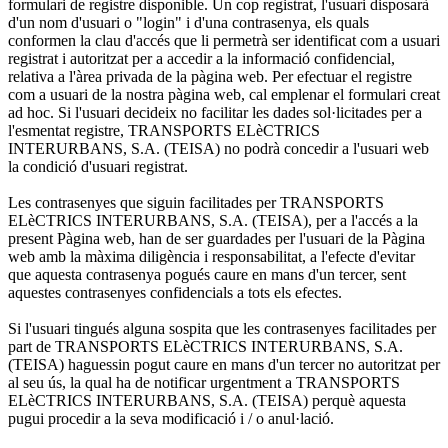
formulari de registre disponible. Un cop registrat, l'usuari disposarà
d'un nom d'usuari o "login" i d'una contrasenya, els quals
conformen la clau d'accés que li permetrà ser identificat com a usuari
registrat i autoritzat per a accedir a la informació confidencial,
relativa a l'àrea privada de la pàgina web. Per efectuar el registre
com a usuari de la nostra pàgina web, cal emplenar el formulari creat
ad hoc. Si l'usuari decideix no facilitar les dades sol·licitades per a
l'esmentat registre, TRANSPORTS ELèCTRICS
INTERURBANS, S.A. (TEISA) no podrà concedir a l'usuari web
la condició d'usuari registrat.
Les contrasenyes que siguin facilitades per TRANSPORTS
ELèCTRICS INTERURBANS, S.A. (TEISA), per a l'accés a la
present Pàgina web, han de ser guardades per l'usuari de la Pàgina
web amb la màxima diligència i responsabilitat, a l'efecte d'evitar
que aquesta contrasenya pogués caure en mans d'un tercer, sent
aquestes contrasenyes confidencials a tots els efectes.
Si l'usuari tingués alguna sospita que les contrasenyes facilitades per
part de TRANSPORTS ELèCTRICS INTERURBANS, S.A.
(TEISA) haguessin pogut caure en mans d'un tercer no autoritzat per
al seu ús, la qual ha de notificar urgentment a TRANSPORTS
ELèCTRICS INTERURBANS, S.A. (TEISA) perquè aquesta
pugui procedir a la seva modificació i / o anul·lació.