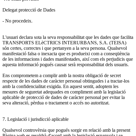
Delegat protecció de Dades
- No procedeix.
L'usuari declara sota la seva responsabilitat que les dades que facilita
TRANSPORTS ELèCTRICS INTERURBANS, S.A. (TEISA)
són certes, correctes i que pertanyen a la seva persona. Qualsevol
manifestació falsa o inexacta que es produeixi com a conseqüència
de les informacions i dades manifestades, així com els perjudicis que
aquesta informació pogués causar serà responsabilitat dels usuaris.
Ens comprometem a complir amb la nostra obligació de secret
respecte de les dades de caràcter personal obtingudes i a tractar-los
amb la confidencialitat exigida. En aquest sentit, adoptem les
mesures de seguretat adequades en compliment amb la legislació
aplicable de protecció de dades de caràcter personal per evitar la
seva alteració, pèrdua o tractament o accés no autoritzat.
7. Legislació i jurisdicció aplicable
Qualsevol controvèrsia que pogués sorgir en relació amb la present
Pàgina web es resoldrà d'acord amb la legislació espanyola i se