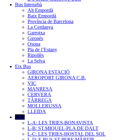
Bus Interurbà
Alt Empordà
Baix Empordà
Província de Barcelona
La Cerdanya
Garrotxa
Gironès
Osona
Pla de l’Estany
Ripollès
La Selva
Eix Bus
GIRONA ESTACIÓ
AEROPORT GIRONA C.B.
VIC
MANRESA
CERVERA
TÀRREGA
MOLLERUSSA
LLEIDA
TPO
L-A: LES TRIES-BONAVISTA
L-B: ST.MIQUEL-PLA DE DALT
L-C: LES TRIES-HOSTAL DEL SOL
L-D: E.BUS-ST.PERE MÀRTIR