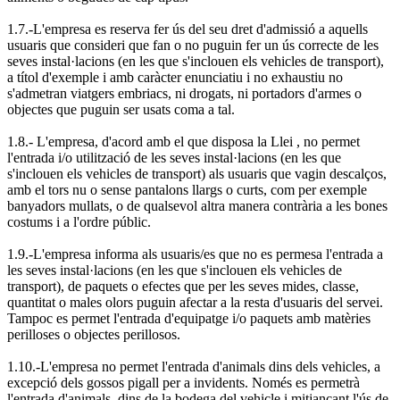
1.7.-L'empresa es reserva fer ús del seu dret d'admissió a aquells
usuaris que consideri que fan o no puguin fer un ús correcte de les
seves instal·lacions (en les que s'inclouen els vehicles de transport),
a títol d'exemple i amb caràcter enunciatiu i no exhaustiu no
s'admetran viatgers embriacs, ni drogats, ni portadors d'armes o
objectes que puguin ser usats coma a tal.
1.8.- L'empresa, d'acord amb el que disposa la Llei , no permet
l'entrada i/o utilització de les seves instal·lacions (en les que
s'inclouen els vehicles de transport) als usuaris que vagin descalços,
amb el tors nu o sense pantalons llargs o curts, com per exemple
banyadors mullats, o de qualsevol altra manera contrària a les bones
costums i a l'ordre públic.
1.9.-L'empresa informa als usuaris/es que no es permesa l'entrada a
les seves instal·lacions (en les que s'inclouen els vehicles de
transport), de paquets o efectes que per les seves mides, classe,
quantitat o males olors puguin afectar a la resta d'usuaris del servei.
Tampoc es permet l'entrada d'equipatge i/o paquets amb matèries
perilloses o objectes perillosos.
1.10.-L'empresa no permet l'entrada d'animals dins dels vehicles, a
excepció dels gossos pigall per a invidents. Només es permetrà
l'entrada d'animals, dins de la bodega del vehicle i mitjançant l'ús de