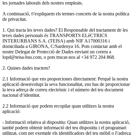
les jornades laborals dels nostres empleats.
A continuació, t\'expliquem els termes concrets de la nostra política
de privacitat.
1. Qui tracta les teves dades? El Responsable del tractament de les
teves dades personals és TRANSPORTS ELèCTRICS
INTERURBANS S.A. (TEISA) amb NIF A17000316 i
domiciliada a GIRONA, C/Sardenya 16. Pots contactar amb el
nostre Delegat de Protecció de Dades enviant un correu a
lopd@teisa-bus.com, o pots trucar-nos al +34 972 204 868.
2. Quines dades tractem?
2.1 Informació que ens proporciones directament: Perquè la nostra
aplicació desenvolupi la seva funcionalitat, ens has de proporcionar
la teva adreça de correu electrònic i el número del teu document
nacional d\'identitat.
2.2 Informació que podem recopilar quan utilitzes la nostra
aplicació:
- Informació relativa al dispositiu: Quan utilitzes la nostra aplicació,
també podem obtenir informació del teu dispositiu i el programari
utilitzat, com per exemple els identificadors del teu mòbil o l\'adreça