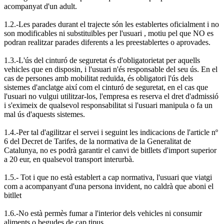
acompanyat d'un adult.
1.2.-Les parades durant el trajecte són les establertes oficialment i no
son modificables ni substituïbles per l'usuari , motiu pel que NO es
podran realitzar parades diferents a les preestablertes o aprovades.
1.3.-L'ús del cinturó de seguretat és d'obligatorietat per aquells
vehicles que en disposin, i l'usuari n'és responsable del seu ús. En el
cas de persones amb mobilitat reduïda, és obligatori l'ús dels
sistemes d'anclatge així com el cinturó de seguretat, en el cas que
l'usuari no vulgui utilitzar-los, l'empresa es reserva el dret d'admissió
i s'eximeix de qualsevol responsabilitat si l'usuari manipula o fa un
mal ús d'aquests sistemes.
1.4.-Per tal d'agilitzar el servei i seguint les indicacions de l'article nº
6 del Decret de Tarifes, de la normativa de la Generalitat de
Catalunya, no es podrà garantir el canvi de bitllets d'import superior
a 20 eur, en qualsevol transport interurbà.
1.5.- Tot i que no està establert a cap normativa, l'usuari que viatgi
com a acompanyant d'una persona invident, no caldrà que aboni el
bitllet
1.6.-No està permès fumar a l'interior dels vehicles ni consumir
aliments o begudes de cap tipus.