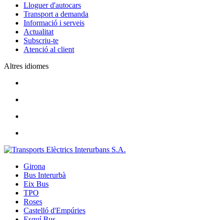
Lloguer d'autocars
Transport a demanda
Informació i serveis
Actualitat
Subscriu-te
Atenció al client
Altres idiomes
Girona
Bus Interurbà
Eix Bus
TPO
Roses
Castelló d'Empúries
Esquí Bus