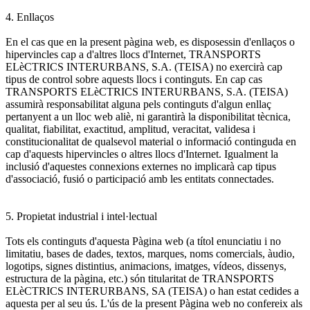
4. Enllaços
En el cas que en la present pàgina web, es disposessin d'enllaços o
hipervincles cap a d'altres llocs d'Internet, TRANSPORTS
ELèCTRICS INTERURBANS, S.A. (TEISA) no exercirà cap
tipus de control sobre aquests llocs i continguts. En cap cas
TRANSPORTS ELèCTRICS INTERURBANS, S.A. (TEISA)
assumirà responsabilitat alguna pels continguts d'algun enllaç
pertanyent a un lloc web aliè, ni garantirà la disponibilitat tècnica,
qualitat, fiabilitat, exactitud, amplitud, veracitat, validesa i
constitucionalitat de qualsevol material o informació continguda en
cap d'aquests hipervincles o altres llocs d'Internet. Igualment la
inclusió d'aquestes connexions externes no implicarà cap tipus
d'associació, fusió o participació amb les entitats connectades.
5. Propietat industrial i intel·lectual
Tots els continguts d'aquesta Pàgina web (a títol enunciatiu i no
limitatiu, bases de dades, textos, marques, noms comercials, àudio,
logotips, signes distintius, animacions, imatges, vídeos, dissenys,
estructura de la pàgina, etc.) són titularitat de TRANSPORTS
ELèCTRICS INTERURBANS, SA (TEISA) o han estat cedides a
aquesta per al seu ús. L'ús de la present Pàgina web no confereix als