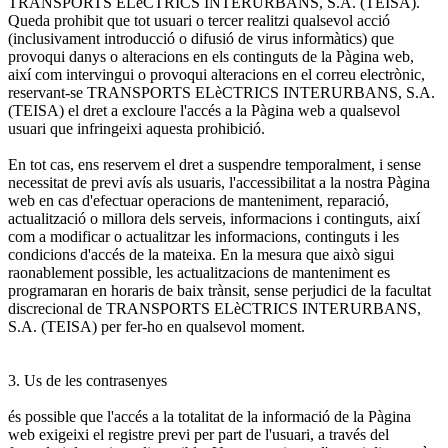
TRANSPORTS ELèCTRICS INTERURBANS, S.A. (TEISA).
Queda prohibit que tot usuari o tercer realitzi qualsevol acció
(inclusivament introducció o difusió de virus informàtics) que
provoqui danys o alteracions en els continguts de la Pàgina web,
així com intervingui o provoqui alteracions en el correu electrònic,
reservant-se TRANSPORTS ELèCTRICS INTERURBANS, S.A.
(TEISA) el dret a excloure l'accés a la Pàgina web a qualsevol
usuari que infringeixi aquesta prohibició.
En tot cas, ens reservem el dret a suspendre temporalment, i sense
necessitat de previ avís als usuaris, l'accessibilitat a la nostra Pàgina
web en cas d'efectuar operacions de manteniment, reparació,
actualització o millora dels serveis, informacions i continguts, així
com a modificar o actualitzar les informacions, continguts i les
condicions d'accés de la mateixa. En la mesura que això sigui
raonablement possible, les actualitzacions de manteniment es
programaran en horaris de baix trànsit, sense perjudici de la facultat
discrecional de TRANSPORTS ELèCTRICS INTERURBANS,
S.A. (TEISA) per fer-ho en qualsevol moment.
3. Us de les contrasenyes
és possible que l'accés a la totalitat de la informació de la Pàgina
web exigeixi el registre previ per part de l'usuari, a través del