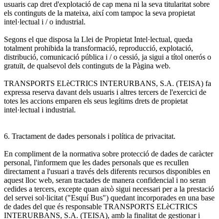
usuaris cap dret d'explotació de cap mena ni la seva titularitat sobre
els continguts de la mateixa, així com tampoc la seva propietat
intel·lectual i / o industrial.
Segons el que disposa la Llei de Propietat Intel·lectual, queda
totalment prohibida la transformació, reproducció, explotació,
distribució, comunicació pública i / o cessió, ja sigui a títol onerós o
gratuït, de qualsevol dels continguts de la Pàgina web.
TRANSPORTS ELèCTRICS INTERURBANS, S.A. (TEISA) fa
expressa reserva davant dels usuaris i altres tercers de l'exercici de
totes les accions emparen els seus legítims drets de propietat
intel·lectual i industrial.
6. Tractament de dades personals i política de privacitat.
En compliment de la normativa sobre protecció de dades de caràcter
personal, l'informem que les dades personals que es recullen
directament a l'usuari a través dels diferents recursos disponibles en
aquest lloc web, seran tractades de manera confidencial i no seran
cedides a tercers, excepte quan això sigui necessari per a la prestació
del servei sol·licitat ("Esquí Bus") quedant incorporades en una base
de dades del que és responsable TRANSPORTS ELèCTRICS
INTERURBANS, S.A. (TEISA), amb la finalitat de gestionar i