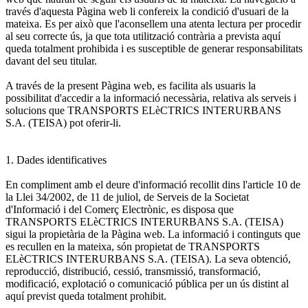
través d'aquesta Pàgina web li confereix la condició d'usuari de la
mateixa. Es per això que l'aconsellem una atenta lectura per procedir
al seu correcte ús, ja que tota utilització contrària a prevista aquí
queda totalment prohibida i es susceptible de generar responsabilitats
davant del seu titular.
A través de la present Pàgina web, es facilita als usuaris la
possibilitat d'accedir a la informació necessària, relativa als serveis i
solucions que TRANSPORTS ELèCTRICS INTERURBANS
S.A. (TEISA) pot oferir-li.
1. Dades identificatives
En compliment amb el deure d'informació recollit dins l'article 10 de
la Llei 34/2002, de 11 de juliol, de Serveis de la Societat
d'Informació i del Comerç Electrònic, es disposa que
TRANSPORTS ELèCTRICS INTERURBANS S.A. (TEISA)
sigui la propietària de la Pàgina web. La informació i continguts que
es recullen en la mateixa, són propietat de TRANSPORTS
ELèCTRICS INTERURBANS S.A. (TEISA). La seva obtenció,
reproducció, distribució, cessió, transmissió, transformació,
modificació, explotació o comunicació pública per un ús distint al
aquí previst queda totalment prohibit.