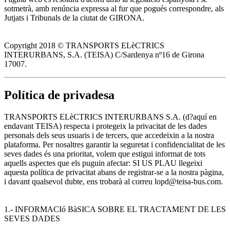
sotmetrà, amb renúncia expressa al fur que pogués correspondre, als
Jutjats i Tribunals de la ciutat de GIRONA.
Copyright 2018 © TRANSPORTS ELèCTRICS
INTERURBANS, S.A. (TEISA) C/Sardenya nº16 de Girona
17007.
Política de privadesa
TRANSPORTS ELèCTRICS INTERURBANS S.A. (d?aquí en
endavant TEISA) respecta i protegeix la privacitat de les dades
personals dels seus usuaris i de tercers, que accedeixin a la nostra
plataforma. Per nosaltres garantir la seguretat i confidencialitat de les
seves dades és una prioritat, volem que estigui informat de tots
aquells aspectes que els puguin afectar: SI US PLAU llegeixi
aquesta política de privacitat abans de registrar-se a la nostra pàgina,
i davant qualsevol dubte, ens trobarà al correu lopd@teisa-bus.com.
1.- INFORMACIó BàSICA SOBRE EL TRACTAMENT DE LES
SEVES DADES