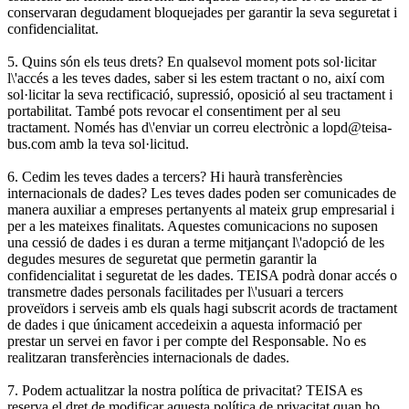
conservaran degudament bloquejades per garantir la seva seguretat i
confidencialitat.
5. Quins són els teus drets? En qualsevol moment pots sol·licitar
l\'accés a les teves dades, saber si les estem tractant o no, així com
sol·licitar la seva rectificació, supressió, oposició al seu tractament i
portabilitat. També pots revocar el consentiment per al seu
tractament. Només has d\'enviar un correu electrònic a lopd@teisa-
bus.com amb la teva sol·licitud.
6. Cedim les teves dades a tercers? Hi haurà transferències
internacionals de dades? Les teves dades poden ser comunicades de
manera auxiliar a empreses pertanyents al mateix grup empresarial i
per a les mateixes finalitats. Aquestes comunicacions no suposen
una cessió de dades i es duran a terme mitjançant l\'adopció de les
degudes mesures de seguretat que permetin garantir la
confidencialitat i seguretat de les dades. TEISA podrà donar accés o
transmetre dades personals facilitades per l\'usuari a tercers
proveïdors i serveis amb els quals hagi subscrit acords de tractament
de dades i que únicament accedeixin a aquesta informació per
prestar un servei en favor i per compte del Responsable. No es
realitzaran transferències internacionals de dades.
7. Podem actualitzar la nostra política de privacitat? TEISA es
reserva el dret de modificar aquesta política de privacitat quan ho