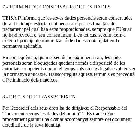
7.- TERMINI DE CONSERVACIó DE LES DADES
TEISA l?informa que les seves dades personals seran conservades
durant el temps estrictament necessari, per les finalitats del
tractament pel qual han estat proporcionades, sempre que l?Usuari
no hagi revocat el seu consentiment i, en tot cas, seguint com a
criteri el principi de minimització de dades contemplat en la
normativa aplicable.
En conseqüència, quan el seu ús no sigui necessari, les dades
personals seran bloquejades quedant només a disposició de les
autoritats competents durant el temps i als efectes legals establerts en
la normativa aplicable. Transcorreguts aquests terminis es procedirà
a l?eliminació dels mateixos.
8.- DRETS QUE L?ASSISTEIXEN
Per l?exercici dels seus drets ha de dirigir-se al Responsable del
Tractament segons les dades del punt nº 1. Es tracte d?un
procediment gratuït i ha d?anar acompanyat sempre del document
acreditatiu de la seva identitat.