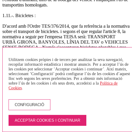
transportins homologats.
1.11.-. Bicicletes :
D'acord amb l'Ordre TES/376/2014, que fa referència a la normativa
sobre el transport de bicicletes. i segons el que regular l'article 8, la
normativa a seguir per l'empresa TEISA serà: TRANSPORT
URBÀ GIRONA, BANYOLES, LÍNIA DEL TAV o VEHICLES
SENSE BODEGA - Només s'acceptaran bicicletes plegables i que
estiguin plegades. No està permès entrar bicicletes tipus Girocleta. -
Es podran transportar un màxim de 2 bicicletes (plegades) a la zona
Utilitzem cookies pròpies i de tercers per analitzar la seva navegació,
destinada per PMR (cadires de rodes) - En el cas que una persona
recopilar informació estadística i mostrar anuncis. Per a acceptar l’ús de
amb cadira de rodes vulgui pujar a l'autobús, i l'espai destinat a
les cookies pot seleccionar ‘Acceptar cookies i continuar’. Així mateix,
PMR estigui ocupat per una bicicleta, aquesta haurà de baixar de
seleccionant ‘Configuració’ podrà configurar l’ús de les cookies d’aquest
lloc web segons les seves preferències. Per a obtenir més informació
l'autobús i esperar el següent, ja que tenen prioritat les cadires de
sobre l’ús de les cookies i els seus drets, accedeixi a la
Política de
rodes. - Només s'acceptarà una bicicleta per persona. - Els viatgers
Cookies
.
no hauran de pagar per pujar la bicicleta. TRANSPORT
INTERURBÀ - Les bicicletes aniran sempre a la bodega, aquestes
hauran de tenir un estat de neteja correcte i en cap cas s'acceptaran
CONFIGURACIÓ
quan estiguin brutes (fang, greix,..). - El nombre de bicicletes que es
pot admetre en cada vehicle estarà condicionat a l'espai disponible
en funció de les dimensions del vehicle, per al vehicles de més de 45
ACCEPTAR COOKIES I CONTINUAR
places s'ha fixat un màxim de 2 bicicletes per autocar, doncs s'ha de
preveure espai per la resta d'equipatge. (l'Ordre indica un màxim de