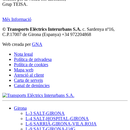
Grup TEISA.
Més Informació
© Transports Elèctrics Interurbans S.A.
c. Sardenya nº16,
C.P.17007 de Girona (Espanya) +34 972204868
Web creada per
GNA
Nota legal
Política de privadesa
Política de cookies
Mapa web
Atenció al client
Carta de serveis
Canal de denúncies
Girona
L-3 SALT-GIRONA
L-4 SALT-HOSPITAL-GIRONA
L-6 SARRIÀ-GIRONA-VILA.ROJA
L-9 SALT-GIRONA-UdG