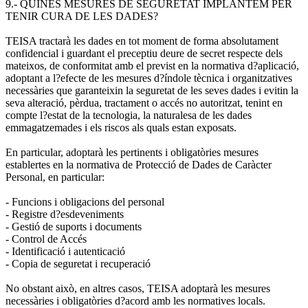
9.- QUINES MESURES DE SEGURETAT IMPLANTEM PER
TENIR CURA DE LES DADES?
TEISA tractarà les dades en tot moment de forma absolutament
confidencial i guardant el preceptiu deure de secret respecte dels
mateixos, de conformitat amb el previst en la normativa d?aplicació,
adoptant a l?efecte de les mesures d?índole tècnica i organitzatives
necessàries que garanteixin la seguretat de les seves dades i evitin la
seva alteració, pèrdua, tractament o accés no autoritzat, tenint en
compte l?estat de la tecnologia, la naturalesa de les dades
emmagatzemades i els riscos als quals estan exposats.
En particular, adoptarà les pertinents i obligatòries mesures
establertes en la normativa de Protecció de Dades de Caràcter
Personal, en particular:
- Funcions i obligacions del personal
- Registre d?esdeveniments
- Gestió de suports i documents
- Control de Accés
- Identificació i autenticació
- Copia de seguretat i recuperació
No obstant això, en altres casos, TEISA adoptarà les mesures
necessàries i obligatòries d?acord amb les normatives locals.