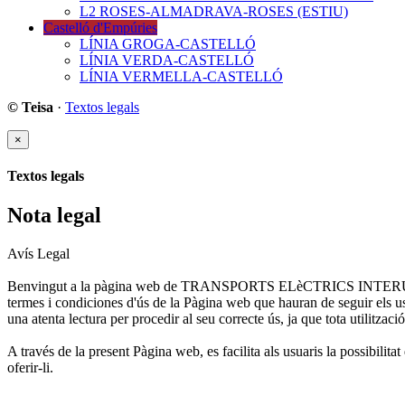
L2 ROSES-ALMADRAVA-ROSES (ESTIU)
Castelló d'Empúries
LÍNIA GROGA-CASTELLÓ
LÍNIA VERDA-CASTELLÓ
LÍNIA VERMELLA-CASTELLÓ
© Teisa
·
Textos legals
×
Textos legals
Nota legal
Avís Legal
Benvingut a la pàgina web de TRANSPORTS ELèCTRICS INTERURBANS 
termes i condiciones d'ús de la Pàgina web que hauran de seguir els us
una atenta lectura per procedir al seu correcte ús, ja que tota utilitzac
A través de la present Pàgina web, es facilita als usuaris la poss
oferir-li.