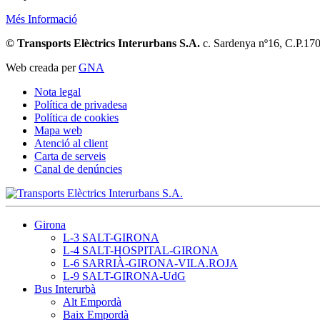
Més Informació
© Transports Elèctrics Interurbans S.A.
c. Sardenya nº16, C.P.17
Web creada per
GNA
Nota legal
Política de privadesa
Política de cookies
Mapa web
Atenció al client
Carta de serveis
Canal de denúncies
Girona
L-3 SALT-GIRONA
L-4 SALT-HOSPITAL-GIRONA
L-6 SARRIÀ-GIRONA-VILA.ROJA
L-9 SALT-GIRONA-UdG
Bus Interurbà
Alt Empordà
Baix Empordà