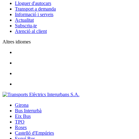
Lloguer d'autocars
Transport a demanda
Informació i serveis
Actualitat
Subscriu-te
Atenció al client
Altres idiomes
Girona
Bus Interurbà
Eix Bus
TPO
Roses
Castelló d'Empúries
Esquí Bus