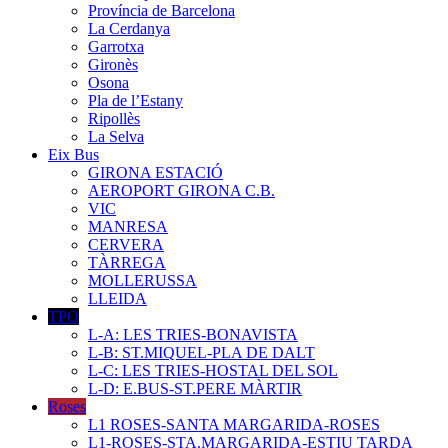
Província de Barcelona
La Cerdanya
Garrotxa
Gironès
Osona
Pla de l’Estany
Ripollès
La Selva
Eix Bus
GIRONA ESTACIÓ
AEROPORT GIRONA C.B.
VIC
MANRESA
CERVERA
TÀRREGA
MOLLERUSSA
LLEIDA
TPO
L-A: LES TRIES-BONAVISTA
L-B: ST.MIQUEL-PLA DE DALT
L-C: LES TRIES-HOSTAL DEL SOL
L-D: E.BUS-ST.PERE MÀRTIR
Roses
L1 ROSES-SANTA MARGARIDA-ROSES
L1-ROSES-STA.MARGARIDA-ESTIU TARDA