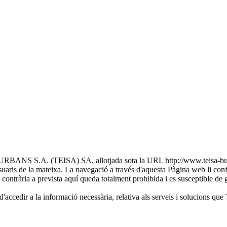
S.A. (TEISA) SA, allotjada sota la URL http://www.teisa-bus.com/
uaris de la mateixa. La navegació a través d'aquesta Pàgina web li conf
ió contrària a prevista aquí queda totalment prohibida i es susceptible de g
ibilitat d'accedir a la informació necessària, relativa als serveis 