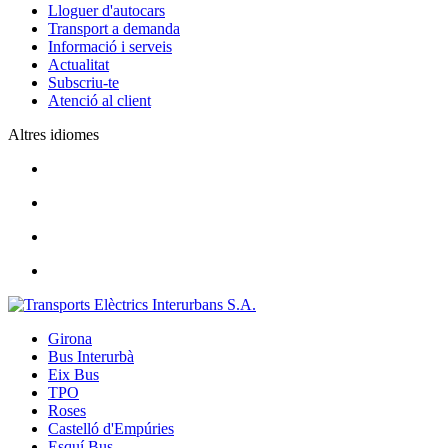
Lloguer d'autocars
Transport a demanda
Informació i serveis
Actualitat
Subscriu-te
Atenció al client
Altres idiomes
Girona
Bus Interurbà
Eix Bus
TPO
Roses
Castelló d'Empúries
Esquí Bus