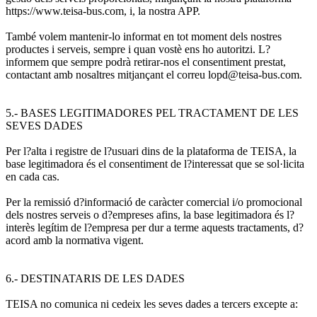
https://www.teisa-bus.com, i, la nostra APP.
També volem mantenir-lo informat en tot moment dels nostres
productes i serveis, sempre i quan vostè ens ho autoritzi. L?
informem que sempre podrà retirar-nos el consentiment prestat,
contactant amb nosaltres mitjançant el correu lopd@teisa-bus.com.
5.- BASES LEGITIMADORES PEL TRACTAMENT DE LES
SEVES DADES
Per l?alta i registre de l?usuari dins de la plataforma de TEISA, la
base legitimadora és el consentiment de l?interessat que se sol·licita
en cada cas.
Per la remissió d?informació de caràcter comercial i/o promocional
dels nostres serveis o d?empreses afins, la base legitimadora és l?
interès legítim de l?empresa per dur a terme aquests tractaments, d?
acord amb la normativa vigent.
6.- DESTINATARIS DE LES DADES
TEISA no comunica ni cedeix les seves dades a tercers excepte a: