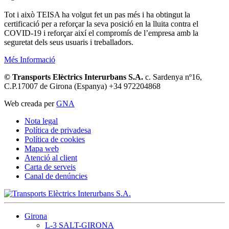
Tot i això TEISA ha volgut fet un pas més i ha obtingut la
certificació per a reforçar la seva posició en la lluita contra el
COVID-19 i reforçar així el compromís de l’empresa amb la
seguretat dels seus usuaris i treballadors.
Més Informació
© Transports Elèctrics Interurbans S.A.
c. Sardenya nº16,
C.P.17007 de Girona (Espanya) +34 972204868
Web creada per
GNA
Nota legal
Política de privadesa
Política de cookies
Mapa web
Atenció al client
Carta de serveis
Canal de denúncies
Girona
L-3 SALT-GIRONA