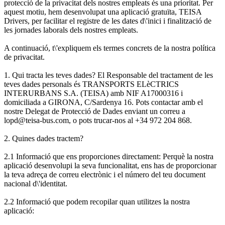
protecció de la privacitat dels nostres empleats és una prioritat. Per
aquest motiu, hem desenvolupat una aplicació gratuïta, TEISA
Drivers, per facilitar el registre de les dates d\'inici i finalització de
les jornades laborals dels nostres empleats.
A continuació, t\'expliquem els termes concrets de la nostra política
de privacitat.
1. Qui tracta les teves dades? El Responsable del tractament de les
teves dades personals és TRANSPORTS ELèCTRICS
INTERURBANS S.A. (TEISA) amb NIF A17000316 i
domiciliada a GIRONA, C/Sardenya 16. Pots contactar amb el
nostre Delegat de Protecció de Dades enviant un correu a
lopd@teisa-bus.com, o pots trucar-nos al +34 972 204 868.
2. Quines dades tractem?
2.1 Informació que ens proporciones directament: Perquè la nostra
aplicació desenvolupi la seva funcionalitat, ens has de proporcionar
la teva adreça de correu electrònic i el número del teu document
nacional d\'identitat.
2.2 Informació que podem recopilar quan utilitzes la nostra
aplicació: