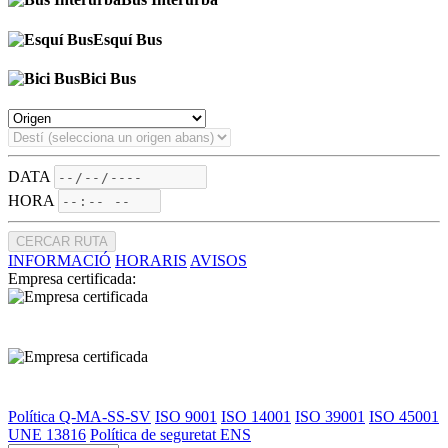
Esquí Bus
Bici Bus
DATA
HORA
CERCAR RUTA
INFORMACIÓ
HORARIS
AVISOS
Empresa certificada:
Política Q-MA-SS-SV
ISO 9001
ISO 14001
ISO 39001
ISO 45001
UNE 13816
Política de seguretat ENS