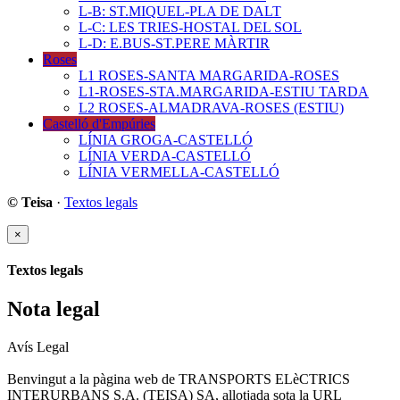
L-B: ST.MIQUEL-PLA DE DALT
L-C: LES TRIES-HOSTAL DEL SOL
L-D: E.BUS-ST.PERE MÀRTIR
Roses
L1 ROSES-SANTA MARGARIDA-ROSES
L1-ROSES-STA.MARGARIDA-ESTIU TARDA
L2 ROSES-ALMADRAVA-ROSES (ESTIU)
Castelló d'Empúries
LÍNIA GROGA-CASTELLÓ
LÍNIA VERDA-CASTELLÓ
LÍNIA VERMELLA-CASTELLÓ
© Teisa
·
Textos legals
×
Textos legals
Nota legal
Avís Legal
Benvingut a la pàgina web de TRANSPORTS ELèCTRICS
INTERURBANS S.A. (TEISA) SA, allotjada sota la URL