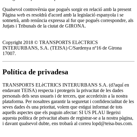
Qualsevol controvèrsia que pogués sorgir en relació amb la present
Pàgina web es resoldrà d'acord amb la legislació espanyola i se
sotmetrà, amb renúncia expressa al fur que pogués correspondre, als
Jutjats i Tribunals de la ciutat de GIRONA.
Copyright 2018 © TRANSPORTS ELèCTRICS
INTERURBANS, S.A. (TEISA) C/Sardenya nº16 de Girona
17007.
Política de privadesa
TRANSPORTS ELèCTRICS INTERURBANS S.A. (d?aquí en
endavant TEISA) respecta i protegeix la privacitat de les dades
personals dels seus usuaris i de tercers, que accedeixin a la nostra
plataforma. Per nosaltres garantir la seguretat i confidencialitat de les
seves dades és una prioritat, volem que estigui informat de tots
aquells aspectes que els puguin afectar: SI US PLAU llegeixi
aquesta política de privacitat abans de registrar-se a la nostra pàgina,
i davant qualsevol dubte, ens trobarà al correu lopd@teisa-bus.com.