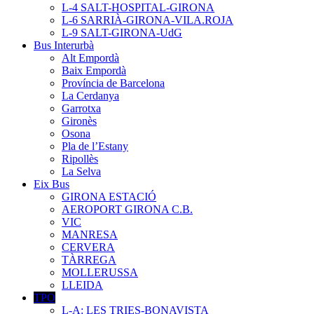
L-4 SALT-HOSPITAL-GIRONA
L-6 SARRIÀ-GIRONA-VILA.ROJA
L-9 SALT-GIRONA-UdG
Bus Interurbà
Alt Empordà
Baix Empordà
Província de Barcelona
La Cerdanya
Garrotxa
Gironès
Osona
Pla de l’Estany
Ripollès
La Selva
Eix Bus
GIRONA ESTACIÓ
AEROPORT GIRONA C.B.
VIC
MANRESA
CERVERA
TÀRREGA
MOLLERUSSA
LLEIDA
TPO
L-A: LES TRIES-BONAVISTA