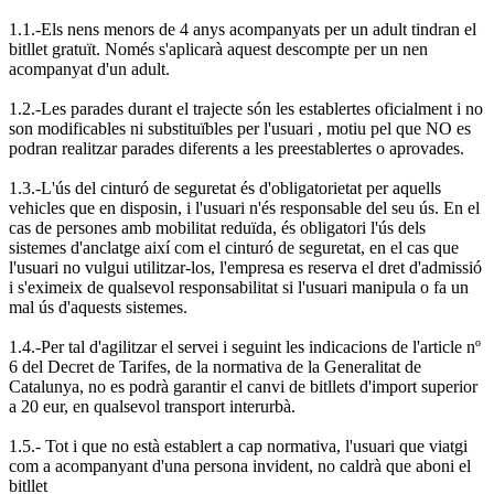
1.1.-Els nens menors de 4 anys acompanyats per un adult tindran el
bitllet gratuït. Només s'aplicarà aquest descompte per un nen
acompanyat d'un adult.
1.2.-Les parades durant el trajecte són les establertes oficialment i no
son modificables ni substituïbles per l'usuari , motiu pel que NO es
podran realitzar parades diferents a les preestablertes o aprovades.
1.3.-L'ús del cinturó de seguretat és d'obligatorietat per aquells
vehicles que en disposin, i l'usuari n'és responsable del seu ús. En el
cas de persones amb mobilitat reduïda, és obligatori l'ús dels
sistemes d'anclatge així com el cinturó de seguretat, en el cas que
l'usuari no vulgui utilitzar-los, l'empresa es reserva el dret d'admissió
i s'eximeix de qualsevol responsabilitat si l'usuari manipula o fa un
mal ús d'aquests sistemes.
1.4.-Per tal d'agilitzar el servei i seguint les indicacions de l'article nº
6 del Decret de Tarifes, de la normativa de la Generalitat de
Catalunya, no es podrà garantir el canvi de bitllets d'import superior
a 20 eur, en qualsevol transport interurbà.
1.5.- Tot i que no està establert a cap normativa, l'usuari que viatgi
com a acompanyant d'una persona invident, no caldrà que aboni el
bitllet