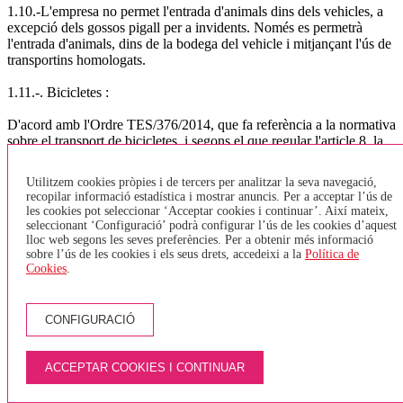
1.10.-L'empresa no permet l'entrada d'animals dins dels vehicles, a
excepció dels gossos pigall per a invidents. Només es permetrà
l'entrada d'animals, dins de la bodega del vehicle i mitjançant l'ús de
transportins homologats.
1.11.-. Bicicletes :
D'acord amb l'Ordre TES/376/2014, que fa referència a la normativa
sobre el transport de bicicletes. i segons el que regular l'article 8, la
normativa a seguir per l'empresa TEISA serà: TRANSPORT
URBÀ GIRONA, BANYOLES, LÍNIA DEL TAV o VEHICLES
Utilitzem cookies pròpies i de tercers per analitzar la seva navegació,
SENSE BODEGA - Només s'acceptaran bicicletes plegables i que
recopilar informació estadística i mostrar anuncis. Per a acceptar l’ús de
estiguin plegades. No està permès entrar bicicletes tipus Girocleta. -
les cookies pot seleccionar ‘Acceptar cookies i continuar’. Així mateix,
Es podran transportar un màxim de 2 bicicletes (plegades) a la zona
seleccionant ‘Configuració’ podrà configurar l’ús de les cookies d’aquest
destinada per PMR (cadires de rodes) - En el cas que una persona
lloc web segons les seves preferències. Per a obtenir més informació
amb cadira de rodes vulgui pujar a l'autobús, i l'espai destinat a
sobre l’ús de les cookies i els seus drets, accedeixi a la
Política de
Cookies
.
PMR estigui ocupat per una bicicleta, aquesta haurà de baixar de
l'autobús i esperar el següent, ja que tenen prioritat les cadires de
rodes. - Només s'acceptarà una bicicleta per persona. - Els viatgers
no hauran de pagar per pujar la bicicleta. TRANSPORT
CONFIGURACIÓ
INTERURBÀ - Les bicicletes aniran sempre a la bodega, aquestes
hauran de tenir un estat de neteja correcte i en cap cas s'acceptaran
quan estiguin brutes (fang, greix,..). - El nombre de bicicletes que es
ACCEPTAR COOKIES I CONTINUAR
pot admetre en cada vehicle estarà condicionat a l'espai disponible
en funció de les dimensions del vehicle, per al vehicles de més de 45