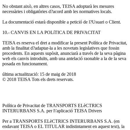
No obstant això, en altres casos, TEISA adoptarà les mesures
necessàries i obligatòries d?acord amb les normatives locals.
La documentació estarà disponible a petició de l?Usuari o Client.
10.- CANVIS EN LA POLíTICA DE PRIVACITAT
TEISA es reserva el dret a modificar la present Política de Privacitat,
amb la finalitat d?adaptar-la a les novetats legislatives que fossin
procedents. En aquests supòsit, anunciarà a través de la seva pàgina
web els canvis introduïts, amb una antelació raonable a la de la seva
posada en funcionament.
última actualització: 15 de maig de 2018
© 2018 TEISA Tots els drets reservats.
Política de Privacitat de TRANSPORTS ELèCTRICS
INTERURBANS S.A. per l\'aplicació TEISA Drivers
Per a TRANSPORTS ELèCTRICS INTERURBANS S.A. (en
endavant TEISA o EL TITULAR indistintament en aquest text), la