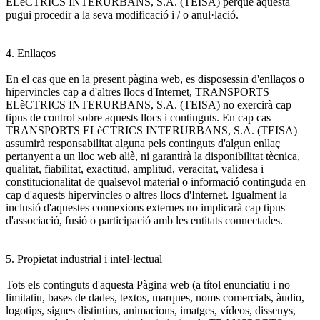
ELèCTRICS INTERURBANS, S.A. (TEISA) perquè aquesta
pugui procedir a la seva modificació i / o anul·lació.
4. Enllaços
En el cas que en la present pàgina web, es disposessin d'enllaços o
hipervincles cap a d'altres llocs d'Internet, TRANSPORTS
ELèCTRICS INTERURBANS, S.A. (TEISA) no exercirà cap
tipus de control sobre aquests llocs i continguts. En cap cas
TRANSPORTS ELèCTRICS INTERURBANS, S.A. (TEISA)
assumirà responsabilitat alguna pels continguts d'algun enllaç
pertanyent a un lloc web aliè, ni garantirà la disponibilitat tècnica,
qualitat, fiabilitat, exactitud, amplitud, veracitat, validesa i
constitucionalitat de qualsevol material o informació continguda en
cap d'aquests hipervincles o altres llocs d'Internet. Igualment la
inclusió d'aquestes connexions externes no implicarà cap tipus
d'associació, fusió o participació amb les entitats connectades.
5. Propietat industrial i intel·lectual
Tots els continguts d'aquesta Pàgina web (a títol enunciatiu i no
limitatiu, bases de dades, textos, marques, noms comercials, àudio,
logotips, signes distintius, animacions, imatges, vídeos, dissenys,