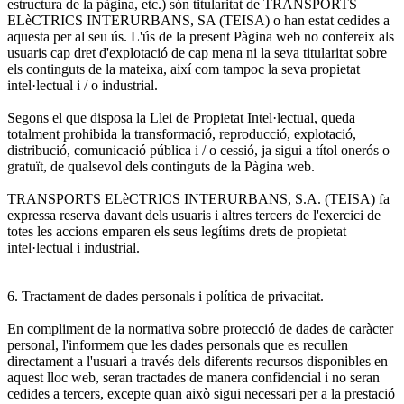
estructura de la pàgina, etc.) són titularitat de TRANSPORTS
ELèCTRICS INTERURBANS, SA (TEISA) o han estat cedides a
aquesta per al seu ús. L'ús de la present Pàgina web no confereix als
usuaris cap dret d'explotació de cap mena ni la seva titularitat sobre
els continguts de la mateixa, així com tampoc la seva propietat
intel·lectual i / o industrial.
Segons el que disposa la Llei de Propietat Intel·lectual, queda
totalment prohibida la transformació, reproducció, explotació,
distribució, comunicació pública i / o cessió, ja sigui a títol onerós o
gratuït, de qualsevol dels continguts de la Pàgina web.
TRANSPORTS ELèCTRICS INTERURBANS, S.A. (TEISA) fa
expressa reserva davant dels usuaris i altres tercers de l'exercici de
totes les accions emparen els seus legítims drets de propietat
intel·lectual i industrial.
6. Tractament de dades personals i política de privacitat.
En compliment de la normativa sobre protecció de dades de caràcter
personal, l'informem que les dades personals que es recullen
directament a l'usuari a través dels diferents recursos disponibles en
aquest lloc web, seran tractades de manera confidencial i no seran
cedides a tercers, excepte quan això sigui necessari per a la prestació