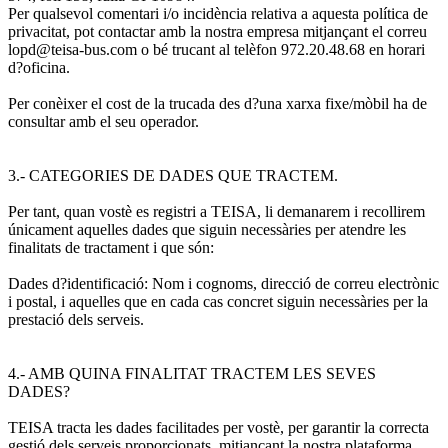
Per qualsevol comentari i/o incidència relativa a aquesta política de
privacitat, pot contactar amb la nostra empresa mitjançant el correu
lopd@teisa-bus.com o bé trucant al telèfon 972.20.48.68 en horari
d?oficina.
Per conèixer el cost de la trucada des d?una xarxa fixe/mòbil ha de
consultar amb el seu operador.
3.- CATEGORIES DE DADES QUE TRACTEM.
Per tant, quan vostè es registri a TEISA, li demanarem i recollirem
únicament aquelles dades que siguin necessàries per atendre les
finalitats de tractament i que són:
Dades d?identificació: Nom i cognoms, direcció de correu electrònic
i postal, i aquelles que en cada cas concret siguin necessàries per la
prestació dels serveis.
4.- AMB QUINA FINALITAT TRACTEM LES SEVES
DADES?
TEISA tracta les dades facilitades per vostè, per garantir la correcta
gestió dels serveis proporcionats, mitjançant la nostra plataforma