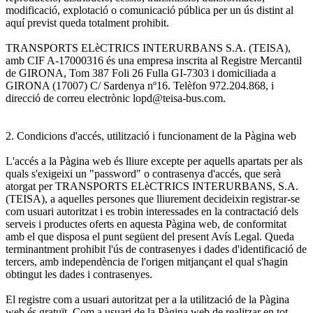
modificació, explotació o comunicació pública per un ús distint al
aquí previst queda totalment prohibit.
TRANSPORTS ELèCTRICS INTERURBANS S.A. (TEISA),
amb CIF A-17000316 és una empresa inscrita al Registre Mercantil
de GIRONA, Tom 387 Foli 26 Fulla GI-7303 i domiciliada a
GIRONA (17007) C/ Sardenya nº16. Telèfon 972.204.868, i
direcció de correu electrònic lopd@teisa-bus.com.
2. Condicions d'accés, utilització i funcionament de la Pàgina web
L'accés a la Pàgina web és lliure excepte per aquells apartats per als
quals s'exigeixi un "password" o contrasenya d'accés, que serà
atorgat per TRANSPORTS ELèCTRICS INTERURBANS, S.A.
(TEISA), a aquelles persones que lliurement decideixin registrar-se
com usuari autoritzat i es trobin interessades en la contractació dels
serveis i productes oferts en aquesta Pàgina web, de conformitat
amb el que disposa el punt següent del present Avís Legal. Queda
terminantment prohibit l'ús de contrasenyes i dades d'identificació de
tercers, amb independència de l'origen mitjançant el qual s'hagin
obtingut les dades i contrasenyes.
El registre com a usuari autoritzat per a la utilització de la Pàgina
web és gratuït. Com a usuari de la Pàgina web de realitzar en tot