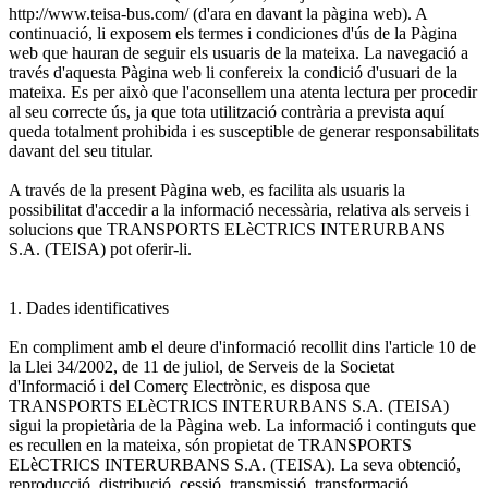
http://www.teisa-bus.com/ (d'ara en davant la pàgina web). A
continuació, li exposem els termes i condiciones d'ús de la Pàgina
web que hauran de seguir els usuaris de la mateixa. La navegació a
través d'aquesta Pàgina web li confereix la condició d'usuari de la
mateixa. Es per això que l'aconsellem una atenta lectura per procedir
al seu correcte ús, ja que tota utilització contrària a prevista aquí
queda totalment prohibida i es susceptible de generar responsabilitats
davant del seu titular.
A través de la present Pàgina web, es facilita als usuaris la
possibilitat d'accedir a la informació necessària, relativa als serveis i
solucions que TRANSPORTS ELèCTRICS INTERURBANS
S.A. (TEISA) pot oferir-li.
1. Dades identificatives
En compliment amb el deure d'informació recollit dins l'article 10 de
la Llei 34/2002, de 11 de juliol, de Serveis de la Societat
d'Informació i del Comerç Electrònic, es disposa que
TRANSPORTS ELèCTRICS INTERURBANS S.A. (TEISA)
sigui la propietària de la Pàgina web. La informació i continguts que
es recullen en la mateixa, són propietat de TRANSPORTS
ELèCTRICS INTERURBANS S.A. (TEISA). La seva obtenció,
reproducció, distribució, cessió, transmissió, transformació,