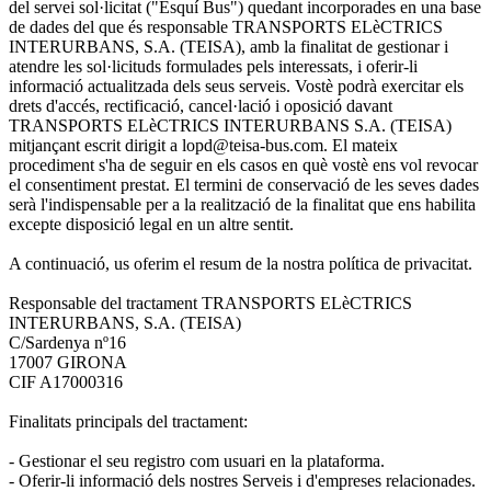
del servei sol·licitat ("Esquí Bus") quedant incorporades en una base
de dades del que és responsable TRANSPORTS ELèCTRICS
INTERURBANS, S.A. (TEISA), amb la finalitat de gestionar i
atendre les sol·licituds formulades pels interessats, i oferir-li
informació actualitzada dels seus serveis. Vostè podrà exercitar els
drets d'accés, rectificació, cancel·lació i oposició davant
TRANSPORTS ELèCTRICS INTERURBANS S.A. (TEISA)
mitjançant escrit dirigit a lopd@teisa-bus.com. El mateix
procediment s'ha de seguir en els casos en què vostè ens vol revocar
el consentiment prestat. El termini de conservació de les seves dades
serà l'indispensable per a la realització de la finalitat que ens habilita
excepte disposició legal en un altre sentit.
A continuació, us oferim el resum de la nostra política de privacitat.
Responsable del tractament TRANSPORTS ELèCTRICS
INTERURBANS, S.A. (TEISA)
C/Sardenya nº16
17007 GIRONA
CIF A17000316
Finalitats principals del tractament:
- Gestionar el seu registro com usuari en la plataforma.
- Oferir-li informació dels nostres Serveis i d'empreses relacionades.