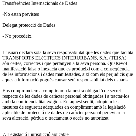
Transferències Internacionals de Dades
-No estan previstes
Delegat protecció de Dades
- No procedeix.
L'usuari declara sota la seva responsabilitat que les dades que facilita
TRANSPORTS ELèCTRICS INTERURBANS, S.A. (TEISA)
són certes, correctes i que pertanyen a la seva persona. Qualsevol
manifestació falsa o inexacta que es produeixi com a conseqüència
de les informacions i dades manifestades, així com els perjudicis que
aquesta informació pogués causar serà responsabilitat dels usuaris.
Ens comprometem a complir amb la nostra obligació de secret
respecte de les dades de caràcter personal obtingudes i a tractar-los
amb la confidencialitat exigida. En aquest sentit, adoptem les
mesures de seguretat adequades en compliment amb la legislació
aplicable de protecció de dades de caràcter personal per evitar la
seva alteració, pèrdua o tractament o accés no autoritzat.
7. Legislació i jurisdicció aplicable