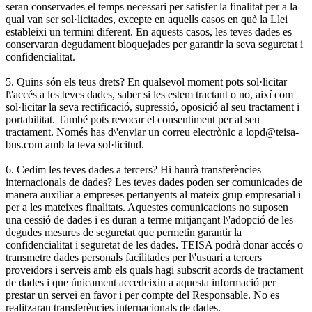
seran conservades el temps necessari per satisfer la finalitat per a la
qual van ser sol·licitades, excepte en aquells casos en què la Llei
estableixi un termini diferent. En aquests casos, les teves dades es
conservaran degudament bloquejades per garantir la seva seguretat i
confidencialitat.
5. Quins són els teus drets? En qualsevol moment pots sol·licitar
l\'accés a les teves dades, saber si les estem tractant o no, així com
sol·licitar la seva rectificació, supressió, oposició al seu tractament i
portabilitat. També pots revocar el consentiment per al seu
tractament. Només has d\'enviar un correu electrònic a lopd@teisa-
bus.com amb la teva sol·licitud.
6. Cedim les teves dades a tercers? Hi haurà transferències
internacionals de dades? Les teves dades poden ser comunicades de
manera auxiliar a empreses pertanyents al mateix grup empresarial i
per a les mateixes finalitats. Aquestes comunicacions no suposen
una cessió de dades i es duran a terme mitjançant l\'adopció de les
degudes mesures de seguretat que permetin garantir la
confidencialitat i seguretat de les dades. TEISA podrà donar accés o
transmetre dades personals facilitades per l\'usuari a tercers
proveïdors i serveis amb els quals hagi subscrit acords de tractament
de dades i que únicament accedeixin a aquesta informació per
prestar un servei en favor i per compte del Responsable. No es
realitzaran transferències internacionals de dades.