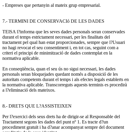
- Empreses que pertanyin al mateix grup empresarial.
7.- TERMINI DE CONSERVACIó DE LES DADES
TEISA l?informa que les seves dades personals seran conservades
durant el temps estrictament necessari, per les finalitats del
tractament pel qual han estat proporcionades, sempre que l?Usuari
no hagi revocat el seu consentiment i, en tot cas, seguint com a
criteri el principi de minimització de dades contemplat en la
normativa aplicable.
En conseqüència, quan el seu ús no sigui necessari, les dades
personals seran bloquejades quedant només a disposició de les
autoritats competents durant el temps i als efectes legals establerts en
la normativa aplicable. Transcorreguts aquests terminis es procedirà
a l?eliminació dels mateixos.
8.- DRETS QUE L?ASSISTEIXEN
Per l?exercici dels seus drets ha de dirigir-se al Responsable del
Tractament segons les dades del punt nº 1. Es tracte d?un
procediment gratuït i ha d?anar acompanyat sempre del document