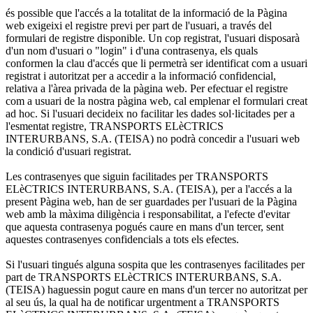
és possible que l'accés a la totalitat de la informació de la Pàgina
web exigeixi el registre previ per part de l'usuari, a través del
formulari de registre disponible. Un cop registrat, l'usuari disposarà
d'un nom d'usuari o "login" i d'una contrasenya, els quals
conformen la clau d'accés que li permetrà ser identificat com a usuari
registrat i autoritzat per a accedir a la informació confidencial,
relativa a l'àrea privada de la pàgina web. Per efectuar el registre
com a usuari de la nostra pàgina web, cal emplenar el formulari creat
ad hoc. Si l'usuari decideix no facilitar les dades sol·licitades per a
l'esmentat registre, TRANSPORTS ELèCTRICS
INTERURBANS, S.A. (TEISA) no podrà concedir a l'usuari web
la condició d'usuari registrat.
Les contrasenyes que siguin facilitades per TRANSPORTS
ELèCTRICS INTERURBANS, S.A. (TEISA), per a l'accés a la
present Pàgina web, han de ser guardades per l'usuari de la Pàgina
web amb la màxima diligència i responsabilitat, a l'efecte d'evitar
que aquesta contrasenya pogués caure en mans d'un tercer, sent
aquestes contrasenyes confidencials a tots els efectes.
Si l'usuari tingués alguna sospita que les contrasenyes facilitades per
part de TRANSPORTS ELèCTRICS INTERURBANS, S.A.
(TEISA) haguessin pogut caure en mans d'un tercer no autoritzat per
al seu ús, la qual ha de notificar urgentment a TRANSPORTS