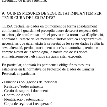
acreditatiu de la seva identitat.
9.- QUINES MESURES DE SEGURETAT IMPLANTEM PER
TENIR CURA DE LES DADES?
TEISA tractarà les dades en tot moment de forma absolutament
confidencial i guardant el preceptiu deure de secret respecte dels
mateixos, de conformitat amb el previst en la normativa d?aplicació,
adoptant a l?efecte de les mesures d?índole tècnica i organitzatives
necessàries que garanteixin la seguretat de les seves dades i evitin la
seva alteració, pèrdua, tractament o accés no autoritzat, tenint en
compte l?estat de la tecnologia, la naturalesa de les dades
emmagatzemades i els riscos als quals estan exposats.
En particular, adoptarà les pertinents i obligatòries mesures
establertes en la normativa de Protecció de Dades de Caràcter
Personal, en particular:
- Funcions i obligacions del personal
- Registre d?esdeveniments
- Gestió de suports i documents
- Control de Accés
- Identificació i autenticació
- Copia de seguretat i recuperació