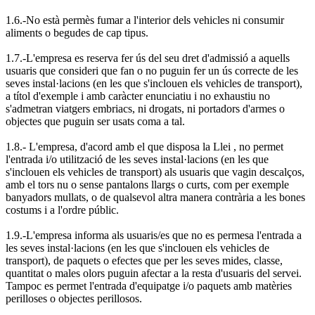
1.6.-No està permès fumar a l'interior dels vehicles ni consumir
aliments o begudes de cap tipus.
1.7.-L'empresa es reserva fer ús del seu dret d'admissió a aquells
usuaris que consideri que fan o no puguin fer un ús correcte de les
seves instal·lacions (en les que s'inclouen els vehicles de transport),
a títol d'exemple i amb caràcter enunciatiu i no exhaustiu no
s'admetran viatgers embriacs, ni drogats, ni portadors d'armes o
objectes que puguin ser usats coma a tal.
1.8.- L'empresa, d'acord amb el que disposa la Llei , no permet
l'entrada i/o utilització de les seves instal·lacions (en les que
s'inclouen els vehicles de transport) als usuaris que vagin descalços,
amb el tors nu o sense pantalons llargs o curts, com per exemple
banyadors mullats, o de qualsevol altra manera contrària a les bones
costums i a l'ordre públic.
1.9.-L'empresa informa als usuaris/es que no es permesa l'entrada a
les seves instal·lacions (en les que s'inclouen els vehicles de
transport), de paquets o efectes que per les seves mides, classe,
quantitat o males olors puguin afectar a la resta d'usuaris del servei.
Tampoc es permet l'entrada d'equipatge i/o paquets amb matèries
perilloses o objectes perillosos.