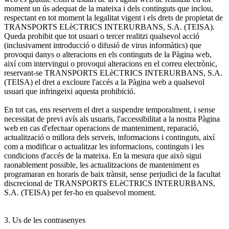
moment un ús adequat de la mateixa i dels continguts que inclou,
respectant en tot moment la legalitat vigent i els drets de propietat de
TRANSPORTS ELèCTRICS INTERURBANS, S.A. (TEISA).
Queda prohibit que tot usuari o tercer realitzi qualsevol acció
(inclusivament introducció o difusió de virus informàtics) que
provoqui danys o alteracions en els continguts de la Pàgina web,
així com intervingui o provoqui alteracions en el correu electrònic,
reservant-se TRANSPORTS ELèCTRICS INTERURBANS, S.A.
(TEISA) el dret a excloure l'accés a la Pàgina web a qualsevol
usuari que infringeixi aquesta prohibició.
En tot cas, ens reservem el dret a suspendre temporalment, i sense
necessitat de previ avís als usuaris, l'accessibilitat a la nostra Pàgina
web en cas d'efectuar operacions de manteniment, reparació,
actualització o millora dels serveis, informacions i continguts, així
com a modificar o actualitzar les informacions, continguts i les
condicions d'accés de la mateixa. En la mesura que això sigui
raonablement possible, les actualitzacions de manteniment es
programaran en horaris de baix trànsit, sense perjudici de la facultat
discrecional de TRANSPORTS ELèCTRICS INTERURBANS,
S.A. (TEISA) per fer-ho en qualsevol moment.
3. Us de les contrasenyes