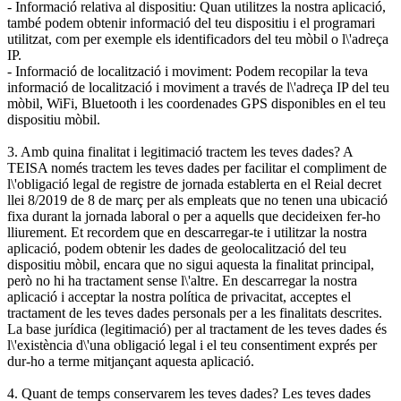
- Informació relativa al dispositiu: Quan utilitzes la nostra aplicació,
també podem obtenir informació del teu dispositiu i el programari
utilitzat, com per exemple els identificadors del teu mòbil o l\'adreça
IP.
- Informació de localització i moviment: Podem recopilar la teva
informació de localització i moviment a través de l\'adreça IP del teu
mòbil, WiFi, Bluetooth i les coordenades GPS disponibles en el teu
dispositiu mòbil.
3. Amb quina finalitat i legitimació tractem les teves dades? A
TEISA només tractem les teves dades per facilitar el compliment de
l\'obligació legal de registre de jornada establerta en el Reial decret
llei 8/2019 de 8 de març per als empleats que no tenen una ubicació
fixa durant la jornada laboral o per a aquells que decideixen fer-ho
lliurement. Et recordem que en descarregar-te i utilitzar la nostra
aplicació, podem obtenir les dades de geolocalització del teu
dispositiu mòbil, encara que no sigui aquesta la finalitat principal,
però no hi ha tractament sense l\'altre. En descarregar la nostra
aplicació i acceptar la nostra política de privacitat, acceptes el
tractament de les teves dades personals per a les finalitats descrites.
La base jurídica (legitimació) per al tractament de les teves dades és
l\'existència d\'una obligació legal i el teu consentiment exprés per
dur-ho a terme mitjançant aquesta aplicació.
4. Quant de temps conservarem les teves dades? Les teves dades