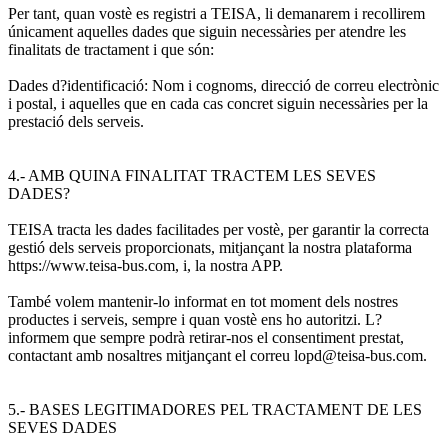
Per tant, quan vostè es registri a TEISA, li demanarem i recollirem
únicament aquelles dades que siguin necessàries per atendre les
finalitats de tractament i que són:
Dades d?identificació: Nom i cognoms, direcció de correu electrònic
i postal, i aquelles que en cada cas concret siguin necessàries per la
prestació dels serveis.
4.- AMB QUINA FINALITAT TRACTEM LES SEVES
DADES?
TEISA tracta les dades facilitades per vostè, per garantir la correcta
gestió dels serveis proporcionats, mitjançant la nostra plataforma
https://www.teisa-bus.com, i, la nostra APP.
També volem mantenir-lo informat en tot moment dels nostres
productes i serveis, sempre i quan vostè ens ho autoritzi. L?
informem que sempre podrà retirar-nos el consentiment prestat,
contactant amb nosaltres mitjançant el correu lopd@teisa-bus.com.
5.- BASES LEGITIMADORES PEL TRACTAMENT DE LES
SEVES DADES