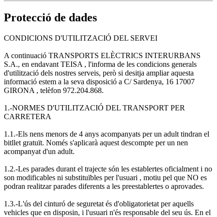
Protecció de dades
CONDICIONS D'UTILITZACIÓ DEL SERVEI
A continuació TRANSPORTS ELÈCTRICS INTERURBANS
S.A., en endavant TEISA , l'informa de les condicions generals
d'utilització dels nostres serveis, però si desitja ampliar aquesta
informació estem a la seva disposició a C/ Sardenya, 16 17007
GIRONA , telèfon 972.204.868.
1.-NORMES D'UTILITZACIÓ DEL TRANSPORT PER
CARRETERA
1.1.-Els nens menors de 4 anys acompanyats per un adult tindran el
bitllet gratuït. Només s'aplicarà aquest descompte per un nen
acompanyat d'un adult.
1.2.-Les parades durant el trajecte són les establertes oficialment i no
son modificables ni substituïbles per l'usuari , motiu pel que NO es
podran realitzar parades diferents a les preestablertes o aprovades.
1.3.-L'ús del cinturó de seguretat és d'obligatorietat per aquells
vehicles que en disposin, i l'usuari n'és responsable del seu ús. En el