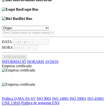
Esquí Bus
Bici Bus
DATA
HORA
CERCAR RUTA
INFORMACIÓ
HORARIS
AVISOS
Empresa certificada:
Política Q-MA-SS-SV
ISO 9001
ISO 14001
ISO 39001
ISO 45001
UNE 13816
Política de seguretat ENS