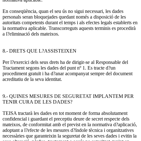
En conseqüència, quan el seu ús no sigui necessari, les dades
personals seran bloquejades quedant només a disposició de les
autoritats competents durant el temps i als efectes legals establerts en
la normativa aplicable. Transcorreguts aquests terminis es procedirà
a l?eliminació dels mateixos.
8.- DRETS QUE L?ASSISTEIXEN
Per l?exercici dels seus drets ha de dirigir-se al Responsable del
Tractament segons les dades del punt nº 1. Es tracte d?un
procediment gratuït i ha d?anar acompanyat sempre del document
acreditatiu de la seva identitat.
9.- QUINES MESURES DE SEGURETAT IMPLANTEM PER
TENIR CURA DE LES DADES?
TEISA tractarà les dades en tot moment de forma absolutament
confidencial i guardant el preceptiu deure de secret respecte dels
mateixos, de conformitat amb el previst en la normativa d?aplicació,
adoptant a l?efecte de les mesures d?índole tècnica i organitzatives
necessàries que garanteixin la seguretat de les seves dades i evitin la