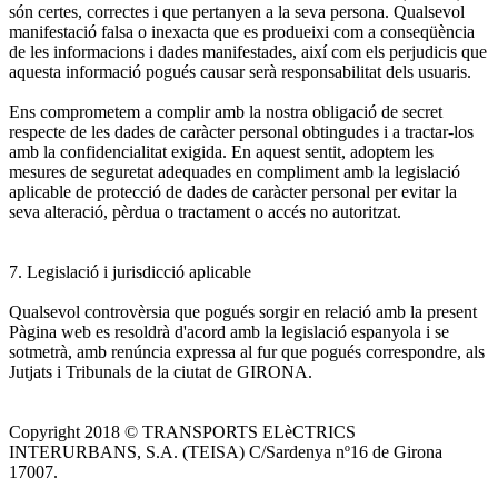
són certes, correctes i que pertanyen a la seva persona. Qualsevol
manifestació falsa o inexacta que es produeixi com a conseqüència
de les informacions i dades manifestades, així com els perjudicis que
aquesta informació pogués causar serà responsabilitat dels usuaris.
Ens comprometem a complir amb la nostra obligació de secret
respecte de les dades de caràcter personal obtingudes i a tractar-los
amb la confidencialitat exigida. En aquest sentit, adoptem les
mesures de seguretat adequades en compliment amb la legislació
aplicable de protecció de dades de caràcter personal per evitar la
seva alteració, pèrdua o tractament o accés no autoritzat.
7. Legislació i jurisdicció aplicable
Qualsevol controvèrsia que pogués sorgir en relació amb la present
Pàgina web es resoldrà d'acord amb la legislació espanyola i se
sotmetrà, amb renúncia expressa al fur que pogués correspondre, als
Jutjats i Tribunals de la ciutat de GIRONA.
Copyright 2018 © TRANSPORTS ELèCTRICS
INTERURBANS, S.A. (TEISA) C/Sardenya nº16 de Girona
17007.