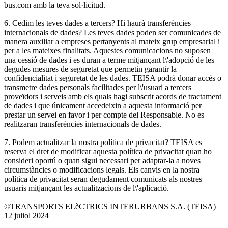
bus.com amb la teva sol·licitud.
6. Cedim les teves dades a tercers? Hi haurà transferències
internacionals de dades? Les teves dades poden ser comunicades de
manera auxiliar a empreses pertanyents al mateix grup empresarial i
per a les mateixes finalitats. Aquestes comunicacions no suposen
una cessió de dades i es duran a terme mitjançant l\'adopció de les
degudes mesures de seguretat que permetin garantir la
confidencialitat i seguretat de les dades. TEISA podrà donar accés o
transmetre dades personals facilitades per l\'usuari a tercers
proveïdors i serveis amb els quals hagi subscrit acords de tractament
de dades i que únicament accedeixin a aquesta informació per
prestar un servei en favor i per compte del Responsable. No es
realitzaran transferències internacionals de dades.
7. Podem actualitzar la nostra política de privacitat? TEISA es
reserva el dret de modificar aquesta política de privacitat quan ho
consideri oportú o quan sigui necessari per adaptar-la a noves
circumstàncies o modificacions legals. Els canvis en la nostra
política de privacitat seran degudament comunicats als nostres
usuaris mitjançant les actualitzacions de l\'aplicació.
©TRANSPORTS ELèCTRICS INTERURBANS S.A. (TEISA)
12 juliol 2024