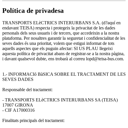
Política de privadesa
TRANSPORTS ELèCTRICS INTERURBANS S.A. (d?aquí en
endavant TEISA) respecta i protegeix la privacitat de les dades
personals dels seus usuaris i de tercers, que accedeixin a la nostra
plataforma. Per nosaltres garantir la seguretat i confidencialitat de les
seves dades és una prioritat, volem que estigui informat de tots
aquells aspectes que els puguin afectar: SI US PLAU llegeixi
aquesta política de privacitat abans de registrar-se a la nostra pàgina,
i davant qualsevol dubte, ens trobarà al correu lopd@teisa-bus.com.
1.- INFORMACIó BàSICA SOBRE EL TRACTAMENT DE LES
SEVES DADES
Responsable del tractament:
- TRANSPORTS ELèCTRICS INTERURBANS SA (TEISA)
17007 GIRONA
- CIF A17000316
Finalitats principals del tractament: