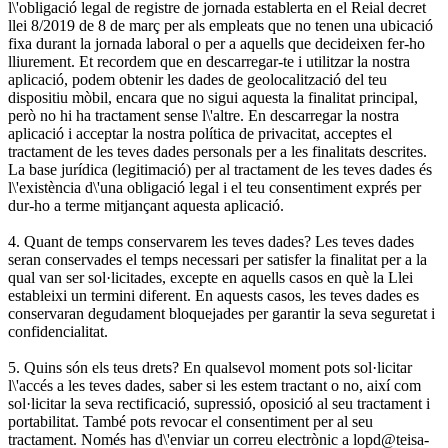
l\'obligació legal de registre de jornada establerta en el Reial decret
llei 8/2019 de 8 de març per als empleats que no tenen una ubicació
fixa durant la jornada laboral o per a aquells que decideixen fer-ho
lliurement. Et recordem que en descarregar-te i utilitzar la nostra
aplicació, podem obtenir les dades de geolocalització del teu
dispositiu mòbil, encara que no sigui aquesta la finalitat principal,
però no hi ha tractament sense l\'altre. En descarregar la nostra
aplicació i acceptar la nostra política de privacitat, acceptes el
tractament de les teves dades personals per a les finalitats descrites.
La base jurídica (legitimació) per al tractament de les teves dades és
l\'existència d\'una obligació legal i el teu consentiment exprés per
dur-ho a terme mitjançant aquesta aplicació.
4. Quant de temps conservarem les teves dades? Les teves dades
seran conservades el temps necessari per satisfer la finalitat per a la
qual van ser sol·licitades, excepte en aquells casos en què la Llei
estableixi un termini diferent. En aquests casos, les teves dades es
conservaran degudament bloquejades per garantir la seva seguretat i
confidencialitat.
5. Quins són els teus drets? En qualsevol moment pots sol·licitar
l\'accés a les teves dades, saber si les estem tractant o no, així com
sol·licitar la seva rectificació, supressió, oposició al seu tractament i
portabilitat. També pots revocar el consentiment per al seu
tractament. Només has d\'enviar un correu electrònic a lopd@teisa-