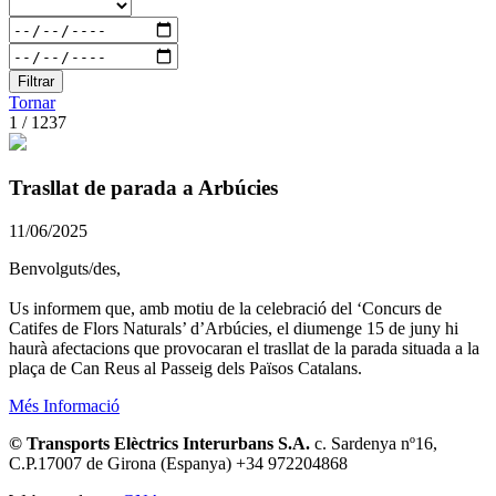
Filtrar
Tornar
1 / 1237
Trasllat de parada a Arbúcies
11/06/2025
Benvolguts/des,
Us informem que, amb motiu de la celebració del ‘Concurs de
Catifes de Flors Naturals’ d’Arbúcies, el diumenge 15 de juny hi
haurà afectacions que provocaran el trasllat de la parada situada a la
plaça de Can Reus al Passeig dels Països Catalans.
Més Informació
© Transports Elèctrics Interurbans S.A.
c. Sardenya nº16,
C.P.17007 de Girona (Espanya) +34 972204868