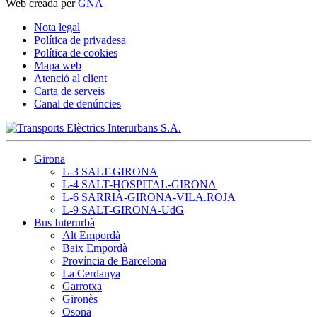
Web creada per
GNA
Nota legal
Política de privadesa
Política de cookies
Mapa web
Atenció al client
Carta de serveis
Canal de denúncies
Girona
L-3 SALT-GIRONA
L-4 SALT-HOSPITAL-GIRONA
L-6 SARRIÀ-GIRONA-VILA.ROJA
L-9 SALT-GIRONA-UdG
Bus Interurbà
Alt Empordà
Baix Empordà
Província de Barcelona
La Cerdanya
Garrotxa
Gironès
Osona