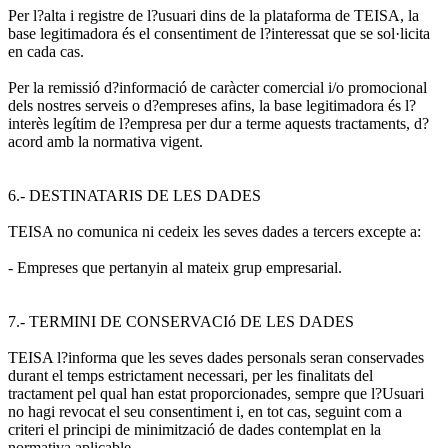
Per l?alta i registre de l?usuari dins de la plataforma de TEISA, la
base legitimadora és el consentiment de l?interessat que se sol·licita
en cada cas.
Per la remissió d?informació de caràcter comercial i/o promocional
dels nostres serveis o d?empreses afins, la base legitimadora és l?
interès legítim de l?empresa per dur a terme aquests tractaments, d?
acord amb la normativa vigent.
6.- DESTINATARIS DE LES DADES
TEISA no comunica ni cedeix les seves dades a tercers excepte a:
- Empreses que pertanyin al mateix grup empresarial.
7.- TERMINI DE CONSERVACIó DE LES DADES
TEISA l?informa que les seves dades personals seran conservades
durant el temps estrictament necessari, per les finalitats del
tractament pel qual han estat proporcionades, sempre que l?Usuari
no hagi revocat el seu consentiment i, en tot cas, seguint com a
criteri el principi de minimització de dades contemplat en la
normativa aplicable.