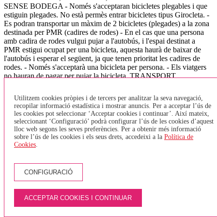
SENSE BODEGA - Només s'acceptaran bicicletes plegables i que
estiguin plegades. No està permès entrar bicicletes tipus Girocleta. -
Es podran transportar un màxim de 2 bicicletes (plegades) a la zona
destinada per PMR (cadires de rodes) - En el cas que una persona
amb cadira de rodes vulgui pujar a l'autobús, i l'espai destinat a
PMR estigui ocupat per una bicicleta, aquesta haurà de baixar de
l'autobús i esperar el següent, ja que tenen prioritat les cadires de
rodes. - Només s'acceptarà una bicicleta per persona. - Els viatgers
no hauran de pagar per pujar la bicicleta. TRANSPORT
INTERURBÀ - Les bicicletes aniran sempre a la bodega, aquestes
hauran de tenir un estat de neteja correcte i en cap cas s'acceptaran
Utilitzem cookies pròpies i de tercers per analitzar la seva navegació,
quan estiguin brutes (fang, greix,..). - El nombre de bicicletes que es
recopilar informació estadística i mostrar anuncis. Per a acceptar l’ús de
pot admetre en cada vehicle estarà condicionat a l'espai disponible
les cookies pot seleccionar ‘Acceptar cookies i continuar’. Així mateix,
en funció de les dimensions del vehicle, per al vehicles de més de 45
seleccionant ‘Configuració’ podrà configurar l’ús de les cookies d’aquest
places s'ha fixat un màxim de 2 bicicletes per autocar, doncs s'ha de
lloc web segons les seves preferències. Per a obtenir més informació
preveure espai per la resta d'equipatge. (l'Ordre indica un màxim de
sobre l’ús de les cookies i els seus drets, accedeixi a la
Política de
Cookies
.
5 bicicletes) - El passatger que transporti una bicicleta a bord del
vehicle serà responsable dels danys i perjudicis que aquesta pugui
produir a altres passatgers, als seus equipatges i al mateix vehicle. -
Només es podran carregar bicicletes a les parades on es pugui aturar
CONFIGURACIÓ
i realitzar la parada amb total seguretat tant pels usuaris de l'autocar
com pels de la via. Això vol dir en aquelles parades amb apartador
per bus o dins d'una població. VEHICLES DE 8, 16, 28, 35 places
ACCEPTAR COOKIES I CONTINUAR
- Només s'admetrà una bicicleta plegada a l'espai de bodega,
reservant la resta per l'equipatge.