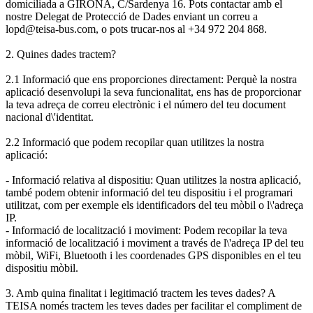
domiciliada a GIRONA, C/Sardenya 16. Pots contactar amb el
nostre Delegat de Protecció de Dades enviant un correu a
lopd@teisa-bus.com, o pots trucar-nos al +34 972 204 868.
2. Quines dades tractem?
2.1 Informació que ens proporciones directament: Perquè la nostra
aplicació desenvolupi la seva funcionalitat, ens has de proporcionar
la teva adreça de correu electrònic i el número del teu document
nacional d\'identitat.
2.2 Informació que podem recopilar quan utilitzes la nostra
aplicació:
- Informació relativa al dispositiu: Quan utilitzes la nostra aplicació,
també podem obtenir informació del teu dispositiu i el programari
utilitzat, com per exemple els identificadors del teu mòbil o l\'adreça
IP.
- Informació de localització i moviment: Podem recopilar la teva
informació de localització i moviment a través de l\'adreça IP del teu
mòbil, WiFi, Bluetooth i les coordenades GPS disponibles en el teu
dispositiu mòbil.
3. Amb quina finalitat i legitimació tractem les teves dades? A
TEISA només tractem les teves dades per facilitar el compliment de