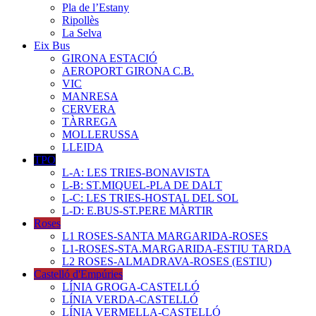
Pla de l’Estany
Ripollès
La Selva
Eix Bus
GIRONA ESTACIÓ
AEROPORT GIRONA C.B.
VIC
MANRESA
CERVERA
TÀRREGA
MOLLERUSSA
LLEIDA
TPO
L-A: LES TRIES-BONAVISTA
L-B: ST.MIQUEL-PLA DE DALT
L-C: LES TRIES-HOSTAL DEL SOL
L-D: E.BUS-ST.PERE MÀRTIR
Roses
L1 ROSES-SANTA MARGARIDA-ROSES
L1-ROSES-STA.MARGARIDA-ESTIU TARDA
L2 ROSES-ALMADRAVA-ROSES (ESTIU)
Castelló d'Empúries
LÍNIA GROGA-CASTELLÓ
LÍNIA VERDA-CASTELLÓ
LÍNIA VERMELLA-CASTELLÓ