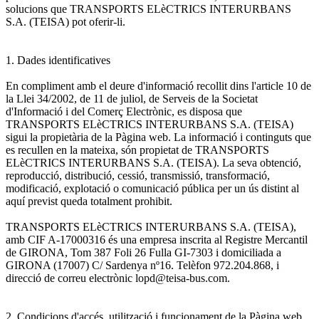
solucions que TRANSPORTS ELèCTRICS INTERURBANS
S.A. (TEISA) pot oferir-li.
1. Dades identificatives
En compliment amb el deure d'informació recollit dins l'article 10 de
la Llei 34/2002, de 11 de juliol, de Serveis de la Societat
d'Informació i del Comerç Electrònic, es disposa que
TRANSPORTS ELèCTRICS INTERURBANS S.A. (TEISA)
sigui la propietària de la Pàgina web. La informació i continguts que
es recullen en la mateixa, són propietat de TRANSPORTS
ELèCTRICS INTERURBANS S.A. (TEISA). La seva obtenció,
reproducció, distribució, cessió, transmissió, transformació,
modificació, explotació o comunicació pública per un ús distint al
aquí previst queda totalment prohibit.
TRANSPORTS ELèCTRICS INTERURBANS S.A. (TEISA),
amb CIF A-17000316 és una empresa inscrita al Registre Mercantil
de GIRONA, Tom 387 Foli 26 Fulla GI-7303 i domiciliada a
GIRONA (17007) C/ Sardenya nº16. Telèfon 972.204.868, i
direcció de correu electrònic lopd@teisa-bus.com.
2. Condicions d'accés, utilització i funcionament de la Pàgina web