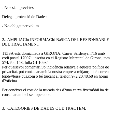
- No estan previstes.
Delegat protecció de Dades:
- No obligat per volum.
2.- AMPLIACIó INFORMACIó BàSICA DEL RESPONSABLE
DEL TRACTAMENT
TEISA està domiciliada a GIRONA, Carrer Sardenya nº16 amb
codi postal 17007 i inscrita en el Registro Mercantil de Girona, tom
574, foli 158, fulla GI-10984.
Per qualsevol comentari i/o incidència relativa a aquesta política de
privacitat, pot contactar amb la nostra empresa mitjançant el correu
lopd@teisa-bus.com o bé trucant al telèfon 972.20.48.68 en horari
d?oficina.
Per conèixer el cost de la trucada des d?una xarxa fixe/mòbil ha de
consultar amb el seu operador.
3.- CATEGORIES DE DADES QUE TRACTEM.