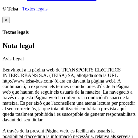
© Teisa
·
Textos legals
×
Textos legals
Nota legal
Avís Legal
Benvingut a la pàgina web de TRANSPORTS ELèCTRICS
INTERURBANS S.A. (TEISA) SA, allotjada sota la URL
http://www.teisa-bus.com/ (d'ara en davant la pàgina web). A
continuació, li exposem els termes i condiciones d'ús de la Pàgina
web que hauran de seguir els usuaris de la mateixa. La navegació a
través d'aquesta Pàgina web li confereix la condició d'usuari de la
mateixa. Es per això que l'aconsellem una atenta lectura per procedir
al seu correcte ús, ja que tota utilització contrària a prevista aquí
queda totalment prohibida i es susceptible de generar responsabilitats
davant del seu titular.
A través de la present Pàgina web, es facilita als usuaris la
possibilitat d'accedir a la informació necessària, relativa als serveis i