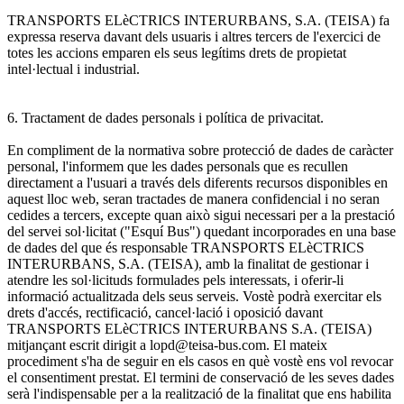
TRANSPORTS ELèCTRICS INTERURBANS, S.A. (TEISA) fa
expressa reserva davant dels usuaris i altres tercers de l'exercici de
totes les accions emparen els seus legítims drets de propietat
intel·lectual i industrial.
6. Tractament de dades personals i política de privacitat.
En compliment de la normativa sobre protecció de dades de caràcter
personal, l'informem que les dades personals que es recullen
directament a l'usuari a través dels diferents recursos disponibles en
aquest lloc web, seran tractades de manera confidencial i no seran
cedides a tercers, excepte quan això sigui necessari per a la prestació
del servei sol·licitat ("Esquí Bus") quedant incorporades en una base
de dades del que és responsable TRANSPORTS ELèCTRICS
INTERURBANS, S.A. (TEISA), amb la finalitat de gestionar i
atendre les sol·licituds formulades pels interessats, i oferir-li
informació actualitzada dels seus serveis. Vostè podrà exercitar els
drets d'accés, rectificació, cancel·lació i oposició davant
TRANSPORTS ELèCTRICS INTERURBANS S.A. (TEISA)
mitjançant escrit dirigit a lopd@teisa-bus.com. El mateix
procediment s'ha de seguir en els casos en què vostè ens vol revocar
el consentiment prestat. El termini de conservació de les seves dades
serà l'indispensable per a la realització de la finalitat que ens habilita