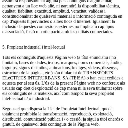
assumirà responsabilitat alguna pels continguts d'algun enllaç
pertanyent a un lloc web aliè, ni garantirà la disponibilitat tècnica,
qualitat, fiabilitat, exactitud, amplitud, veracitat, validesa i
constitucionalitat de qualsevol material o informació continguda en
cap d'aquests hipervincles o altres llocs d'Internet. Igualment la
inclusió d'aquestes connexions externes no implicarà cap tipus
d'associació, fusió o participació amb les entitats connectades.
5. Propietat industrial i intel·lectual
Tots els continguts d'aquesta Pàgina web (a títol enunciatiu i no
limitatiu, bases de dades, textos, marques, noms comercials, àudio,
logotips, signes distintius, animacions, imatges, vídeos, dissenys,
estructura de la pàgina, etc.) són titularitat de TRANSPORTS
ELèCTRICS INTERURBANS, SA (TEISA) o han estat cedides a
aquesta per al seu ús. L'ús de la present Pàgina web no confereix als
usuaris cap dret d'explotació de cap mena ni la seva titularitat sobre
els continguts de la mateixa, així com tampoc la seva propietat
intel·lectual i / o industrial.
Segons el que disposa la Llei de Propietat Intel·lectual, queda
totalment prohibida la transformació, reproducció, explotació,
distribució, comunicació pública i / o cessió, ja sigui a títol onerós o
gratuït, de qualsevol dels continguts de la Pàgina web.