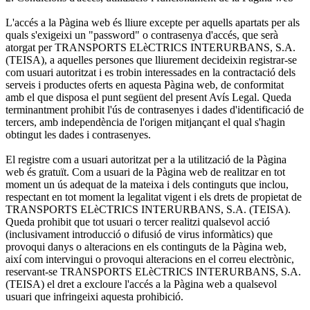
L'accés a la Pàgina web és lliure excepte per aquells apartats per als
quals s'exigeixi un "password" o contrasenya d'accés, que serà
atorgat per TRANSPORTS ELèCTRICS INTERURBANS, S.A.
(TEISA), a aquelles persones que lliurement decideixin registrar-se
com usuari autoritzat i es trobin interessades en la contractació dels
serveis i productes oferts en aquesta Pàgina web, de conformitat
amb el que disposa el punt següent del present Avís Legal. Queda
terminantment prohibit l'ús de contrasenyes i dades d'identificació de
tercers, amb independència de l'origen mitjançant el qual s'hagin
obtingut les dades i contrasenyes.
El registre com a usuari autoritzat per a la utilització de la Pàgina
web és gratuït. Com a usuari de la Pàgina web de realitzar en tot
moment un ús adequat de la mateixa i dels continguts que inclou,
respectant en tot moment la legalitat vigent i els drets de propietat de
TRANSPORTS ELèCTRICS INTERURBANS, S.A. (TEISA).
Queda prohibit que tot usuari o tercer realitzi qualsevol acció
(inclusivament introducció o difusió de virus informàtics) que
provoqui danys o alteracions en els continguts de la Pàgina web,
així com intervingui o provoqui alteracions en el correu electrònic,
reservant-se TRANSPORTS ELèCTRICS INTERURBANS, S.A.
(TEISA) el dret a excloure l'accés a la Pàgina web a qualsevol
usuari que infringeixi aquesta prohibició.