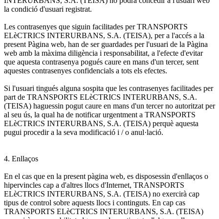
INTERURBANS, S.A. (TEISA) no podrà concedir a l'usuari web
la condició d'usuari registrat.
Les contrasenyes que siguin facilitades per TRANSPORTS
ELèCTRICS INTERURBANS, S.A. (TEISA), per a l'accés a la
present Pàgina web, han de ser guardades per l'usuari de la Pàgina
web amb la màxima diligència i responsabilitat, a l'efecte d'evitar
que aquesta contrasenya pogués caure en mans d'un tercer, sent
aquestes contrasenyes confidencials a tots els efectes.
Si l'usuari tingués alguna sospita que les contrasenyes facilitades per
part de TRANSPORTS ELèCTRICS INTERURBANS, S.A.
(TEISA) haguessin pogut caure en mans d'un tercer no autoritzat per
al seu ús, la qual ha de notificar urgentment a TRANSPORTS
ELèCTRICS INTERURBANS, S.A. (TEISA) perquè aquesta
pugui procedir a la seva modificació i / o anul·lació.
4. Enllaços
En el cas que en la present pàgina web, es disposessin d'enllaços o
hipervincles cap a d'altres llocs d'Internet, TRANSPORTS
ELèCTRICS INTERURBANS, S.A. (TEISA) no exercirà cap
tipus de control sobre aquests llocs i continguts. En cap cas
TRANSPORTS ELèCTRICS INTERURBANS, S.A. (TEISA)