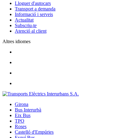
Lloguer d'autocars
Transport a demanda
Informació i serveis
Actualitat
Subscriu-te
Atenció al client
Altres idiomes
Girona
Bus Interurbà
Eix Bus
TPO
Roses
Castelló d'Empúries
Esquí Bus