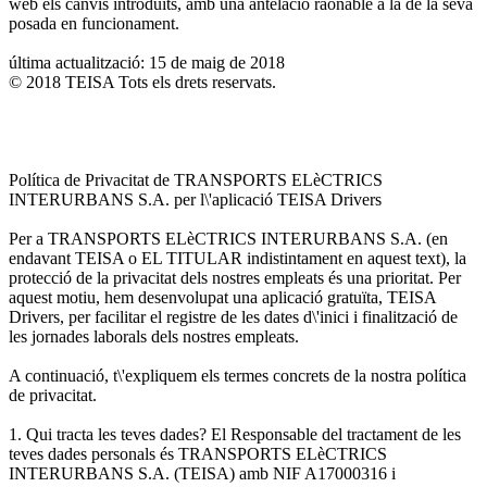
web els canvis introduïts, amb una antelació raonable a la de la seva
posada en funcionament.
última actualització: 15 de maig de 2018
© 2018 TEISA Tots els drets reservats.
Política de Privacitat de TRANSPORTS ELèCTRICS
INTERURBANS S.A. per l\'aplicació TEISA Drivers
Per a TRANSPORTS ELèCTRICS INTERURBANS S.A. (en
endavant TEISA o EL TITULAR indistintament en aquest text), la
protecció de la privacitat dels nostres empleats és una prioritat. Per
aquest motiu, hem desenvolupat una aplicació gratuïta, TEISA
Drivers, per facilitar el registre de les dates d\'inici i finalització de
les jornades laborals dels nostres empleats.
A continuació, t\'expliquem els termes concrets de la nostra política
de privacitat.
1. Qui tracta les teves dades? El Responsable del tractament de les
teves dades personals és TRANSPORTS ELèCTRICS
INTERURBANS S.A. (TEISA) amb NIF A17000316 i