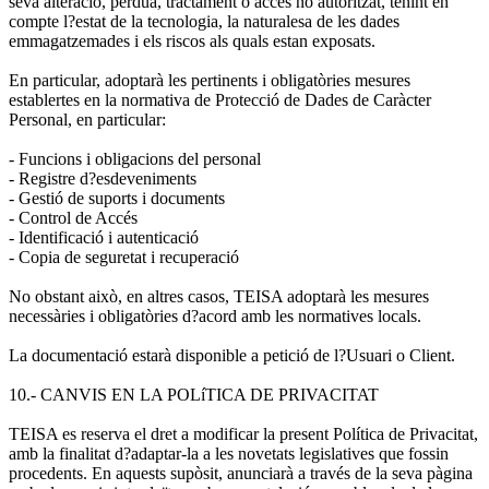
seva alteració, pèrdua, tractament o accés no autoritzat, tenint en
compte l?estat de la tecnologia, la naturalesa de les dades
emmagatzemades i els riscos als quals estan exposats.
En particular, adoptarà les pertinents i obligatòries mesures
establertes en la normativa de Protecció de Dades de Caràcter
Personal, en particular:
- Funcions i obligacions del personal
- Registre d?esdeveniments
- Gestió de suports i documents
- Control de Accés
- Identificació i autenticació
- Copia de seguretat i recuperació
No obstant això, en altres casos, TEISA adoptarà les mesures
necessàries i obligatòries d?acord amb les normatives locals.
La documentació estarà disponible a petició de l?Usuari o Client.
10.- CANVIS EN LA POLíTICA DE PRIVACITAT
TEISA es reserva el dret a modificar la present Política de Privacitat,
amb la finalitat d?adaptar-la a les novetats legislatives que fossin
procedents. En aquests supòsit, anunciarà a través de la seva pàgina