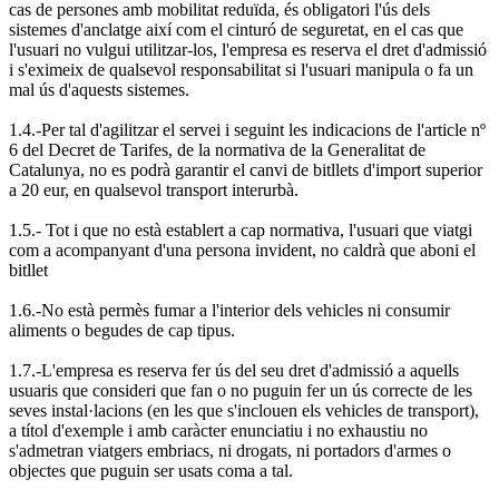
cas de persones amb mobilitat reduïda, és obligatori l'ús dels
sistemes d'anclatge així com el cinturó de seguretat, en el cas que
l'usuari no vulgui utilitzar-los, l'empresa es reserva el dret d'admissió
i s'eximeix de qualsevol responsabilitat si l'usuari manipula o fa un
mal ús d'aquests sistemes.
1.4.-Per tal d'agilitzar el servei i seguint les indicacions de l'article nº
6 del Decret de Tarifes, de la normativa de la Generalitat de
Catalunya, no es podrà garantir el canvi de bitllets d'import superior
a 20 eur, en qualsevol transport interurbà.
1.5.- Tot i que no està establert a cap normativa, l'usuari que viatgi
com a acompanyant d'una persona invident, no caldrà que aboni el
bitllet
1.6.-No està permès fumar a l'interior dels vehicles ni consumir
aliments o begudes de cap tipus.
1.7.-L'empresa es reserva fer ús del seu dret d'admissió a aquells
usuaris que consideri que fan o no puguin fer un ús correcte de les
seves instal·lacions (en les que s'inclouen els vehicles de transport),
a títol d'exemple i amb caràcter enunciatiu i no exhaustiu no
s'admetran viatgers embriacs, ni drogats, ni portadors d'armes o
objectes que puguin ser usats coma a tal.