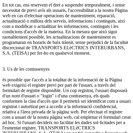
En tot cas, ens reservem el dret a suspendre temporalment, i sense
necessitat de previ avís als usuaris, l'accessibilitat a la nostra Pàgina
web en cas d'efectuar operacions de manteniment, reparació,
actualització o millora dels serveis, informacions i continguts, així
com a modificar o actualitzar les informacions, continguts i les
condicions d'accés de la mateixa. En la mesura que això sigui
raonablement possible, les actualitzacions de manteniment es
programaran en horaris de baix trànsit, sense perjudici de la facultat
discrecional de TRANSPORTS ELèCTRICS INTERURBANS,
S.A. (TEISA) per fer-ho en qualsevol moment.
3. Us de les contrasenyes
és possible que l'accés a la totalitat de la informació de la Pàgina
web exigeixi el registre previ per part de l'usuari, a través del
formulari de registre disponible. Un cop registrat, l'usuari disposarà
d'un nom d'usuari o "login" i d'una contrasenya, els quals
conformen la clau d'accés que li permetrà ser identificat com a usuari
registrat i autoritzat per a accedir a la informació confidencial,
relativa a l'àrea privada de la pàgina web. Per efectuar el registre
com a usuari de la nostra pàgina web, cal emplenar el formulari creat
ad hoc. Si l'usuari decideix no facilitar les dades sol·licitades per a
l'esmentat registre, TRANSPORTS ELèCTRICS