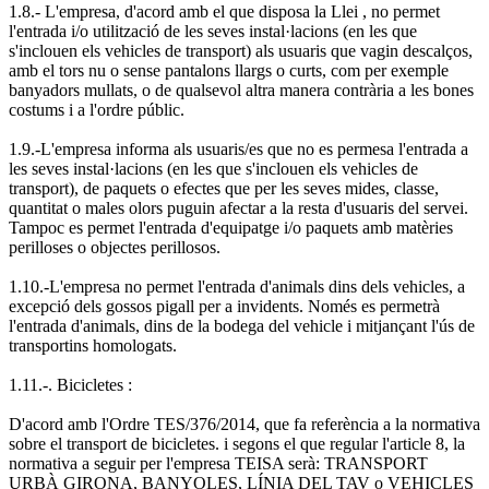
1.8.- L'empresa, d'acord amb el que disposa la Llei , no permet
l'entrada i/o utilització de les seves instal·lacions (en les que
s'inclouen els vehicles de transport) als usuaris que vagin descalços,
amb el tors nu o sense pantalons llargs o curts, com per exemple
banyadors mullats, o de qualsevol altra manera contrària a les bones
costums i a l'ordre públic.
1.9.-L'empresa informa als usuaris/es que no es permesa l'entrada a
les seves instal·lacions (en les que s'inclouen els vehicles de
transport), de paquets o efectes que per les seves mides, classe,
quantitat o males olors puguin afectar a la resta d'usuaris del servei.
Tampoc es permet l'entrada d'equipatge i/o paquets amb matèries
perilloses o objectes perillosos.
1.10.-L'empresa no permet l'entrada d'animals dins dels vehicles, a
excepció dels gossos pigall per a invidents. Només es permetrà
l'entrada d'animals, dins de la bodega del vehicle i mitjançant l'ús de
transportins homologats.
1.11.-. Bicicletes :
D'acord amb l'Ordre TES/376/2014, que fa referència a la normativa
sobre el transport de bicicletes. i segons el que regular l'article 8, la
normativa a seguir per l'empresa TEISA serà: TRANSPORT
URBÀ GIRONA, BANYOLES, LÍNIA DEL TAV o VEHICLES