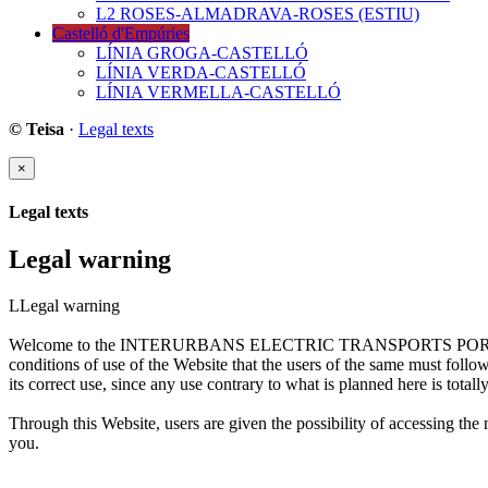
L2 ROSES-ALMADRAVA-ROSES (ESTIU)
Castelló d'Empúries
LÍNIA GROGA-CASTELLÓ
LÍNIA VERDA-CASTELLÓ
LÍNIA VERMELLA-CASTELLÓ
© Teisa
·
Legal texts
×
Legal texts
Legal warning
LLegal warning
Welcome to the INTERURBANS ELECTRIC TRANSPORTS PORTAL S.A. (
conditions of use of the Website that the users of the same must foll
its correct use, since any use contrary to what is planned here is totall
Through this Website, users are given the possibility of accessi
you.