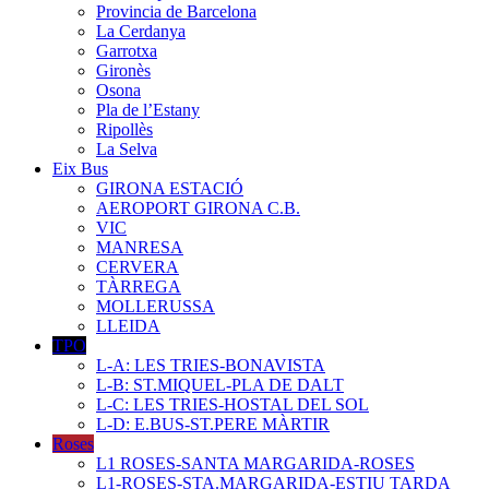
Provincia de Barcelona
La Cerdanya
Garrotxa
Gironès
Osona
Pla de l’Estany
Ripollès
La Selva
Eix Bus
GIRONA ESTACIÓ
AEROPORT GIRONA C.B.
VIC
MANRESA
CERVERA
TÀRREGA
MOLLERUSSA
LLEIDA
TPO
L-A: LES TRIES-BONAVISTA
L-B: ST.MIQUEL-PLA DE DALT
L-C: LES TRIES-HOSTAL DEL SOL
L-D: E.BUS-ST.PERE MÀRTIR
Roses
L1 ROSES-SANTA MARGARIDA-ROSES
L1-ROSES-STA.MARGARIDA-ESTIU TARDA