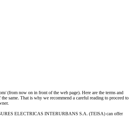
m now on in front of the web page). Here are the terms and
 of the same. That is why we recommend a careful reading to proceed to
owner.
s that TRANSURES ELECTRICAS INTERURBANS S.A. (TEISA) can offer