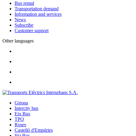
Bus rental
Transportation demand
Information and services
News
Subscribe
Customer support
Other languages
Girona
Intercity bus
Eix Bus
TPO
Roses
Castelló d'Empúries
Ski Bus