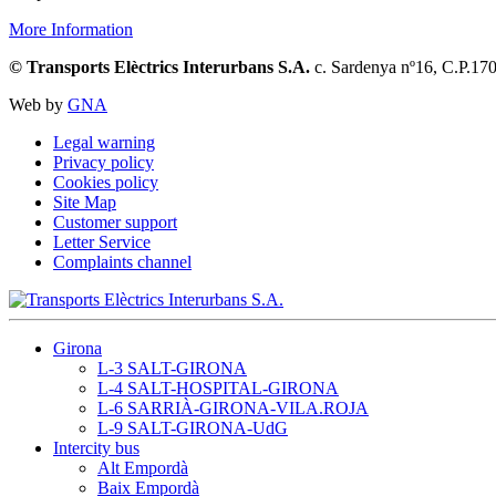
More Information
© Transports Elèctrics Interurbans S.A.
c. Sardenya nº16, C.P.17
Web by
GNA
Legal warning
Privacy policy
Cookies policy
Site Map
Customer support
Letter Service
Complaints channel
Girona
L-3 SALT-GIRONA
L-4 SALT-HOSPITAL-GIRONA
L-6 SARRIÀ-GIRONA-VILA.ROJA
L-9 SALT-GIRONA-UdG
Intercity bus
Alt Empordà
Baix Empordà